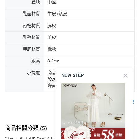
產地
中國
鞋面材質
牛皮+漆皮
內裡材質
豚皮
鞋墊材質
羊皮
鞋底材質
橡膠
跟高
3.2cm
小提醒
商品圖片顏色會因拍攝燈光環境或個人螢幕
NEW STEP
設定不同，而造成部份色差現象，顏色以實
際商品為主。
客服
商品相關分類 (5)
查看全部