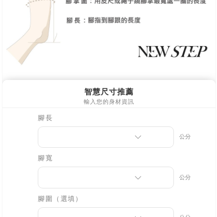
海外宅配
查看運費
【注意事項】
１．透過由恩沛科技股份有限公司提供之「AFTEE先享後付」服務完成之交
易，需依本服務之必要範圍內提供個人資料，並將交易相關給付款項請求債
權轉讓予恩沛科技股份有限公司。
２．關於個人資料處理事宜，請瀏覽以下網址：
https://aftee.tw/terms/#terms3
３．未成年的使用者請事先徵得法定代理人或監護人之同意方可使用
「AFTEE先享後付」，若未經同意申辦者引起之損失，本公司不負相關責
任。
４．使用「AFTEE先享後付」時，將依據個別帳號之用戶狀況，依本公司即
時審查核予不同之上限額度；若仍有額度不足之情形，本公司將視審查結果
請求用戶進行身份認證。
５．嚴禁一人註冊多個帳號或使用他人資訊註冊。若發現惡意使用之情形，
恩沛科技股份有限公司將有權停止該用戶之使用額度並採取法律行動。