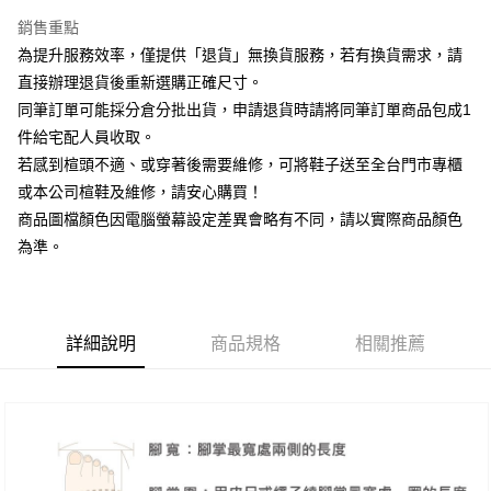
台新國際商業銀行
中國信託商業銀行
大哥付你分期
台灣樂天信用卡公司
銷售重點
相關說明
為提升服務效率，僅提供「退貨」無換貨服務，若有換貨需求，請
【大哥付你分期使用說明】
AFTEE先享後付
1.本服務由台灣大哥大提供，台灣大哥大用戶可立即使用無須另外申請。
直接辦理退貨後重新選購正確尺寸。
2.付款方式選擇「大哥付你分期」，訂單成立後會自動跳轉到大哥付的交易
相關說明
同筆訂單可能採分倉分批出貨，申請退貨時請將同筆訂單商品包成1
流程，驗證手機門號後，選擇欲分期的期數、繳款截止日，確認付款後即完
【關於「AFTEE先享後付」】
成交易。
件給宅配人員收取。
ATM付款
AFTEE先享後付是「在收到商品之後才付款」的支付方式。 讓您購物簡單
3.實際核准額度、可分期數及費用金額請依後續交易確認頁面所載為準。
若感到楦頭不適、或穿著後需要維修，可將鞋子送至全台門市專櫃
便利好安心！
4.訂單成立30分鐘內，如未前往確認交易或遇審核未通過，訂單將自動取
１．簡單：不需註冊會員、不需綁卡、不需儲值。
或本公司楦鞋及維修，請安心購買！
運送方式
消。如遇「轉專審核」未通過狀況，表示未達大哥付你分期系統評分，恕無
２．便利：只要手機號碼，簡訊認證，即可結帳。
法說明評估內容。
商品圖檔顏色因電腦螢幕設定差異會略有不同，請以實際商品顏色
３．安心：先確認商品／服務後，再付款。
付款後全家取貨
【繳款方式說明】
為準。
1.分期款項不併入電信帳單，「大哥付你分期」於每月結算日後寄送繳費提
每筆NT$80，滿NT$2,000(含以上)免運費
【「AFTEE先享後付」結帳流程】
醒簡訊。
１．於結帳方式選擇「AFTEE先享後付」後，將跳轉至「AFTEE先享後付」
2.透過簡訊連結打開帳單後，可選擇「超商條碼／台灣大直營門市／銀行轉
付款後7-11取貨
結帳頁面，進行簡訊認證並確認金額後，即可完成結帳。
帳／街口支付／iPASS MONEY」等通路繳費。
２．訂單成立數日內，您將收到繳費通知簡訊。
每筆NT$80，滿NT$2,000(含以上)免運費
３．收到繳費通知簡訊後14天內，點擊此簡訊中的連結，可透過四大超商／
詳細說明
商品規格
相關推薦
【注意事項】
ATM／網路銀行／等多元方式進行付款，方視為交易完成。
宅配
1.本服務係由「台灣大哥大股份有限公司」（以下簡稱本公司）所提供，讓
※ 請注意：結帳手續完成當下不需立刻繳費，但若您需要取消訂單，請聯絡
用戶於交易時，得透過本服務購買商品或服務，並由商店將買賣／分期付款
免運費
購買商品的店家。未經商家同意取消之訂單仍視為有效，需透過AFTEE先享
買賣價金債權讓與本公司後，依約使用本公司帳單繳交帳款。
後付繳納相關費用。
2.基於同意付款使用「大哥付你分期」之契約關係目的，商店將以您的個人
離島宅配
※ 交易是否成功請以「AFTEE先享後付 」之結帳頁面顯示為準，若有關於
資料（包含姓名、電話或地址）提供予台灣大哥大進項蒐集、處理及利用，
是否繳費成功／繳費後需取消欲退款等相關疑問，請聯繫「AFTEE先享後付
每筆NT$280
由本公司與您本人進行分期帳單所需資料之確認、核對及更正。
客戶支援中心」
https://netprotections.freshdesk.com/support/home
3.完整用戶服務條款，請詳閱以下連結：
https://oppay.tw/userRule