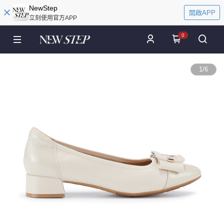
NewStep
開啟APP
立刻使用官方APP
0
1
/
6