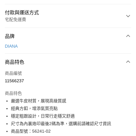
付款與運送方式
宅配免運費
付款方式
品牌
信用卡一次付款
DIANA
信用卡分期付款
3 期 0 利率 每期
NT$826
21家銀行
商品特色
6 期 0 利率 每期
NT$413
21家銀行
合作金庫商業銀行
第一商業銀行
商品編號
華南商業銀行
彰化商業銀行
合作金庫商業銀行
第一商業銀行
11566237
LINE Pay
上海商業儲蓄銀行
台北富邦商業銀行
華南商業銀行
彰化商業銀行
國泰世華商業銀行
兆豐國際商業銀行
Apple Pay
上海商業儲蓄銀行
台北富邦商業銀行
商品特色
臺灣中小企業銀行
台中商業銀行
國泰世華商業銀行
兆豐國際商業銀行
嚴選牛皮材質，展現高級質感
匯豐（台灣）商業銀行
華泰商業銀行
街口支付
臺灣中小企業銀行
台中商業銀行
經典方釦，增添氣質亮點
聯邦商業銀行
遠東國際商業銀行
匯豐（台灣）商業銀行
華泰商業銀行
悠遊付
元大商業銀行
永豐商業銀行
穩定粗跟設計，日常行走穩又舒適
聯邦商業銀行
遠東國際商業銀行
玉山商業銀行
星展（台灣）商業銀行
尺寸為內裏烙印最後2碼為準，選購前請確認尺寸資訊
元大商業銀行
永豐商業銀行
Google Pay
台新國際商業銀行
中國信託商業銀行
玉山商業銀行
星展（台灣）商業銀行
商品型號：56241-02
台灣樂天信用卡公司