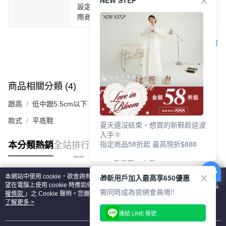
NEW STEP
設定不同，而造成部份色差現象，顏色以實
際商品為主。
客服
商品相關分類 (4)
查看全部
跟高
低中跟5.5cm以下
款式
平底鞋
夏天還沒結束，想買的新鞋趁這波
入手🌞
指定商品58折起 最高現折$888
本分類熱銷
全站排行
🎉 8月優惠一次看
①LINE購物最高10%回饋
🎁新用戶加入最高享650優惠
本網站中使用 cookie，欲查詢有關本網站使用 cookie 方式之詳情，及若您不希
②每周限定品現折200
熱門標籤
望在電腦上使用 cookie 時應如何變更電腦的 cookie 設定，請參閱本網站「
隱私
③指定商品58折起 最高現折$888
需同時成為官網會員唷!!
權條款
」之 Cookie 聲明。您繼續使用本網站即表示您同意本公司得按本網站使
用條款之 Cookie 聲明使用 cookie。
了解更多 >
上班鞋、休閒鞋、涼鞋一次逛齊
連結 LINE 帳號
好搭、出遊好走、聚會也漂亮