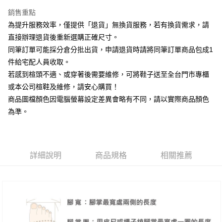
台新國際商業銀行
中國信託商業銀行
大哥付你分期
台灣樂天信用卡公司
銷售重點
相關說明
為提升服務效率，僅提供「退貨」無換貨服務，若有換貨需求，請
【大哥付你分期使用說明】
AFTEE先享後付
1.本服務由台灣大哥大提供，台灣大哥大用戶可立即使用無須另外申請。
直接辦理退貨後重新選購正確尺寸。
2.付款方式選擇「大哥付你分期」，訂單成立後會自動跳轉到大哥付的交易
相關說明
同筆訂單可能採分倉分批出貨，申請退貨時請將同筆訂單商品包成1
流程，驗證手機門號後，選擇欲分期的期數、繳款截止日，確認付款後即完
【關於「AFTEE先享後付」】
成交易。
件給宅配人員收取。
ATM付款
AFTEE先享後付是「在收到商品之後才付款」的支付方式。 讓您購物簡單
3.實際核准額度、可分期數及費用金額請依後續交易確認頁面所載為準。
若感到楦頭不適、或穿著後需要維修，可將鞋子送至全台門市專櫃
便利好安心！
4.訂單成立30分鐘內，如未前往確認交易或遇審核未通過，訂單將自動取
１．簡單：不需註冊會員、不需綁卡、不需儲值。
或本公司楦鞋及維修，請安心購買！
運送方式
消。如遇「轉專審核」未通過狀況，表示未達大哥付你分期系統評分，恕無
２．便利：只要手機號碼，簡訊認證，即可結帳。
法說明評估內容。
商品圖檔顏色因電腦螢幕設定差異會略有不同，請以實際商品顏色
３．安心：先確認商品／服務後，再付款。
付款後全家取貨
【繳款方式說明】
為準。
1.分期款項不併入電信帳單，「大哥付你分期」於每月結算日後寄送繳費提
每筆NT$80，滿NT$2,000(含以上)免運費
【「AFTEE先享後付」結帳流程】
醒簡訊。
１．於結帳方式選擇「AFTEE先享後付」後，將跳轉至「AFTEE先享後付」
2.透過簡訊連結打開帳單後，可選擇「超商條碼／台灣大直營門市／銀行轉
付款後7-11取貨
結帳頁面，進行簡訊認證並確認金額後，即可完成結帳。
帳／街口支付／iPASS MONEY」等通路繳費。
２．訂單成立數日內，您將收到繳費通知簡訊。
每筆NT$80，滿NT$2,000(含以上)免運費
３．收到繳費通知簡訊後14天內，點擊此簡訊中的連結，可透過四大超商／
詳細說明
商品規格
相關推薦
【注意事項】
ATM／網路銀行／等多元方式進行付款，方視為交易完成。
宅配
1.本服務係由「台灣大哥大股份有限公司」（以下簡稱本公司）所提供，讓
※ 請注意：結帳手續完成當下不需立刻繳費，但若您需要取消訂單，請聯絡
用戶於交易時，得透過本服務購買商品或服務，並由商店將買賣／分期付款
免運費
購買商品的店家。未經商家同意取消之訂單仍視為有效，需透過AFTEE先享
買賣價金債權讓與本公司後，依約使用本公司帳單繳交帳款。
後付繳納相關費用。
2.基於同意付款使用「大哥付你分期」之契約關係目的，商店將以您的個人
離島宅配
※ 交易是否成功請以「AFTEE先享後付 」之結帳頁面顯示為準，若有關於
資料（包含姓名、電話或地址）提供予台灣大哥大進項蒐集、處理及利用，
是否繳費成功／繳費後需取消欲退款等相關疑問，請聯繫「AFTEE先享後付
每筆NT$280
由本公司與您本人進行分期帳單所需資料之確認、核對及更正。
客戶支援中心」
https://netprotections.freshdesk.com/support/home
3.完整用戶服務條款，請詳閱以下連結：
https://oppay.tw/userRule