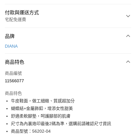
付款與運送方式
宅配免運費
付款方式
品牌
信用卡一次付款
DIANA
信用卡分期付款
3 期 0 利率 每期
NT$726
21家銀行
商品特色
6 期 0 利率 每期
NT$363
21家銀行
合作金庫商業銀行
第一商業銀行
商品編號
華南商業銀行
彰化商業銀行
合作金庫商業銀行
第一商業銀行
11566077
LINE Pay
上海商業儲蓄銀行
台北富邦商業銀行
華南商業銀行
彰化商業銀行
國泰世華商業銀行
兆豐國際商業銀行
Apple Pay
上海商業儲蓄銀行
台北富邦商業銀行
商品特色
臺灣中小企業銀行
台中商業銀行
國泰世華商業銀行
兆豐國際商業銀行
牛皮鞋面，做工細緻、質感超加分
匯豐（台灣）商業銀行
華泰商業銀行
街口支付
臺灣中小企業銀行
台中商業銀行
蝴蝶結+金屬飾釦，增添女性甜美
聯邦商業銀行
遠東國際商業銀行
匯豐（台灣）商業銀行
華泰商業銀行
悠遊付
元大商業銀行
永豐商業銀行
舒適柔軟腳墊，呵護腳部的肌膚
聯邦商業銀行
遠東國際商業銀行
玉山商業銀行
星展（台灣）商業銀行
尺寸為內裏烙印最後2碼為準，選購前請確認尺寸資訊
元大商業銀行
永豐商業銀行
Google Pay
台新國際商業銀行
中國信託商業銀行
玉山商業銀行
星展（台灣）商業銀行
商品型號：56202-04
台灣樂天信用卡公司