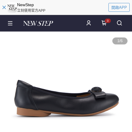
NewStep
開啟APP
立刻使用官方APP
0
1
/
6