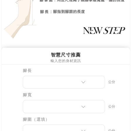
海外宅配
查看運費
【注意事項】
１．透過由恩沛科技股份有限公司提供之「AFTEE先享後付」服務完成之交
易，需依本服務之必要範圍內提供個人資料，並將交易相關給付款項請求債
權轉讓予恩沛科技股份有限公司。
２．關於個人資料處理事宜，請瀏覽以下網址：
https://aftee.tw/terms/#terms3
３．未成年的使用者請事先徵得法定代理人或監護人之同意方可使用
「AFTEE先享後付」，若未經同意申辦者引起之損失，本公司不負相關責
任。
４．使用「AFTEE先享後付」時，將依據個別帳號之用戶狀況，依本公司即
時審查核予不同之上限額度；若仍有額度不足之情形，本公司將視審查結果
請求用戶進行身份認證。
５．嚴禁一人註冊多個帳號或使用他人資訊註冊。若發現惡意使用之情形，
恩沛科技股份有限公司將有權停止該用戶之使用額度並採取法律行動。