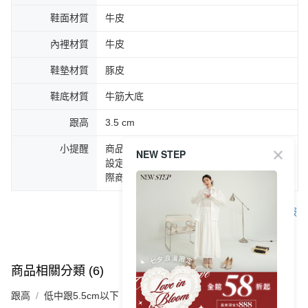
鞋面材質
牛皮
內裡材質
牛皮
鞋墊材質
豚皮
鞋底材質
牛筋大底
跟高
3.5 cm
小提醒
商品圖片顏色會因拍攝燈光環境或個人螢幕
NEW STEP
設定不同，而造成部份色差現象，顏色以實
際商品為主。
客服
商品相關分類 (6)
查看全部
跟高
低中跟5.5cm以下