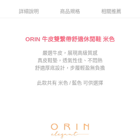
帳／街口支付／iPASS MONEY」等通路繳費。
２．訂單成立數日內，您將收到繳費通知簡訊。
每筆NT$80，滿NT$2,000(含以上)免運費
３．收到繳費通知簡訊後14天內，點擊此簡訊中的連結，可透過四大超商／
詳細說明
商品規格
相關推薦
【注意事項】
ATM／網路銀行／等多元方式進行付款，方視為交易完成。
宅配
1.本服務係由「台灣大哥大股份有限公司」（以下簡稱本公司）所提供，讓
※ 請注意：結帳手續完成當下不需立刻繳費，但若您需要取消訂單，請聯絡
用戶於交易時，得透過本服務購買商品或服務，並由商店將買賣／分期付款
免運費
購買商品的店家。未經商家同意取消之訂單仍視為有效，需透過AFTEE先享
買賣價金債權讓與本公司後，依約使用本公司帳單繳交帳款。
後付繳納相關費用。
2.基於同意付款使用「大哥付你分期」之契約關係目的，商店將以您的個人
ORIN 牛皮雙繫帶舒適休閒鞋 米色
離島宅配
※ 交易是否成功請以「AFTEE先享後付 」之結帳頁面顯示為準，若有關於
資料（包含姓名、電話或地址）提供予台灣大哥大進項蒐集、處理及利用，
是否繳費成功／繳費後需取消欲退款等相關疑問，請聯繫「AFTEE先享後付
每筆NT$280
由本公司與您本人進行分期帳單所需資料之確認、核對及更正。
客戶支援中心」
https://netprotections.freshdesk.com/support/home
嚴選牛皮，展現高級質感
3.完整用戶服務條款，請詳閱以下連結：
https://oppay.tw/userRule
海外宅配
查看運費
真皮鞋墊，透氣性佳、不悶熱
【注意事項】
１．透過由恩沛科技股份有限公司提供之「AFTEE先享後付」服務完成之交
舒適厚底設計，步履輕盈無負擔
易，需依本服務之必要範圍內提供個人資料，並將交易相關給付款項請求債
權轉讓予恩沛科技股份有限公司。
此款共有 米色 / 藍色 可供選擇
２．關於個人資料處理事宜，請瀏覽以下網址：
https://aftee.tw/terms/#terms3
３．未成年的使用者請事先徵得法定代理人或監護人之同意方可使用
「AFTEE先享後付」，若未經同意申辦者引起之損失，本公司不負相關責
任。
４．使用「AFTEE先享後付」時，將依據個別帳號之用戶狀況，依本公司即
時審查核予不同之上限額度；若仍有額度不足之情形，本公司將視審查結果
請求用戶進行身份認證。
５．嚴禁一人註冊多個帳號或使用他人資訊註冊。若發現惡意使用之情形，
恩沛科技股份有限公司將有權停止該用戶之使用額度並採取法律行動。