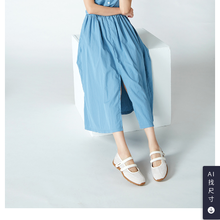
AI
找
尺
寸