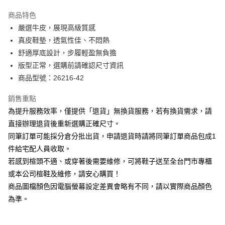
華南商業銀行
彰化商業銀行
國泰世華商業銀行
兆豐國際商業銀行
Apple Pay
上海商業儲蓄銀行
台北富邦商業銀行
商品特色
臺灣中小企業銀行
台中商業銀行
國泰世華商業銀行
兆豐國際商業銀行
嚴選牛皮，展現高級質感
匯豐（台灣）商業銀行
華泰商業銀行
街口支付
臺灣中小企業銀行
台中商業銀行
真皮鞋墊，透氣性佳、不悶熱
聯邦商業銀行
遠東國際商業銀行
匯豐（台灣）商業銀行
華泰商業銀行
悠遊付
元大商業銀行
永豐商業銀行
舒適厚底設計，步履輕盈無負擔
聯邦商業銀行
遠東國際商業銀行
玉山商業銀行
星展（台灣）商業銀行
版型正常，選購前請確認尺寸資訊
元大商業銀行
永豐商業銀行
Google Pay
台新國際商業銀行
中國信託商業銀行
玉山商業銀行
星展（台灣）商業銀行
商品型號：26216-42
台灣樂天信用卡公司
台新國際商業銀行
中國信託商業銀行
大哥付你分期
台灣樂天信用卡公司
銷售重點
相關說明
為提升服務效率，僅提供「退貨」無換貨服務，若有換貨需求，請
【大哥付你分期使用說明】
AFTEE先享後付
1.本服務由台灣大哥大提供，台灣大哥大用戶可立即使用無須另外申請。
直接辦理退貨後重新選購正確尺寸。
2.付款方式選擇「大哥付你分期」，訂單成立後會自動跳轉到大哥付的交易
相關說明
同筆訂單可能採分倉分批出貨，申請退貨時請將同筆訂單商品包成1
流程，驗證手機門號後，選擇欲分期的期數、繳款截止日，確認付款後即完
【關於「AFTEE先享後付」】
成交易。
件給宅配人員收取。
ATM付款
AFTEE先享後付是「在收到商品之後才付款」的支付方式。 讓您購物簡單
3.實際核准額度、可分期數及費用金額請依後續交易確認頁面所載為準。
若感到楦頭不適、或穿著後需要維修，可將鞋子送至全台門市專櫃
便利好安心！
4.訂單成立30分鐘內，如未前往確認交易或遇審核未通過，訂單將自動取
１．簡單：不需註冊會員、不需綁卡、不需儲值。
或本公司楦鞋及維修，請安心購買！
運送方式
消。如遇「轉專審核」未通過狀況，表示未達大哥付你分期系統評分，恕無
２．便利：只要手機號碼，簡訊認證，即可結帳。
法說明評估內容。
商品圖檔顏色因電腦螢幕設定差異會略有不同，請以實際商品顏色
３．安心：先確認商品／服務後，再付款。
付款後全家取貨
【繳款方式說明】
為準。
1.分期款項不併入電信帳單，「大哥付你分期」於每月結算日後寄送繳費提
每筆NT$80，滿NT$2,000(含以上)免運費
【「AFTEE先享後付」結帳流程】
醒簡訊。
１．於結帳方式選擇「AFTEE先享後付」後，將跳轉至「AFTEE先享後付」
2.透過簡訊連結打開帳單後，可選擇「超商條碼／台灣大直營門市／銀行轉
付款後7-11取貨
結帳頁面，進行簡訊認證並確認金額後，即可完成結帳。