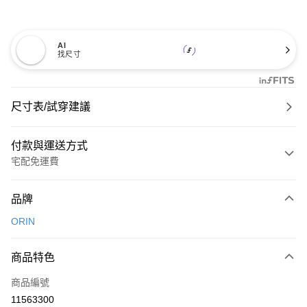
AI
找尺寸
尺寸表/試穿建議
付款與運送方式
宅配免運費
付款方式
品牌
信用卡一次付款
ORIN
信用卡分期付款
3 期 0 利率 每期
NT$826
21家銀行
商品特色
6 期 0 利率 每期
NT$413
21家銀行
合作金庫商業銀行
第一商業銀行
商品編號
華南商業銀行
彰化商業銀行
合作金庫商業銀行
第一商業銀行
11563300
LINE Pay
上海商業儲蓄銀行
台北富邦商業銀行