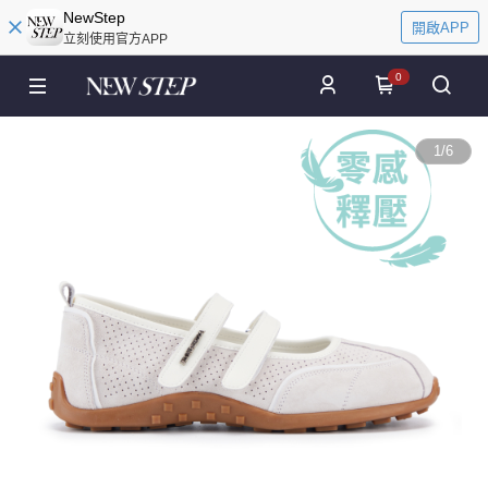
NewStep
開啟APP
立刻使用官方APP
0
1
/
6