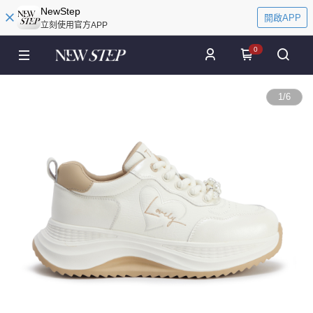
NewStep
開啟APP
立刻使用官方APP
0
1
/
6