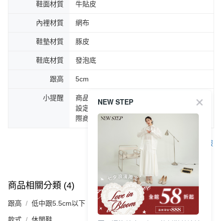
鞋面材質
牛貼皮
內裡材質
網布
鞋墊材質
豚皮
鞋底材質
發泡底
跟高
5cm
小提醒
商品圖片顏色會因拍攝燈光環境或個人螢幕
NEW STEP
設定不同，而造成部份色差現象，顏色以實
際商品為主。
客服
商品相關分類 (4)
查看全部
跟高
低中跟5.5cm以下
款式
休閒鞋