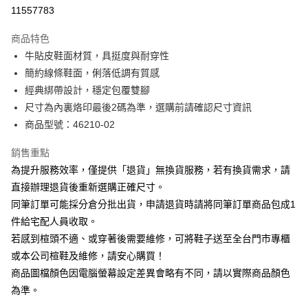
華南商業銀行
彰化商業銀行
合作金庫商業銀行
第一商業銀行
11557783
LINE Pay
上海商業儲蓄銀行
台北富邦商業銀行
華南商業銀行
彰化商業銀行
國泰世華商業銀行
兆豐國際商業銀行
Apple Pay
上海商業儲蓄銀行
台北富邦商業銀行
商品特色
臺灣中小企業銀行
台中商業銀行
國泰世華商業銀行
兆豐國際商業銀行
牛貼皮鞋面材質，具挺度與耐穿性
匯豐（台灣）商業銀行
華泰商業銀行
街口支付
臺灣中小企業銀行
台中商業銀行
簡約線條鞋面，俐落低調有質感
聯邦商業銀行
遠東國際商業銀行
匯豐（台灣）商業銀行
華泰商業銀行
悠遊付
元大商業銀行
永豐商業銀行
經典綁帶設計，穩定包覆雙腳
聯邦商業銀行
遠東國際商業銀行
玉山商業銀行
星展（台灣）商業銀行
尺寸為內裏烙印最後2碼為準，選購前請確認尺寸資訊
元大商業銀行
永豐商業銀行
Google Pay
台新國際商業銀行
中國信託商業銀行
玉山商業銀行
星展（台灣）商業銀行
商品型號：46210-02
台灣樂天信用卡公司
台新國際商業銀行
中國信託商業銀行
大哥付你分期
台灣樂天信用卡公司
銷售重點
相關說明
為提升服務效率，僅提供「退貨」無換貨服務，若有換貨需求，請
【大哥付你分期使用說明】
AFTEE先享後付
1.本服務由台灣大哥大提供，台灣大哥大用戶可立即使用無須另外申請。
直接辦理退貨後重新選購正確尺寸。
2.付款方式選擇「大哥付你分期」，訂單成立後會自動跳轉到大哥付的交易
相關說明
同筆訂單可能採分倉分批出貨，申請退貨時請將同筆訂單商品包成1
流程，驗證手機門號後，選擇欲分期的期數、繳款截止日，確認付款後即完
【關於「AFTEE先享後付」】
成交易。
件給宅配人員收取。
ATM付款
AFTEE先享後付是「在收到商品之後才付款」的支付方式。 讓您購物簡單
3.實際核准額度、可分期數及費用金額請依後續交易確認頁面所載為準。
若感到楦頭不適、或穿著後需要維修，可將鞋子送至全台門市專櫃
便利好安心！
4.訂單成立30分鐘內，如未前往確認交易或遇審核未通過，訂單將自動取
１．簡單：不需註冊會員、不需綁卡、不需儲值。
或本公司楦鞋及維修，請安心購買！
運送方式
消。如遇「轉專審核」未通過狀況，表示未達大哥付你分期系統評分，恕無
２．便利：只要手機號碼，簡訊認證，即可結帳。
法說明評估內容。
商品圖檔顏色因電腦螢幕設定差異會略有不同，請以實際商品顏色
３．安心：先確認商品／服務後，再付款。
付款後全家取貨
【繳款方式說明】
為準。
1.分期款項不併入電信帳單，「大哥付你分期」於每月結算日後寄送繳費提
每筆NT$80，滿NT$2,000(含以上)免運費
【「AFTEE先享後付」結帳流程】
醒簡訊。