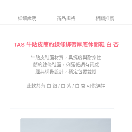
１．於結帳方式選擇「AFTEE先享後付」後，將跳轉至「AFTEE先享後付」
2.透過簡訊連結打開帳單後，可選擇「超商條碼／台灣大直營門市／銀行轉
付款後7-11取貨
結帳頁面，進行簡訊認證並確認金額後，即可完成結帳。
帳／街口支付／iPASS MONEY」等通路繳費。
２．訂單成立數日內，您將收到繳費通知簡訊。
每筆NT$80，滿NT$2,000(含以上)免運費
３．收到繳費通知簡訊後14天內，點擊此簡訊中的連結，可透過四大超商／
詳細說明
商品規格
相關推薦
【注意事項】
ATM／網路銀行／等多元方式進行付款，方視為交易完成。
宅配
1.本服務係由「台灣大哥大股份有限公司」（以下簡稱本公司）所提供，讓
※ 請注意：結帳手續完成當下不需立刻繳費，但若您需要取消訂單，請聯絡
用戶於交易時，得透過本服務購買商品或服務，並由商店將買賣／分期付款
免運費
購買商品的店家。未經商家同意取消之訂單仍視為有效，需透過AFTEE先享
買賣價金債權讓與本公司後，依約使用本公司帳單繳交帳款。
後付繳納相關費用。
2.基於同意付款使用「大哥付你分期」之契約關係目的，商店將以您的個人
TAS 牛貼皮簡約線條綁帶厚底休閒鞋 白 杏
離島宅配
※ 交易是否成功請以「AFTEE先享後付 」之結帳頁面顯示為準，若有關於
資料（包含姓名、電話或地址）提供予台灣大哥大進項蒐集、處理及利用，
是否繳費成功／繳費後需取消欲退款等相關疑問，請聯繫「AFTEE先享後付
每筆NT$280
由本公司與您本人進行分期帳單所需資料之確認、核對及更正。
客戶支援中心」
https://netprotections.freshdesk.com/support/home
牛貼皮鞋面材質，具挺度與耐穿性
3.完整用戶服務條款，請詳閱以下連結：
https://oppay.tw/userRule
海外宅配
查看運費
簡約線條鞋面，俐落低調有質感
【注意事項】
１．透過由恩沛科技股份有限公司提供之「AFTEE先享後付」服務完成之交
經典綁帶設計，穩定包覆雙腳
易，需依本服務之必要範圍內提供個人資料，並將交易相關給付款項請求債
權轉讓予恩沛科技股份有限公司。
此款共有 白 銀 / 白 紫 / 白 杏 可供選擇
２．關於個人資料處理事宜，請瀏覽以下網址：
https://aftee.tw/terms/#terms3
３．未成年的使用者請事先徵得法定代理人或監護人之同意方可使用
「AFTEE先享後付」，若未經同意申辦者引起之損失，本公司不負相關責
任。
４．使用「AFTEE先享後付」時，將依據個別帳號之用戶狀況，依本公司即
時審查核予不同之上限額度；若仍有額度不足之情形，本公司將視審查結果
請求用戶進行身份認證。
５．嚴禁一人註冊多個帳號或使用他人資訊註冊。若發現惡意使用之情形，