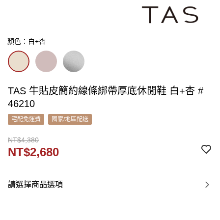
顏色：白+杏
TAS 牛貼皮簡約線條綁帶厚底休閒鞋 白+杏 #
46210
宅配免運費
國家/地區配送
NT$4,380
NT$2,680
請選擇商品選項