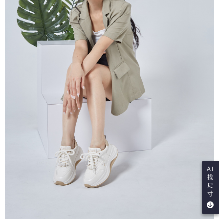
AI
找
尺
寸