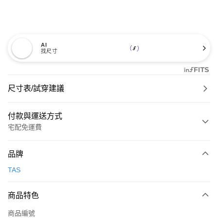
AI
找尺寸
尺寸表/試穿建議
付款與運送方式
宅配免運費
付款方式
品牌
信用卡一次付款
TAS
信用卡分期付款
3 期 0 利率 每期
NT$893
21家銀行
商品特色
6 期 0 利率 每期
NT$446
21家銀行
合作金庫商業銀行
第一商業銀行
商品編號