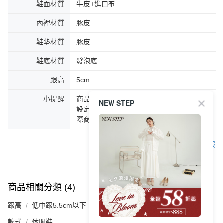
鞋面材質
牛皮+進口布
內裡材質
豚皮
鞋墊材質
豚皮
鞋底材質
發泡底
跟高
5cm
小提醒
商品圖片顏色會因拍攝燈光環境或個人螢幕
NEW STEP
設定不同，而造成部份色差現象，顏色以實
際商品為主。
客服
商品相關分類 (4)
查看全部
跟高
低中跟5.5cm以下
款式
休閒鞋