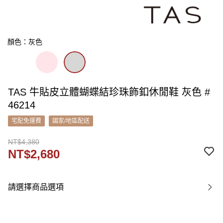
顏色：灰色
TAS 牛貼皮立體蝴蝶結珍珠飾釦休閒鞋 灰色 #
46214
宅配免運費
國家/地區配送
NT$4,380
NT$2,680
請選擇商品選項