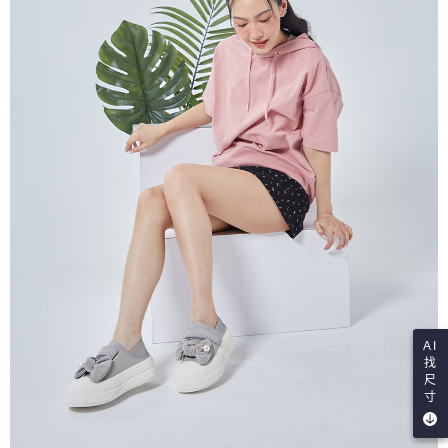
AI
找
尺
寸