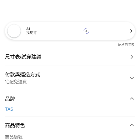
AI
找尺寸
尺寸表/試穿建議
付款與運送方式
宅配免運費
付款方式
品牌
信用卡一次付款
TAS
信用卡分期付款
3 期 0 利率 每期
NT$893
21家銀行
商品特色
6 期 0 利率 每期
NT$446
21家銀行
合作金庫商業銀行
第一商業銀行
商品編號