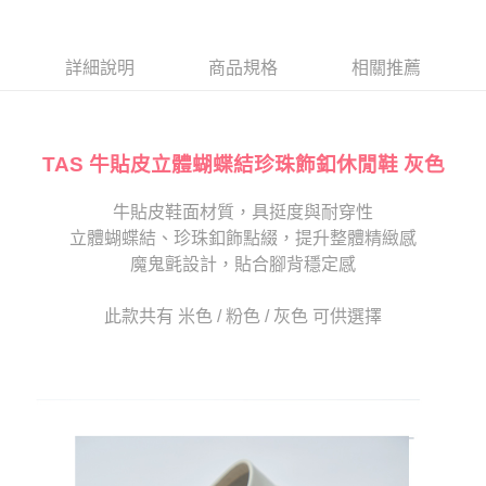
１．於結帳方式選擇「AFTEE先享後付」後，將跳轉至「AFTEE先享後付」
2.透過簡訊連結打開帳單後，可選擇「超商條碼／台灣大直營門市／銀行轉
付款後7-11取貨
結帳頁面，進行簡訊認證並確認金額後，即可完成結帳。
帳／街口支付／iPASS MONEY」等通路繳費。
２．訂單成立數日內，您將收到繳費通知簡訊。
每筆NT$80，滿NT$2,000(含以上)免運費
３．收到繳費通知簡訊後14天內，點擊此簡訊中的連結，可透過四大超商／
詳細說明
商品規格
相關推薦
【注意事項】
ATM／網路銀行／等多元方式進行付款，方視為交易完成。
宅配
1.本服務係由「台灣大哥大股份有限公司」（以下簡稱本公司）所提供，讓
※ 請注意：結帳手續完成當下不需立刻繳費，但若您需要取消訂單，請聯絡
用戶於交易時，得透過本服務購買商品或服務，並由商店將買賣／分期付款
免運費
購買商品的店家。未經商家同意取消之訂單仍視為有效，需透過AFTEE先享
買賣價金債權讓與本公司後，依約使用本公司帳單繳交帳款。
後付繳納相關費用。
2.基於同意付款使用「大哥付你分期」之契約關係目的，商店將以您的個人
TAS 牛貼皮立體蝴蝶結珍珠飾釦休閒鞋 灰色
離島宅配
※ 交易是否成功請以「AFTEE先享後付 」之結帳頁面顯示為準，若有關於
資料（包含姓名、電話或地址）提供予台灣大哥大進項蒐集、處理及利用，
是否繳費成功／繳費後需取消欲退款等相關疑問，請聯繫「AFTEE先享後付
每筆NT$280
由本公司與您本人進行分期帳單所需資料之確認、核對及更正。
客戶支援中心」
https://netprotections.freshdesk.com/support/home
牛貼皮鞋面材質，具挺度與耐穿性
3.完整用戶服務條款，請詳閱以下連結：
https://oppay.tw/userRule
海外宅配
查看運費
立體蝴蝶結、珍珠釦飾點綴，提升整體精緻感
【注意事項】
１．透過由恩沛科技股份有限公司提供之「AFTEE先享後付」服務完成之交
魔鬼氈設計，貼合腳背穩定感
易，需依本服務之必要範圍內提供個人資料，並將交易相關給付款項請求債
權轉讓予恩沛科技股份有限公司。
此款共有 米色 / 粉色 / 灰色 可供選擇
２．關於個人資料處理事宜，請瀏覽以下網址：
https://aftee.tw/terms/#terms3
３．未成年的使用者請事先徵得法定代理人或監護人之同意方可使用
「AFTEE先享後付」，若未經同意申辦者引起之損失，本公司不負相關責
任。
４．使用「AFTEE先享後付」時，將依據個別帳號之用戶狀況，依本公司即
時審查核予不同之上限額度；若仍有額度不足之情形，本公司將視審查結果
請求用戶進行身份認證。
５．嚴禁一人註冊多個帳號或使用他人資訊註冊。若發現惡意使用之情形，