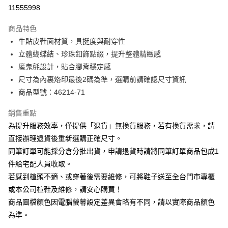
華南商業銀行
彰化商業銀行
合作金庫商業銀行
第一商業銀行
11555998
LINE Pay
上海商業儲蓄銀行
台北富邦商業銀行
華南商業銀行
彰化商業銀行
國泰世華商業銀行
兆豐國際商業銀行
Apple Pay
上海商業儲蓄銀行
台北富邦商業銀行
商品特色
臺灣中小企業銀行
台中商業銀行
國泰世華商業銀行
兆豐國際商業銀行
牛貼皮鞋面材質，具挺度與耐穿性
匯豐（台灣）商業銀行
華泰商業銀行
街口支付
臺灣中小企業銀行
台中商業銀行
立體蝴蝶結、珍珠釦飾點綴，提升整體精緻感
聯邦商業銀行
遠東國際商業銀行
匯豐（台灣）商業銀行
華泰商業銀行
悠遊付
元大商業銀行
永豐商業銀行
魔鬼氈設計，貼合腳背穩定感
聯邦商業銀行
遠東國際商業銀行
玉山商業銀行
星展（台灣）商業銀行
尺寸為內裏烙印最後2碼為準，選購前請確認尺寸資訊
元大商業銀行
永豐商業銀行
Google Pay
台新國際商業銀行
中國信託商業銀行
玉山商業銀行
星展（台灣）商業銀行
商品型號：46214-71
台灣樂天信用卡公司
台新國際商業銀行
中國信託商業銀行
大哥付你分期
台灣樂天信用卡公司
銷售重點
相關說明
為提升服務效率，僅提供「退貨」無換貨服務，若有換貨需求，請
【大哥付你分期使用說明】
AFTEE先享後付
1.本服務由台灣大哥大提供，台灣大哥大用戶可立即使用無須另外申請。
直接辦理退貨後重新選購正確尺寸。
2.付款方式選擇「大哥付你分期」，訂單成立後會自動跳轉到大哥付的交易
相關說明
同筆訂單可能採分倉分批出貨，申請退貨時請將同筆訂單商品包成1
流程，驗證手機門號後，選擇欲分期的期數、繳款截止日，確認付款後即完
【關於「AFTEE先享後付」】
成交易。
件給宅配人員收取。
ATM付款
AFTEE先享後付是「在收到商品之後才付款」的支付方式。 讓您購物簡單
3.實際核准額度、可分期數及費用金額請依後續交易確認頁面所載為準。
若感到楦頭不適、或穿著後需要維修，可將鞋子送至全台門市專櫃
便利好安心！
4.訂單成立30分鐘內，如未前往確認交易或遇審核未通過，訂單將自動取
１．簡單：不需註冊會員、不需綁卡、不需儲值。
或本公司楦鞋及維修，請安心購買！
運送方式
消。如遇「轉專審核」未通過狀況，表示未達大哥付你分期系統評分，恕無
２．便利：只要手機號碼，簡訊認證，即可結帳。
法說明評估內容。
商品圖檔顏色因電腦螢幕設定差異會略有不同，請以實際商品顏色
３．安心：先確認商品／服務後，再付款。
付款後全家取貨
【繳款方式說明】
為準。
1.分期款項不併入電信帳單，「大哥付你分期」於每月結算日後寄送繳費提
每筆NT$80，滿NT$2,000(含以上)免運費
【「AFTEE先享後付」結帳流程】
醒簡訊。