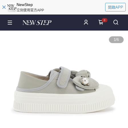
NewStep
開啟APP
立刻使用官方APP
0
1
/
6