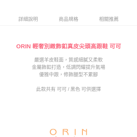
１．於結帳方式選擇「AFTEE先享後付」後，將跳轉至「AFTEE先享後付」
2.透過簡訊連結打開帳單後，可選擇「超商條碼／台灣大直營門市／銀行轉
付款後7-11取貨
結帳頁面，進行簡訊認證並確認金額後，即可完成結帳。
帳／街口支付／iPASS MONEY」等通路繳費。
２．訂單成立數日內，您將收到繳費通知簡訊。
每筆NT$80，滿NT$2,000(含以上)免運費
３．收到繳費通知簡訊後14天內，點擊此簡訊中的連結，可透過四大超商／
詳細說明
商品規格
相關推薦
【注意事項】
ATM／網路銀行／等多元方式進行付款，方視為交易完成。
宅配
1.本服務係由「台灣大哥大股份有限公司」（以下簡稱本公司）所提供，讓
※ 請注意：結帳手續完成當下不需立刻繳費，但若您需要取消訂單，請聯絡
用戶於交易時，得透過本服務購買商品或服務，並由商店將買賣／分期付款
免運費
購買商品的店家。未經商家同意取消之訂單仍視為有效，需透過AFTEE先享
買賣價金債權讓與本公司後，依約使用本公司帳單繳交帳款。
後付繳納相關費用。
2.基於同意付款使用「大哥付你分期」之契約關係目的，商店將以您的個人
ORIN 輕奢別緻飾釦真皮尖頭高跟鞋 可可
離島宅配
※ 交易是否成功請以「AFTEE先享後付 」之結帳頁面顯示為準，若有關於
資料（包含姓名、電話或地址）提供予台灣大哥大進項蒐集、處理及利用，
是否繳費成功／繳費後需取消欲退款等相關疑問，請聯繫「AFTEE先享後付
每筆NT$280
由本公司與您本人進行分期帳單所需資料之確認、核對及更正。
客戶支援中心」
https://netprotections.freshdesk.com/support/home
嚴選羊皮鞋面，質感細膩又柔軟
3.完整用戶服務條款，請詳閱以下連結：
https://oppay.tw/userRule
海外宅配
查看運費
金屬飾釦打造，低調閃耀提升氣場
【注意事項】
１．透過由恩沛科技股份有限公司提供之「AFTEE先享後付」服務完成之交
優雅中跟，修飾腿型不累腳
易，需依本服務之必要範圍內提供個人資料，並將交易相關給付款項請求債
權轉讓予恩沛科技股份有限公司。
此款共有 可可 / 黑色 可供選擇
２．關於個人資料處理事宜，請瀏覽以下網址：
https://aftee.tw/terms/#terms3
３．未成年的使用者請事先徵得法定代理人或監護人之同意方可使用
「AFTEE先享後付」，若未經同意申辦者引起之損失，本公司不負相關責
任。
４．使用「AFTEE先享後付」時，將依據個別帳號之用戶狀況，依本公司即
時審查核予不同之上限額度；若仍有額度不足之情形，本公司將視審查結果
請求用戶進行身份認證。
５．嚴禁一人註冊多個帳號或使用他人資訊註冊。若發現惡意使用之情形，