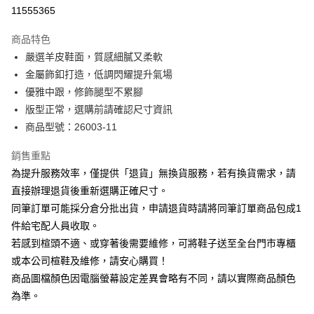
華南商業銀行
彰化商業銀行
合作金庫商業銀行
第一商業銀行
11555365
LINE Pay
上海商業儲蓄銀行
台北富邦商業銀行
華南商業銀行
彰化商業銀行
國泰世華商業銀行
兆豐國際商業銀行
Apple Pay
上海商業儲蓄銀行
台北富邦商業銀行
商品特色
臺灣中小企業銀行
台中商業銀行
國泰世華商業銀行
兆豐國際商業銀行
嚴選羊皮鞋面，質感細膩又柔軟
匯豐（台灣）商業銀行
華泰商業銀行
街口支付
臺灣中小企業銀行
台中商業銀行
金屬飾釦打造，低調閃耀提升氣場
聯邦商業銀行
遠東國際商業銀行
匯豐（台灣）商業銀行
華泰商業銀行
悠遊付
元大商業銀行
永豐商業銀行
優雅中跟，修飾腿型不累腳
聯邦商業銀行
遠東國際商業銀行
玉山商業銀行
星展（台灣）商業銀行
版型正常，選購前請確認尺寸資訊
元大商業銀行
永豐商業銀行
Google Pay
台新國際商業銀行
中國信託商業銀行
玉山商業銀行
星展（台灣）商業銀行
商品型號：26003-11
台灣樂天信用卡公司
台新國際商業銀行
中國信託商業銀行
大哥付你分期
台灣樂天信用卡公司
銷售重點
相關說明
為提升服務效率，僅提供「退貨」無換貨服務，若有換貨需求，請
【大哥付你分期使用說明】
AFTEE先享後付
1.本服務由台灣大哥大提供，台灣大哥大用戶可立即使用無須另外申請。
直接辦理退貨後重新選購正確尺寸。
2.付款方式選擇「大哥付你分期」，訂單成立後會自動跳轉到大哥付的交易
相關說明
同筆訂單可能採分倉分批出貨，申請退貨時請將同筆訂單商品包成1
流程，驗證手機門號後，選擇欲分期的期數、繳款截止日，確認付款後即完
【關於「AFTEE先享後付」】
成交易。
件給宅配人員收取。
ATM付款
AFTEE先享後付是「在收到商品之後才付款」的支付方式。 讓您購物簡單
3.實際核准額度、可分期數及費用金額請依後續交易確認頁面所載為準。
若感到楦頭不適、或穿著後需要維修，可將鞋子送至全台門市專櫃
便利好安心！
4.訂單成立30分鐘內，如未前往確認交易或遇審核未通過，訂單將自動取
１．簡單：不需註冊會員、不需綁卡、不需儲值。
或本公司楦鞋及維修，請安心購買！
運送方式
消。如遇「轉專審核」未通過狀況，表示未達大哥付你分期系統評分，恕無
２．便利：只要手機號碼，簡訊認證，即可結帳。
法說明評估內容。
商品圖檔顏色因電腦螢幕設定差異會略有不同，請以實際商品顏色
３．安心：先確認商品／服務後，再付款。
付款後全家取貨
【繳款方式說明】
為準。
1.分期款項不併入電信帳單，「大哥付你分期」於每月結算日後寄送繳費提
每筆NT$80，滿NT$2,000(含以上)免運費
【「AFTEE先享後付」結帳流程】
醒簡訊。