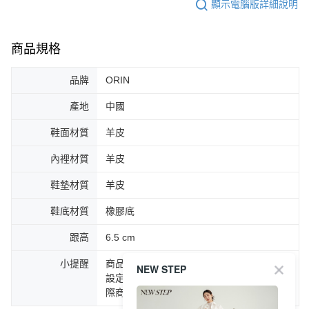
顯示電腦版詳細說明
商品規格
品牌
ORIN
產地
中國
鞋面材質
羊皮
內裡材質
羊皮
鞋墊材質
羊皮
鞋底材質
橡膠底
跟高
6.5 cm
小提醒
商品圖片顏色會因拍攝燈光環境或個人螢幕
NEW STEP
設定不同，而造成部份色差現象，顏色以實
際商品為主。