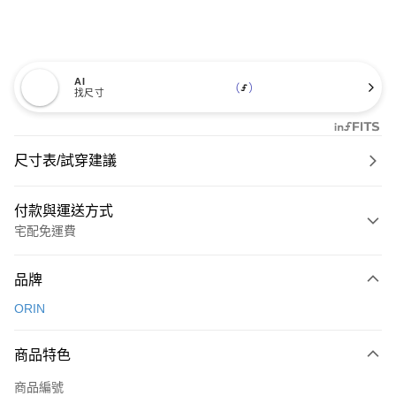
AI
找尺寸
尺寸表/試穿建議
付款與運送方式
宅配免運費
付款方式
品牌
信用卡一次付款
ORIN
信用卡分期付款
3 期 0 利率 每期
NT$993
21家銀行
商品特色
6 期 0 利率 每期
NT$496
21家銀行
合作金庫商業銀行
第一商業銀行
商品編號