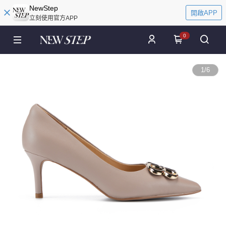
NewStep
開啟APP
立刻使用官方APP
0
1
/
6