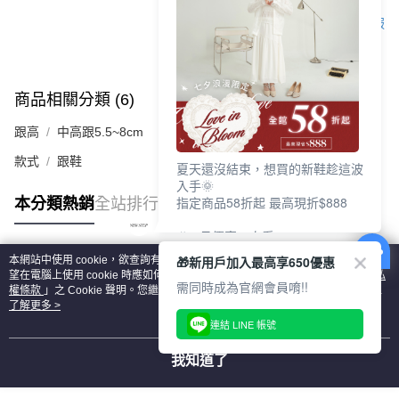
客服
商品相關分類 (6)
查看全部
跟高
中高跟5.5~8cm
款式
跟鞋
夏天還沒結束，想買的新鞋趁這波
入手🌞
指定商品58折起 最高現折$888
本分類熱銷
全站排行
🎉 8月優惠一次看
①LINE購物最高10%回饋
🎁新用戶加入最高享650優惠
本網站中使用 cookie，欲查詢有關本網站使用 cookie 方式之詳情，及若您不希
②每周限定品現折200
熱門標籤
望在電腦上使用 cookie 時應如何變更電腦的 cookie 設定，請參閱本網站「
隱私
③指定商品58折起 最高現折$888
需同時成為官網會員唷!!
權條款
」之 Cookie 聲明。您繼續使用本網站即表示您同意本公司得按本網站使
用條款之 Cookie 聲明使用 cookie。
了解更多 >
上班鞋、休閒鞋、涼鞋一次逛齊
連結 LINE 帳號
好搭、出遊好走、聚會也漂亮
我知道了