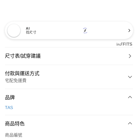
AI
找尺寸
尺寸表/試穿建議
付款與運送方式
宅配免運費
付款方式
品牌
信用卡一次付款
TAS
信用卡分期付款
3 期 0 利率 每期
NT$993
21家銀行
商品特色
6 期 0 利率 每期
NT$496
21家銀行
合作金庫商業銀行
第一商業銀行
商品編號