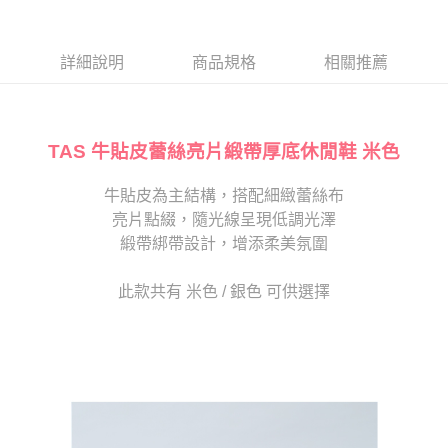
１．於結帳方式選擇「AFTEE先享後付」後，將跳轉至「AFTEE先享後付」
2.透過簡訊連結打開帳單後，可選擇「超商條碼／台灣大直營門市／銀行轉
付款後7-11取貨
結帳頁面，進行簡訊認證並確認金額後，即可完成結帳。
帳／街口支付／iPASS MONEY」等通路繳費。
２．訂單成立數日內，您將收到繳費通知簡訊。
每筆NT$80，滿NT$2,000(含以上)免運費
３．收到繳費通知簡訊後14天內，點擊此簡訊中的連結，可透過四大超商／
詳細說明
商品規格
相關推薦
【注意事項】
ATM／網路銀行／等多元方式進行付款，方視為交易完成。
宅配
1.本服務係由「台灣大哥大股份有限公司」（以下簡稱本公司）所提供，讓
※ 請注意：結帳手續完成當下不需立刻繳費，但若您需要取消訂單，請聯絡
用戶於交易時，得透過本服務購買商品或服務，並由商店將買賣／分期付款
免運費
購買商品的店家。未經商家同意取消之訂單仍視為有效，需透過AFTEE先享
買賣價金債權讓與本公司後，依約使用本公司帳單繳交帳款。
後付繳納相關費用。
2.基於同意付款使用「大哥付你分期」之契約關係目的，商店將以您的個人
TAS 牛貼皮蕾絲亮片緞帶厚底休閒鞋 米色
離島宅配
※ 交易是否成功請以「AFTEE先享後付 」之結帳頁面顯示為準，若有關於
資料（包含姓名、電話或地址）提供予台灣大哥大進項蒐集、處理及利用，
是否繳費成功／繳費後需取消欲退款等相關疑問，請聯繫「AFTEE先享後付
每筆NT$280
由本公司與您本人進行分期帳單所需資料之確認、核對及更正。
客戶支援中心」
https://netprotections.freshdesk.com/support/home
牛貼皮為主結構，搭配細緻蕾絲布
3.完整用戶服務條款，請詳閱以下連結：
https://oppay.tw/userRule
海外宅配
查看運費
亮片點綴，隨光線呈現低調光澤
【注意事項】
１．透過由恩沛科技股份有限公司提供之「AFTEE先享後付」服務完成之交
緞帶綁帶設計，增添柔美氛圍
易，需依本服務之必要範圍內提供個人資料，並將交易相關給付款項請求債
權轉讓予恩沛科技股份有限公司。
此款共有 米色 / 銀色 可供選擇
２．關於個人資料處理事宜，請瀏覽以下網址：
https://aftee.tw/terms/#terms3
３．未成年的使用者請事先徵得法定代理人或監護人之同意方可使用
「AFTEE先享後付」，若未經同意申辦者引起之損失，本公司不負相關責
任。
４．使用「AFTEE先享後付」時，將依據個別帳號之用戶狀況，依本公司即
時審查核予不同之上限額度；若仍有額度不足之情形，本公司將視審查結果
請求用戶進行身份認證。
５．嚴禁一人註冊多個帳號或使用他人資訊註冊。若發現惡意使用之情形，