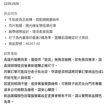
華南商業銀行
彰化商業銀行
合作金庫商業銀行
第一商業銀行
11551926
LINE Pay
上海商業儲蓄銀行
台北富邦商業銀行
華南商業銀行
彰化商業銀行
國泰世華商業銀行
兆豐國際商業銀行
Apple Pay
上海商業儲蓄銀行
台北富邦商業銀行
商品特色
臺灣中小企業銀行
台中商業銀行
國泰世華商業銀行
兆豐國際商業銀行
牛貼皮為主結構，搭配細緻蕾絲布
匯豐（台灣）商業銀行
華泰商業銀行
街口支付
臺灣中小企業銀行
台中商業銀行
亮片點綴，隨光線呈現低調光澤
聯邦商業銀行
遠東國際商業銀行
匯豐（台灣）商業銀行
華泰商業銀行
悠遊付
元大商業銀行
永豐商業銀行
緞帶綁帶設計，增添柔美氛圍
聯邦商業銀行
遠東國際商業銀行
玉山商業銀行
星展（台灣）商業銀行
尺寸為內裏烙印最後2碼為準，選購前請確認尺寸資訊
元大商業銀行
永豐商業銀行
Google Pay
台新國際商業銀行
中國信託商業銀行
玉山商業銀行
星展（台灣）商業銀行
商品型號：46207-02
台灣樂天信用卡公司
台新國際商業銀行
中國信託商業銀行
大哥付你分期
台灣樂天信用卡公司
銷售重點
相關說明
為提升服務效率，僅提供「退貨」無換貨服務，若有換貨需求，請
【大哥付你分期使用說明】
AFTEE先享後付
1.本服務由台灣大哥大提供，台灣大哥大用戶可立即使用無須另外申請。
直接辦理退貨後重新選購正確尺寸。
2.付款方式選擇「大哥付你分期」，訂單成立後會自動跳轉到大哥付的交易
相關說明
同筆訂單可能採分倉分批出貨，申請退貨時請將同筆訂單商品包成1
流程，驗證手機門號後，選擇欲分期的期數、繳款截止日，確認付款後即完
【關於「AFTEE先享後付」】
成交易。
件給宅配人員收取。
ATM付款
AFTEE先享後付是「在收到商品之後才付款」的支付方式。 讓您購物簡單
3.實際核准額度、可分期數及費用金額請依後續交易確認頁面所載為準。
若感到楦頭不適、或穿著後需要維修，可將鞋子送至全台門市專櫃
便利好安心！
4.訂單成立30分鐘內，如未前往確認交易或遇審核未通過，訂單將自動取
１．簡單：不需註冊會員、不需綁卡、不需儲值。
或本公司楦鞋及維修，請安心購買！
運送方式
消。如遇「轉專審核」未通過狀況，表示未達大哥付你分期系統評分，恕無
２．便利：只要手機號碼，簡訊認證，即可結帳。
法說明評估內容。
商品圖檔顏色因電腦螢幕設定差異會略有不同，請以實際商品顏色
３．安心：先確認商品／服務後，再付款。
付款後全家取貨
【繳款方式說明】
為準。
1.分期款項不併入電信帳單，「大哥付你分期」於每月結算日後寄送繳費提
每筆NT$80，滿NT$2,000(含以上)免運費
【「AFTEE先享後付」結帳流程】
醒簡訊。