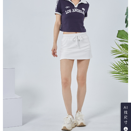
AI
找
尺
寸