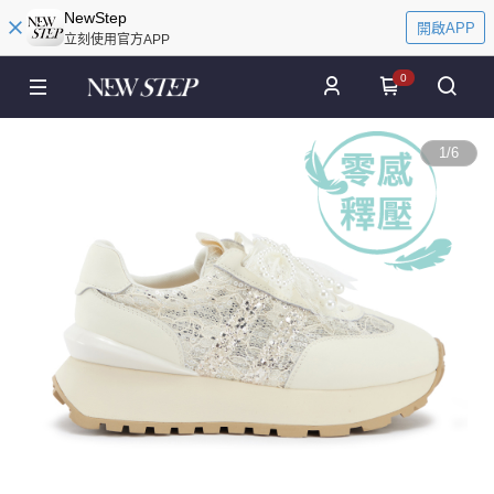
NewStep
開啟APP
立刻使用官方APP
0
1
/
6