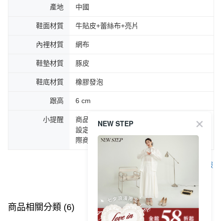
產地
中國
鞋面材質
牛貼皮+蕾絲布+亮片
內裡材質
網布
鞋墊材質
豚皮
鞋底材質
橡膠發泡
跟高
6 cm
小提醒
商品圖片顏色會因拍攝燈光環境或個人螢幕
NEW STEP
設定不同，而造成部份色差現象，顏色以實
際商品為主。
客服
商品相關分類 (6)
查看全部