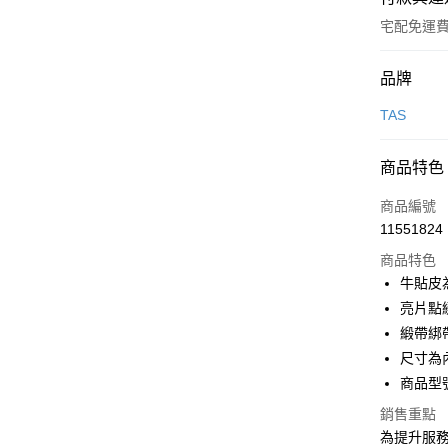
宅配免運
付款方式
品牌
信用卡一
TAS
信用卡分
商品特色
3 期 
商品編號
6 期 
合作金
11551824
華南商
合作金
LINE Pay
上海商
商品特色
華南商
國泰世
牛貼皮
Apple Pay
上海商
臺灣中
亮片點
國泰世
匯豐（
街口支付
臺灣中
緞帶綁
聯邦商
匯豐（
尺寸為
悠遊付
元大商
聯邦商
商品型號
玉山商
元大商
Google Pa
台新國
玉山商
銷售重點
台灣樂
台新國
大哥付你
為提升服