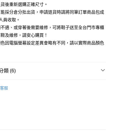
天信用卡公司
退貨後重新選購正確尺寸。
你分期使用說明】
可能採分倉分批出貨，申請退貨時請將同筆訂單商品包成
享後付
由台灣大哥大提供，台灣大哥大用戶可立即使用無須另外申請。
人員收取。
式選擇「大哥付你分期」，訂單成立後會自動跳轉到大哥付的交易
證手機門號後，選擇欲分期的期數、繳款截止日，確認付款後即
頭不適、或穿著後需要維修，可將鞋子送至全台門市專櫃
FTEE先享後付」】
。
先享後付是「在收到商品之後才付款」的支付方式。 讓您購物簡單
楦鞋及維修，請安心購買！
准額度、可分期數及費用金額請依後續交易確認頁面所載為準。
心！
顏色因電腦螢幕設定差異會略有不同，請以實際商品顏色
立30分鐘內，如未前往確認交易或遇審核未通過，訂單將自動取
：不需註冊會員、不需綁卡、不需儲值。
「轉專審核」未通過狀況，表示未達大哥付你分期系統評分，恕
：只要手機號碼，簡訊認證，即可結帳。
評估內容。
：先確認商品／服務後，再付款。
式說明】
家取貨
項不併入電信帳單，「大哥付你分期」於每月結算日後寄送繳費提
EE先享後付」結帳流程】
類 (6)
0，滿NT$2,000(含以上)免運費
方式選擇「AFTEE先享後付」後，將跳轉至「AFTEE先享後
訊連結打開帳單後，可選擇「超商條碼／台灣大直營門市／銀行轉
頁面，進行簡訊認證並確認金額後，即可完成結帳。
付／iPASS MONEY」等通路繳費。
跟5.5~8cm
1取貨
成立數日內，您將收到繳費通知簡訊。
客服
費通知簡訊後14天內，點擊此簡訊中的連結，可透過四大超商
0，滿NT$2,000(含以上)免運費
項】
閒鞋
網路銀行／等多元方式進行付款，方視為交易完成。
係由「台灣大哥大股份有限公司」（以下簡稱本公司）所提供，讓
：結帳手續完成當下不需立刻繳費，但若您需要取消訂單，請聯
t｜季度特輯
🩰輕盈機能芭蕾運動鞋
易時，得透過本服務購買商品或服務，並由商店將買賣／分期付
的店家。未經商家同意取消之訂單仍視為有效，需透過AFTEE
金債權讓與本公司後，依約使用本公司帳單繳交帳款。
繳納相關費用。
底鞋
意付款使用「大哥付你分期」之契約關係目的，商店將以您的個人
否成功請以「AFTEE先享後付 」之結帳頁面顯示為準，若有關於
含姓名、電話或地址）提供予台灣大哥大進項蒐集、處理及利
功／繳費後需取消欲退款等相關疑問，請聯繫「AFTEE先享後
新品 週週上新】
公司與您本人進行分期帳單所需資料之確認、核對及更正。
援中心」
https://netprotections.freshdesk.com/support/home
80
戶服務條款，請詳閱以下連結：
https://oppay.tw/userRule
心動價 全館58折起 】