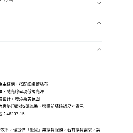
費
次付款
期付款
0 利率 每期
NT$993
21家銀行
0 利率 每期
NT$496
21家銀行
庫商業銀行
第一商業銀行
業銀行
彰化商業銀行
庫商業銀行
第一商業銀行
業儲蓄銀行
台北富邦商業銀行
業銀行
彰化商業銀行
華商業銀行
兆豐國際商業銀行
為主結構，搭配細緻蕾絲布
業儲蓄銀行
台北富邦商業銀行
小企業銀行
台中商業銀行
綴，隨光線呈現低調光澤
華商業銀行
兆豐國際商業銀行
台灣）商業銀行
華泰商業銀行
小企業銀行
台中商業銀行
帶設計，增添柔美氛圍
業銀行
遠東國際商業銀行
台灣）商業銀行
華泰商業銀行
內裏烙印最後2碼為準，選購前請確認尺寸資訊
業銀行
永豐商業銀行
業銀行
遠東國際商業銀行
：46207-15
業銀行
星展（台灣）商業銀行
業銀行
永豐商業銀行
y
際商業銀行
中國信託商業銀行
業銀行
星展（台灣）商業銀行
天信用卡公司
際商業銀行
中國信託商業銀行
分期
務效率，僅提供「退貨」無換貨服務，若有換貨需求，請