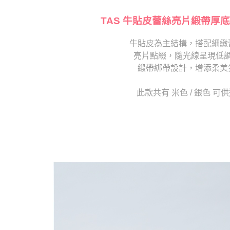
【注意事
海外宅配
１．透過由
交易，需
TAS 牛貼皮蕾絲亮片緞帶厚底
求債權轉
２．關於
牛貼皮為主結構，搭配細緻
https://aft
亮片點綴，隨光線呈現低
３．未成
「AFTE
緞帶綁帶設計，增添柔美
任。
４．使用「
此款共有 米色 / 銀色 可
即時審查
結果請求
５．嚴禁
形，恩沛
動。