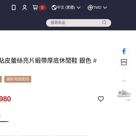
0
中文 (繁體)
TWD
牛貼皮蕾絲亮片緞帶厚底休閒鞋 銀色 #
國家/地區配送
980
色