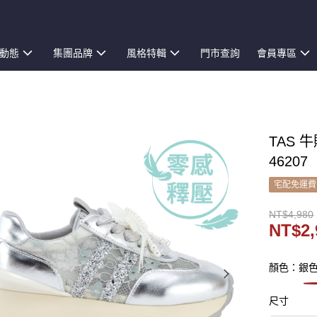
動態
集團品牌
風格特輯
門市查詢
會員專區
TAS 
46207
宅配免運費
NT$4,980
NT$2,
顏色：銀
尺寸