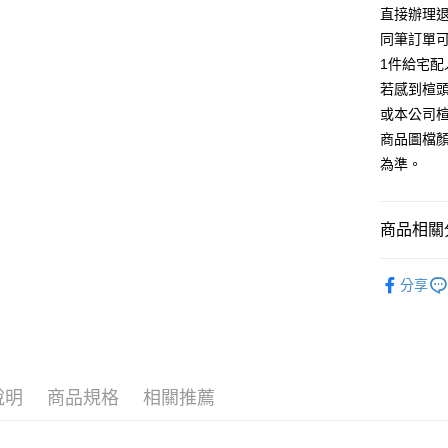
台灣樂
相關說明
直接辦理
【大哥付
同筆訂單
AFTEE先
1.本服務
1件給宅配
2.付款方
相關說明
流程，驗
若感到楦
【關於「A
ATM付款
完成交易
AFTEE
或本公司
3.實際核
便利好安
商品圖檔
4.訂單成
１．簡單
消。如遇
２．便利
為準。
運送方式
無法說明
３．安心
【繳款方
付款後全
1.分期款
【「AFT
商品相關分
醒簡訊。
每筆NT$8
１．於結帳
2.透過簡
付」結帳
帳／街口支
跟高
中高
付款後7-1
２．訂單
分享
３．收到繳
每筆NT$8
款式
【注意事
休
／ATM／
1.本服務
※ 請注意
宅配
The Edi
用戶於交
絡購買商品
款買賣價
先享後付
免運費
款式
厚
2.基於同
※ 交易是
資料（包
是否繳費成
說明
商品規格
相關推薦
離島宅配
🔥【春夏
用，由本
付客戶支
每筆NT$2
3.完整用
🔥【夏日