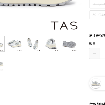
50（22
80（24
尺寸表/試
數量
付款與運