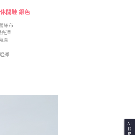
項】
查看運費
恩沛科技股份有限公司提供之「AFTEE先享後付」服務完成之
依本服務之必要範圍內提供個人資料，並將交易相關給付款項請
休閒鞋 銀色
讓予恩沛科技股份有限公司。
個人資料處理事宜，請瀏覽以下網址：
蕾絲布
ee.tw/terms/#terms3
調光澤
年的使用者請事先徵得法定代理人或監護人之同意方可使用
E先享後付」，若未經同意申辦者引起之損失，本公司不負相關責
氛圍
AFTEE先享後付」時，將依據個別帳號之用戶狀況，依本公司
供選擇
核予不同之上限額度；若仍有額度不足之情形，本公司將視審查
用戶進行身份認證。
一人註冊多個帳號或使用他人資訊註冊。若發現惡意使用之情
科技股份有限公司將有權停止該用戶之使用額度並採取法律行
AI
找
尺