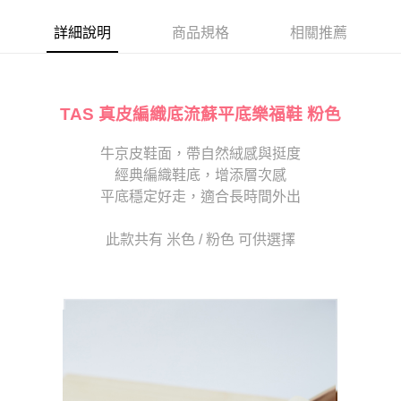
帳／街口支付／iPASS MONEY」等通路繳費。
２．訂單成立數日內，您將收到繳費通知簡訊。
每筆NT$80，滿NT$2,000(含以上)免運費
３．收到繳費通知簡訊後14天內，點擊此簡訊中的連結，可透過四大超商／
詳細說明
商品規格
相關推薦
【注意事項】
ATM／網路銀行／等多元方式進行付款，方視為交易完成。
宅配
1.本服務係由「台灣大哥大股份有限公司」（以下簡稱本公司）所提供，讓
※ 請注意：結帳手續完成當下不需立刻繳費，但若您需要取消訂單，請聯絡
用戶於交易時，得透過本服務購買商品或服務，並由商店將買賣／分期付款
免運費
購買商品的店家。未經商家同意取消之訂單仍視為有效，需透過AFTEE先享
買賣價金債權讓與本公司後，依約使用本公司帳單繳交帳款。
後付繳納相關費用。
2.基於同意付款使用「大哥付你分期」之契約關係目的，商店將以您的個人
離島宅配
※ 交易是否成功請以「AFTEE先享後付 」之結帳頁面顯示為準，若有關於
TAS 真皮編織底流蘇平底樂福鞋 粉色
資料（包含姓名、電話或地址）提供予台灣大哥大進項蒐集、處理及利用，
是否繳費成功／繳費後需取消欲退款等相關疑問，請聯繫「AFTEE先享後付
每筆NT$280
由本公司與您本人進行分期帳單所需資料之確認、核對及更正。
客戶支援中心」
https://netprotections.freshdesk.com/support/home
3.完整用戶服務條款，請詳閱以下連結：
牛京皮鞋面，帶自然絨感與挺度
https://oppay.tw/userRule
海外宅配
查看運費
經典編織鞋底，增添層次感
【注意事項】
１．透過由恩沛科技股份有限公司提供之「AFTEE先享後付」服務完成之交
平底穩定好走，適合長時間外出
易，需依本服務之必要範圍內提供個人資料，並將交易相關給付款項請求債
權轉讓予恩沛科技股份有限公司。
此款共有 米色 / 粉色 可供選擇
２．關於個人資料處理事宜，請瀏覽以下網址：
https://aftee.tw/terms/#terms3
３．未成年的使用者請事先徵得法定代理人或監護人之同意方可使用
「AFTEE先享後付」，若未經同意申辦者引起之損失，本公司不負相關責
任。
４．使用「AFTEE先享後付」時，將依據個別帳號之用戶狀況，依本公司即
時審查核予不同之上限額度；若仍有額度不足之情形，本公司將視審查結果
請求用戶進行身份認證。
５．嚴禁一人註冊多個帳號或使用他人資訊註冊。若發現惡意使用之情形，
恩沛科技股份有限公司將有權停止該用戶之使用額度並採取法律行動。