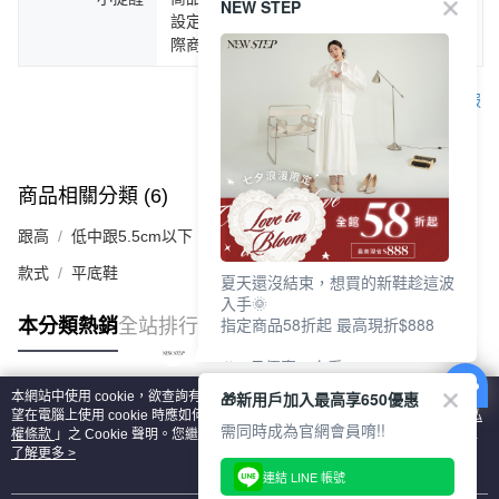
NEW STEP
設定不同，而造成部份色差現象，顏色以實
際商品為主。
客服
商品相關分類 (6)
查看全部
跟高
低中跟5.5cm以下
款式
平底鞋
夏天還沒結束，想買的新鞋趁這波
入手🌞
指定商品58折起 最高現折$888
本分類熱銷
全站排行
🎉 8月優惠一次看
①LINE購物最高10%回饋
🎁新用戶加入最高享650優惠
本網站中使用 cookie，欲查詢有關本網站使用 cookie 方式之詳情，及若您不希
②每周限定品現折200
熱門標籤
望在電腦上使用 cookie 時應如何變更電腦的 cookie 設定，請參閱本網站「
隱私
③指定商品58折起 最高現折$888
需同時成為官網會員唷!!
權條款
」之 Cookie 聲明。您繼續使用本網站即表示您同意本公司得按本網站使
用條款之 Cookie 聲明使用 cookie。
了解更多 >
上班鞋、休閒鞋、涼鞋一次逛齊
連結 LINE 帳號
好搭、出遊好走、聚會也漂亮