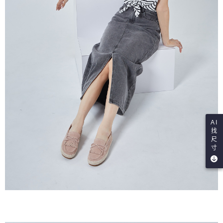
AI
找
尺
寸