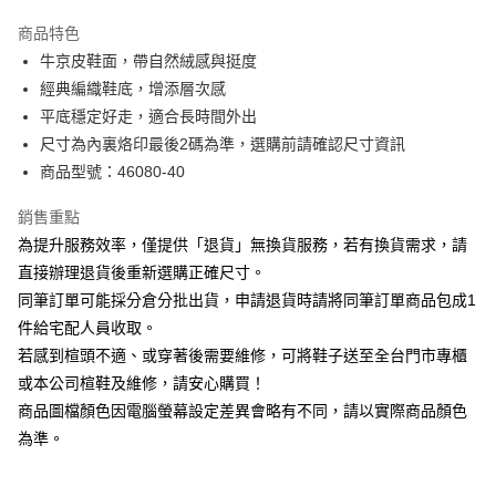
華南商業銀行
彰化商業銀行
國泰世華商業銀行
兆豐國際商業銀行
Apple Pay
上海商業儲蓄銀行
台北富邦商業銀行
商品特色
臺灣中小企業銀行
台中商業銀行
國泰世華商業銀行
兆豐國際商業銀行
牛京皮鞋面，帶自然絨感與挺度
匯豐（台灣）商業銀行
華泰商業銀行
街口支付
臺灣中小企業銀行
台中商業銀行
經典編織鞋底，增添層次感
聯邦商業銀行
遠東國際商業銀行
匯豐（台灣）商業銀行
華泰商業銀行
悠遊付
元大商業銀行
永豐商業銀行
平底穩定好走，適合長時間外出
聯邦商業銀行
遠東國際商業銀行
玉山商業銀行
星展（台灣）商業銀行
尺寸為內裏烙印最後2碼為準，選購前請確認尺寸資訊
元大商業銀行
永豐商業銀行
Google Pay
台新國際商業銀行
中國信託商業銀行
玉山商業銀行
星展（台灣）商業銀行
商品型號：46080-40
台灣樂天信用卡公司
台新國際商業銀行
中國信託商業銀行
大哥付你分期
台灣樂天信用卡公司
銷售重點
相關說明
為提升服務效率，僅提供「退貨」無換貨服務，若有換貨需求，請
【大哥付你分期使用說明】
AFTEE先享後付
1.本服務由台灣大哥大提供，台灣大哥大用戶可立即使用無須另外申請。
直接辦理退貨後重新選購正確尺寸。
2.付款方式選擇「大哥付你分期」，訂單成立後會自動跳轉到大哥付的交易
相關說明
同筆訂單可能採分倉分批出貨，申請退貨時請將同筆訂單商品包成1
流程，驗證手機門號後，選擇欲分期的期數、繳款截止日，確認付款後即完
【關於「AFTEE先享後付」】
成交易。
件給宅配人員收取。
ATM付款
AFTEE先享後付是「在收到商品之後才付款」的支付方式。 讓您購物簡單
3.實際核准額度、可分期數及費用金額請依後續交易確認頁面所載為準。
若感到楦頭不適、或穿著後需要維修，可將鞋子送至全台門市專櫃
便利好安心！
4.訂單成立30分鐘內，如未前往確認交易或遇審核未通過，訂單將自動取
１．簡單：不需註冊會員、不需綁卡、不需儲值。
或本公司楦鞋及維修，請安心購買！
運送方式
消。如遇「轉專審核」未通過狀況，表示未達大哥付你分期系統評分，恕無
２．便利：只要手機號碼，簡訊認證，即可結帳。
法說明評估內容。
商品圖檔顏色因電腦螢幕設定差異會略有不同，請以實際商品顏色
３．安心：先確認商品／服務後，再付款。
付款後全家取貨
【繳款方式說明】
為準。
1.分期款項不併入電信帳單，「大哥付你分期」於每月結算日後寄送繳費提
每筆NT$80，滿NT$2,000(含以上)免運費
【「AFTEE先享後付」結帳流程】
醒簡訊。
１．於結帳方式選擇「AFTEE先享後付」後，將跳轉至「AFTEE先享後付」
2.透過簡訊連結打開帳單後，可選擇「超商條碼／台灣大直營門市／銀行轉
付款後7-11取貨
結帳頁面，進行簡訊認證並確認金額後，即可完成結帳。