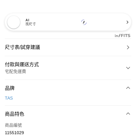
AI
找尺寸
尺寸表/試穿建議
付款與運送方式
宅配免運費
付款方式
品牌
信用卡一次付款
TAS
信用卡分期付款
3 期 0 利率 每期
NT$726
21家銀行
商品特色
6 期 0 利率 每期
NT$363
21家銀行
合作金庫商業銀行
第一商業銀行
商品編號
華南商業銀行
彰化商業銀行
合作金庫商業銀行
第一商業銀行
11551029
LINE Pay
上海商業儲蓄銀行
台北富邦商業銀行