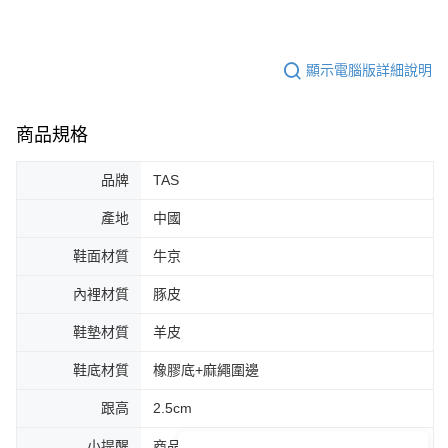
顯示電腦版詳細說明
商品規格
品牌
TAS
產地
中國
鞋面材質
牛京
內裡材質
豚皮
鞋墊材質
羊皮
鞋底材質
橡膠底+麻繩圍邊
跟高
2.5cm
小提醒
商品圖片顏色會因拍攝燈光環境或個人螢幕