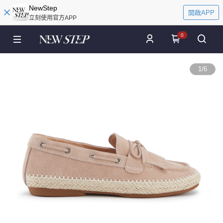
NewStep
開啟APP
立刻使用官方APP
0
1
/
6