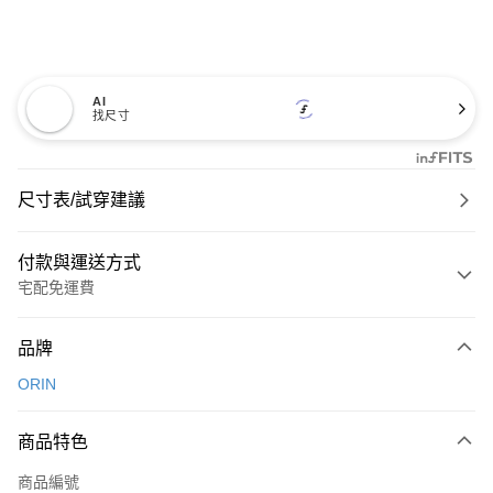
AI
找尺寸
尺寸表/試穿建議
付款與運送方式
宅配免運費
付款方式
品牌
信用卡一次付款
ORIN
信用卡分期付款
3 期 0 利率 每期
NT$826
21家銀行
商品特色
6 期 0 利率 每期
NT$413
21家銀行
合作金庫商業銀行
第一商業銀行
商品編號