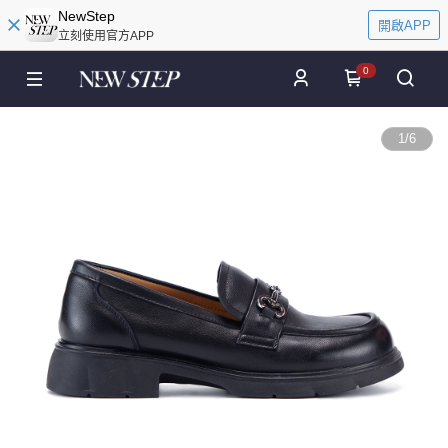
NewStep
開啟APP
立刻使用官方APP
0
1
/
6