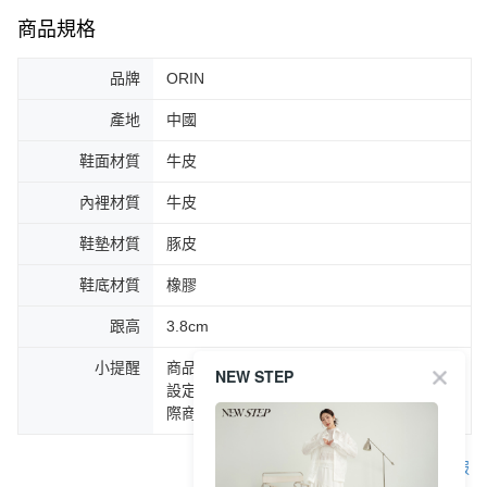
商品規格
品牌
ORIN
產地
中國
鞋面材質
牛皮
內裡材質
牛皮
鞋墊材質
豚皮
鞋底材質
橡膠
跟高
3.8cm
小提醒
商品圖片顏色會因拍攝燈光環境或個人螢幕
NEW STEP
設定不同，而造成部份色差現象，顏色以實
際商品為主。
客服