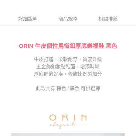
１．於結帳方式選擇「AFTEE先享後付」後，將跳轉至「AFTEE先享後付」
2.透過簡訊連結打開帳單後，可選擇「超商條碼／台灣大直營門市／銀行轉
付款後7-11取貨
結帳頁面，進行簡訊認證並確認金額後，即可完成結帳。
帳／街口支付／iPASS MONEY」等通路繳費。
２．訂單成立數日內，您將收到繳費通知簡訊。
每筆NT$80，滿NT$2,000(含以上)免運費
３．收到繳費通知簡訊後14天內，點擊此簡訊中的連結，可透過四大超商／
詳細說明
商品規格
相關推薦
【注意事項】
ATM／網路銀行／等多元方式進行付款，方視為交易完成。
宅配
1.本服務係由「台灣大哥大股份有限公司」（以下簡稱本公司）所提供，讓
※ 請注意：結帳手續完成當下不需立刻繳費，但若您需要取消訂單，請聯絡
用戶於交易時，得透過本服務購買商品或服務，並由商店將買賣／分期付款
免運費
購買商品的店家。未經商家同意取消之訂單仍視為有效，需透過AFTEE先享
買賣價金債權讓與本公司後，依約使用本公司帳單繳交帳款。
後付繳納相關費用。
2.基於同意付款使用「大哥付你分期」之契約關係目的，商店將以您的個人
ORIN 牛皮個性馬銜釦厚底樂福鞋 黑色
離島宅配
※ 交易是否成功請以「AFTEE先享後付 」之結帳頁面顯示為準，若有關於
資料（包含姓名、電話或地址）提供予台灣大哥大進項蒐集、處理及利用，
是否繳費成功／繳費後需取消欲退款等相關疑問，請聯繫「AFTEE先享後付
每筆NT$280
由本公司與您本人進行分期帳單所需資料之確認、核對及更正。
客戶支援中心」
https://netprotections.freshdesk.com/support/home
牛皮打造，柔軟耐穿，質感升級
3.完整用戶服務條款，請詳閱以下連結：
https://oppay.tw/userRule
海外宅配
查看運費
五金飾釦妝點鞋面，增添時髦
【注意事項】
１．透過由恩沛科技股份有限公司提供之「AFTEE先享後付」服務完成之交
厚底舒適好走，修飾比例超加分
易，需依本服務之必要範圍內提供個人資料，並將交易相關給付款項請求債
權轉讓予恩沛科技股份有限公司。
此款共有 棕色 / 黑色 可供選擇
２．關於個人資料處理事宜，請瀏覽以下網址：
https://aftee.tw/terms/#terms3
３．未成年的使用者請事先徵得法定代理人或監護人之同意方可使用
「AFTEE先享後付」，若未經同意申辦者引起之損失，本公司不負相關責
任。
４．使用「AFTEE先享後付」時，將依據個別帳號之用戶狀況，依本公司即
時審查核予不同之上限額度；若仍有額度不足之情形，本公司將視審查結果
請求用戶進行身份認證。
５．嚴禁一人註冊多個帳號或使用他人資訊註冊。若發現惡意使用之情形，