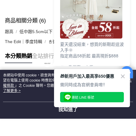
商品相關分類 (6)
查看全部
跟高
低中跟5.5cm以下
The Edit｜季度特輯
📓微甜加氛樂福鞋Loafers
夏天還沒結束，想買的新鞋趁這波
入手🌞
指定商品58折起 最高現折$888
本分類熱銷
全站排行
🎉 8月優惠一次看
①LINE購物最高10%回饋
🎁新用戶加入最高享650優惠
本網站中使用 cookie，欲查詢有關本網站使用 cookie 方式之詳情，及若您不希
②每周限定品現折200
熱門標籤
望在電腦上使用 cookie 時應如何變更電腦的 cookie 設定，請參閱本網站「
隱私
③指定商品58折起 最高現折$888
需同時成為官網會員唷!!
權條款
」之 Cookie 聲明。您繼續使用本網站即表示您同意本公司得按本網站使
用條款之 Cookie 聲明使用 cookie。
了解更多 >
上班鞋、休閒鞋、涼鞋一次逛齊
連結 LINE 帳號
好搭、出遊好走、聚會也漂亮
我知道了