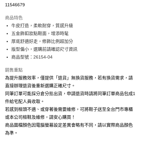
華南商業銀行
彰化商業銀行
合作金庫商業銀行
第一商業銀行
11546679
LINE Pay
上海商業儲蓄銀行
台北富邦商業銀行
華南商業銀行
彰化商業銀行
國泰世華商業銀行
兆豐國際商業銀行
Apple Pay
上海商業儲蓄銀行
台北富邦商業銀行
商品特色
臺灣中小企業銀行
台中商業銀行
國泰世華商業銀行
兆豐國際商業銀行
牛皮打造，柔軟耐穿，質感升級
匯豐（台灣）商業銀行
華泰商業銀行
街口支付
臺灣中小企業銀行
台中商業銀行
五金飾釦妝點鞋面，增添時髦
聯邦商業銀行
遠東國際商業銀行
匯豐（台灣）商業銀行
華泰商業銀行
悠遊付
元大商業銀行
永豐商業銀行
厚底舒適好走，修飾比例超加分
聯邦商業銀行
遠東國際商業銀行
玉山商業銀行
星展（台灣）商業銀行
版型偏小，選購前請確認尺寸資訊
元大商業銀行
永豐商業銀行
Google Pay
台新國際商業銀行
中國信託商業銀行
玉山商業銀行
星展（台灣）商業銀行
商品型號：26154-04
台灣樂天信用卡公司
台新國際商業銀行
中國信託商業銀行
大哥付你分期
台灣樂天信用卡公司
銷售重點
相關說明
為提升服務效率，僅提供「退貨」無換貨服務，若有換貨需求，請
【大哥付你分期使用說明】
AFTEE先享後付
1.本服務由台灣大哥大提供，台灣大哥大用戶可立即使用無須另外申請。
直接辦理退貨後重新選購正確尺寸。
2.付款方式選擇「大哥付你分期」，訂單成立後會自動跳轉到大哥付的交易
相關說明
同筆訂單可能採分倉分批出貨，申請退貨時請將同筆訂單商品包成1
流程，驗證手機門號後，選擇欲分期的期數、繳款截止日，確認付款後即完
【關於「AFTEE先享後付」】
成交易。
件給宅配人員收取。
ATM付款
AFTEE先享後付是「在收到商品之後才付款」的支付方式。 讓您購物簡單
3.實際核准額度、可分期數及費用金額請依後續交易確認頁面所載為準。
若感到楦頭不適、或穿著後需要維修，可將鞋子送至全台門市專櫃
便利好安心！
4.訂單成立30分鐘內，如未前往確認交易或遇審核未通過，訂單將自動取
１．簡單：不需註冊會員、不需綁卡、不需儲值。
或本公司楦鞋及維修，請安心購買！
運送方式
消。如遇「轉專審核」未通過狀況，表示未達大哥付你分期系統評分，恕無
２．便利：只要手機號碼，簡訊認證，即可結帳。
法說明評估內容。
商品圖檔顏色因電腦螢幕設定差異會略有不同，請以實際商品顏色
３．安心：先確認商品／服務後，再付款。
付款後全家取貨
【繳款方式說明】
為準。
1.分期款項不併入電信帳單，「大哥付你分期」於每月結算日後寄送繳費提
每筆NT$80，滿NT$2,000(含以上)免運費
【「AFTEE先享後付」結帳流程】
醒簡訊。