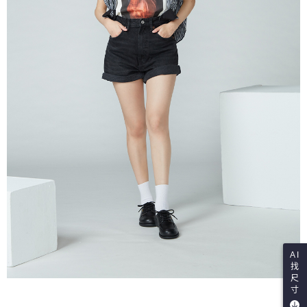
AI
找
尺
寸