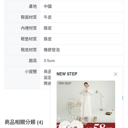
產地
中國
鞋面材質
牛皮
內裡材質
豚皮
鞋墊材質
豚皮
鞋底材質
橡膠發泡
跟高
3.5cm
小提醒
商品圖片顏色會因拍攝燈光環境或個人螢幕
NEW STEP
設定不同，而造成部份色差現象，顏色以實
際商品為主。
客服
商品相關分類 (4)
查看全部