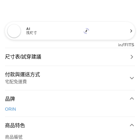
AI
找尺寸
尺寸表/試穿建議
付款與運送方式
宅配免運費
付款方式
品牌
信用卡一次付款
ORIN
信用卡分期付款
3 期 0 利率 每期
NT$826
21家銀行
商品特色
6 期 0 利率 每期
NT$413
21家銀行
合作金庫商業銀行
第一商業銀行
商品編號