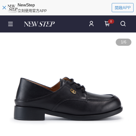
NewStep
開啟APP
立刻使用官方APP
0
1
/
6