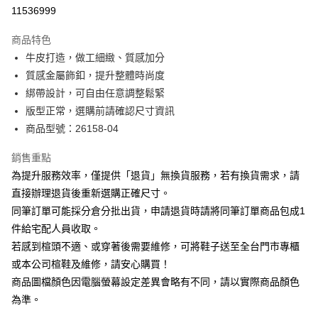
華南商業銀行
彰化商業銀行
合作金庫商業銀行
第一商業銀行
11536999
LINE Pay
上海商業儲蓄銀行
台北富邦商業銀行
華南商業銀行
彰化商業銀行
國泰世華商業銀行
兆豐國際商業銀行
Apple Pay
上海商業儲蓄銀行
台北富邦商業銀行
商品特色
臺灣中小企業銀行
台中商業銀行
國泰世華商業銀行
兆豐國際商業銀行
牛皮打造，做工細緻、質感加分
匯豐（台灣）商業銀行
華泰商業銀行
街口支付
臺灣中小企業銀行
台中商業銀行
質感金屬飾釦，提升整體時尚度
聯邦商業銀行
遠東國際商業銀行
匯豐（台灣）商業銀行
華泰商業銀行
悠遊付
元大商業銀行
永豐商業銀行
綁帶設計，可自由任意調整鬆緊
聯邦商業銀行
遠東國際商業銀行
玉山商業銀行
星展（台灣）商業銀行
版型正常，選購前請確認尺寸資訊
元大商業銀行
永豐商業銀行
Google Pay
台新國際商業銀行
中國信託商業銀行
玉山商業銀行
星展（台灣）商業銀行
商品型號：26158-04
台灣樂天信用卡公司
台新國際商業銀行
中國信託商業銀行
大哥付你分期
台灣樂天信用卡公司
銷售重點
相關說明
為提升服務效率，僅提供「退貨」無換貨服務，若有換貨需求，請
【大哥付你分期使用說明】
AFTEE先享後付
1.本服務由台灣大哥大提供，台灣大哥大用戶可立即使用無須另外申請。
直接辦理退貨後重新選購正確尺寸。
2.付款方式選擇「大哥付你分期」，訂單成立後會自動跳轉到大哥付的交易
相關說明
同筆訂單可能採分倉分批出貨，申請退貨時請將同筆訂單商品包成1
流程，驗證手機門號後，選擇欲分期的期數、繳款截止日，確認付款後即完
【關於「AFTEE先享後付」】
成交易。
件給宅配人員收取。
ATM付款
AFTEE先享後付是「在收到商品之後才付款」的支付方式。 讓您購物簡單
3.實際核准額度、可分期數及費用金額請依後續交易確認頁面所載為準。
若感到楦頭不適、或穿著後需要維修，可將鞋子送至全台門市專櫃
便利好安心！
4.訂單成立30分鐘內，如未前往確認交易或遇審核未通過，訂單將自動取
１．簡單：不需註冊會員、不需綁卡、不需儲值。
或本公司楦鞋及維修，請安心購買！
運送方式
消。如遇「轉專審核」未通過狀況，表示未達大哥付你分期系統評分，恕無
２．便利：只要手機號碼，簡訊認證，即可結帳。
法說明評估內容。
商品圖檔顏色因電腦螢幕設定差異會略有不同，請以實際商品顏色
３．安心：先確認商品／服務後，再付款。
付款後全家取貨
【繳款方式說明】
為準。
1.分期款項不併入電信帳單，「大哥付你分期」於每月結算日後寄送繳費提
每筆NT$80，滿NT$2,000(含以上)免運費
【「AFTEE先享後付」結帳流程】
醒簡訊。