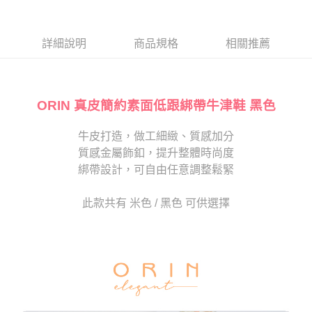
１．於結帳方式選擇「AFTEE先享後付」後，將跳轉至「AFTEE先享後付」
2.透過簡訊連結打開帳單後，可選擇「超商條碼／台灣大直營門市／銀行轉
付款後7-11取貨
結帳頁面，進行簡訊認證並確認金額後，即可完成結帳。
帳／街口支付／iPASS MONEY」等通路繳費。
２．訂單成立數日內，您將收到繳費通知簡訊。
每筆NT$80，滿NT$2,000(含以上)免運費
３．收到繳費通知簡訊後14天內，點擊此簡訊中的連結，可透過四大超商／
詳細說明
商品規格
相關推薦
【注意事項】
ATM／網路銀行／等多元方式進行付款，方視為交易完成。
宅配
1.本服務係由「台灣大哥大股份有限公司」（以下簡稱本公司）所提供，讓
※ 請注意：結帳手續完成當下不需立刻繳費，但若您需要取消訂單，請聯絡
用戶於交易時，得透過本服務購買商品或服務，並由商店將買賣／分期付款
免運費
購買商品的店家。未經商家同意取消之訂單仍視為有效，需透過AFTEE先享
買賣價金債權讓與本公司後，依約使用本公司帳單繳交帳款。
後付繳納相關費用。
2.基於同意付款使用「大哥付你分期」之契約關係目的，商店將以您的個人
ORIN 真皮簡約素面低跟綁帶牛津鞋 黑色
離島宅配
※ 交易是否成功請以「AFTEE先享後付 」之結帳頁面顯示為準，若有關於
資料（包含姓名、電話或地址）提供予台灣大哥大進項蒐集、處理及利用，
是否繳費成功／繳費後需取消欲退款等相關疑問，請聯繫「AFTEE先享後付
每筆NT$280
由本公司與您本人進行分期帳單所需資料之確認、核對及更正。
客戶支援中心」
https://netprotections.freshdesk.com/support/home
牛皮打造，做工細緻、質感加分
3.完整用戶服務條款，請詳閱以下連結：
https://oppay.tw/userRule
海外宅配
查看運費
質感金屬飾釦，提升整體時尚度
【注意事項】
１．透過由恩沛科技股份有限公司提供之「AFTEE先享後付」服務完成之交
綁帶設計，可自由任意調整鬆緊
易，需依本服務之必要範圍內提供個人資料，並將交易相關給付款項請求債
權轉讓予恩沛科技股份有限公司。
此款共有 米色 / 黑色 可供選擇
２．關於個人資料處理事宜，請瀏覽以下網址：
https://aftee.tw/terms/#terms3
３．未成年的使用者請事先徵得法定代理人或監護人之同意方可使用
「AFTEE先享後付」，若未經同意申辦者引起之損失，本公司不負相關責
任。
４．使用「AFTEE先享後付」時，將依據個別帳號之用戶狀況，依本公司即
時審查核予不同之上限額度；若仍有額度不足之情形，本公司將視審查結果
請求用戶進行身份認證。
５．嚴禁一人註冊多個帳號或使用他人資訊註冊。若發現惡意使用之情形，