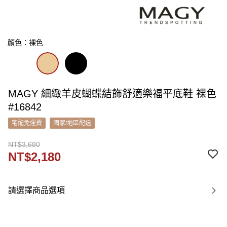
顏色：裸色
MAGY 細緻羊皮蝴蝶結飾舒適樂福平底鞋 裸色
#16842
宅配免運費
國家/地區配送
NT$3,680
NT$2,180
請選擇商品選項