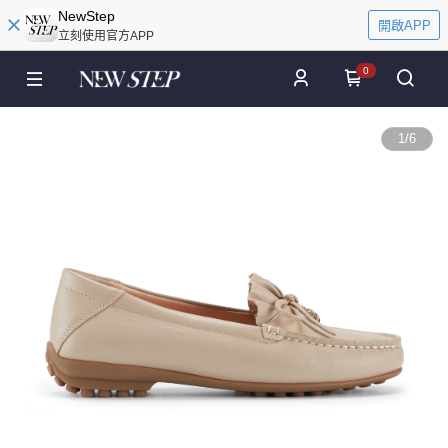
NewStep
開啟APP
立刻使用官方APP
0
1
/
6