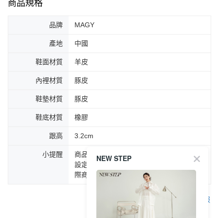
商品規格
品牌
MAGY
產地
中國
鞋面材質
羊皮
內裡材質
豚皮
鞋墊材質
豚皮
鞋底材質
橡膠
跟高
3.2cm
小提醒
商品圖片顏色會因拍攝燈光環境或個人螢幕
NEW STEP
設定不同，而造成部份色差現象，顏色以實
際商品為主。
客服