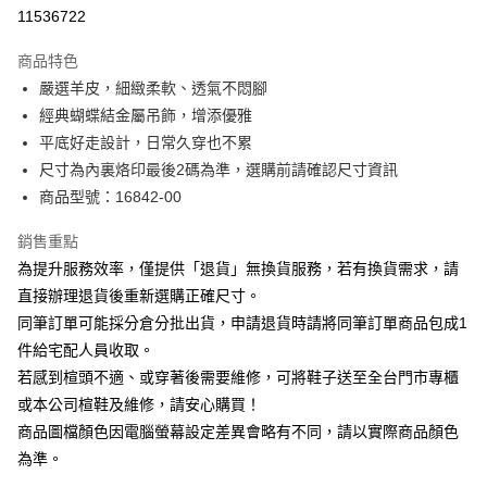
華南商業銀行
彰化商業銀行
合作金庫商業銀行
第一商業銀行
11536722
LINE Pay
上海商業儲蓄銀行
台北富邦商業銀行
華南商業銀行
彰化商業銀行
國泰世華商業銀行
兆豐國際商業銀行
Apple Pay
上海商業儲蓄銀行
台北富邦商業銀行
商品特色
臺灣中小企業銀行
台中商業銀行
國泰世華商業銀行
兆豐國際商業銀行
嚴選羊皮，細緻柔軟、透氣不悶腳
匯豐（台灣）商業銀行
華泰商業銀行
街口支付
臺灣中小企業銀行
台中商業銀行
經典蝴蝶結金屬吊飾，增添優雅
聯邦商業銀行
遠東國際商業銀行
匯豐（台灣）商業銀行
華泰商業銀行
悠遊付
元大商業銀行
永豐商業銀行
平底好走設計，日常久穿也不累
聯邦商業銀行
遠東國際商業銀行
玉山商業銀行
星展（台灣）商業銀行
尺寸為內裏烙印最後2碼為準，選購前請確認尺寸資訊
元大商業銀行
永豐商業銀行
Google Pay
台新國際商業銀行
中國信託商業銀行
玉山商業銀行
星展（台灣）商業銀行
商品型號：16842-00
台灣樂天信用卡公司
台新國際商業銀行
中國信託商業銀行
大哥付你分期
台灣樂天信用卡公司
銷售重點
相關說明
為提升服務效率，僅提供「退貨」無換貨服務，若有換貨需求，請
【大哥付你分期使用說明】
AFTEE先享後付
1.本服務由台灣大哥大提供，台灣大哥大用戶可立即使用無須另外申請。
直接辦理退貨後重新選購正確尺寸。
2.付款方式選擇「大哥付你分期」，訂單成立後會自動跳轉到大哥付的交易
相關說明
同筆訂單可能採分倉分批出貨，申請退貨時請將同筆訂單商品包成1
流程，驗證手機門號後，選擇欲分期的期數、繳款截止日，確認付款後即完
【關於「AFTEE先享後付」】
成交易。
件給宅配人員收取。
ATM付款
AFTEE先享後付是「在收到商品之後才付款」的支付方式。 讓您購物簡單
3.實際核准額度、可分期數及費用金額請依後續交易確認頁面所載為準。
若感到楦頭不適、或穿著後需要維修，可將鞋子送至全台門市專櫃
便利好安心！
4.訂單成立30分鐘內，如未前往確認交易或遇審核未通過，訂單將自動取
１．簡單：不需註冊會員、不需綁卡、不需儲值。
或本公司楦鞋及維修，請安心購買！
運送方式
消。如遇「轉專審核」未通過狀況，表示未達大哥付你分期系統評分，恕無
２．便利：只要手機號碼，簡訊認證，即可結帳。
法說明評估內容。
商品圖檔顏色因電腦螢幕設定差異會略有不同，請以實際商品顏色
３．安心：先確認商品／服務後，再付款。
付款後全家取貨
【繳款方式說明】
為準。
1.分期款項不併入電信帳單，「大哥付你分期」於每月結算日後寄送繳費提
每筆NT$80，滿NT$2,000(含以上)免運費
【「AFTEE先享後付」結帳流程】
醒簡訊。