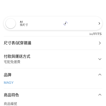
AI
找尺寸
尺寸表/試穿建議
付款與運送方式
宅配免運費
付款方式
品牌
信用卡一次付款
MAGY
信用卡分期付款
3 期 0 利率 每期
NT$726
21家銀行
商品特色
6 期 0 利率 每期
NT$363
21家銀行
合作金庫商業銀行
第一商業銀行
商品編號