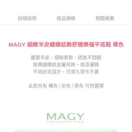
１．於結帳方式選擇「AFTEE先享後付」後，將跳轉至「AFTEE先享後付」
2.透過簡訊連結打開帳單後，可選擇「超商條碼／台灣大直營門市／銀行轉
付款後7-11取貨
結帳頁面，進行簡訊認證並確認金額後，即可完成結帳。
帳／街口支付／iPASS MONEY」等通路繳費。
２．訂單成立數日內，您將收到繳費通知簡訊。
每筆NT$80，滿NT$2,000(含以上)免運費
３．收到繳費通知簡訊後14天內，點擊此簡訊中的連結，可透過四大超商／
詳細說明
商品規格
相關推薦
【注意事項】
ATM／網路銀行／等多元方式進行付款，方視為交易完成。
宅配
1.本服務係由「台灣大哥大股份有限公司」（以下簡稱本公司）所提供，讓
※ 請注意：結帳手續完成當下不需立刻繳費，但若您需要取消訂單，請聯絡
用戶於交易時，得透過本服務購買商品或服務，並由商店將買賣／分期付款
免運費
購買商品的店家。未經商家同意取消之訂單仍視為有效，需透過AFTEE先享
買賣價金債權讓與本公司後，依約使用本公司帳單繳交帳款。
後付繳納相關費用。
2.基於同意付款使用「大哥付你分期」之契約關係目的，商店將以您的個人
MAGY 細緻羊皮蝴蝶結飾舒適樂福平底鞋 裸色
離島宅配
※ 交易是否成功請以「AFTEE先享後付 」之結帳頁面顯示為準，若有關於
資料（包含姓名、電話或地址）提供予台灣大哥大進項蒐集、處理及利用，
是否繳費成功／繳費後需取消欲退款等相關疑問，請聯繫「AFTEE先享後付
每筆NT$280
由本公司與您本人進行分期帳單所需資料之確認、核對及更正。
客戶支援中心」
https://netprotections.freshdesk.com/support/home
嚴選羊皮，細緻柔軟、透氣不悶腳
3.完整用戶服務條款，請詳閱以下連結：
https://oppay.tw/userRule
海外宅配
查看運費
經典蝴蝶結金屬吊飾，增添優雅
【注意事項】
１．透過由恩沛科技股份有限公司提供之「AFTEE先享後付」服務完成之交
平底好走設計，日常久穿也不累
易，需依本服務之必要範圍內提供個人資料，並將交易相關給付款項請求債
權轉讓予恩沛科技股份有限公司。
此款共有 裸色 / 米色 / 黑色 可供選擇
２．關於個人資料處理事宜，請瀏覽以下網址：
https://aftee.tw/terms/#terms3
３．未成年的使用者請事先徵得法定代理人或監護人之同意方可使用
「AFTEE先享後付」，若未經同意申辦者引起之損失，本公司不負相關責
任。
４．使用「AFTEE先享後付」時，將依據個別帳號之用戶狀況，依本公司即
時審查核予不同之上限額度；若仍有額度不足之情形，本公司將視審查結果
請求用戶進行身份認證。
５．嚴禁一人註冊多個帳號或使用他人資訊註冊。若發現惡意使用之情形，