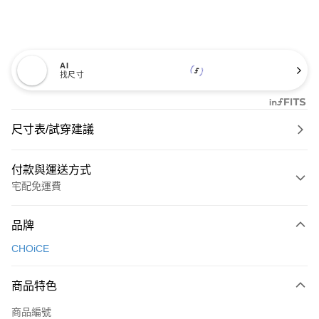
AI
找尺寸
尺寸表/試穿建議
付款與運送方式
宅配免運費
付款方式
品牌
信用卡一次付款
CHOiCE
信用卡分期付款
3 期 0 利率 每期
NT$826
21家銀行
商品特色
6 期 0 利率 每期
NT$413
21家銀行
合作金庫商業銀行
第一商業銀行
商品編號