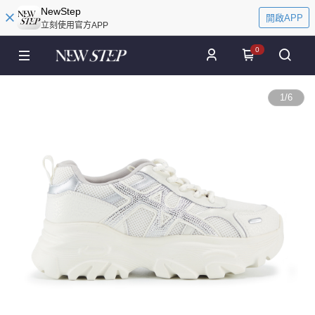
NewStep
開啟APP
立刻使用官方APP
0
1
/
6