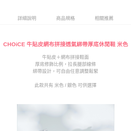
１．於結帳方式選擇「AFTEE先享後付」後，將跳轉至「AFTEE先享後付」
2.透過簡訊連結打開帳單後，可選擇「超商條碼／台灣大直營門市／銀行轉
付款後7-11取貨
結帳頁面，進行簡訊認證並確認金額後，即可完成結帳。
帳／街口支付／iPASS MONEY」等通路繳費。
２．訂單成立數日內，您將收到繳費通知簡訊。
每筆NT$80，滿NT$2,000(含以上)免運費
３．收到繳費通知簡訊後14天內，點擊此簡訊中的連結，可透過四大超商／
詳細說明
商品規格
相關推薦
【注意事項】
ATM／網路銀行／等多元方式進行付款，方視為交易完成。
宅配
1.本服務係由「台灣大哥大股份有限公司」（以下簡稱本公司）所提供，讓
※ 請注意：結帳手續完成當下不需立刻繳費，但若您需要取消訂單，請聯絡
用戶於交易時，得透過本服務購買商品或服務，並由商店將買賣／分期付款
免運費
購買商品的店家。未經商家同意取消之訂單仍視為有效，需透過AFTEE先享
買賣價金債權讓與本公司後，依約使用本公司帳單繳交帳款。
後付繳納相關費用。
2.基於同意付款使用「大哥付你分期」之契約關係目的，商店將以您的個人
CHOiCE 牛貼皮網布拼接透氣綁帶厚底休閒鞋 米色
離島宅配
※ 交易是否成功請以「AFTEE先享後付 」之結帳頁面顯示為準，若有關於
資料（包含姓名、電話或地址）提供予台灣大哥大進項蒐集、處理及利用，
是否繳費成功／繳費後需取消欲退款等相關疑問，請聯繫「AFTEE先享後付
每筆NT$280
由本公司與您本人進行分期帳單所需資料之確認、核對及更正。
客戶支援中心」
https://netprotections.freshdesk.com/support/home
牛貼皮＋網布拼接鞋面
3.完整用戶服務條款，請詳閱以下連結：
https://oppay.tw/userRule
海外宅配
查看運費
厚底修飾比例，拉長腿部線條
【注意事項】
１．透過由恩沛科技股份有限公司提供之「AFTEE先享後付」服務完成之交
綁帶設計，可自由任意調整鬆緊
易，需依本服務之必要範圍內提供個人資料，並將交易相關給付款項請求債
權轉讓予恩沛科技股份有限公司。
此款共有 米色 / 銀色 可供選擇
２．關於個人資料處理事宜，請瀏覽以下網址：
https://aftee.tw/terms/#terms3
３．未成年的使用者請事先徵得法定代理人或監護人之同意方可使用
「AFTEE先享後付」，若未經同意申辦者引起之損失，本公司不負相關責
任。
４．使用「AFTEE先享後付」時，將依據個別帳號之用戶狀況，依本公司即
時審查核予不同之上限額度；若仍有額度不足之情形，本公司將視審查結果
請求用戶進行身份認證。
５．嚴禁一人註冊多個帳號或使用他人資訊註冊。若發現惡意使用之情形，