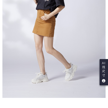
AI
找
尺
寸