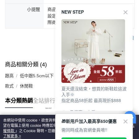
小提醒
商品圖片顏色會因拍攝燈光環境或個人螢幕
NEW STEP
設定不同，而造成部份色差現象，顏色以實
際商品為主。
客服
商品相關分類 (4)
查看全部
跟高
低中跟5.5cm以下
款式
休閒鞋
夏天還沒結束，想買的新鞋趁這波
入手🌞
指定商品58折起 最高現折$888
本分類熱銷
全站排行
🎉 8月優惠一次看
①LINE購物最高10%回饋
🎁新用戶加入最高享650優惠
本網站中使用 cookie，欲查詢有關本網站使用 cookie 方式之詳情，及若您不希
②每周限定品現折200
熱門標籤
望在電腦上使用 cookie 時應如何變更電腦的 cookie 設定，請參閱本網站「
隱私
③指定商品58折起 最高現折$888
需同時成為官網會員唷!!
權條款
」之 Cookie 聲明。您繼續使用本網站即表示您同意本公司得按本網站使
用條款之 Cookie 聲明使用 cookie。
了解更多 >