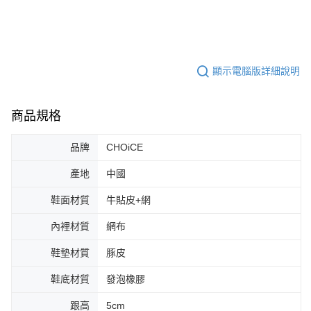
顯示電腦版詳細說明
商品規格
品牌
CHOiCE
產地
中國
鞋面材質
牛貼皮+網
內裡材質
網布
鞋墊材質
豚皮
鞋底材質
發泡橡膠
跟高
5cm