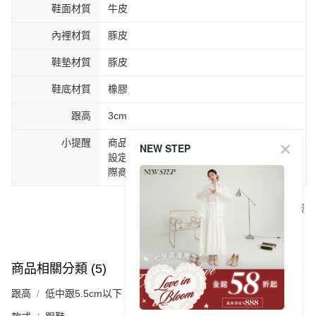
鞋面材質
牛皮
內裡材質
豚皮
鞋墊材質
豚皮
鞋底材質
橡膠
跟高
3cm
小提醒
商品圖片顏色會因拍攝燈光環境或個人螢幕
NEW STEP
設定不同，而造成部份色差現象，顏色以實
際商品為主。
客服
商品相關分類 (5)
查看全部
跟高
低中跟5.5cm以下