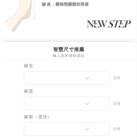
１．透過由恩沛科技股份有限公司提供之「AFTEE先享後付」服務完成之交
易，需依本服務之必要範圍內提供個人資料，並將交易相關給付款項請求債
權轉讓予恩沛科技股份有限公司。
２．關於個人資料處理事宜，請瀏覽以下網址：
https://aftee.tw/terms/#terms3
３．未成年的使用者請事先徵得法定代理人或監護人之同意方可使用
「AFTEE先享後付」，若未經同意申辦者引起之損失，本公司不負相關責
任。
４．使用「AFTEE先享後付」時，將依據個別帳號之用戶狀況，依本公司即
時審查核予不同之上限額度；若仍有額度不足之情形，本公司將視審查結果
請求用戶進行身份認證。
５．嚴禁一人註冊多個帳號或使用他人資訊註冊。若發現惡意使用之情形，
恩沛科技股份有限公司將有權停止該用戶之使用額度並採取法律行動。