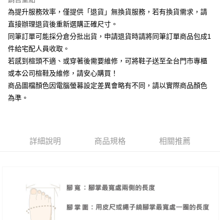
相關說明
為提升服務效率，僅提供「退貨」無換貨服務，若有換貨需求，請
【大哥付你分期使用說明】
AFTEE先享後付
1.本服務由台灣大哥大提供，台灣大哥大用戶可立即使用無須另外申請。
直接辦理退貨後重新選購正確尺寸。
2.付款方式選擇「大哥付你分期」，訂單成立後會自動跳轉到大哥付的交易
相關說明
同筆訂單可能採分倉分批出貨，申請退貨時請將同筆訂單商品包成1
流程，驗證手機門號後，選擇欲分期的期數、繳款截止日，確認付款後即完
【關於「AFTEE先享後付」】
成交易。
件給宅配人員收取。
ATM付款
AFTEE先享後付是「在收到商品之後才付款」的支付方式。 讓您購物簡單
3.實際核准額度、可分期數及費用金額請依後續交易確認頁面所載為準。
若感到楦頭不適、或穿著後需要維修，可將鞋子送至全台門市專櫃
便利好安心！
4.訂單成立30分鐘內，如未前往確認交易或遇審核未通過，訂單將自動取
１．簡單：不需註冊會員、不需綁卡、不需儲值。
或本公司楦鞋及維修，請安心購買！
運送方式
消。如遇「轉專審核」未通過狀況，表示未達大哥付你分期系統評分，恕無
２．便利：只要手機號碼，簡訊認證，即可結帳。
法說明評估內容。
商品圖檔顏色因電腦螢幕設定差異會略有不同，請以實際商品顏色
３．安心：先確認商品／服務後，再付款。
付款後全家取貨
【繳款方式說明】
為準。
1.分期款項不併入電信帳單，「大哥付你分期」於每月結算日後寄送繳費提
每筆NT$80，滿NT$2,000(含以上)免運費
【「AFTEE先享後付」結帳流程】
醒簡訊。
１．於結帳方式選擇「AFTEE先享後付」後，將跳轉至「AFTEE先享後付」
2.透過簡訊連結打開帳單後，可選擇「超商條碼／台灣大直營門市／銀行轉
付款後7-11取貨
結帳頁面，進行簡訊認證並確認金額後，即可完成結帳。
帳／街口支付／iPASS MONEY」等通路繳費。
２．訂單成立數日內，您將收到繳費通知簡訊。
每筆NT$80，滿NT$2,000(含以上)免運費
３．收到繳費通知簡訊後14天內，點擊此簡訊中的連結，可透過四大超商／
詳細說明
商品規格
相關推薦
【注意事項】
ATM／網路銀行／等多元方式進行付款，方視為交易完成。
宅配
1.本服務係由「台灣大哥大股份有限公司」（以下簡稱本公司）所提供，讓
※ 請注意：結帳手續完成當下不需立刻繳費，但若您需要取消訂單，請聯絡
用戶於交易時，得透過本服務購買商品或服務，並由商店將買賣／分期付款
免運費
購買商品的店家。未經商家同意取消之訂單仍視為有效，需透過AFTEE先享
買賣價金債權讓與本公司後，依約使用本公司帳單繳交帳款。
後付繳納相關費用。
2.基於同意付款使用「大哥付你分期」之契約關係目的，商店將以您的個人
離島宅配
※ 交易是否成功請以「AFTEE先享後付 」之結帳頁面顯示為準，若有關於
資料（包含姓名、電話或地址）提供予台灣大哥大進項蒐集、處理及利用，
是否繳費成功／繳費後需取消欲退款等相關疑問，請聯繫「AFTEE先享後付
每筆NT$280
由本公司與您本人進行分期帳單所需資料之確認、核對及更正。
客戶支援中心」
https://netprotections.freshdesk.com/support/home
3.完整用戶服務條款，請詳閱以下連結：
https://oppay.tw/userRule
海外宅配
查看運費
【注意事項】