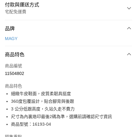
付款與運送方式
宅配免運費
付款方式
品牌
信用卡一次付款
MAGY
信用卡分期付款
3 期 0 利率 每期
NT$660
21家銀行
商品特色
6 期 0 利率 每期
NT$330
21家銀行
合作金庫商業銀行
第一商業銀行
商品編號
華南商業銀行
彰化商業銀行
合作金庫商業銀行
第一商業銀行
11504802
LINE Pay
上海商業儲蓄銀行
台北富邦商業銀行
華南商業銀行
彰化商業銀行
國泰世華商業銀行
兆豐國際商業銀行
Apple Pay
上海商業儲蓄銀行
台北富邦商業銀行
商品特色
臺灣中小企業銀行
台中商業銀行
國泰世華商業銀行
兆豐國際商業銀行
細緻牛皮鞋面，皮質柔韌具挺度
匯豐（台灣）商業銀行
華泰商業銀行
街口支付
臺灣中小企業銀行
台中商業銀行
360度包覆設計，貼合腳背與後跟
聯邦商業銀行
遠東國際商業銀行
匯豐（台灣）商業銀行
華泰商業銀行
悠遊付
元大商業銀行
永豐商業銀行
3 公分低跟高度，久站久走不費力
聯邦商業銀行
遠東國際商業銀行
玉山商業銀行
星展（台灣）商業銀行
尺寸為內裏烙印最後2碼為準，選購前請確認尺寸資訊
元大商業銀行
永豐商業銀行
Google Pay
台新國際商業銀行
中國信託商業銀行
玉山商業銀行
星展（台灣）商業銀行
商品型號：16193-04
台灣樂天信用卡公司
台新國際商業銀行
中國信託商業銀行
大哥付你分期
台灣樂天信用卡公司
銷售重點