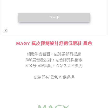
MAGY 真皮極簡設計舒適低跟鞋 黑色
細緻牛皮鞋面，皮質柔韌具挺度
360度包覆設計，貼合腳背與後跟
3 公分低跟高度，久站久走不費力
此款僅有 黑色 可供選擇