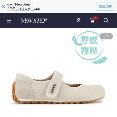
NewStep
開啟APP
立刻使用官方APP
0
1
/
6