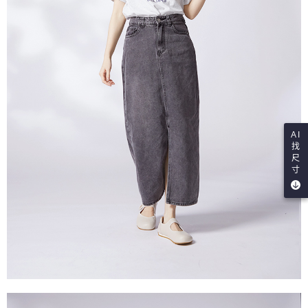
AI
找
尺
寸