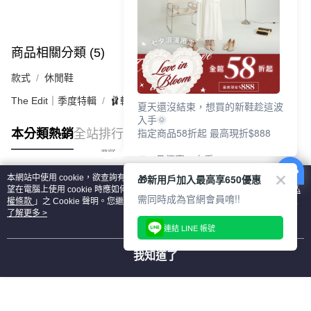
商品相關分類 (5)
查看全部
款式
休閒鞋
The Edit｜季度特輯
🩰輕盈機能芭蕾運動鞋
夏天還沒結束，想買的新鞋趁這波
入手🌞
指定商品58折起 最高現折$888
本分類熱銷
全站排行
🎉 8月優惠一次看
①LINE購物最高10%回饋
🎁新用戶加入最高享650優惠
本網站中使用 cookie，欲查詢有關本網站使用 cookie 方式之詳情，及若您不希
②每周限定品現折200
熱門標籤
望在電腦上使用 cookie 時應如何變更電腦的 cookie 設定，請參閱本網站「
隱私
③指定商品58折起 最高現折$888
需同時成為官網會員唷!!
權條款
」之 Cookie 聲明。您繼續使用本網站即表示您同意本公司得按本網站使
用條款之 Cookie 聲明使用 cookie。
了解更多 >
上班鞋、休閒鞋、涼鞋一次逛齊
連結 LINE 帳號
好搭、出遊好走、聚會也漂亮
我知道了