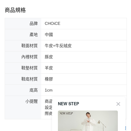
商品規格
品牌
CHOiCE
產地
中國
鞋面材質
牛皮+牛反絨皮
內裡材質
豚皮
鞋墊材質
羊皮
鞋底材質
橡膠
底高
1cm
小提醒
商品圖片顏色會因拍攝燈光環境或個人螢幕
NEW STEP
設定不同，而造成部份色差現象，顏色以實
際商品為主。
客服