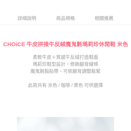
１．於結帳方式選擇「AFTEE先享後付」後，將跳轉至「AFTEE先享後付」
2.透過簡訊連結打開帳單後，可選擇「超商條碼／台灣大直營門市／銀行轉
付款後7-11取貨
結帳頁面，進行簡訊認證並確認金額後，即可完成結帳。
帳／街口支付／iPASS MONEY」等通路繳費。
２．訂單成立數日內，您將收到繳費通知簡訊。
每筆NT$80，滿NT$2,000(含以上)免運費
３．收到繳費通知簡訊後14天內，點擊此簡訊中的連結，可透過四大超商／
詳細說明
商品規格
相關推薦
【注意事項】
ATM／網路銀行／等多元方式進行付款，方視為交易完成。
宅配
1.本服務係由「台灣大哥大股份有限公司」（以下簡稱本公司）所提供，讓
※ 請注意：結帳手續完成當下不需立刻繳費，但若您需要取消訂單，請聯絡
用戶於交易時，得透過本服務購買商品或服務，並由商店將買賣／分期付款
免運費
購買商品的店家。未經商家同意取消之訂單仍視為有效，需透過AFTEE先享
買賣價金債權讓與本公司後，依約使用本公司帳單繳交帳款。
後付繳納相關費用。
2.基於同意付款使用「大哥付你分期」之契約關係目的，商店將以您的個人
CHOiCE 牛皮拼接牛反絨魔鬼氈瑪莉珍休閒鞋 米色
離島宅配
※ 交易是否成功請以「AFTEE先享後付 」之結帳頁面顯示為準，若有關於
資料（包含姓名、電話或地址）提供予台灣大哥大進項蒐集、處理及利用，
是否繳費成功／繳費後需取消欲退款等相關疑問，請聯繫「AFTEE先享後付
每筆NT$280
由本公司與您本人進行分期帳單所需資料之確認、核對及更正。
客戶支援中心」
https://netprotections.freshdesk.com/support/home
柔軟牛皮＋質感牛反絨打造鞋面
3.完整用戶服務條款，請詳閱以下連結：
https://oppay.tw/userRule
海外宅配
查看運費
瑪莉珍鞋型設計，修飾腳背線條
【注意事項】
１．透過由恩沛科技股份有限公司提供之「AFTEE先享後付」服務完成之交
魔鬼氈黏貼帶，可依腳背調整鬆緊
易，需依本服務之必要範圍內提供個人資料，並將交易相關給付款項請求債
權轉讓予恩沛科技股份有限公司。
此款共有 米色 / 咖啡 / 黑色 可供選擇
２．關於個人資料處理事宜，請瀏覽以下網址：
https://aftee.tw/terms/#terms3
３．未成年的使用者請事先徵得法定代理人或監護人之同意方可使用
「AFTEE先享後付」，若未經同意申辦者引起之損失，本公司不負相關責
任。
４．使用「AFTEE先享後付」時，將依據個別帳號之用戶狀況，依本公司即
時審查核予不同之上限額度；若仍有額度不足之情形，本公司將視審查結果
請求用戶進行身份認證。
５．嚴禁一人註冊多個帳號或使用他人資訊註冊。若發現惡意使用之情形，