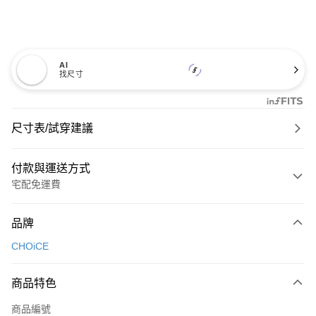
AI
找尺寸
尺寸表/試穿建議
付款與運送方式
宅配免運費
付款方式
品牌
信用卡一次付款
CHOiCE
信用卡分期付款
3 期 0 利率 每期
NT$726
21家銀行
商品特色
6 期 0 利率 每期
NT$363
21家銀行
合作金庫商業銀行
第一商業銀行
商品編號