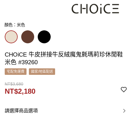
顏色：米色
CHOiCE 牛皮拼接牛反絨魔鬼氈瑪莉珍休閒鞋
米色 #39260
宅配免運費
國家/地區配送
NT$3,680
NT$2,180
請選擇商品選項