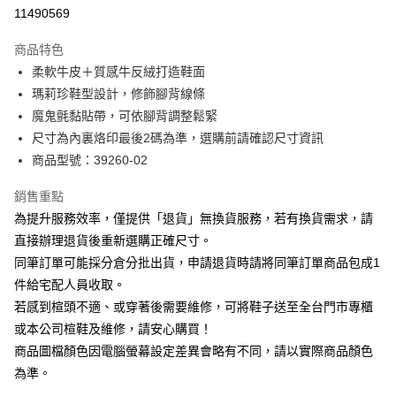
華南商業銀行
彰化商業銀行
合作金庫商業銀行
第一商業銀行
11490569
LINE Pay
上海商業儲蓄銀行
台北富邦商業銀行
華南商業銀行
彰化商業銀行
國泰世華商業銀行
兆豐國際商業銀行
Apple Pay
上海商業儲蓄銀行
台北富邦商業銀行
商品特色
臺灣中小企業銀行
台中商業銀行
國泰世華商業銀行
兆豐國際商業銀行
柔軟牛皮＋質感牛反絨打造鞋面
匯豐（台灣）商業銀行
華泰商業銀行
街口支付
臺灣中小企業銀行
台中商業銀行
瑪莉珍鞋型設計，修飾腳背線條
聯邦商業銀行
遠東國際商業銀行
匯豐（台灣）商業銀行
華泰商業銀行
悠遊付
元大商業銀行
永豐商業銀行
魔鬼氈黏貼帶，可依腳背調整鬆緊
聯邦商業銀行
遠東國際商業銀行
玉山商業銀行
星展（台灣）商業銀行
尺寸為內裏烙印最後2碼為準，選購前請確認尺寸資訊
元大商業銀行
永豐商業銀行
Google Pay
台新國際商業銀行
中國信託商業銀行
玉山商業銀行
星展（台灣）商業銀行
商品型號：39260-02
台灣樂天信用卡公司
台新國際商業銀行
中國信託商業銀行
大哥付你分期
台灣樂天信用卡公司
銷售重點
相關說明
為提升服務效率，僅提供「退貨」無換貨服務，若有換貨需求，請
【大哥付你分期使用說明】
AFTEE先享後付
1.本服務由台灣大哥大提供，台灣大哥大用戶可立即使用無須另外申請。
直接辦理退貨後重新選購正確尺寸。
2.付款方式選擇「大哥付你分期」，訂單成立後會自動跳轉到大哥付的交易
相關說明
同筆訂單可能採分倉分批出貨，申請退貨時請將同筆訂單商品包成1
流程，驗證手機門號後，選擇欲分期的期數、繳款截止日，確認付款後即完
【關於「AFTEE先享後付」】
成交易。
件給宅配人員收取。
ATM付款
AFTEE先享後付是「在收到商品之後才付款」的支付方式。 讓您購物簡單
3.實際核准額度、可分期數及費用金額請依後續交易確認頁面所載為準。
若感到楦頭不適、或穿著後需要維修，可將鞋子送至全台門市專櫃
便利好安心！
4.訂單成立30分鐘內，如未前往確認交易或遇審核未通過，訂單將自動取
１．簡單：不需註冊會員、不需綁卡、不需儲值。
或本公司楦鞋及維修，請安心購買！
運送方式
消。如遇「轉專審核」未通過狀況，表示未達大哥付你分期系統評分，恕無
２．便利：只要手機號碼，簡訊認證，即可結帳。
法說明評估內容。
商品圖檔顏色因電腦螢幕設定差異會略有不同，請以實際商品顏色
３．安心：先確認商品／服務後，再付款。
付款後全家取貨
【繳款方式說明】
為準。
1.分期款項不併入電信帳單，「大哥付你分期」於每月結算日後寄送繳費提
每筆NT$80，滿NT$2,000(含以上)免運費
【「AFTEE先享後付」結帳流程】
醒簡訊。