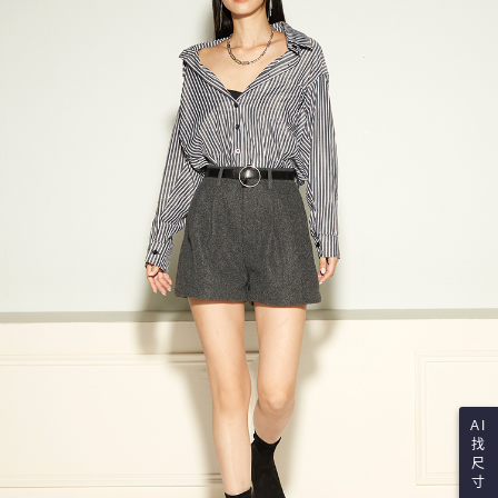
AI
找
尺
寸