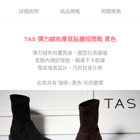
帳／街口支付／iPASS MONEY」等通路繳費。
２．訂單成立數日內，您將收到繳費通知簡訊。
每筆NT$280
３．收到繳費通知簡訊後14天內，點擊此簡訊中的連結，可透過四大超商／
詳細說明
商品規格
相關推薦
【注意事項】
ATM／網路銀行／等多元方式進行付款，方視為交易完成。
1.本服務係由「台灣大哥大股份有限公司」（以下簡稱本公司）所提供，讓
※ 請注意：結帳手續完成當下不需立刻繳費，但若您需要取消訂單，請聯絡
用戶於交易時，得透過本服務購買商品或服務，並由商店將買賣／分期付款
購買商品的店家。未經商家同意取消之訂單仍視為有效，需透過AFTEE先享
買賣價金債權讓與本公司後，依約使用本公司帳單繳交帳款。
後付繳納相關費用。
2.基於同意付款使用「大哥付你分期」之契約關係目的，商店將以您的個人
TAS 彈力絨布厚底貼腿短筒靴 黑色
※ 交易是否成功請以「AFTEE先享後付 」之結帳頁面顯示為準，若有關於
資料（包含姓名、電話或地址）提供予台灣大哥大進項蒐集、處理及利用，
是否繳費成功／繳費後需取消欲退款等相關疑問，請聯繫「AFTEE先享後付
由本公司與您本人進行分期帳單所需資料之確認、核對及更正。
客戶支援中心」
https://netprotections.freshdesk.com/support/home
彈力絨布包覆筒身，腿型拉長顯瘦
3.完整用戶服務條款，請詳閱以下連結：
https://oppay.tw/userRule
柔軟內裡好穿脫，親膚不卡肌膚
【注意事項】
１．透過由恩沛科技股份有限公司提供之「AFTEE先享後付」服務完成之交
厚底增高設計，巧妙拉長比例
易，需依本服務之必要範圍內提供個人資料，並將交易相關給付款項請求債
權轉讓予恩沛科技股份有限公司。
此款共有 咖啡 / 黑色 可供選擇
２．關於個人資料處理事宜，請瀏覽以下網址：
https://aftee.tw/terms/#terms3
３．未成年的使用者請事先徵得法定代理人或監護人之同意方可使用
「AFTEE先享後付」，若未經同意申辦者引起之損失，本公司不負相關責
任。
４．使用「AFTEE先享後付」時，將依據個別帳號之用戶狀況，依本公司即
時審查核予不同之上限額度；若仍有額度不足之情形，本公司將視審查結果
請求用戶進行身份認證。
５．嚴禁一人註冊多個帳號或使用他人資訊註冊。若發現惡意使用之情形，
恩沛科技股份有限公司將有權停止該用戶之使用額度並採取法律行動。