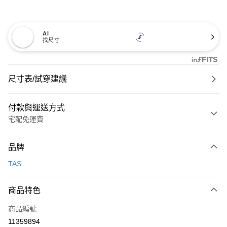
AI
找尺寸
尺寸表/試穿建議
付款與運送方式
宅配免運費
付款方式
品牌
信用卡一次付款
TAS
信用卡分期付款
3 期 0 利率 每期
NT$1,093
21家銀行
商品特色
6 期 0 利率 每期
NT$546
21家銀行
合作金庫商業銀行
第一商業銀行
商品編號
華南商業銀行
彰化商業銀行
合作金庫商業銀行
第一商業銀行
11359894
LINE Pay
上海商業儲蓄銀行
台北富邦商業銀行