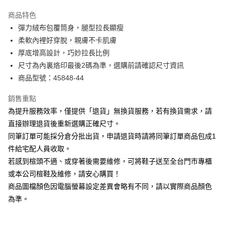
華南商業銀行
彰化商業銀行
國泰世華商業銀行
兆豐國際商業銀行
Apple Pay
上海商業儲蓄銀行
台北富邦商業銀行
商品特色
臺灣中小企業銀行
台中商業銀行
國泰世華商業銀行
兆豐國際商業銀行
彈力絨布包覆筒身，腿型拉長顯瘦
匯豐（台灣）商業銀行
華泰商業銀行
街口支付
臺灣中小企業銀行
台中商業銀行
柔軟內裡好穿脫，親膚不卡肌膚
聯邦商業銀行
遠東國際商業銀行
匯豐（台灣）商業銀行
華泰商業銀行
悠遊付
元大商業銀行
永豐商業銀行
厚底增高設計，巧妙拉長比例
聯邦商業銀行
遠東國際商業銀行
玉山商業銀行
星展（台灣）商業銀行
尺寸為內裏烙印最後2碼為準，選購前請確認尺寸資訊
元大商業銀行
永豐商業銀行
Google Pay
台新國際商業銀行
中國信託商業銀行
玉山商業銀行
星展（台灣）商業銀行
商品型號：45848-44
台灣樂天信用卡公司
台新國際商業銀行
中國信託商業銀行
大哥付你分期
台灣樂天信用卡公司
銷售重點
相關說明
為提升服務效率，僅提供「退貨」無換貨服務，若有換貨需求，請
【大哥付你分期使用說明】
AFTEE先享後付
1.本服務由台灣大哥大提供，台灣大哥大用戶可立即使用無須另外申請。
直接辦理退貨後重新選購正確尺寸。
2.付款方式選擇「大哥付你分期」，訂單成立後會自動跳轉到大哥付的交易
相關說明
同筆訂單可能採分倉分批出貨，申請退貨時請將同筆訂單商品包成1
流程，驗證手機門號後，選擇欲分期的期數、繳款截止日，確認付款後即完
【關於「AFTEE先享後付」】
成交易。
件給宅配人員收取。
ATM付款
AFTEE先享後付是「在收到商品之後才付款」的支付方式。 讓您購物簡單
3.實際核准額度、可分期數及費用金額請依後續交易確認頁面所載為準。
若感到楦頭不適、或穿著後需要維修，可將鞋子送至全台門市專櫃
便利好安心！
4.訂單成立30分鐘內，如未前往確認交易或遇審核未通過，訂單將自動取
１．簡單：不需註冊會員、不需綁卡、不需儲值。
或本公司楦鞋及維修，請安心購買！
運送方式
消。如遇「轉專審核」未通過狀況，表示未達大哥付你分期系統評分，恕無
２．便利：只要手機號碼，簡訊認證，即可結帳。
法說明評估內容。
商品圖檔顏色因電腦螢幕設定差異會略有不同，請以實際商品顏色
３．安心：先確認商品／服務後，再付款。
宅配
【繳款方式說明】
為準。
1.分期款項不併入電信帳單，「大哥付你分期」於每月結算日後寄送繳費提
免運費
【「AFTEE先享後付」結帳流程】
醒簡訊。
１．於結帳方式選擇「AFTEE先享後付」後，將跳轉至「AFTEE先享後付」
2.透過簡訊連結打開帳單後，可選擇「超商條碼／台灣大直營門市／銀行轉
離島宅配
結帳頁面，進行簡訊認證並確認金額後，即可完成結帳。