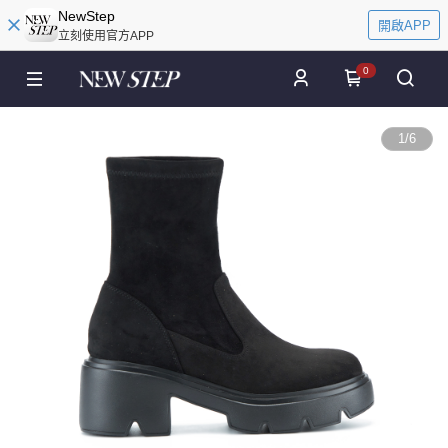
NewStep
開啟APP
立刻使用官方APP
0
1
/
6