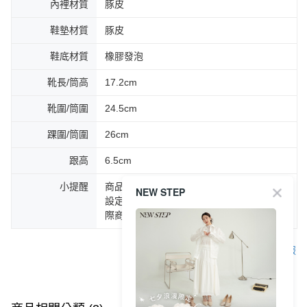
內裡材質
豚皮
鞋墊材質
豚皮
鞋底材質
橡膠發泡
靴長/筒高
17.2cm
靴圍/筒圍
24.5cm
踝圍/筒圍
26cm
跟高
6.5cm
小提醒
商品圖片顏色會因拍攝燈光環境或個人螢幕
NEW STEP
設定不同，而造成部份色差現象，顏色以實
際商品為主。
客服