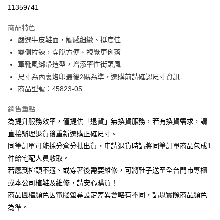
華南商業銀行
彰化商業銀行
合作金庫商業銀行
第一商業銀行
11359741
LINE Pay
上海商業儲蓄銀行
台北富邦商業銀行
華南商業銀行
彰化商業銀行
國泰世華商業銀行
兆豐國際商業銀行
Apple Pay
上海商業儲蓄銀行
台北富邦商業銀行
商品特色
臺灣中小企業銀行
台中商業銀行
國泰世華商業銀行
兆豐國際商業銀行
嚴選牛皮鞋面，觸感細緻、挺度佳
匯豐（台灣）商業銀行
華泰商業銀行
街口支付
臺灣中小企業銀行
台中商業銀行
雙側拉鍊，穿脫方便、視覺更俐落
聯邦商業銀行
遠東國際商業銀行
匯豐（台灣）商業銀行
華泰商業銀行
悠遊付
元大商業銀行
永豐商業銀行
軍靴風綁帶造型，增添率性街頭風
聯邦商業銀行
遠東國際商業銀行
玉山商業銀行
星展（台灣）商業銀行
尺寸為內裏烙印最後2碼為準，選購前請確認尺寸資訊
元大商業銀行
永豐商業銀行
Google Pay
台新國際商業銀行
中國信託商業銀行
玉山商業銀行
星展（台灣）商業銀行
商品型號：45823-05
台灣樂天信用卡公司
台新國際商業銀行
中國信託商業銀行
大哥付你分期
台灣樂天信用卡公司
銷售重點
相關說明
為提升服務效率，僅提供「退貨」無換貨服務，若有換貨需求，請
【大哥付你分期使用說明】
AFTEE先享後付
1.本服務由台灣大哥大提供，台灣大哥大用戶可立即使用無須另外申請。
直接辦理退貨後重新選購正確尺寸。
2.付款方式選擇「大哥付你分期」，訂單成立後會自動跳轉到大哥付的交易
相關說明
同筆訂單可能採分倉分批出貨，申請退貨時請將同筆訂單商品包成1
流程，驗證手機門號後，選擇欲分期的期數、繳款截止日，確認付款後即完
【關於「AFTEE先享後付」】
成交易。
件給宅配人員收取。
ATM付款
AFTEE先享後付是「在收到商品之後才付款」的支付方式。 讓您購物簡單
3.實際核准額度、可分期數及費用金額請依後續交易確認頁面所載為準。
若感到楦頭不適、或穿著後需要維修，可將鞋子送至全台門市專櫃
便利好安心！
4.訂單成立30分鐘內，如未前往確認交易或遇審核未通過，訂單將自動取
１．簡單：不需註冊會員、不需綁卡、不需儲值。
或本公司楦鞋及維修，請安心購買！
運送方式
消。如遇「轉專審核」未通過狀況，表示未達大哥付你分期系統評分，恕無
２．便利：只要手機號碼，簡訊認證，即可結帳。
法說明評估內容。
商品圖檔顏色因電腦螢幕設定差異會略有不同，請以實際商品顏色
３．安心：先確認商品／服務後，再付款。
付款後全家取貨
【繳款方式說明】
為準。
1.分期款項不併入電信帳單，「大哥付你分期」於每月結算日後寄送繳費提
每筆NT$80，滿NT$2,000(含以上)免運費
【「AFTEE先享後付」結帳流程】
醒簡訊。