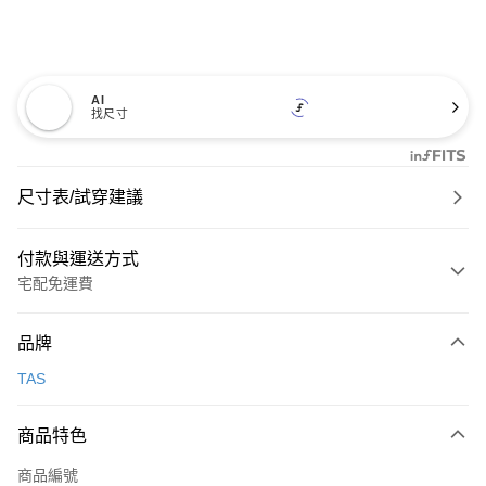
AI
找尺寸
尺寸表/試穿建議
付款與運送方式
宅配免運費
付款方式
品牌
信用卡一次付款
TAS
信用卡分期付款
3 期 0 利率 每期
NT$1,326
21家銀行
商品特色
6 期 0 利率 每期
NT$663
21家銀行
合作金庫商業銀行
第一商業銀行
商品編號