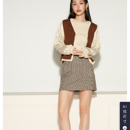
AI
找
尺
寸