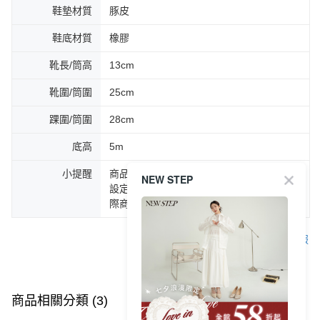
鞋墊材質
豚皮
鞋底材質
橡膠
靴長/筒高
13cm
靴圍/筒圍
25cm
踝圍/筒圍
28cm
底高
5m
小提醒
商品圖片顏色會因拍攝燈光環境或個人螢幕
NEW STEP
設定不同，而造成部份色差現象，顏色以實
際商品為主。
客服
商品相關分類 (3)
查看全部