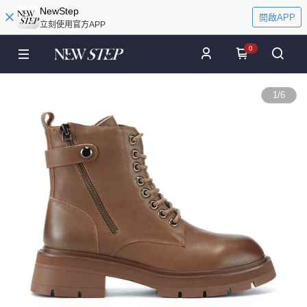
NewStep
開啟APP
立刻使用官方APP
0
1
/
6