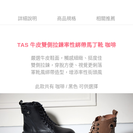
１．於結帳方式選擇「AFTEE先享後付」後，將跳轉至「AFTEE先享後付」
2.透過簡訊連結打開帳單後，可選擇「超商條碼／台灣大直營門市／銀行轉
付款後7-11取貨
結帳頁面，進行簡訊認證並確認金額後，即可完成結帳。
帳／街口支付／iPASS MONEY」等通路繳費。
２．訂單成立數日內，您將收到繳費通知簡訊。
每筆NT$80，滿NT$2,000(含以上)免運費
３．收到繳費通知簡訊後14天內，點擊此簡訊中的連結，可透過四大超商／
詳細說明
商品規格
相關推薦
【注意事項】
ATM／網路銀行／等多元方式進行付款，方視為交易完成。
宅配
1.本服務係由「台灣大哥大股份有限公司」（以下簡稱本公司）所提供，讓
※ 請注意：結帳手續完成當下不需立刻繳費，但若您需要取消訂單，請聯絡
用戶於交易時，得透過本服務購買商品或服務，並由商店將買賣／分期付款
免運費
購買商品的店家。未經商家同意取消之訂單仍視為有效，需透過AFTEE先享
買賣價金債權讓與本公司後，依約使用本公司帳單繳交帳款。
後付繳納相關費用。
2.基於同意付款使用「大哥付你分期」之契約關係目的，商店將以您的個人
TAS 牛皮雙側拉鍊率性綁帶馬丁靴 咖啡
離島宅配
※ 交易是否成功請以「AFTEE先享後付 」之結帳頁面顯示為準，若有關於
資料（包含姓名、電話或地址）提供予台灣大哥大進項蒐集、處理及利用，
是否繳費成功／繳費後需取消欲退款等相關疑問，請聯繫「AFTEE先享後付
每筆NT$280
由本公司與您本人進行分期帳單所需資料之確認、核對及更正。
客戶支援中心」
https://netprotections.freshdesk.com/support/home
嚴選牛皮鞋面，觸感細緻、挺度佳
3.完整用戶服務條款，請詳閱以下連結：
https://oppay.tw/userRule
雙側拉鍊，穿脫方便、視覺更俐落
【注意事項】
１．透過由恩沛科技股份有限公司提供之「AFTEE先享後付」服務完成之交
軍靴風綁帶造型，增添率性街頭風
易，需依本服務之必要範圍內提供個人資料，並將交易相關給付款項請求債
權轉讓予恩沛科技股份有限公司。
此款共有 咖啡 / 黑色 可供選擇
２．關於個人資料處理事宜，請瀏覽以下網址：
https://aftee.tw/terms/#terms3
３．未成年的使用者請事先徵得法定代理人或監護人之同意方可使用
「AFTEE先享後付」，若未經同意申辦者引起之損失，本公司不負相關責
任。
４．使用「AFTEE先享後付」時，將依據個別帳號之用戶狀況，依本公司即
時審查核予不同之上限額度；若仍有額度不足之情形，本公司將視審查結果
請求用戶進行身份認證。
５．嚴禁一人註冊多個帳號或使用他人資訊註冊。若發現惡意使用之情形，