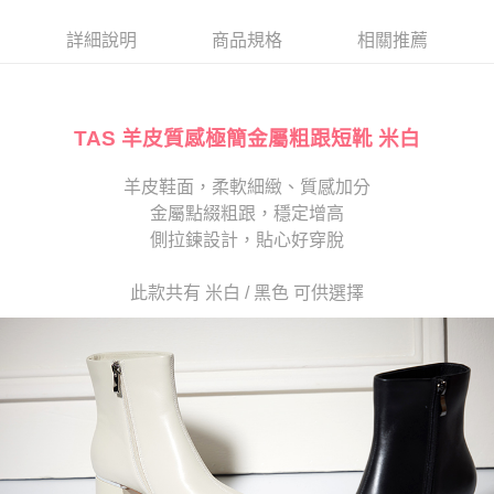
帳／街口支付／iPASS MONEY」等通路繳費。
２．訂單成立數日內，您將收到繳費通知簡訊。
每筆NT$280
３．收到繳費通知簡訊後14天內，點擊此簡訊中的連結，可透過四大超商／
詳細說明
商品規格
相關推薦
【注意事項】
ATM／網路銀行／等多元方式進行付款，方視為交易完成。
1.本服務係由「台灣大哥大股份有限公司」（以下簡稱本公司）所提供，讓
※ 請注意：結帳手續完成當下不需立刻繳費，但若您需要取消訂單，請聯絡
用戶於交易時，得透過本服務購買商品或服務，並由商店將買賣／分期付款
購買商品的店家。未經商家同意取消之訂單仍視為有效，需透過AFTEE先享
買賣價金債權讓與本公司後，依約使用本公司帳單繳交帳款。
後付繳納相關費用。
2.基於同意付款使用「大哥付你分期」之契約關係目的，商店將以您的個人
TAS 羊皮質感極簡金屬粗跟短靴 米白
※ 交易是否成功請以「AFTEE先享後付 」之結帳頁面顯示為準，若有關於
資料（包含姓名、電話或地址）提供予台灣大哥大進項蒐集、處理及利用，
是否繳費成功／繳費後需取消欲退款等相關疑問，請聯繫「AFTEE先享後付
由本公司與您本人進行分期帳單所需資料之確認、核對及更正。
客戶支援中心」
https://netprotections.freshdesk.com/support/home
羊皮鞋面，柔軟細緻、質感加分
3.完整用戶服務條款，請詳閱以下連結：
https://oppay.tw/userRule
金屬點綴粗跟，穩定增高
【注意事項】
１．透過由恩沛科技股份有限公司提供之「AFTEE先享後付」服務完成之交
側拉鍊設計，貼心好穿脫
易，需依本服務之必要範圍內提供個人資料，並將交易相關給付款項請求債
權轉讓予恩沛科技股份有限公司。
此款共有 米白 / 黑色 可供選擇
２．關於個人資料處理事宜，請瀏覽以下網址：
https://aftee.tw/terms/#terms3
３．未成年的使用者請事先徵得法定代理人或監護人之同意方可使用
「AFTEE先享後付」，若未經同意申辦者引起之損失，本公司不負相關責
任。
４．使用「AFTEE先享後付」時，將依據個別帳號之用戶狀況，依本公司即
時審查核予不同之上限額度；若仍有額度不足之情形，本公司將視審查結果
請求用戶進行身份認證。
５．嚴禁一人註冊多個帳號或使用他人資訊註冊。若發現惡意使用之情形，
恩沛科技股份有限公司將有權停止該用戶之使用額度並採取法律行動。