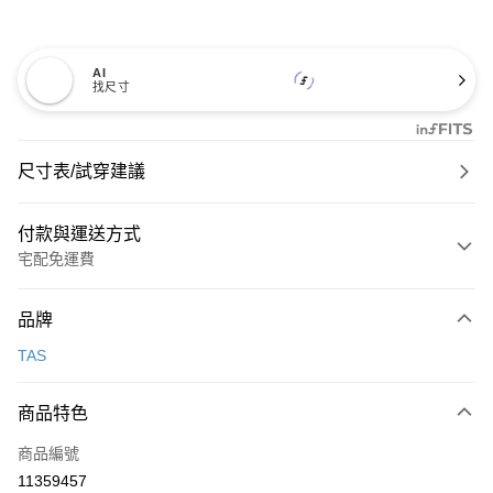
AI
找尺寸
尺寸表/試穿建議
付款與運送方式
宅配免運費
付款方式
品牌
信用卡一次付款
TAS
信用卡分期付款
3 期 0 利率 每期
NT$1,093
21家銀行
商品特色
6 期 0 利率 每期
NT$546
21家銀行
合作金庫商業銀行
第一商業銀行
商品編號
華南商業銀行
彰化商業銀行
合作金庫商業銀行
第一商業銀行
11359457
LINE Pay
上海商業儲蓄銀行
台北富邦商業銀行