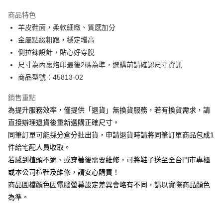
華南商業銀行
彰化商業銀行
國泰世華商業銀行
兆豐國際商業銀行
Apple Pay
上海商業儲蓄銀行
台北富邦商業銀行
商品特色
臺灣中小企業銀行
台中商業銀行
國泰世華商業銀行
兆豐國際商業銀行
羊皮鞋面，柔軟細緻、質感加分
匯豐（台灣）商業銀行
華泰商業銀行
街口支付
臺灣中小企業銀行
台中商業銀行
金屬點綴粗跟，穩定增高
聯邦商業銀行
遠東國際商業銀行
匯豐（台灣）商業銀行
華泰商業銀行
悠遊付
元大商業銀行
永豐商業銀行
側拉鍊設計，貼心好穿脫
聯邦商業銀行
遠東國際商業銀行
玉山商業銀行
星展（台灣）商業銀行
尺寸為內裏烙印最後2碼為準，選購前請確認尺寸資訊
元大商業銀行
永豐商業銀行
Google Pay
台新國際商業銀行
中國信託商業銀行
玉山商業銀行
星展（台灣）商業銀行
商品型號：45813-02
台灣樂天信用卡公司
台新國際商業銀行
中國信託商業銀行
大哥付你分期
台灣樂天信用卡公司
銷售重點
相關說明
為提升服務效率，僅提供「退貨」無換貨服務，若有換貨需求，請
【大哥付你分期使用說明】
AFTEE先享後付
1.本服務由台灣大哥大提供，台灣大哥大用戶可立即使用無須另外申請。
直接辦理退貨後重新選購正確尺寸。
2.付款方式選擇「大哥付你分期」，訂單成立後會自動跳轉到大哥付的交易
相關說明
同筆訂單可能採分倉分批出貨，申請退貨時請將同筆訂單商品包成1
流程，驗證手機門號後，選擇欲分期的期數、繳款截止日，確認付款後即完
【關於「AFTEE先享後付」】
成交易。
件給宅配人員收取。
ATM付款
AFTEE先享後付是「在收到商品之後才付款」的支付方式。 讓您購物簡單
3.實際核准額度、可分期數及費用金額請依後續交易確認頁面所載為準。
若感到楦頭不適、或穿著後需要維修，可將鞋子送至全台門市專櫃
便利好安心！
4.訂單成立30分鐘內，如未前往確認交易或遇審核未通過，訂單將自動取
１．簡單：不需註冊會員、不需綁卡、不需儲值。
或本公司楦鞋及維修，請安心購買！
運送方式
消。如遇「轉專審核」未通過狀況，表示未達大哥付你分期系統評分，恕無
２．便利：只要手機號碼，簡訊認證，即可結帳。
法說明評估內容。
商品圖檔顏色因電腦螢幕設定差異會略有不同，請以實際商品顏色
３．安心：先確認商品／服務後，再付款。
宅配
【繳款方式說明】
為準。
1.分期款項不併入電信帳單，「大哥付你分期」於每月結算日後寄送繳費提
免運費
【「AFTEE先享後付」結帳流程】
醒簡訊。
１．於結帳方式選擇「AFTEE先享後付」後，將跳轉至「AFTEE先享後付」
2.透過簡訊連結打開帳單後，可選擇「超商條碼／台灣大直營門市／銀行轉
離島宅配
結帳頁面，進行簡訊認證並確認金額後，即可完成結帳。