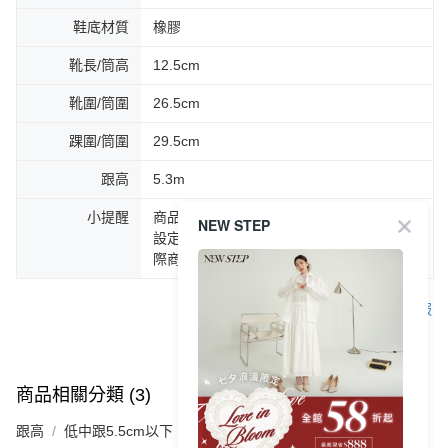
鞋底材質
橡膠
靴長/筒高
12.5cm
靴圍/筒圍
26.5cm
踝圍/筒圍
29.5cm
跟高
5.3m
小提醒
商品圖片顏色會因拍攝燈光環境或個人螢幕
NEW STEP
設定不同，而造成部份色差現象，顏色以實
際商品為主。
客服
商品相關分類 (3)
查看全部
跟高
低中跟5.5cm以下