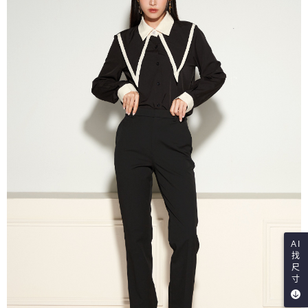
AI
找
尺
寸