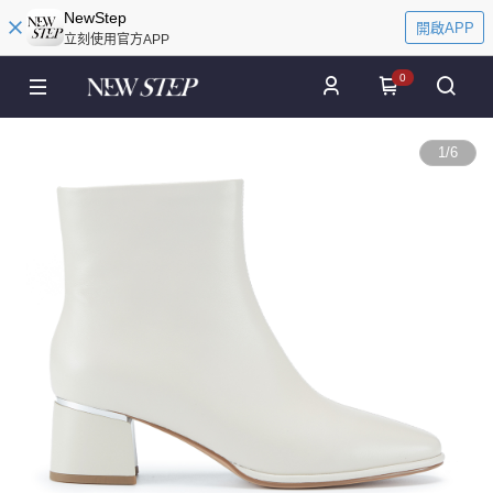
NewStep
開啟APP
立刻使用官方APP
0
1
/
6