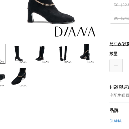
50（22
80（24
尺寸表/試
數量
付款與運
宅配免運
付款方式
品牌
信用卡一
DIANA