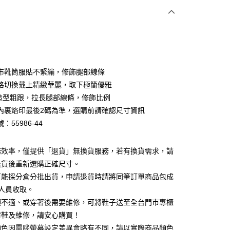
期付款
0 利率 每期
NT$1,093
21家銀行
0 利率 每期
NT$546
21家銀行
庫商業銀行
第一商業銀行
業銀行
彰化商業銀行
庫商業銀行
第一商業銀行
業儲蓄銀行
台北富邦商業銀行
業銀行
彰化商業銀行
華商業銀行
兆豐國際商業銀行
布靴筒服貼不緊繃，修飾腿部線條
業儲蓄銀行
台北富邦商業銀行
小企業銀行
台中商業銀行
格切換戴上精緻華麗，取下極簡優雅
華商業銀行
兆豐國際商業銀行
台灣）商業銀行
華泰商業銀行
小企業銀行
台中商業銀行
cm造型粗跟，拉長腿部線條，修飾比例
業銀行
遠東國際商業銀行
台灣）商業銀行
華泰商業銀行
內裏烙印最後2碼為準，選購前請確認尺寸資訊
業銀行
永豐商業銀行
業銀行
遠東國際商業銀行
：55986-44
業銀行
星展（台灣）商業銀行
業銀行
永豐商業銀行
y
際商業銀行
中國信託商業銀行
業銀行
星展（台灣）商業銀行
天信用卡公司
際商業銀行
中國信託商業銀行
分期
務效率，僅提供「退貨」無換貨服務，若有換貨需求，請
天信用卡公司
退貨後重新選購正確尺寸。
你分期使用說明】
可能採分倉分批出貨，申請退貨時請將同筆訂單商品包成
享後付
由台灣大哥大提供，台灣大哥大用戶可立即使用無須另外申請。
人員收取。
式選擇「大哥付你分期」，訂單成立後會自動跳轉到大哥付的交易
證手機門號後，選擇欲分期的期數、繳款截止日，確認付款後即
頭不適、或穿著後需要維修，可將鞋子送至全台門市專櫃
FTEE先享後付」】
。
先享後付是「在收到商品之後才付款」的支付方式。 讓您購物簡單
楦鞋及維修，請安心購買！
准額度、可分期數及費用金額請依後續交易確認頁面所載為準。
心！
顏色因電腦螢幕設定差異會略有不同，請以實際商品顏色
立30分鐘內，如未前往確認交易或遇審核未通過，訂單將自動取
：不需註冊會員、不需綁卡、不需儲值。