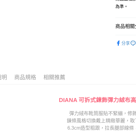
消。如遇
２．便利
為準。
運送方式
無法說明
３．安心
【繳款方
宅配
1.分期款
【「AFT
商品相關分
醒簡訊。
免運費
１．於結帳
2.透過簡
付」結帳
帳／街口支
跟高
中高
離島宅配
２．訂單
分享
３．收到繳
每筆NT$2
款式
【注意事
長
／ATM／
1.本服務
※ 請注意
🔥【夏日
用戶於交
絡購買商品
款買賣價
先享後付
2.基於同
※ 交易是
資料（包
是否繳費成
說明
商品規格
相關推薦
用，由本
付客戶支
3.完整用
【注意事
１．透過由
DIANA 可拆式鍊飾彈力絨布
交易，需
求債權轉
彈力絨布靴筒服貼不緊繃，修
２．關於
https://aft
鍊條風格切換戴上精緻華麗，取
３．未成
6.3cm造型粗跟，拉長腿部線
「AFTE