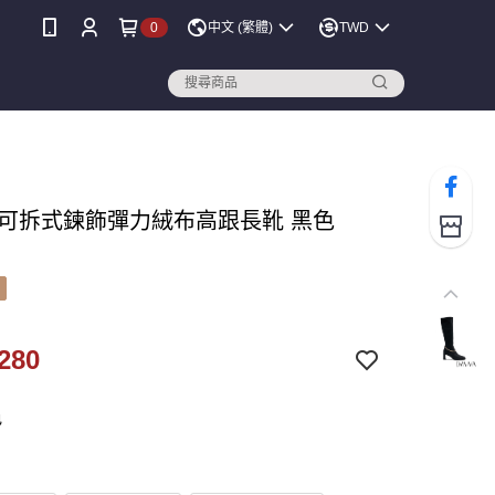
0
中文 (繁體)
TWD
A 可拆式鍊飾彈力絨布高跟長靴 黑色
280
色