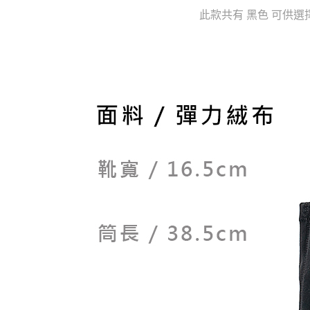
任。
４．使用「
此款共有 黑色 可供選
即時審查
結果請求
５．嚴禁
形，恩沛
動。