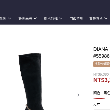
動態
集團品牌
風格特輯
門市查詢
會員專區
DIAN
#55986
宅配免運費
NT$5,380
NT$3,
顏色：黑
尺寸