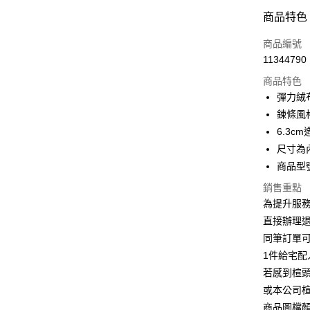
信用卡分
商品特色
3 期 
商品編號
6 期 
合作金
11344790
華南商
合作金
LINE Pay
上海商
商品特色
華南商
國泰世
彈力絨
Apple Pay
上海商
臺灣中
鍊條風
國泰世
匯豐（
街口支付
臺灣中
6.3
聯邦商
匯豐（
尺寸為
悠遊付
元大商
聯邦商
商品型號
玉山商
元大商
Google Pa
台新國
玉山商
銷售重點
台灣樂
台新國
大哥付你
為提升服
台灣樂
相關說明
直接辦理
【大哥付
同筆訂單
AFTEE先
1.本服務
1件給宅配
2.付款方
相關說明
流程，驗
若感到楦
【關於「A
ATM付款
完成交易
AFTEE
或本公司
3.實際核
便利好安
商品圖檔
4.訂單成
１．簡單