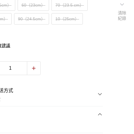
.5cm）
60（23cm）
70（23.5.cm）
清除
紀錄
cm）
90（24.5cm）
10（25cm）
穿建議
送方式
費
次付款