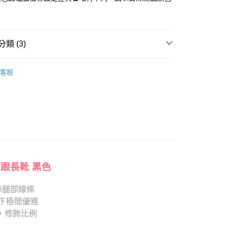
「轉專審核」未通過狀況，表示未達大哥付你分期系統評分，恕
：只要手機號碼，簡訊認證，即可結帳。
評估內容。
：先確認商品／服務後，再付款。
式說明】
項不併入電信帳單，「大哥付你分期」於每月結算日後寄送繳費提
EE先享後付」結帳流程】
類 (3)
方式選擇「AFTEE先享後付」後，將跳轉至「AFTEE先享後
訊連結打開帳單後，可選擇「超商條碼／台灣大直營門市／銀行轉
頁面，進行簡訊認證並確認金額後，即可完成結帳。
付／iPASS MONEY」等通路繳費。
跟5.5~8cm
成立數日內，您將收到繳費通知簡訊。
客服
費通知簡訊後14天內，點擊此簡訊中的連結，可透過四大超商
80
項】
靴、過膝靴
網路銀行／等多元方式進行付款，方視為交易完成。
係由「台灣大哥大股份有限公司」（以下簡稱本公司）所提供，讓
：結帳手續完成當下不需立刻繳費，但若您需要取消訂單，請聯
心動價 全館58折起 】
易時，得透過本服務購買商品或服務，並由商店將買賣／分期付
的店家。未經商家同意取消之訂單仍視為有效，需透過AFTEE
金債權讓與本公司後，依約使用本公司帳單繳交帳款。
繳納相關費用。
意付款使用「大哥付你分期」之契約關係目的，商店將以您的個人
否成功請以「AFTEE先享後付 」之結帳頁面顯示為準，若有關於
含姓名、電話或地址）提供予台灣大哥大進項蒐集、處理及利
功／繳費後需取消欲退款等相關疑問，請聯繫「AFTEE先享後
公司與您本人進行分期帳單所需資料之確認、核對及更正。
援中心」
https://netprotections.freshdesk.com/support/home
戶服務條款，請詳閱以下連結：
https://oppay.tw/userRule
項】
恩沛科技股份有限公司提供之「AFTEE先享後付」服務完成之
高跟長靴 黑色
依本服務之必要範圍內提供個人資料，並將交易相關給付款項請
讓予恩沛科技股份有限公司。
飾腿部線條
個人資料處理事宜，請瀏覽以下網址：
ee.tw/terms/#terms3
下極簡優雅
年的使用者請事先徵得法定代理人或監護人之同意方可使用
條，修飾比例
E先享後付」，若未經同意申辦者引起之損失，本公司不負相關責