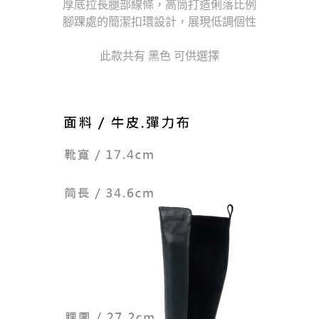
厚底拉長腿部線條，高筒打造俐落比例
【注意事項】
腳踝處的簡潔扣環設計，展現低調個性
１．透過由恩沛科技股份有限公司提供之「AFTEE先享後付」服務完成之交
易，需依本服務之必要範圍內提供個人資料，並將交易相關給付款項請求債
此款共有 黑色 可供選擇
權轉讓予恩沛科技股份有限公司。
２．關於個人資料處理事宜，請瀏覽以下網址：
https://aftee.tw/terms/#terms3
３．未成年的使用者請事先徵得法定代理人或監護人之同意方可使用
「AFTEE先享後付」，若未經同意申辦者引起之損失，本公司不負相關責
任。
４．使用「AFTEE先享後付」時，將依據個別帳號之用戶狀況，依本公司即
時審查核予不同之上限額度；若仍有額度不足之情形，本公司將視審查結果
請求用戶進行身份認證。
５．嚴禁一人註冊多個帳號或使用他人資訊註冊。若發現惡意使用之情形，
恩沛科技股份有限公司將有權停止該用戶之使用額度並採取法律行動。