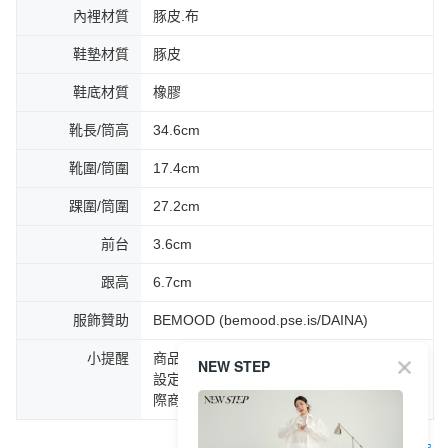
內裡材質
豚皮.布
鞋墊材質
豚皮
鞋底材質
橡膠
靴長/筒高
34.6cm
靴圍/筒圍
17.4cm
踝圍/筒圍
27.2cm
前台
3.6cm
跟高
6.7cm
服飾贊助
BEMOOD (bemood.pse.is/DAINA)
小提醒
商品圖片顏色會因拍攝燈光環境或個人螢幕
NEW STEP
設定不同，而造成部份色差現象，顏色以實
際商品為主。