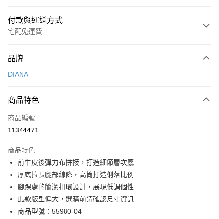
付款與運送方式
宅配免運費
付款方式
品牌
信用卡一次付款
DIANA
信用卡分期付款
3 期 0 利率 每期
NT$1,760
21家銀行
商品特色
6 期 0 利率 每期
NT$880
21家銀行
合作金庫商業銀行
第一商業銀行
商品編號
華南商業銀行
彰化商業銀行
合作金庫商業銀行
第一商業銀行
11344471
LINE Pay
上海商業儲蓄銀行
台北富邦商業銀行
華南商業銀行
彰化商業銀行
國泰世華商業銀行
兆豐國際商業銀行
Apple Pay
上海商業儲蓄銀行
台北富邦商業銀行
商品特色
臺灣中小企業銀行
台中商業銀行
國泰世華商業銀行
兆豐國際商業銀行
前牛皮後彈力布拼接，打造細節層次感
匯豐（台灣）商業銀行
華泰商業銀行
街口支付
臺灣中小企業銀行
台中商業銀行
厚底拉長腿部線條，高筒打造俐落比例
聯邦商業銀行
遠東國際商業銀行
匯豐（台灣）商業銀行
華泰商業銀行
悠遊付
元大商業銀行
永豐商業銀行
腳踝處的簡潔扣環設計，展現低調個性
聯邦商業銀行
遠東國際商業銀行
玉山商業銀行
星展（台灣）商業銀行
此款版型偏大，選購前請確認尺寸資訊
元大商業銀行
永豐商業銀行
Google Pay
台新國際商業銀行
中國信託商業銀行
玉山商業銀行
星展（台灣）商業銀行
商品型號：55980-04
台灣樂天信用卡公司