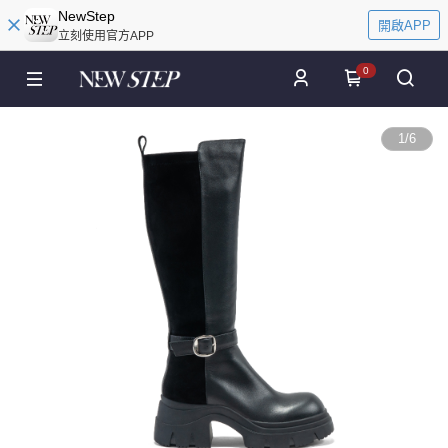
NewStep
開啟APP
立刻使用官方APP
0
1
/
6