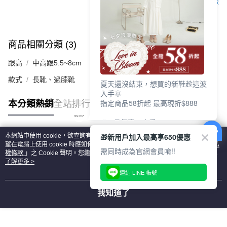
客服
商品相關分類 (3)
查看全部
跟高
中高跟5.5~8cm
款式
長靴、過膝靴
夏天還沒結束，想買的新鞋趁這波
入手🌞
指定商品58折起 最高現折$888
本分類熱銷
全站排行
🎉 8月優惠一次看
①LINE購物最高10%回饋
🎁新用戶加入最高享650優惠
本網站中使用 cookie，欲查詢有關本網站使用 cookie 方式之詳情，及若您不希
②每周限定品現折200
熱門標籤
望在電腦上使用 cookie 時應如何變更電腦的 cookie 設定，請參閱本網站「
隱私
③指定商品58折起 最高現折$888
需同時成為官網會員唷!!
權條款
」之 Cookie 聲明。您繼續使用本網站即表示您同意本公司得按本網站使
用條款之 Cookie 聲明使用 cookie。
了解更多 >
上班鞋、休閒鞋、涼鞋一次逛齊
連結 LINE 帳號
好搭、出遊好走、聚會也漂亮
我知道了