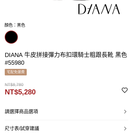
顏色：黑色
DIANA 牛皮拼接彈力布扣環騎士粗跟長靴 黑色
#55980
宅配免運費
NT$8,780
NT$5,280
請選擇商品選項
尺寸表/試穿建議