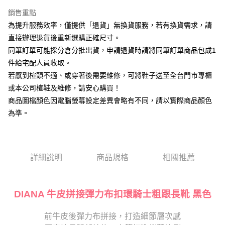
台新國際商業銀行
中國信託商業銀行
大哥付你分期
台灣樂天信用卡公司
銷售重點
相關說明
為提升服務效率，僅提供「退貨」無換貨服務，若有換貨需求，請
【大哥付你分期使用說明】
AFTEE先享後付
1.本服務由台灣大哥大提供，台灣大哥大用戶可立即使用無須另外申請。
直接辦理退貨後重新選購正確尺寸。
2.付款方式選擇「大哥付你分期」，訂單成立後會自動跳轉到大哥付的交易
相關說明
同筆訂單可能採分倉分批出貨，申請退貨時請將同筆訂單商品包成1
流程，驗證手機門號後，選擇欲分期的期數、繳款截止日，確認付款後即完
【關於「AFTEE先享後付」】
成交易。
件給宅配人員收取。
ATM付款
AFTEE先享後付是「在收到商品之後才付款」的支付方式。 讓您購物簡單
3.實際核准額度、可分期數及費用金額請依後續交易確認頁面所載為準。
若感到楦頭不適、或穿著後需要維修，可將鞋子送至全台門市專櫃
便利好安心！
4.訂單成立30分鐘內，如未前往確認交易或遇審核未通過，訂單將自動取
１．簡單：不需註冊會員、不需綁卡、不需儲值。
或本公司楦鞋及維修，請安心購買！
運送方式
消。如遇「轉專審核」未通過狀況，表示未達大哥付你分期系統評分，恕無
２．便利：只要手機號碼，簡訊認證，即可結帳。
法說明評估內容。
商品圖檔顏色因電腦螢幕設定差異會略有不同，請以實際商品顏色
３．安心：先確認商品／服務後，再付款。
宅配
【繳款方式說明】
為準。
1.分期款項不併入電信帳單，「大哥付你分期」於每月結算日後寄送繳費提
免運費
【「AFTEE先享後付」結帳流程】
醒簡訊。
１．於結帳方式選擇「AFTEE先享後付」後，將跳轉至「AFTEE先享後付」
2.透過簡訊連結打開帳單後，可選擇「超商條碼／台灣大直營門市／銀行轉
離島宅配
結帳頁面，進行簡訊認證並確認金額後，即可完成結帳。
帳／街口支付／iPASS MONEY」等通路繳費。
２．訂單成立數日內，您將收到繳費通知簡訊。
每筆NT$280
３．收到繳費通知簡訊後14天內，點擊此簡訊中的連結，可透過四大超商／
詳細說明
商品規格
相關推薦
【注意事項】
ATM／網路銀行／等多元方式進行付款，方視為交易完成。
1.本服務係由「台灣大哥大股份有限公司」（以下簡稱本公司）所提供，讓
※ 請注意：結帳手續完成當下不需立刻繳費，但若您需要取消訂單，請聯絡
用戶於交易時，得透過本服務購買商品或服務，並由商店將買賣／分期付款
購買商品的店家。未經商家同意取消之訂單仍視為有效，需透過AFTEE先享
買賣價金債權讓與本公司後，依約使用本公司帳單繳交帳款。
後付繳納相關費用。
DIANA 牛皮拼接彈力布扣環騎士粗跟長靴 黑色
2.基於同意付款使用「大哥付你分期」之契約關係目的，商店將以您的個人
※ 交易是否成功請以「AFTEE先享後付 」之結帳頁面顯示為準，若有關於
資料（包含姓名、電話或地址）提供予台灣大哥大進項蒐集、處理及利用，
是否繳費成功／繳費後需取消欲退款等相關疑問，請聯繫「AFTEE先享後付
由本公司與您本人進行分期帳單所需資料之確認、核對及更正。
前牛皮後彈力布拼接，打造細節層次感
客戶支援中心」
https://netprotections.freshdesk.com/support/home
3.完整用戶服務條款，請詳閱以下連結：
https://oppay.tw/userRule