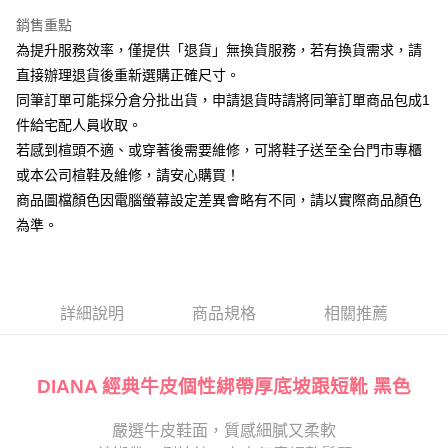
台新國際商業銀行
中國信託商業銀行
大哥付你分期
台灣樂天信用卡公司
銷售重點
相關說明
為提升服務效率，僅提供「退貨」無換貨服務，若有換貨需求，請
【大哥付你分期使用說明】
AFTEE先享後付
1.本服務由台灣大哥大提供，台灣大哥大用戶可立即使用無須另外申請。
直接辦理退貨後重新選購正確尺寸。
2.付款方式選擇「大哥付你分期」，訂單成立後會自動跳轉到大哥付的交易
相關說明
同筆訂單可能採分倉分批出貨，申請退貨時請將同筆訂單商品包成1
流程，驗證手機門號後，選擇欲分期的期數、繳款截止日，確認付款後即完
【關於「AFTEE先享後付」】
成交易。
件給宅配人員收取。
ATM付款
AFTEE先享後付是「在收到商品之後才付款」的支付方式。 讓您購物簡單
3.實際核准額度、可分期數及費用金額請依後續交易確認頁面所載為準。
若感到楦頭不適、或穿著後需要維修，可將鞋子送至全台門市專櫃
便利好安心！
4.訂單成立30分鐘內，如未前往確認交易或遇審核未通過，訂單將自動取
１．簡單：不需註冊會員、不需綁卡、不需儲值。
或本公司楦鞋及維修，請安心購買！
運送方式
消。如遇「轉專審核」未通過狀況，表示未達大哥付你分期系統評分，恕無
２．便利：只要手機號碼，簡訊認證，即可結帳。
法說明評估內容。
商品圖檔顏色因電腦螢幕設定差異會略有不同，請以實際商品顏色
３．安心：先確認商品／服務後，再付款。
宅配
【繳款方式說明】
為準。
1.分期款項不併入電信帳單，「大哥付你分期」於每月結算日後寄送繳費提
免運費
【「AFTEE先享後付」結帳流程】
醒簡訊。
１．於結帳方式選擇「AFTEE先享後付」後，將跳轉至「AFTEE先享後付」
2.透過簡訊連結打開帳單後，可選擇「超商條碼／台灣大直營門市／銀行轉
離島宅配
結帳頁面，進行簡訊認證並確認金額後，即可完成結帳。
帳／街口支付／iPASS MONEY」等通路繳費。
２．訂單成立數日內，您將收到繳費通知簡訊。
每筆NT$280
３．收到繳費通知簡訊後14天內，點擊此簡訊中的連結，可透過四大超商／
詳細說明
商品規格
相關推薦
【注意事項】
ATM／網路銀行／等多元方式進行付款，方視為交易完成。
1.本服務係由「台灣大哥大股份有限公司」（以下簡稱本公司）所提供，讓
※ 請注意：結帳手續完成當下不需立刻繳費，但若您需要取消訂單，請聯絡
用戶於交易時，得透過本服務購買商品或服務，並由商店將買賣／分期付款
購買商品的店家。未經商家同意取消之訂單仍視為有效，需透過AFTEE先享
買賣價金債權讓與本公司後，依約使用本公司帳單繳交帳款。
後付繳納相關費用。
DIANA 經典牛皮個性綁帶厚底坡跟短靴 黑色
2.基於同意付款使用「大哥付你分期」之契約關係目的，商店將以您的個人
※ 交易是否成功請以「AFTEE先享後付 」之結帳頁面顯示為準，若有關於
資料（包含姓名、電話或地址）提供予台灣大哥大進項蒐集、處理及利用，
是否繳費成功／繳費後需取消欲退款等相關疑問，請聯繫「AFTEE先享後付
由本公司與您本人進行分期帳單所需資料之確認、核對及更正。
嚴選牛皮鞋面，質感細膩又柔軟
客戶支援中心」
https://netprotections.freshdesk.com/support/home
3.完整用戶服務條款，請詳閱以下連結：
https://oppay.tw/userRule