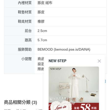
內裡材質
豚皮.絨布
鞋墊材質
豚皮
鞋底材質
橡膠
前台
2.5cm
跟高
5.7cm
服飾贊助
BEMOOD (bemood.pse.is/DAINA)
小提醒
商品圖片顏色會因拍攝燈光環境或個人螢幕
NEW STEP
設定不同，而造成部份色差現象，顏色以實
際商品為主。
客服
商品相關分類 (3)
查看全部