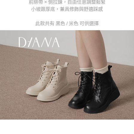
前綁帶 × 側拉鍊，自由任意調整鬆緊
【注意事項】
小坡跟厚底，兼具修飾與舒適踩感
１．透過由恩沛科技股份有限公司提供之「AFTEE先享後付」服務完成之交
易，需依本服務之必要範圍內提供個人資料，並將交易相關給付款項請求債
此款共有 黑色 / 米色 可供選擇
權轉讓予恩沛科技股份有限公司。
２．關於個人資料處理事宜，請瀏覽以下網址：
https://aftee.tw/terms/#terms3
３．未成年的使用者請事先徵得法定代理人或監護人之同意方可使用
「AFTEE先享後付」，若未經同意申辦者引起之損失，本公司不負相關責
任。
４．使用「AFTEE先享後付」時，將依據個別帳號之用戶狀況，依本公司即
時審查核予不同之上限額度；若仍有額度不足之情形，本公司將視審查結果
請求用戶進行身份認證。
５．嚴禁一人註冊多個帳號或使用他人資訊註冊。若發現惡意使用之情形，
恩沛科技股份有限公司將有權停止該用戶之使用額度並採取法律行動。