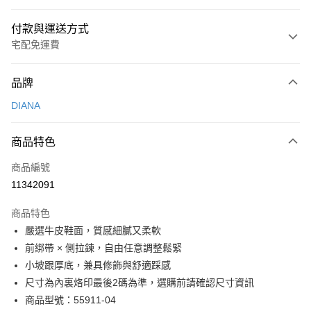
付款與運送方式
宅配免運費
付款方式
品牌
信用卡一次付款
DIANA
信用卡分期付款
3 期 0 利率 每期
NT$1,093
21家銀行
商品特色
6 期 0 利率 每期
NT$546
21家銀行
合作金庫商業銀行
第一商業銀行
商品編號
華南商業銀行
彰化商業銀行
合作金庫商業銀行
第一商業銀行
11342091
LINE Pay
上海商業儲蓄銀行
台北富邦商業銀行
華南商業銀行
彰化商業銀行
國泰世華商業銀行
兆豐國際商業銀行
Apple Pay
上海商業儲蓄銀行
台北富邦商業銀行
商品特色
臺灣中小企業銀行
台中商業銀行
國泰世華商業銀行
兆豐國際商業銀行
嚴選牛皮鞋面，質感細膩又柔軟
匯豐（台灣）商業銀行
華泰商業銀行
街口支付
臺灣中小企業銀行
台中商業銀行
前綁帶 × 側拉鍊，自由任意調整鬆緊
聯邦商業銀行
遠東國際商業銀行
匯豐（台灣）商業銀行
華泰商業銀行
悠遊付
元大商業銀行
永豐商業銀行
小坡跟厚底，兼具修飾與舒適踩感
聯邦商業銀行
遠東國際商業銀行
玉山商業銀行
星展（台灣）商業銀行
尺寸為內裏烙印最後2碼為準，選購前請確認尺寸資訊
元大商業銀行
永豐商業銀行
Google Pay
台新國際商業銀行
中國信託商業銀行
玉山商業銀行
星展（台灣）商業銀行
商品型號：55911-04
台灣樂天信用卡公司