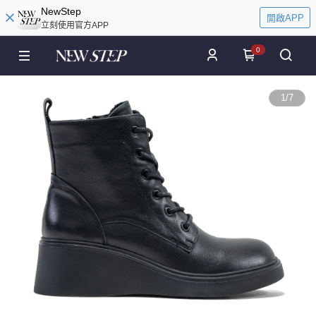
NewStep
開啟APP
立刻使用官方APP
0
1
/
7