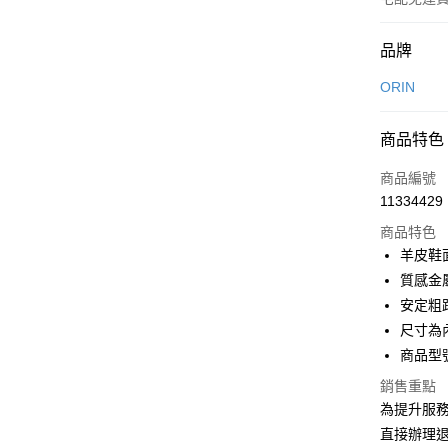
付款方式
品牌
信用卡一
ORIN
信用卡分
商品特色
3 期 
商品編號
6 期 
合作金
11334429
華南商
合作金
LINE Pay
上海商
商品特色
華南商
國泰世
羊皮鞋
Apple Pay
上海商
臺灣中
質感金
國泰世
匯豐（
街口支付
臺灣中
安定粗
聯邦商
匯豐（
尺寸為
悠遊付
元大商
聯邦商
商品型號
玉山商
元大商
Google Pa
台新國
玉山商
銷售重點
台灣樂
台新國
大哥付你
為提升服
台灣樂
相關說明
直接辦理