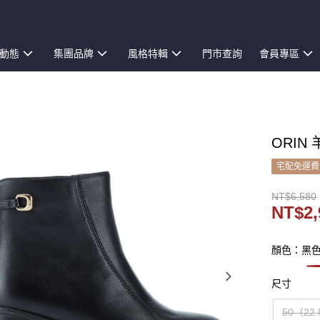
動態
集團品牌
風格特輯
門市查詢
會員專區
ORIN
宅配免運費
NT$6,580
NT$2,
顏色：黑
尺寸
50（22