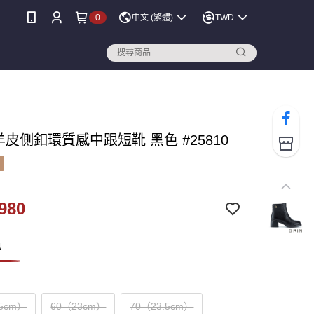
0
中文 (繁體)
TWD
 羊皮側釦環質感中跟短靴 黑色 #25810
980
色
.5cm）
60（23cm）
70（23.5cm）