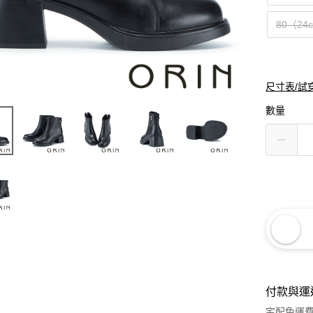
80（24
尺寸表/試
數量
付款與運
宅配免運