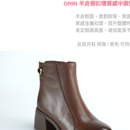
交易，需
ORIN 羊皮側扣環質感中跟
求債權轉
２．關於
羊皮鞋面，柔韌耐穿、質
https://aft
質感金屬扣環，提升整體
３．未成
「AFTE
安定粗跟高度，增加氣質
任。
４．使用「
此款共有 棕咖 / 黑色 可
即時審查
結果請求
５．嚴禁
形，恩沛
動。