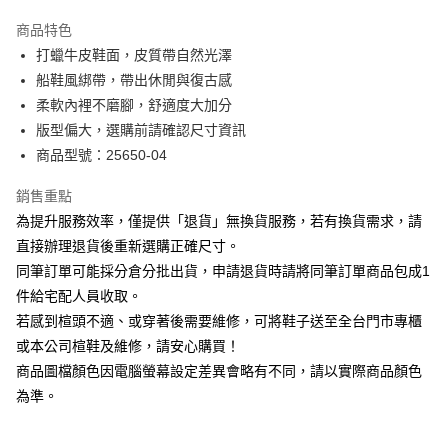
華南商業銀行
彰化商業銀行
國泰世華商業銀行
兆豐國際商業銀行
Apple Pay
上海商業儲蓄銀行
台北富邦商業銀行
商品特色
臺灣中小企業銀行
台中商業銀行
國泰世華商業銀行
兆豐國際商業銀行
打蠟牛皮鞋面，皮質帶自然光澤
匯豐（台灣）商業銀行
華泰商業銀行
街口支付
臺灣中小企業銀行
台中商業銀行
船鞋風綁帶，帶出休閒與復古感
聯邦商業銀行
遠東國際商業銀行
匯豐（台灣）商業銀行
華泰商業銀行
悠遊付
元大商業銀行
永豐商業銀行
柔軟內裡不磨腳，舒適度大加分
聯邦商業銀行
遠東國際商業銀行
玉山商業銀行
星展（台灣）商業銀行
版型偏大，選購前請確認尺寸資訊
元大商業銀行
永豐商業銀行
Google Pay
台新國際商業銀行
中國信託商業銀行
玉山商業銀行
星展（台灣）商業銀行
商品型號：25650-04
台灣樂天信用卡公司
台新國際商業銀行
中國信託商業銀行
大哥付你分期
台灣樂天信用卡公司
銷售重點
相關說明
為提升服務效率，僅提供「退貨」無換貨服務，若有換貨需求，請
【大哥付你分期使用說明】
AFTEE先享後付
1.本服務由台灣大哥大提供，台灣大哥大用戶可立即使用無須另外申請。
直接辦理退貨後重新選購正確尺寸。
2.付款方式選擇「大哥付你分期」，訂單成立後會自動跳轉到大哥付的交易
相關說明
同筆訂單可能採分倉分批出貨，申請退貨時請將同筆訂單商品包成1
流程，驗證手機門號後，選擇欲分期的期數、繳款截止日，確認付款後即完
【關於「AFTEE先享後付」】
成交易。
件給宅配人員收取。
ATM付款
AFTEE先享後付是「在收到商品之後才付款」的支付方式。 讓您購物簡單
3.實際核准額度、可分期數及費用金額請依後續交易確認頁面所載為準。
若感到楦頭不適、或穿著後需要維修，可將鞋子送至全台門市專櫃
便利好安心！
4.訂單成立30分鐘內，如未前往確認交易或遇審核未通過，訂單將自動取
１．簡單：不需註冊會員、不需綁卡、不需儲值。
或本公司楦鞋及維修，請安心購買！
運送方式
消。如遇「轉專審核」未通過狀況，表示未達大哥付你分期系統評分，恕無
２．便利：只要手機號碼，簡訊認證，即可結帳。
法說明評估內容。
商品圖檔顏色因電腦螢幕設定差異會略有不同，請以實際商品顏色
３．安心：先確認商品／服務後，再付款。
宅配
【繳款方式說明】
為準。
1.分期款項不併入電信帳單，「大哥付你分期」於每月結算日後寄送繳費提
免運費
【「AFTEE先享後付」結帳流程】
醒簡訊。
１．於結帳方式選擇「AFTEE先享後付」後，將跳轉至「AFTEE先享後付」
2.透過簡訊連結打開帳單後，可選擇「超商條碼／台灣大直營門市／銀行轉
離島宅配
結帳頁面，進行簡訊認證並確認金額後，即可完成結帳。