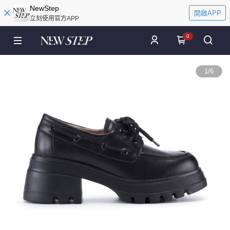
NewStep
開啟APP
立刻使用官方APP
0
1
/
6