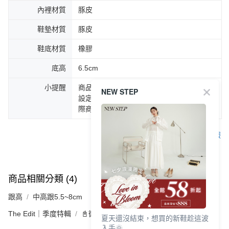
內裡材質
豚皮
鞋墊材質
豚皮
鞋底材質
橡膠
底高
6.5cm
小提醒
商品圖片顏色會因拍攝燈光環境或個人螢幕
NEW STEP
設定不同，而造成部份色差現象，顏色以實
際商品為主。
客服
商品相關分類 (4)
查看全部
跟高
中高跟5.5~8cm
The Edit｜季度特輯
📓微甜加氛樂福鞋Loafers
夏天還沒結束，想買的新鞋趁這波
入手🌞