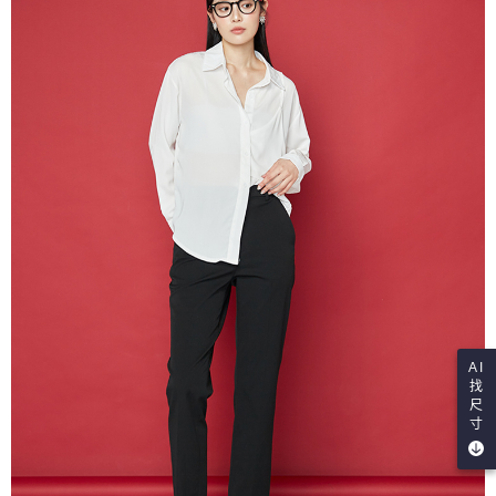
AI
找
尺
寸