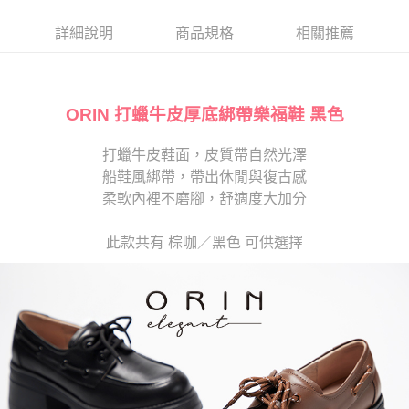
帳／街口支付／iPASS MONEY」等通路繳費。
２．訂單成立數日內，您將收到繳費通知簡訊。
每筆NT$280
３．收到繳費通知簡訊後14天內，點擊此簡訊中的連結，可透過四大超商／
詳細說明
商品規格
相關推薦
【注意事項】
ATM／網路銀行／等多元方式進行付款，方視為交易完成。
1.本服務係由「台灣大哥大股份有限公司」（以下簡稱本公司）所提供，讓
※ 請注意：結帳手續完成當下不需立刻繳費，但若您需要取消訂單，請聯絡
用戶於交易時，得透過本服務購買商品或服務，並由商店將買賣／分期付款
購買商品的店家。未經商家同意取消之訂單仍視為有效，需透過AFTEE先享
買賣價金債權讓與本公司後，依約使用本公司帳單繳交帳款。
後付繳納相關費用。
2.基於同意付款使用「大哥付你分期」之契約關係目的，商店將以您的個人
ORIN 打蠟牛皮厚底綁帶樂福鞋 黑色
※ 交易是否成功請以「AFTEE先享後付 」之結帳頁面顯示為準，若有關於
資料（包含姓名、電話或地址）提供予台灣大哥大進項蒐集、處理及利用，
是否繳費成功／繳費後需取消欲退款等相關疑問，請聯繫「AFTEE先享後付
由本公司與您本人進行分期帳單所需資料之確認、核對及更正。
客戶支援中心」
https://netprotections.freshdesk.com/support/home
打蠟牛皮鞋面，皮質帶自然光澤
3.完整用戶服務條款，請詳閱以下連結：
https://oppay.tw/userRule
船鞋風綁帶，帶出休閒與復古感
【注意事項】
１．透過由恩沛科技股份有限公司提供之「AFTEE先享後付」服務完成之交
柔軟內裡不磨腳，舒適度大加分
易，需依本服務之必要範圍內提供個人資料，並將交易相關給付款項請求債
權轉讓予恩沛科技股份有限公司。
此款共有 棕咖／黑色 可供選擇
２．關於個人資料處理事宜，請瀏覽以下網址：
https://aftee.tw/terms/#terms3
３．未成年的使用者請事先徵得法定代理人或監護人之同意方可使用
「AFTEE先享後付」，若未經同意申辦者引起之損失，本公司不負相關責
任。
４．使用「AFTEE先享後付」時，將依據個別帳號之用戶狀況，依本公司即
時審查核予不同之上限額度；若仍有額度不足之情形，本公司將視審查結果
請求用戶進行身份認證。
５．嚴禁一人註冊多個帳號或使用他人資訊註冊。若發現惡意使用之情形，
恩沛科技股份有限公司將有權停止該用戶之使用額度並採取法律行動。