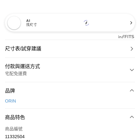
AI
找尺寸
尺寸表/試穿建議
付款與運送方式
宅配免運費
付款方式
品牌
信用卡一次付款
ORIN
信用卡分期付款
3 期 0 利率 每期
NT$500
21家銀行
商品特色
6 期 0 利率 每期
NT$250
21家銀行
合作金庫商業銀行
第一商業銀行
商品編號
華南商業銀行
彰化商業銀行
合作金庫商業銀行
第一商業銀行
11332504
LINE Pay
上海商業儲蓄銀行
台北富邦商業銀行