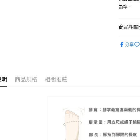
消。如遇
２．便利
為準。
運送方式
無法說明
３．安心
【繳款方
宅配
1.分期款
【「AFT
商品相關分
醒簡訊。
免運費
１．於結帳
2.透過簡
付」結帳
帳／街口支
跟高
低
離島宅配
２．訂單
分享
３．收到繳
每筆NT$2
The Edi
【注意事
／ATM／
1.本服務
※ 請注意
款式
樂
用戶於交
絡購買商品
款買賣價
先享後付
🔥【八月
2.基於同
※ 交易是
資料（包
是否繳費成
說明
商品規格
相關推薦
用，由本
付客戶支
3.完整用
【注意事
１．透過由
交易，需
求債權轉
２．關於
https://aft
３．未成
「AFTE