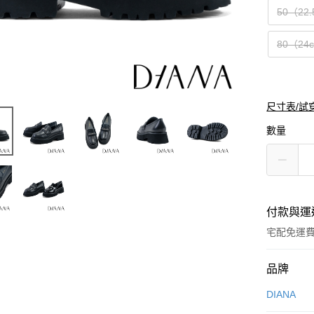
50（22
80（24
尺寸表/試
數量
付款與運
宅配免運
付款方式
品牌
信用卡一
DIANA