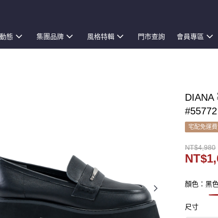
動態
集團品牌
風格特輯
門市查詢
會員專區
DIAN
#55772
宅配免運費
NT$4,980
NT$1,
顏色：黑
尺寸