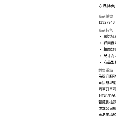
信用卡分
商品特色
3 期 
商品編號
6 期 
合作金
11327948
華南商
合作金
LINE Pay
上海商
商品特色
華南商
國泰世
嚴選親
Apple Pay
上海商
臺灣中
鞋面低
國泰世
匯豐（
街口支付
臺灣中
粗跟舒
聯邦商
匯豐（
尺寸為
悠遊付
元大商
聯邦商
商品型號
玉山商
元大商
Google Pa
台新國
玉山商
銷售重點
台灣樂
台新國
大哥付你
為提升服
台灣樂
相關說明
直接辦理
【大哥付
同筆訂單
AFTEE先
1.本服務
1件給宅配
2.付款方
相關說明
流程，驗
若感到楦
【關於「A
ATM付款
完成交易
AFTEE
或本公司
3.實際核
便利好安
商品圖檔
4.訂單成
１．簡單