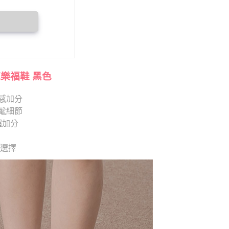
底樂福鞋 黑色
感加分
髦細節
超加分
供選擇