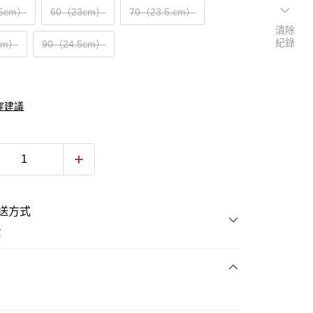
.5cm）
60（23cm）
70（23.5.cm）
清除
紀錄
cm）
90（24.5cm）
穿建議
送方式
費
次付款