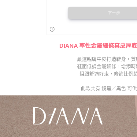
DIANA 率性金屬細條真皮厚
嚴選親膚牛皮打造鞋身，質
鞋面低調金屬細條，增添時
粗跟舒適好走，修飾比例
此款共有 鏡黑／黑色 可