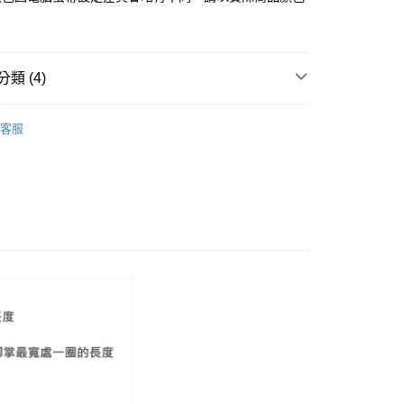
「轉專審核」未通過狀況，表示未達大哥付你分期系統評分，恕
：只要手機號碼，簡訊認證，即可結帳。
評估內容。
：先確認商品／服務後，再付款。
式說明】
項不併入電信帳單，「大哥付你分期」於每月結算日後寄送繳費提
EE先享後付」結帳流程】
類 (4)
方式選擇「AFTEE先享後付」後，將跳轉至「AFTEE先享後
訊連結打開帳單後，可選擇「超商條碼／台灣大直營門市／銀行轉
頁面，進行簡訊認證並確認金額後，即可完成結帳。
付／iPASS MONEY」等通路繳費。
中跟5.5cm以下
成立數日內，您將收到繳費通知簡訊。
客服
費通知簡訊後14天內，點擊此簡訊中的連結，可透過四大超商
80
t｜季度特輯
項】
📓微甜加氛樂福鞋Loafers
網路銀行／等多元方式進行付款，方視為交易完成。
係由「台灣大哥大股份有限公司」（以下簡稱本公司）所提供，讓
：結帳手續完成當下不需立刻繳費，但若您需要取消訂單，請聯
福鞋
易時，得透過本服務購買商品或服務，並由商店將買賣／分期付
的店家。未經商家同意取消之訂單仍視為有效，需透過AFTEE
金債權讓與本公司後，依約使用本公司帳單繳交帳款。
繳納相關費用。
寵愛季 ｜期間限定價$1688】
意付款使用「大哥付你分期」之契約關係目的，商店將以您的個人
否成功請以「AFTEE先享後付 」之結帳頁面顯示為準，若有關於
含姓名、電話或地址）提供予台灣大哥大進項蒐集、處理及利
功／繳費後需取消欲退款等相關疑問，請聯繫「AFTEE先享後
公司與您本人進行分期帳單所需資料之確認、核對及更正。
援中心」
https://netprotections.freshdesk.com/support/home
戶服務條款，請詳閱以下連結：
https://oppay.tw/userRule
項】
恩沛科技股份有限公司提供之「AFTEE先享後付」服務完成之
依本服務之必要範圍內提供個人資料，並將交易相關給付款項請
讓予恩沛科技股份有限公司。
個人資料處理事宜，請瀏覽以下網址：
ee.tw/terms/#terms3
年的使用者請事先徵得法定代理人或監護人之同意方可使用
E先享後付」，若未經同意申辦者引起之損失，本公司不負相關責