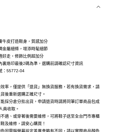
期付款
0 利率 每期
NT$600
21家銀行
0 利率 每期
NT$300
21家銀行
庫商業銀行
第一商業銀行
業銀行
彰化商業銀行
庫商業銀行
第一商業銀行
業儲蓄銀行
台北富邦商業銀行
業銀行
彰化商業銀行
華商業銀行
兆豐國際商業銀行
膚牛皮打造鞋身，質感加分
業儲蓄銀行
台北富邦商業銀行
小企業銀行
台中商業銀行
調金屬細條，增添時髦細節
華商業銀行
兆豐國際商業銀行
台灣）商業銀行
華泰商業銀行
小企業銀行
台中商業銀行
適好走，修飾比例超加分
業銀行
遠東國際商業銀行
台灣）商業銀行
華泰商業銀行
內裏烙印最後2碼為準，選購前請確認尺寸資訊
業銀行
永豐商業銀行
業銀行
遠東國際商業銀行
：55772-04
業銀行
星展（台灣）商業銀行
業銀行
永豐商業銀行
y
際商業銀行
中國信託商業銀行
業銀行
星展（台灣）商業銀行
天信用卡公司
際商業銀行
中國信託商業銀行
分期
務效率，僅提供「退貨」無換貨服務，若有換貨需求，請
天信用卡公司
退貨後重新選購正確尺寸。
你分期使用說明】
可能採分倉分批出貨，申請退貨時請將同筆訂單商品包成
享後付
由台灣大哥大提供，台灣大哥大用戶可立即使用無須另外申請。
人員收取。
式選擇「大哥付你分期」，訂單成立後會自動跳轉到大哥付的交易
證手機門號後，選擇欲分期的期數、繳款截止日，確認付款後即
頭不適、或穿著後需要維修，可將鞋子送至全台門市專櫃
FTEE先享後付」】
。
先享後付是「在收到商品之後才付款」的支付方式。 讓您購物簡單
楦鞋及維修，請安心購買！
准額度、可分期數及費用金額請依後續交易確認頁面所載為準。
心！
顏色因電腦螢幕設定差異會略有不同，請以實際商品顏色
立30分鐘內，如未前往確認交易或遇審核未通過，訂單將自動取
：不需註冊會員、不需綁卡、不需儲值。