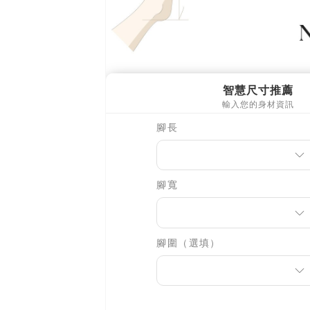
任。
４．使用「
即時審查
結果請求
５．嚴禁
形，恩沛
動。