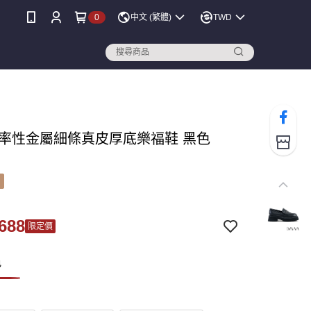
0
中文 (繁體)
TWD
A 率性金屬細條真皮厚底樂福鞋 黑色
688
限定價
色