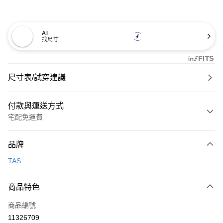
AI
找尺寸
尺寸表/試穿建議
付款與運送方式
宅配免運費
付款方式
品牌
信用卡一次付款
TAS
信用卡分期付款
3 期 0 利率 每期
NT$993
21家銀行
商品特色
6 期 0 利率 每期
NT$496
21家銀行
合作金庫商業銀行
第一商業銀行
商品編號
華南商業銀行
彰化商業銀行
合作金庫商業銀行
第一商業銀行
11326709
LINE Pay
上海商業儲蓄銀行
台北富邦商業銀行