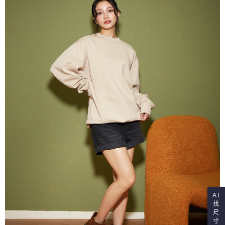
AI
找
尺
寸