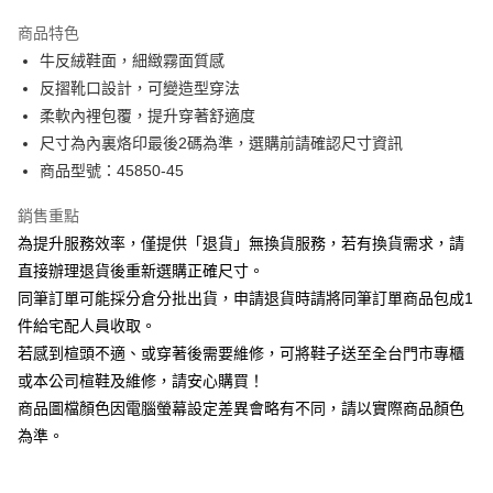
華南商業銀行
彰化商業銀行
國泰世華商業銀行
兆豐國際商業銀行
Apple Pay
上海商業儲蓄銀行
台北富邦商業銀行
商品特色
臺灣中小企業銀行
台中商業銀行
國泰世華商業銀行
兆豐國際商業銀行
牛反絨鞋面，細緻霧面質感
匯豐（台灣）商業銀行
華泰商業銀行
街口支付
臺灣中小企業銀行
台中商業銀行
反摺靴口設計，可變造型穿法
聯邦商業銀行
遠東國際商業銀行
匯豐（台灣）商業銀行
華泰商業銀行
悠遊付
元大商業銀行
永豐商業銀行
柔軟內裡包覆，提升穿著舒適度
聯邦商業銀行
遠東國際商業銀行
玉山商業銀行
星展（台灣）商業銀行
尺寸為內裏烙印最後2碼為準，選購前請確認尺寸資訊
元大商業銀行
永豐商業銀行
Google Pay
台新國際商業銀行
中國信託商業銀行
玉山商業銀行
星展（台灣）商業銀行
商品型號：45850-45
台灣樂天信用卡公司
台新國際商業銀行
中國信託商業銀行
大哥付你分期
台灣樂天信用卡公司
銷售重點
相關說明
為提升服務效率，僅提供「退貨」無換貨服務，若有換貨需求，請
【大哥付你分期使用說明】
AFTEE先享後付
1.本服務由台灣大哥大提供，台灣大哥大用戶可立即使用無須另外申請。
直接辦理退貨後重新選購正確尺寸。
2.付款方式選擇「大哥付你分期」，訂單成立後會自動跳轉到大哥付的交易
相關說明
同筆訂單可能採分倉分批出貨，申請退貨時請將同筆訂單商品包成1
流程，驗證手機門號後，選擇欲分期的期數、繳款截止日，確認付款後即完
【關於「AFTEE先享後付」】
成交易。
件給宅配人員收取。
ATM付款
AFTEE先享後付是「在收到商品之後才付款」的支付方式。 讓您購物簡單
3.實際核准額度、可分期數及費用金額請依後續交易確認頁面所載為準。
若感到楦頭不適、或穿著後需要維修，可將鞋子送至全台門市專櫃
便利好安心！
4.訂單成立30分鐘內，如未前往確認交易或遇審核未通過，訂單將自動取
１．簡單：不需註冊會員、不需綁卡、不需儲值。
或本公司楦鞋及維修，請安心購買！
運送方式
消。如遇「轉專審核」未通過狀況，表示未達大哥付你分期系統評分，恕無
２．便利：只要手機號碼，簡訊認證，即可結帳。
法說明評估內容。
商品圖檔顏色因電腦螢幕設定差異會略有不同，請以實際商品顏色
３．安心：先確認商品／服務後，再付款。
宅配
【繳款方式說明】
為準。
1.分期款項不併入電信帳單，「大哥付你分期」於每月結算日後寄送繳費提
免運費
【「AFTEE先享後付」結帳流程】
醒簡訊。
１．於結帳方式選擇「AFTEE先享後付」後，將跳轉至「AFTEE先享後付」
2.透過簡訊連結打開帳單後，可選擇「超商條碼／台灣大直營門市／銀行轉
離島宅配
結帳頁面，進行簡訊認證並確認金額後，即可完成結帳。