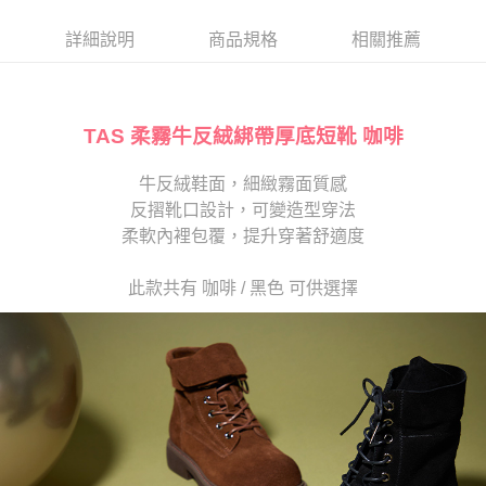
帳／街口支付／iPASS MONEY」等通路繳費。
２．訂單成立數日內，您將收到繳費通知簡訊。
每筆NT$280
３．收到繳費通知簡訊後14天內，點擊此簡訊中的連結，可透過四大超商／
詳細說明
商品規格
相關推薦
【注意事項】
ATM／網路銀行／等多元方式進行付款，方視為交易完成。
1.本服務係由「台灣大哥大股份有限公司」（以下簡稱本公司）所提供，讓
※ 請注意：結帳手續完成當下不需立刻繳費，但若您需要取消訂單，請聯絡
用戶於交易時，得透過本服務購買商品或服務，並由商店將買賣／分期付款
購買商品的店家。未經商家同意取消之訂單仍視為有效，需透過AFTEE先享
買賣價金債權讓與本公司後，依約使用本公司帳單繳交帳款。
後付繳納相關費用。
2.基於同意付款使用「大哥付你分期」之契約關係目的，商店將以您的個人
TAS 柔霧牛反絨綁帶厚底短靴 咖啡
※ 交易是否成功請以「AFTEE先享後付 」之結帳頁面顯示為準，若有關於
資料（包含姓名、電話或地址）提供予台灣大哥大進項蒐集、處理及利用，
是否繳費成功／繳費後需取消欲退款等相關疑問，請聯繫「AFTEE先享後付
由本公司與您本人進行分期帳單所需資料之確認、核對及更正。
客戶支援中心」
https://netprotections.freshdesk.com/support/home
牛反絨鞋面，細緻霧面質感
3.完整用戶服務條款，請詳閱以下連結：
https://oppay.tw/userRule
反摺靴口設計，可變造型穿法
【注意事項】
１．透過由恩沛科技股份有限公司提供之「AFTEE先享後付」服務完成之交
柔軟內裡包覆，提升穿著舒適度
易，需依本服務之必要範圍內提供個人資料，並將交易相關給付款項請求債
權轉讓予恩沛科技股份有限公司。
此款共有 咖啡 / 黑色 可供選擇
２．關於個人資料處理事宜，請瀏覽以下網址：
https://aftee.tw/terms/#terms3
３．未成年的使用者請事先徵得法定代理人或監護人之同意方可使用
「AFTEE先享後付」，若未經同意申辦者引起之損失，本公司不負相關責
任。
４．使用「AFTEE先享後付」時，將依據個別帳號之用戶狀況，依本公司即
時審查核予不同之上限額度；若仍有額度不足之情形，本公司將視審查結果
請求用戶進行身份認證。
５．嚴禁一人註冊多個帳號或使用他人資訊註冊。若發現惡意使用之情形，
恩沛科技股份有限公司將有權停止該用戶之使用額度並採取法律行動。