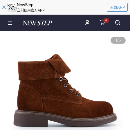
NewStep
開啟APP
立刻使用官方APP
0
1
/
6