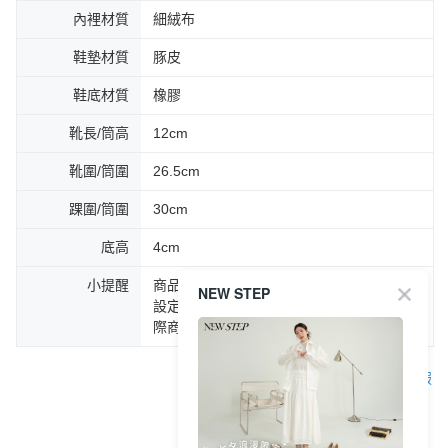
內裡材質
細絨布
鞋墊材質
豚皮
鞋底材質
橡膠
靴長/筒高
12cm
靴圍/筒圍
26.5cm
踝圍/筒圍
30cm
底高
4cm
小提醒
商品圖片顏色會因拍攝燈光環境或個人螢幕
NEW STEP
設定不同，而造成部份色差現象，顏色以實
際商品為主。
客服