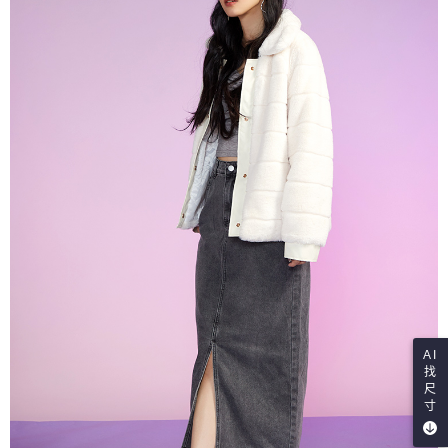
AI
找
尺
寸