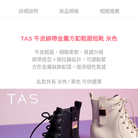
帳／街口支付／iPASS MONEY」等通路繳費。
２．訂單成立數日內，您將收到繳費通知簡訊。
每筆NT$280
３．收到繳費通知簡訊後14天內，點擊此簡訊中的連結，可透過四大超商／
詳細說明
商品規格
相關推薦
【注意事項】
ATM／網路銀行／等多元方式進行付款，方視為交易完成。
1.本服務係由「台灣大哥大股份有限公司」（以下簡稱本公司）所提供，讓
※ 請注意：結帳手續完成當下不需立刻繳費，但若您需要取消訂單，請聯絡
用戶於交易時，得透過本服務購買商品或服務，並由商店將買賣／分期付款
購買商品的店家。未經商家同意取消之訂單仍視為有效，需透過AFTEE先享
買賣價金債權讓與本公司後，依約使用本公司帳單繳交帳款。
後付繳納相關費用。
2.基於同意付款使用「大哥付你分期」之契約關係目的，商店將以您的個人
TAS 牛皮綁帶金屬方釦粗跟短靴 米色
※ 交易是否成功請以「AFTEE先享後付 」之結帳頁面顯示為準，若有關於
資料（包含姓名、電話或地址）提供予台灣大哥大進項蒐集、處理及利用，
是否繳費成功／繳費後需取消欲退款等相關疑問，請聯繫「AFTEE先享後付
由本公司與您本人進行分期帳單所需資料之確認、核對及更正。
客戶支援中心」
https://netprotections.freshdesk.com/support/home
牛皮鞋面，細緻柔軟、質感升級
3.完整用戶服務條款，請詳閱以下連結：
https://oppay.tw/userRule
綁帶造型＋側拉鍊設計，可調鬆緊
【注意事項】
１．透過由恩沛科技股份有限公司提供之「AFTEE先享後付」服務完成之交
方形金屬裝飾釦環，增添個性質感
易，需依本服務之必要範圍內提供個人資料，並將交易相關給付款項請求債
權轉讓予恩沛科技股份有限公司。
此款共有 米色 / 黑色 可供選擇
２．關於個人資料處理事宜，請瀏覽以下網址：
https://aftee.tw/terms/#terms3
３．未成年的使用者請事先徵得法定代理人或監護人之同意方可使用
「AFTEE先享後付」，若未經同意申辦者引起之損失，本公司不負相關責
任。
４．使用「AFTEE先享後付」時，將依據個別帳號之用戶狀況，依本公司即
時審查核予不同之上限額度；若仍有額度不足之情形，本公司將視審查結果
請求用戶進行身份認證。
５．嚴禁一人註冊多個帳號或使用他人資訊註冊。若發現惡意使用之情形，
恩沛科技股份有限公司將有權停止該用戶之使用額度並採取法律行動。