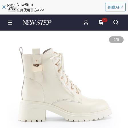
NewStep
開啟APP
立刻使用官方APP
0
1
/
6