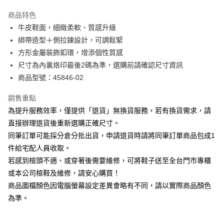
華南商業銀行
彰化商業銀行
國泰世華商業銀行
兆豐國際商業銀行
Apple Pay
上海商業儲蓄銀行
台北富邦商業銀行
商品特色
臺灣中小企業銀行
台中商業銀行
國泰世華商業銀行
兆豐國際商業銀行
牛皮鞋面，細緻柔軟、質感升級
匯豐（台灣）商業銀行
華泰商業銀行
街口支付
臺灣中小企業銀行
台中商業銀行
綁帶造型＋側拉鍊設計，可調鬆緊
聯邦商業銀行
遠東國際商業銀行
匯豐（台灣）商業銀行
華泰商業銀行
悠遊付
元大商業銀行
永豐商業銀行
方形金屬裝飾釦環，增添個性質感
聯邦商業銀行
遠東國際商業銀行
玉山商業銀行
星展（台灣）商業銀行
尺寸為內裏烙印最後2碼為準，選購前請確認尺寸資訊
元大商業銀行
永豐商業銀行
Google Pay
台新國際商業銀行
中國信託商業銀行
玉山商業銀行
星展（台灣）商業銀行
商品型號：45846-02
台灣樂天信用卡公司
台新國際商業銀行
中國信託商業銀行
大哥付你分期
台灣樂天信用卡公司
銷售重點
相關說明
為提升服務效率，僅提供「退貨」無換貨服務，若有換貨需求，請
【大哥付你分期使用說明】
AFTEE先享後付
1.本服務由台灣大哥大提供，台灣大哥大用戶可立即使用無須另外申請。
直接辦理退貨後重新選購正確尺寸。
2.付款方式選擇「大哥付你分期」，訂單成立後會自動跳轉到大哥付的交易
相關說明
同筆訂單可能採分倉分批出貨，申請退貨時請將同筆訂單商品包成1
流程，驗證手機門號後，選擇欲分期的期數、繳款截止日，確認付款後即完
【關於「AFTEE先享後付」】
成交易。
件給宅配人員收取。
ATM付款
AFTEE先享後付是「在收到商品之後才付款」的支付方式。 讓您購物簡單
3.實際核准額度、可分期數及費用金額請依後續交易確認頁面所載為準。
若感到楦頭不適、或穿著後需要維修，可將鞋子送至全台門市專櫃
便利好安心！
4.訂單成立30分鐘內，如未前往確認交易或遇審核未通過，訂單將自動取
１．簡單：不需註冊會員、不需綁卡、不需儲值。
或本公司楦鞋及維修，請安心購買！
運送方式
消。如遇「轉專審核」未通過狀況，表示未達大哥付你分期系統評分，恕無
２．便利：只要手機號碼，簡訊認證，即可結帳。
法說明評估內容。
商品圖檔顏色因電腦螢幕設定差異會略有不同，請以實際商品顏色
３．安心：先確認商品／服務後，再付款。
宅配
【繳款方式說明】
為準。
1.分期款項不併入電信帳單，「大哥付你分期」於每月結算日後寄送繳費提
免運費
【「AFTEE先享後付」結帳流程】
醒簡訊。
１．於結帳方式選擇「AFTEE先享後付」後，將跳轉至「AFTEE先享後付」
2.透過簡訊連結打開帳單後，可選擇「超商條碼／台灣大直營門市／銀行轉
離島宅配
結帳頁面，進行簡訊認證並確認金額後，即可完成結帳。