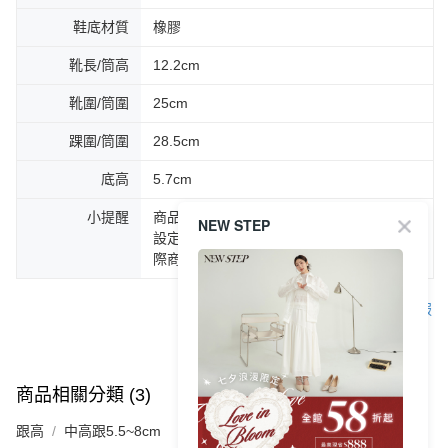
鞋底材質
橡膠
靴長/筒高
12.2cm
靴圍/筒圍
25cm
踝圍/筒圍
28.5cm
底高
5.7cm
小提醒
商品圖片顏色會因拍攝燈光環境或個人螢幕
NEW STEP
設定不同，而造成部份色差現象，顏色以實
際商品為主。
客服
商品相關分類 (3)
查看全部
跟高
中高跟5.5~8cm