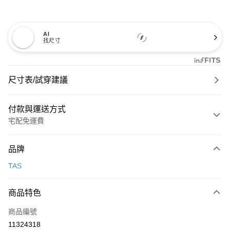
AI
找尺寸
尺寸表/試穿建議
付款與運送方式
宅配免運費
付款方式
品牌
信用卡一次付款
TAS
信用卡分期付款
3 期 0 利率 每期
NT$1,326
21家銀行
商品特色
6 期 0 利率 每期
NT$663
21家銀行
合作金庫商業銀行
第一商業銀行
商品編號
華南商業銀行
彰化商業銀行
合作金庫商業銀行
第一商業銀行
11324318
LINE Pay
上海商業儲蓄銀行
台北富邦商業銀行