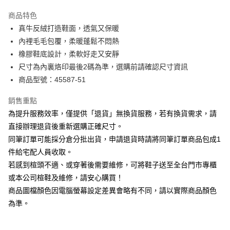
華南商業銀行
彰化商業銀行
國泰世華商業銀行
兆豐國際商業銀行
Apple Pay
上海商業儲蓄銀行
台北富邦商業銀行
商品特色
臺灣中小企業銀行
台中商業銀行
國泰世華商業銀行
兆豐國際商業銀行
真牛反絨打造鞋面，透氣又保暖
匯豐（台灣）商業銀行
華泰商業銀行
街口支付
臺灣中小企業銀行
台中商業銀行
內裡毛毛包覆，柔暖蓬鬆不悶熱
聯邦商業銀行
遠東國際商業銀行
匯豐（台灣）商業銀行
華泰商業銀行
悠遊付
元大商業銀行
永豐商業銀行
橡膠鞋底設計，柔軟好走又安靜
聯邦商業銀行
遠東國際商業銀行
玉山商業銀行
星展（台灣）商業銀行
尺寸為內裏烙印最後2碼為準，選購前請確認尺寸資訊
元大商業銀行
永豐商業銀行
Google Pay
台新國際商業銀行
中國信託商業銀行
玉山商業銀行
星展（台灣）商業銀行
商品型號：45587-51
台灣樂天信用卡公司
台新國際商業銀行
中國信託商業銀行
大哥付你分期
台灣樂天信用卡公司
銷售重點
相關說明
為提升服務效率，僅提供「退貨」無換貨服務，若有換貨需求，請
【大哥付你分期使用說明】
AFTEE先享後付
1.本服務由台灣大哥大提供，台灣大哥大用戶可立即使用無須另外申請。
直接辦理退貨後重新選購正確尺寸。
2.付款方式選擇「大哥付你分期」，訂單成立後會自動跳轉到大哥付的交易
相關說明
同筆訂單可能採分倉分批出貨，申請退貨時請將同筆訂單商品包成1
流程，驗證手機門號後，選擇欲分期的期數、繳款截止日，確認付款後即完
【關於「AFTEE先享後付」】
成交易。
件給宅配人員收取。
ATM付款
AFTEE先享後付是「在收到商品之後才付款」的支付方式。 讓您購物簡單
3.實際核准額度、可分期數及費用金額請依後續交易確認頁面所載為準。
若感到楦頭不適、或穿著後需要維修，可將鞋子送至全台門市專櫃
便利好安心！
4.訂單成立30分鐘內，如未前往確認交易或遇審核未通過，訂單將自動取
１．簡單：不需註冊會員、不需綁卡、不需儲值。
或本公司楦鞋及維修，請安心購買！
運送方式
消。如遇「轉專審核」未通過狀況，表示未達大哥付你分期系統評分，恕無
２．便利：只要手機號碼，簡訊認證，即可結帳。
法說明評估內容。
商品圖檔顏色因電腦螢幕設定差異會略有不同，請以實際商品顏色
３．安心：先確認商品／服務後，再付款。
宅配
【繳款方式說明】
為準。
1.分期款項不併入電信帳單，「大哥付你分期」於每月結算日後寄送繳費提
免運費
【「AFTEE先享後付」結帳流程】
醒簡訊。
１．於結帳方式選擇「AFTEE先享後付」後，將跳轉至「AFTEE先享後付」
2.透過簡訊連結打開帳單後，可選擇「超商條碼／台灣大直營門市／銀行轉
離島宅配
結帳頁面，進行簡訊認證並確認金額後，即可完成結帳。