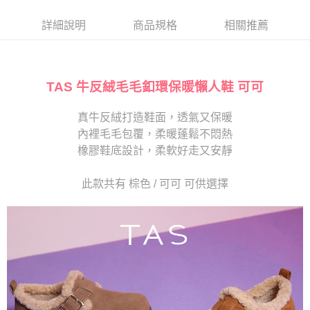
帳／街口支付／iPASS MONEY」等通路繳費。
２．訂單成立數日內，您將收到繳費通知簡訊。
每筆NT$280
３．收到繳費通知簡訊後14天內，點擊此簡訊中的連結，可透過四大超商／
詳細說明
商品規格
相關推薦
【注意事項】
ATM／網路銀行／等多元方式進行付款，方視為交易完成。
1.本服務係由「台灣大哥大股份有限公司」（以下簡稱本公司）所提供，讓
※ 請注意：結帳手續完成當下不需立刻繳費，但若您需要取消訂單，請聯絡
用戶於交易時，得透過本服務購買商品或服務，並由商店將買賣／分期付款
購買商品的店家。未經商家同意取消之訂單仍視為有效，需透過AFTEE先享
買賣價金債權讓與本公司後，依約使用本公司帳單繳交帳款。
後付繳納相關費用。
2.基於同意付款使用「大哥付你分期」之契約關係目的，商店將以您的個人
TAS 牛反絨毛毛釦環保暖懶人鞋 可可
※ 交易是否成功請以「AFTEE先享後付 」之結帳頁面顯示為準，若有關於
資料（包含姓名、電話或地址）提供予台灣大哥大進項蒐集、處理及利用，
是否繳費成功／繳費後需取消欲退款等相關疑問，請聯繫「AFTEE先享後付
由本公司與您本人進行分期帳單所需資料之確認、核對及更正。
客戶支援中心」
https://netprotections.freshdesk.com/support/home
真牛反絨打造鞋面，透氣又保暖
3.完整用戶服務條款，請詳閱以下連結：
https://oppay.tw/userRule
內裡毛毛包覆，柔暖蓬鬆不悶熱
【注意事項】
１．透過由恩沛科技股份有限公司提供之「AFTEE先享後付」服務完成之交
橡膠鞋底設計，柔軟好走又安靜
易，需依本服務之必要範圍內提供個人資料，並將交易相關給付款項請求債
權轉讓予恩沛科技股份有限公司。
此款共有 棕色 / 可可 可供選擇
２．關於個人資料處理事宜，請瀏覽以下網址：
https://aftee.tw/terms/#terms3
３．未成年的使用者請事先徵得法定代理人或監護人之同意方可使用
「AFTEE先享後付」，若未經同意申辦者引起之損失，本公司不負相關責
任。
４．使用「AFTEE先享後付」時，將依據個別帳號之用戶狀況，依本公司即
時審查核予不同之上限額度；若仍有額度不足之情形，本公司將視審查結果
請求用戶進行身份認證。
５．嚴禁一人註冊多個帳號或使用他人資訊註冊。若發現惡意使用之情形，
恩沛科技股份有限公司將有權停止該用戶之使用額度並採取法律行動。