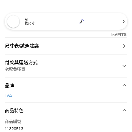
AI
找尺寸
尺寸表/試穿建議
付款與運送方式
宅配免運費
付款方式
品牌
信用卡一次付款
TAS
信用卡分期付款
3 期 0 利率 每期
NT$893
21家銀行
商品特色
6 期 0 利率 每期
NT$446
21家銀行
合作金庫商業銀行
第一商業銀行
商品編號
華南商業銀行
彰化商業銀行
合作金庫商業銀行
第一商業銀行
11320513
LINE Pay
上海商業儲蓄銀行
台北富邦商業銀行