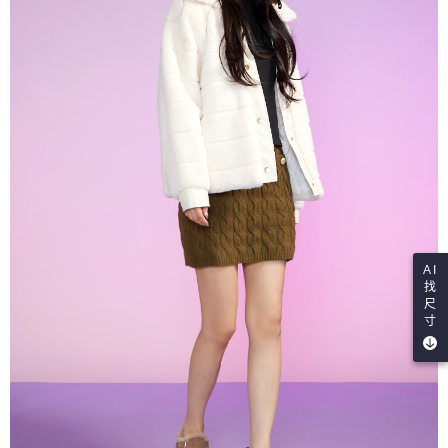
AI
找
尺
寸