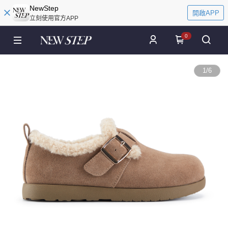
NewStep
開啟APP
立刻使用官方APP
0
1
/
6