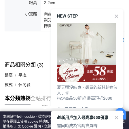
跟高
2.2cm
小提醒
商品圖片顏色會因拍攝燈光環境或個人螢幕
NEW STEP
設定不同，而造成部份色差現象，顏色以實
際商品為主。
客服
商品相關分類 (3)
查看全部
跟高
平底
款式
休閒鞋
夏天還沒結束，想買的新鞋趁這波
入手🌞
指定商品58折起 最高現折$888
本分類熱銷
全站排行
🎉 8月優惠一次看
①LINE購物最高10%回饋
🎁新用戶加入最高享650優惠
本網站中使用 cookie，欲查詢有關本網站使用 cookie 方式之詳情，及若您不希
②每周限定品現折200
熱門標籤
望在電腦上使用 cookie 時應如何變更電腦的 cookie 設定，請參閱本網站「
隱私
③指定商品58折起 最高現折$888
需同時成為官網會員唷!!
權條款
」之 Cookie 聲明。您繼續使用本網站即表示您同意本公司得按本網站使