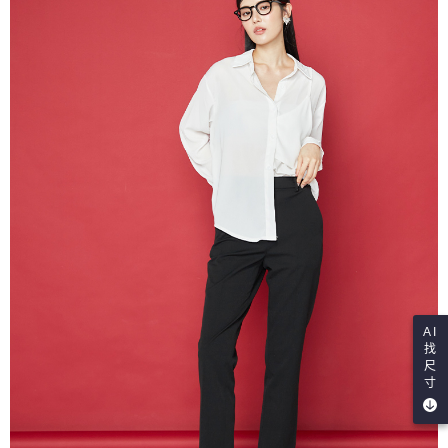
AI
找
尺
寸