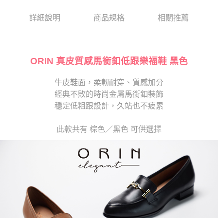
帳／街口支付／iPASS MONEY」等通路繳費。
２．訂單成立數日內，您將收到繳費通知簡訊。
每筆NT$280
３．收到繳費通知簡訊後14天內，點擊此簡訊中的連結，可透過四大超商／
詳細說明
商品規格
相關推薦
【注意事項】
ATM／網路銀行／等多元方式進行付款，方視為交易完成。
1.本服務係由「台灣大哥大股份有限公司」（以下簡稱本公司）所提供，讓
※ 請注意：結帳手續完成當下不需立刻繳費，但若您需要取消訂單，請聯絡
用戶於交易時，得透過本服務購買商品或服務，並由商店將買賣／分期付款
購買商品的店家。未經商家同意取消之訂單仍視為有效，需透過AFTEE先享
買賣價金債權讓與本公司後，依約使用本公司帳單繳交帳款。
後付繳納相關費用。
2.基於同意付款使用「大哥付你分期」之契約關係目的，商店將以您的個人
ORIN 真皮質感馬銜釦低跟樂福鞋 黑色
※ 交易是否成功請以「AFTEE先享後付 」之結帳頁面顯示為準，若有關於
資料（包含姓名、電話或地址）提供予台灣大哥大進項蒐集、處理及利用，
是否繳費成功／繳費後需取消欲退款等相關疑問，請聯繫「AFTEE先享後付
由本公司與您本人進行分期帳單所需資料之確認、核對及更正。
客戶支援中心」
https://netprotections.freshdesk.com/support/home
牛皮鞋面，柔韌耐穿、質感加分
3.完整用戶服務條款，請詳閱以下連結：
https://oppay.tw/userRule
經典不敗的時尚金屬馬銜釦裝飾
【注意事項】
１．透過由恩沛科技股份有限公司提供之「AFTEE先享後付」服務完成之交
穩定低粗跟設計，久站也不疲累
易，需依本服務之必要範圍內提供個人資料，並將交易相關給付款項請求債
權轉讓予恩沛科技股份有限公司。
此款共有 棕色／黑色 可供選擇
２．關於個人資料處理事宜，請瀏覽以下網址：
https://aftee.tw/terms/#terms3
３．未成年的使用者請事先徵得法定代理人或監護人之同意方可使用
「AFTEE先享後付」，若未經同意申辦者引起之損失，本公司不負相關責
任。
４．使用「AFTEE先享後付」時，將依據個別帳號之用戶狀況，依本公司即
時審查核予不同之上限額度；若仍有額度不足之情形，本公司將視審查結果
請求用戶進行身份認證。
５．嚴禁一人註冊多個帳號或使用他人資訊註冊。若發現惡意使用之情形，
恩沛科技股份有限公司將有權停止該用戶之使用額度並採取法律行動。