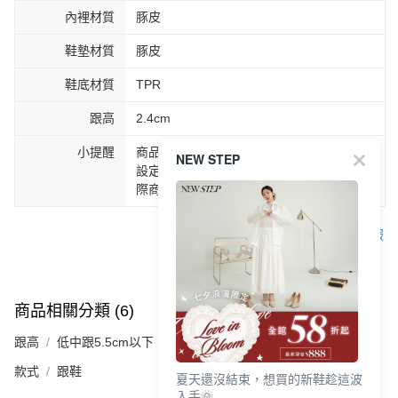
內裡材質
豚皮
鞋墊材質
豚皮
鞋底材質
TPR
跟高
2.4cm
小提醒
商品圖片顏色會因拍攝燈光環境或個人螢幕
NEW STEP
設定不同，而造成部份色差現象，顏色以實
際商品為主。
客服
商品相關分類 (6)
查看全部
跟高
低中跟5.5cm以下
款式
跟鞋
夏天還沒結束，想買的新鞋趁這波
入手🌞