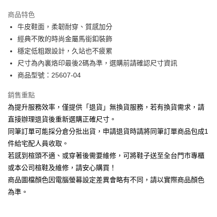
華南商業銀行
彰化商業銀行
國泰世華商業銀行
兆豐國際商業銀行
Apple Pay
上海商業儲蓄銀行
台北富邦商業銀行
商品特色
臺灣中小企業銀行
台中商業銀行
國泰世華商業銀行
兆豐國際商業銀行
牛皮鞋面，柔韌耐穿、質感加分
匯豐（台灣）商業銀行
華泰商業銀行
街口支付
臺灣中小企業銀行
台中商業銀行
經典不敗的時尚金屬馬銜釦裝飾
聯邦商業銀行
遠東國際商業銀行
匯豐（台灣）商業銀行
華泰商業銀行
悠遊付
元大商業銀行
永豐商業銀行
穩定低粗跟設計，久站也不疲累
聯邦商業銀行
遠東國際商業銀行
玉山商業銀行
星展（台灣）商業銀行
尺寸為內裏烙印最後2碼為準，選購前請確認尺寸資訊
元大商業銀行
永豐商業銀行
Google Pay
台新國際商業銀行
中國信託商業銀行
玉山商業銀行
星展（台灣）商業銀行
商品型號：25607-04
台灣樂天信用卡公司
台新國際商業銀行
中國信託商業銀行
大哥付你分期
台灣樂天信用卡公司
銷售重點
相關說明
為提升服務效率，僅提供「退貨」無換貨服務，若有換貨需求，請
【大哥付你分期使用說明】
AFTEE先享後付
1.本服務由台灣大哥大提供，台灣大哥大用戶可立即使用無須另外申請。
直接辦理退貨後重新選購正確尺寸。
2.付款方式選擇「大哥付你分期」，訂單成立後會自動跳轉到大哥付的交易
相關說明
同筆訂單可能採分倉分批出貨，申請退貨時請將同筆訂單商品包成1
流程，驗證手機門號後，選擇欲分期的期數、繳款截止日，確認付款後即完
【關於「AFTEE先享後付」】
成交易。
件給宅配人員收取。
ATM付款
AFTEE先享後付是「在收到商品之後才付款」的支付方式。 讓您購物簡單
3.實際核准額度、可分期數及費用金額請依後續交易確認頁面所載為準。
若感到楦頭不適、或穿著後需要維修，可將鞋子送至全台門市專櫃
便利好安心！
4.訂單成立30分鐘內，如未前往確認交易或遇審核未通過，訂單將自動取
１．簡單：不需註冊會員、不需綁卡、不需儲值。
或本公司楦鞋及維修，請安心購買！
運送方式
消。如遇「轉專審核」未通過狀況，表示未達大哥付你分期系統評分，恕無
２．便利：只要手機號碼，簡訊認證，即可結帳。
法說明評估內容。
商品圖檔顏色因電腦螢幕設定差異會略有不同，請以實際商品顏色
３．安心：先確認商品／服務後，再付款。
宅配
【繳款方式說明】
為準。
1.分期款項不併入電信帳單，「大哥付你分期」於每月結算日後寄送繳費提
免運費
【「AFTEE先享後付」結帳流程】
醒簡訊。
１．於結帳方式選擇「AFTEE先享後付」後，將跳轉至「AFTEE先享後付」
2.透過簡訊連結打開帳單後，可選擇「超商條碼／台灣大直營門市／銀行轉
離島宅配
結帳頁面，進行簡訊認證並確認金額後，即可完成結帳。