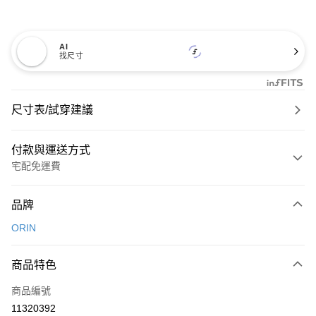
AI
找尺寸
尺寸表/試穿建議
付款與運送方式
宅配免運費
付款方式
品牌
信用卡一次付款
ORIN
信用卡分期付款
3 期 0 利率 每期
NT$826
21家銀行
商品特色
6 期 0 利率 每期
NT$413
21家銀行
合作金庫商業銀行
第一商業銀行
商品編號
華南商業銀行
彰化商業銀行
合作金庫商業銀行
第一商業銀行
11320392
LINE Pay
上海商業儲蓄銀行
台北富邦商業銀行