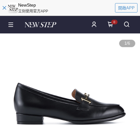
NewStep
開啟APP
立刻使用官方APP
0
1
/
6