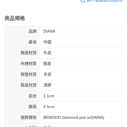
顯示電腦版詳細說明
商品規格
品牌
DIANA
產地
中國
鞋面材質
牛皮
內裡材質
豚皮
鞋墊材質
羊皮
鞋底材質
滴膠
前台
1.1cm
跟高
4.5cm
服飾贊助
BEMOOD (bemood.pse.is/DAINA)