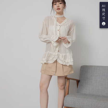
AI
找
尺
寸