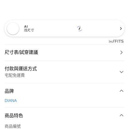
AI
找尺寸
尺寸表/試穿建議
付款與運送方式
宅配免運費
付款方式
品牌
信用卡一次付款
DIANA
信用卡分期付款
3 期 0 利率 每期
NT$726
21家銀行
商品特色
6 期 0 利率 每期
NT$363
21家銀行
合作金庫商業銀行
第一商業銀行
商品編號