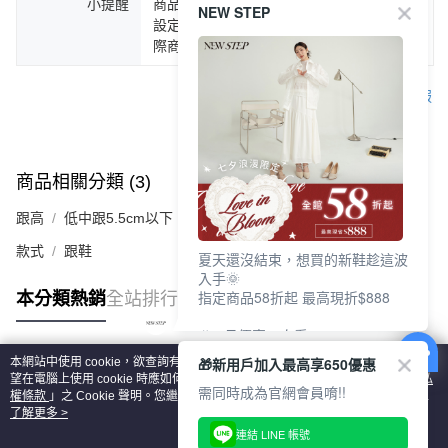
小提醒
商品圖片顏色會因拍攝燈光環境或個人螢幕
NEW STEP
設定不同，而造成部份色差現象，顏色以實
際商品為主。
客服
商品相關分類 (3)
查看全部
跟高
低中跟5.5cm以下
款式
跟鞋
夏天還沒結束，想買的新鞋趁這波
入手🌞
指定商品58折起 最高現折$888
本分類熱銷
全站排行
🎉 8月優惠一次看
①LINE購物最高10%回饋
🎁新用戶加入最高享650優惠
本網站中使用 cookie，欲查詢有關本網站使用 cookie 方式之詳情，及若您不希
②每周限定品現折200
熱門標籤
望在電腦上使用 cookie 時應如何變更電腦的 cookie 設定，請參閱本網站「
隱私
③指定商品58折起 最高現折$888
需同時成為官網會員唷!!
權條款
」之 Cookie 聲明。您繼續使用本網站即表示您同意本公司得按本網站使
用條款之 Cookie 聲明使用 cookie。
了解更多 >
上班鞋、休閒鞋、涼鞋一次逛齊
連結 LINE 帳號