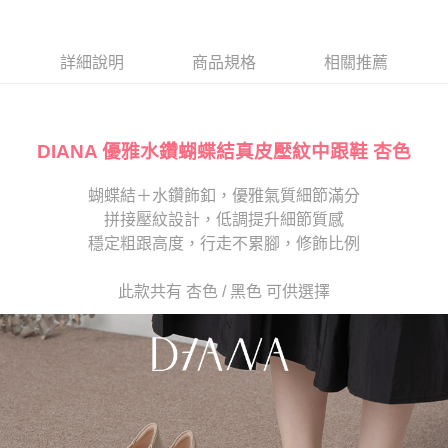
１．於結帳方式選擇「AFTEE先享後付」後，將跳轉至「AFTEE先享後付」
2.透過簡訊連結打開帳單後，可選擇「超商條碼／台灣大直營門市／銀行轉
離島宅配
結帳頁面，進行簡訊認證並確認金額後，即可完成結帳。
帳／街口支付／iPASS MONEY」等通路繳費。
２．訂單成立數日內，您將收到繳費通知簡訊。
每筆NT$280
３．收到繳費通知簡訊後14天內，點擊此簡訊中的連結，可透過四大超商／
詳細說明
商品規格
相關推薦
【注意事項】
ATM／網路銀行／等多元方式進行付款，方視為交易完成。
1.本服務係由「台灣大哥大股份有限公司」（以下簡稱本公司）所提供，讓
※ 請注意：結帳手續完成當下不需立刻繳費，但若您需要取消訂單，請聯絡
用戶於交易時，得透過本服務購買商品或服務，並由商店將買賣／分期付款
購買商品的店家。未經商家同意取消之訂單仍視為有效，需透過AFTEE先享
買賣價金債權讓與本公司後，依約使用本公司帳單繳交帳款。
後付繳納相關費用。
2.基於同意付款使用「大哥付你分期」之契約關係目的，商店將以您的個人
DIANA 優雅水鑽蝴蝶結真皮壓紋中跟鞋 杏色
※ 交易是否成功請以「AFTEE先享後付 」之結帳頁面顯示為準，若有關於
資料（包含姓名、電話或地址）提供予台灣大哥大進項蒐集、處理及利用，
是否繳費成功／繳費後需取消欲退款等相關疑問，請聯繫「AFTEE先享後付
由本公司與您本人進行分期帳單所需資料之確認、核對及更正。
客戶支援中心」
https://netprotections.freshdesk.com/support/home
蝴蝶結＋水鑽飾釦，優雅氣質細節滿分
3.完整用戶服務條款，請詳閱以下連結：
https://oppay.tw/userRule
拼接壓紋設計，低調提升細節質感
【注意事項】
１．透過由恩沛科技股份有限公司提供之「AFTEE先享後付」服務完成之交
穩定粗跟高度，行走不累腳，修飾比例
易，需依本服務之必要範圍內提供個人資料，並將交易相關給付款項請求債
權轉讓予恩沛科技股份有限公司。
此款共有 杏色 / 黑色 可供選擇
２．關於個人資料處理事宜，請瀏覽以下網址：
https://aftee.tw/terms/#terms3
３．未成年的使用者請事先徵得法定代理人或監護人之同意方可使用
「AFTEE先享後付」，若未經同意申辦者引起之損失，本公司不負相關責
任。
４．使用「AFTEE先享後付」時，將依據個別帳號之用戶狀況，依本公司即
時審查核予不同之上限額度；若仍有額度不足之情形，本公司將視審查結果
請求用戶進行身份認證。
５．嚴禁一人註冊多個帳號或使用他人資訊註冊。若發現惡意使用之情形，