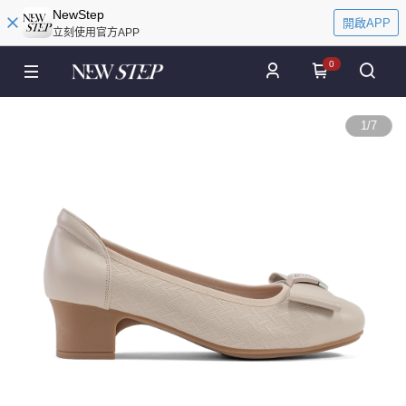
NewStep
開啟APP
立刻使用官方APP
0
1
/
7