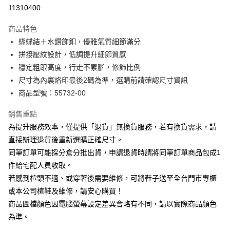
華南商業銀行
彰化商業銀行
合作金庫商業銀行
第一商業銀行
11310400
LINE Pay
上海商業儲蓄銀行
台北富邦商業銀行
華南商業銀行
彰化商業銀行
國泰世華商業銀行
兆豐國際商業銀行
Apple Pay
上海商業儲蓄銀行
台北富邦商業銀行
商品特色
臺灣中小企業銀行
台中商業銀行
國泰世華商業銀行
兆豐國際商業銀行
蝴蝶結＋水鑽飾釦，優雅氣質細節滿分
匯豐（台灣）商業銀行
華泰商業銀行
街口支付
臺灣中小企業銀行
台中商業銀行
拼接壓紋設計，低調提升細節質感
聯邦商業銀行
遠東國際商業銀行
匯豐（台灣）商業銀行
華泰商業銀行
悠遊付
元大商業銀行
永豐商業銀行
穩定粗跟高度，行走不累腳，修飾比例
聯邦商業銀行
遠東國際商業銀行
玉山商業銀行
星展（台灣）商業銀行
尺寸為內裏烙印最後2碼為準，選購前請確認尺寸資訊
元大商業銀行
永豐商業銀行
Google Pay
台新國際商業銀行
中國信託商業銀行
玉山商業銀行
星展（台灣）商業銀行
商品型號：55732-00
台灣樂天信用卡公司
台新國際商業銀行
中國信託商業銀行
大哥付你分期
台灣樂天信用卡公司
銷售重點
相關說明
為提升服務效率，僅提供「退貨」無換貨服務，若有換貨需求，請
【大哥付你分期使用說明】
AFTEE先享後付
1.本服務由台灣大哥大提供，台灣大哥大用戶可立即使用無須另外申請。
直接辦理退貨後重新選購正確尺寸。
2.付款方式選擇「大哥付你分期」，訂單成立後會自動跳轉到大哥付的交易
相關說明
同筆訂單可能採分倉分批出貨，申請退貨時請將同筆訂單商品包成1
流程，驗證手機門號後，選擇欲分期的期數、繳款截止日，確認付款後即完
【關於「AFTEE先享後付」】
成交易。
件給宅配人員收取。
ATM付款
AFTEE先享後付是「在收到商品之後才付款」的支付方式。 讓您購物簡單
3.實際核准額度、可分期數及費用金額請依後續交易確認頁面所載為準。
若感到楦頭不適、或穿著後需要維修，可將鞋子送至全台門市專櫃
便利好安心！
4.訂單成立30分鐘內，如未前往確認交易或遇審核未通過，訂單將自動取
１．簡單：不需註冊會員、不需綁卡、不需儲值。
或本公司楦鞋及維修，請安心購買！
運送方式
消。如遇「轉專審核」未通過狀況，表示未達大哥付你分期系統評分，恕無
２．便利：只要手機號碼，簡訊認證，即可結帳。
法說明評估內容。
商品圖檔顏色因電腦螢幕設定差異會略有不同，請以實際商品顏色
３．安心：先確認商品／服務後，再付款。
宅配
【繳款方式說明】
為準。
1.分期款項不併入電信帳單，「大哥付你分期」於每月結算日後寄送繳費提
免運費
【「AFTEE先享後付」結帳流程】
醒簡訊。