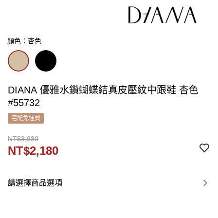
顏色：杏色
DIANA 優雅水鑽蝴蝶結真皮壓紋中跟鞋 杏色
#55732
宅配免運費
NT$3,980
NT$2,180
請選擇商品選項