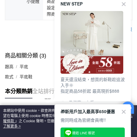
小提醒
商品圖片顏色會因拍攝燈光環境或個人螢幕
NEW STEP
設定不同，而造成部份色差現象，顏色以實
際商品為主。
客服
商品相關分類 (3)
查看全部
跟高
平底
款式
平底鞋
夏天還沒結束，想買的新鞋趁這波
入手🌞
指定商品58折起 最高現折$888
本分類熱銷
全站排行
🎉 8月優惠一次看
①LINE購物最高10%回饋
🎁新用戶加入最高享650優惠
本網站中使用 cookie，欲查詢有關本網站使用 cookie 方式之詳情，及若您不希
②每周限定品現折200
熱門標籤
望在電腦上使用 cookie 時應如何變更電腦的 cookie 設定，請參閱本網站「
隱私
③指定商品58折起 最高現折$888
需同時成為官網會員唷!!
權條款
」之 Cookie 聲明。您繼續使用本網站即表示您同意本公司得按本網站使
用條款之 Cookie 聲明使用 cookie。
了解更多 >
上班鞋、休閒鞋、涼鞋一次逛齊
連結 LINE 帳號