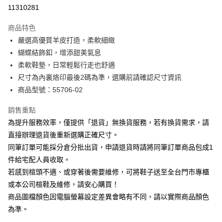
華南商業銀行
彰化商業銀行
合作金庫商業銀行
第一商業銀行
11310281
LINE Pay
上海商業儲蓄銀行
台北富邦商業銀行
華南商業銀行
彰化商業銀行
國泰世華商業銀行
兆豐國際商業銀行
Apple Pay
上海商業儲蓄銀行
台北富邦商業銀行
商品特色
臺灣中小企業銀行
台中商業銀行
國泰世華商業銀行
兆豐國際商業銀行
嚴選高優質羊皮打造，柔軟細緻
匯豐（台灣）商業銀行
華泰商業銀行
街口支付
臺灣中小企業銀行
台中商業銀行
蝴蝶結飾釦，增添甜美氣息
聯邦商業銀行
遠東國際商業銀行
匯豐（台灣）商業銀行
華泰商業銀行
悠遊付
元大商業銀行
永豐商業銀行
柔軟鞋墊，日常輕鬆行走也舒適
聯邦商業銀行
遠東國際商業銀行
玉山商業銀行
星展（台灣）商業銀行
尺寸為內裏烙印最後2碼為準，選購前請確認尺寸資訊
元大商業銀行
永豐商業銀行
Google Pay
台新國際商業銀行
中國信託商業銀行
玉山商業銀行
星展（台灣）商業銀行
商品型號：55706-02
台灣樂天信用卡公司
台新國際商業銀行
中國信託商業銀行
大哥付你分期
台灣樂天信用卡公司
銷售重點
相關說明
為提升服務效率，僅提供「退貨」無換貨服務，若有換貨需求，請
【大哥付你分期使用說明】
AFTEE先享後付
1.本服務由台灣大哥大提供，台灣大哥大用戶可立即使用無須另外申請。
直接辦理退貨後重新選購正確尺寸。
2.付款方式選擇「大哥付你分期」，訂單成立後會自動跳轉到大哥付的交易
相關說明
同筆訂單可能採分倉分批出貨，申請退貨時請將同筆訂單商品包成1
流程，驗證手機門號後，選擇欲分期的期數、繳款截止日，確認付款後即完
【關於「AFTEE先享後付」】
成交易。
件給宅配人員收取。
ATM付款
AFTEE先享後付是「在收到商品之後才付款」的支付方式。 讓您購物簡單
3.實際核准額度、可分期數及費用金額請依後續交易確認頁面所載為準。
若感到楦頭不適、或穿著後需要維修，可將鞋子送至全台門市專櫃
便利好安心！
4.訂單成立30分鐘內，如未前往確認交易或遇審核未通過，訂單將自動取
１．簡單：不需註冊會員、不需綁卡、不需儲值。
或本公司楦鞋及維修，請安心購買！
運送方式
消。如遇「轉專審核」未通過狀況，表示未達大哥付你分期系統評分，恕無
２．便利：只要手機號碼，簡訊認證，即可結帳。
法說明評估內容。
商品圖檔顏色因電腦螢幕設定差異會略有不同，請以實際商品顏色
３．安心：先確認商品／服務後，再付款。
宅配
【繳款方式說明】
為準。
1.分期款項不併入電信帳單，「大哥付你分期」於每月結算日後寄送繳費提
免運費
【「AFTEE先享後付」結帳流程】
醒簡訊。