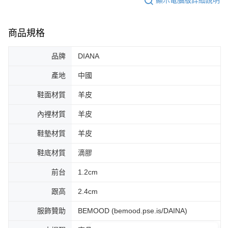
顯示電腦版詳細說明
商品規格
品牌
DIANA
產地
中國
鞋面材質
羊皮
內裡材質
羊皮
鞋墊材質
羊皮
鞋底材質
滴膠
前台
1.2cm
跟高
2.4cm
服飾贊助
BEMOOD (bemood.pse.is/DAINA)