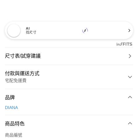
AI
找尺寸
尺寸表/試穿建議
付款與運送方式
宅配免運費
付款方式
品牌
信用卡一次付款
DIANA
信用卡分期付款
3 期 0 利率 每期
NT$726
21家銀行
商品特色
6 期 0 利率 每期
NT$363
21家銀行
合作金庫商業銀行
第一商業銀行
商品編號