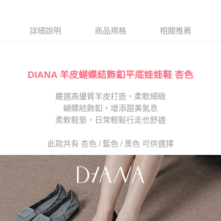
１．於結帳方式選擇「AFTEE先享後付」後，將跳轉至「AFTEE先享後付」
2.透過簡訊連結打開帳單後，可選擇「超商條碼／台灣大直營門市／銀行轉
離島宅配
結帳頁面，進行簡訊認證並確認金額後，即可完成結帳。
帳／街口支付／iPASS MONEY」等通路繳費。
２．訂單成立數日內，您將收到繳費通知簡訊。
每筆NT$280
３．收到繳費通知簡訊後14天內，點擊此簡訊中的連結，可透過四大超商／
詳細說明
商品規格
相關推薦
【注意事項】
ATM／網路銀行／等多元方式進行付款，方視為交易完成。
1.本服務係由「台灣大哥大股份有限公司」（以下簡稱本公司）所提供，讓
※ 請注意：結帳手續完成當下不需立刻繳費，但若您需要取消訂單，請聯絡
用戶於交易時，得透過本服務購買商品或服務，並由商店將買賣／分期付款
購買商品的店家。未經商家同意取消之訂單仍視為有效，需透過AFTEE先享
買賣價金債權讓與本公司後，依約使用本公司帳單繳交帳款。
後付繳納相關費用。
2.基於同意付款使用「大哥付你分期」之契約關係目的，商店將以您的個人
DIANA 羊皮蝴蝶結飾釦平底娃娃鞋 杏色
※ 交易是否成功請以「AFTEE先享後付 」之結帳頁面顯示為準，若有關於
資料（包含姓名、電話或地址）提供予台灣大哥大進項蒐集、處理及利用，
是否繳費成功／繳費後需取消欲退款等相關疑問，請聯繫「AFTEE先享後付
由本公司與您本人進行分期帳單所需資料之確認、核對及更正。
客戶支援中心」
https://netprotections.freshdesk.com/support/home
嚴選高優質羊皮打造，柔軟細緻
3.完整用戶服務條款，請詳閱以下連結：
https://oppay.tw/userRule
蝴蝶結飾釦，增添甜美氣息
【注意事項】
１．透過由恩沛科技股份有限公司提供之「AFTEE先享後付」服務完成之交
柔軟鞋墊，日常輕鬆行走也舒適
易，需依本服務之必要範圍內提供個人資料，並將交易相關給付款項請求債
權轉讓予恩沛科技股份有限公司。
此款共有 杏色 / 藍色 / 黑色 可供選擇
２．關於個人資料處理事宜，請瀏覽以下網址：
https://aftee.tw/terms/#terms3
３．未成年的使用者請事先徵得法定代理人或監護人之同意方可使用
「AFTEE先享後付」，若未經同意申辦者引起之損失，本公司不負相關責
任。
４．使用「AFTEE先享後付」時，將依據個別帳號之用戶狀況，依本公司即
時審查核予不同之上限額度；若仍有額度不足之情形，本公司將視審查結果
請求用戶進行身份認證。
５．嚴禁一人註冊多個帳號或使用他人資訊註冊。若發現惡意使用之情形，