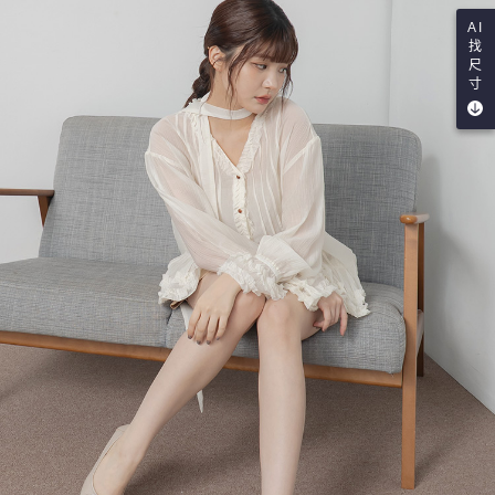
AI
找
尺
寸