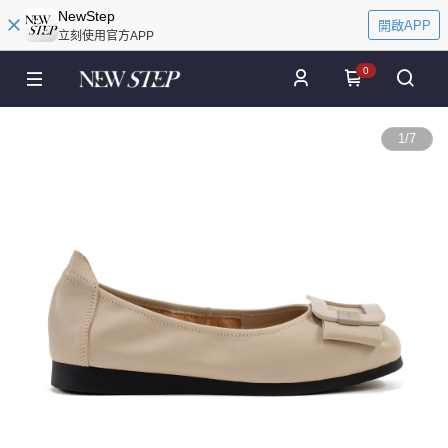
NewStep
開啟APP
立刻使用官方APP
0
1
/
7