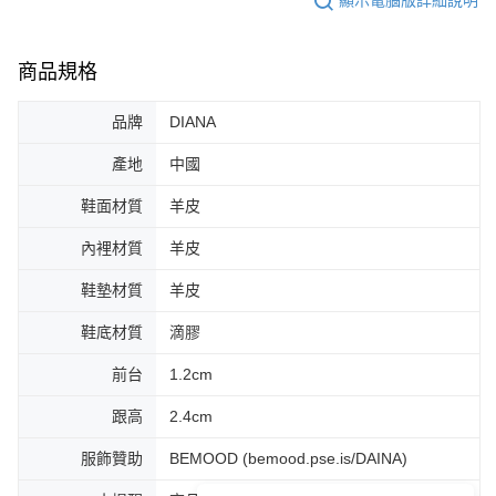
顯示電腦版詳細說明
商品規格
品牌
DIANA
產地
中國
鞋面材質
羊皮
內裡材質
羊皮
鞋墊材質
羊皮
鞋底材質
滴膠
前台
1.2cm
跟高
2.4cm
服飾贊助
BEMOOD (bemood.pse.is/DAINA)