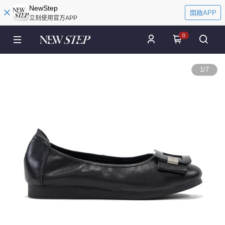
NewStep
開啟APP
立刻使用官方APP
0
1
/
7