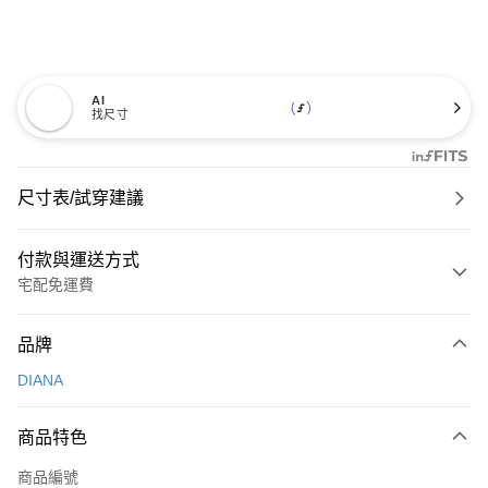
AI
找尺寸
尺寸表/試穿建議
付款與運送方式
宅配免運費
付款方式
品牌
信用卡一次付款
DIANA
信用卡分期付款
3 期 0 利率 每期
NT$726
21家銀行
商品特色
6 期 0 利率 每期
NT$363
21家銀行
合作金庫商業銀行
第一商業銀行
商品編號