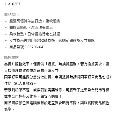
華南商業銀行
彰化商業銀行
合作金庫商業銀行
第一商業銀行
11310257
LINE Pay
上海商業儲蓄銀行
台北富邦商業銀行
華南商業銀行
彰化商業銀行
國泰世華商業銀行
兆豐國際商業銀行
Apple Pay
上海商業儲蓄銀行
台北富邦商業銀行
商品特色
臺灣中小企業銀行
台中商業銀行
國泰世華商業銀行
兆豐國際商業銀行
嚴選高優質羊皮打造，柔軟細緻
匯豐（台灣）商業銀行
華泰商業銀行
街口支付
臺灣中小企業銀行
台中商業銀行
蝴蝶結飾釦，增添甜美氣息
聯邦商業銀行
遠東國際商業銀行
匯豐（台灣）商業銀行
華泰商業銀行
悠遊付
元大商業銀行
永豐商業銀行
柔軟鞋墊，日常輕鬆行走也舒適
聯邦商業銀行
遠東國際商業銀行
玉山商業銀行
星展（台灣）商業銀行
尺寸為內裏烙印最後2碼為準，選購前請確認尺寸資訊
元大商業銀行
永豐商業銀行
Google Pay
台新國際商業銀行
中國信託商業銀行
玉山商業銀行
星展（台灣）商業銀行
商品型號：55706-04
台灣樂天信用卡公司
台新國際商業銀行
中國信託商業銀行
大哥付你分期
台灣樂天信用卡公司
銷售重點
相關說明
為提升服務效率，僅提供「退貨」無換貨服務，若有換貨需求，請
【大哥付你分期使用說明】
AFTEE先享後付
1.本服務由台灣大哥大提供，台灣大哥大用戶可立即使用無須另外申請。
直接辦理退貨後重新選購正確尺寸。
2.付款方式選擇「大哥付你分期」，訂單成立後會自動跳轉到大哥付的交易
相關說明
同筆訂單可能採分倉分批出貨，申請退貨時請將同筆訂單商品包成1
流程，驗證手機門號後，選擇欲分期的期數、繳款截止日，確認付款後即完
【關於「AFTEE先享後付」】
成交易。
件給宅配人員收取。
ATM付款
AFTEE先享後付是「在收到商品之後才付款」的支付方式。 讓您購物簡單
3.實際核准額度、可分期數及費用金額請依後續交易確認頁面所載為準。
若感到楦頭不適、或穿著後需要維修，可將鞋子送至全台門市專櫃
便利好安心！
4.訂單成立30分鐘內，如未前往確認交易或遇審核未通過，訂單將自動取
１．簡單：不需註冊會員、不需綁卡、不需儲值。
或本公司楦鞋及維修，請安心購買！
運送方式
消。如遇「轉專審核」未通過狀況，表示未達大哥付你分期系統評分，恕無
２．便利：只要手機號碼，簡訊認證，即可結帳。
法說明評估內容。
商品圖檔顏色因電腦螢幕設定差異會略有不同，請以實際商品顏色
３．安心：先確認商品／服務後，再付款。
宅配
【繳款方式說明】
為準。
1.分期款項不併入電信帳單，「大哥付你分期」於每月結算日後寄送繳費提
免運費
【「AFTEE先享後付」結帳流程】
醒簡訊。