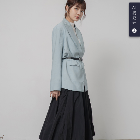
AI
找
尺
寸