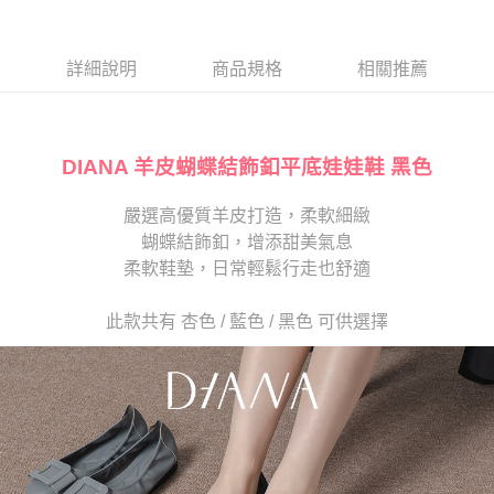
１．於結帳方式選擇「AFTEE先享後付」後，將跳轉至「AFTEE先享後付」
2.透過簡訊連結打開帳單後，可選擇「超商條碼／台灣大直營門市／銀行轉
離島宅配
結帳頁面，進行簡訊認證並確認金額後，即可完成結帳。
帳／街口支付／iPASS MONEY」等通路繳費。
２．訂單成立數日內，您將收到繳費通知簡訊。
每筆NT$280
３．收到繳費通知簡訊後14天內，點擊此簡訊中的連結，可透過四大超商／
詳細說明
商品規格
相關推薦
【注意事項】
ATM／網路銀行／等多元方式進行付款，方視為交易完成。
1.本服務係由「台灣大哥大股份有限公司」（以下簡稱本公司）所提供，讓
※ 請注意：結帳手續完成當下不需立刻繳費，但若您需要取消訂單，請聯絡
用戶於交易時，得透過本服務購買商品或服務，並由商店將買賣／分期付款
購買商品的店家。未經商家同意取消之訂單仍視為有效，需透過AFTEE先享
買賣價金債權讓與本公司後，依約使用本公司帳單繳交帳款。
後付繳納相關費用。
2.基於同意付款使用「大哥付你分期」之契約關係目的，商店將以您的個人
DIANA 羊皮蝴蝶結飾釦平底娃娃鞋 黑色
※ 交易是否成功請以「AFTEE先享後付 」之結帳頁面顯示為準，若有關於
資料（包含姓名、電話或地址）提供予台灣大哥大進項蒐集、處理及利用，
是否繳費成功／繳費後需取消欲退款等相關疑問，請聯繫「AFTEE先享後付
由本公司與您本人進行分期帳單所需資料之確認、核對及更正。
客戶支援中心」
https://netprotections.freshdesk.com/support/home
嚴選高優質羊皮打造，柔軟細緻
3.完整用戶服務條款，請詳閱以下連結：
https://oppay.tw/userRule
蝴蝶結飾釦，增添甜美氣息
【注意事項】
１．透過由恩沛科技股份有限公司提供之「AFTEE先享後付」服務完成之交
柔軟鞋墊，日常輕鬆行走也舒適
易，需依本服務之必要範圍內提供個人資料，並將交易相關給付款項請求債
權轉讓予恩沛科技股份有限公司。
此款共有 杏色 / 藍色 / 黑色 可供選擇
２．關於個人資料處理事宜，請瀏覽以下網址：
https://aftee.tw/terms/#terms3
３．未成年的使用者請事先徵得法定代理人或監護人之同意方可使用
「AFTEE先享後付」，若未經同意申辦者引起之損失，本公司不負相關責
任。
４．使用「AFTEE先享後付」時，將依據個別帳號之用戶狀況，依本公司即
時審查核予不同之上限額度；若仍有額度不足之情形，本公司將視審查結果
請求用戶進行身份認證。
５．嚴禁一人註冊多個帳號或使用他人資訊註冊。若發現惡意使用之情形，