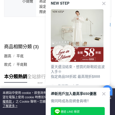
小提醒
商品圖片顏色會因拍攝燈光環境或個人螢幕
NEW STEP
設定不同，而造成部份色差現象，顏色以實
際商品為主。
客服
商品相關分類 (3)
查看全部
跟高
平底
款式
平底鞋
夏天還沒結束，想買的新鞋趁這波
入手🌞
指定商品58折起 最高現折$888
本分類熱銷
全站排行
🎉 8月優惠一次看
①LINE購物最高10%回饋
🎁新用戶加入最高享650優惠
本網站中使用 cookie，欲查詢有關本網站使用 cookie 方式之詳情，及若您不希
②每周限定品現折200
熱門標籤
望在電腦上使用 cookie 時應如何變更電腦的 cookie 設定，請參閱本網站「
隱私
③指定商品58折起 最高現折$888
需同時成為官網會員唷!!
權條款
」之 Cookie 聲明。您繼續使用本網站即表示您同意本公司得按本網站使
用條款之 Cookie 聲明使用 cookie。
了解更多 >
上班鞋、休閒鞋、涼鞋一次逛齊
連結 LINE 帳號