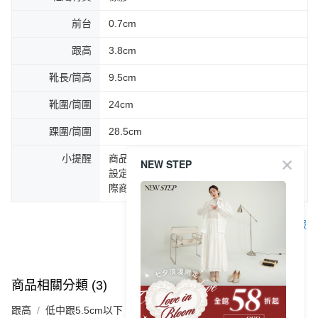
前台
0.7cm
跟高
3.8cm
靴長/筒高
9.5cm
靴圍/筒圍
24cm
踝圍/筒圍
28.5cm
小提醒
商品圖片顏色會因拍攝燈光環境或個人螢幕
NEW STEP
設定不同，而造成部份色差現象，顏色以實
際商品為主。
客服
商品相關分類 (3)
查看全部
跟高
低中跟5.5cm以下