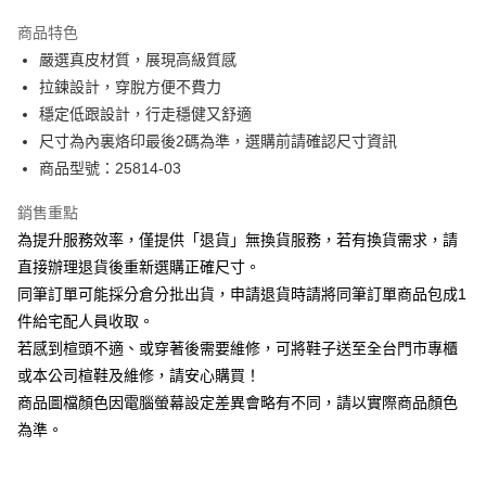
華南商業銀行
彰化商業銀行
國泰世華商業銀行
兆豐國際商業銀行
Apple Pay
上海商業儲蓄銀行
台北富邦商業銀行
商品特色
臺灣中小企業銀行
台中商業銀行
國泰世華商業銀行
兆豐國際商業銀行
嚴選真皮材質，展現高級質感
匯豐（台灣）商業銀行
華泰商業銀行
街口支付
臺灣中小企業銀行
台中商業銀行
拉鍊設計，穿脫方便不費力
聯邦商業銀行
遠東國際商業銀行
匯豐（台灣）商業銀行
華泰商業銀行
悠遊付
元大商業銀行
永豐商業銀行
穩定低跟設計，行走穩健又舒適
聯邦商業銀行
遠東國際商業銀行
玉山商業銀行
星展（台灣）商業銀行
尺寸為內裏烙印最後2碼為準，選購前請確認尺寸資訊
元大商業銀行
永豐商業銀行
Google Pay
台新國際商業銀行
中國信託商業銀行
玉山商業銀行
星展（台灣）商業銀行
商品型號：25814-03
台灣樂天信用卡公司
台新國際商業銀行
中國信託商業銀行
大哥付你分期
台灣樂天信用卡公司
銷售重點
相關說明
為提升服務效率，僅提供「退貨」無換貨服務，若有換貨需求，請
【大哥付你分期使用說明】
AFTEE先享後付
1.本服務由台灣大哥大提供，台灣大哥大用戶可立即使用無須另外申請。
直接辦理退貨後重新選購正確尺寸。
2.付款方式選擇「大哥付你分期」，訂單成立後會自動跳轉到大哥付的交易
相關說明
同筆訂單可能採分倉分批出貨，申請退貨時請將同筆訂單商品包成1
流程，驗證手機門號後，選擇欲分期的期數、繳款截止日，確認付款後即完
【關於「AFTEE先享後付」】
成交易。
件給宅配人員收取。
ATM付款
AFTEE先享後付是「在收到商品之後才付款」的支付方式。 讓您購物簡單
3.實際核准額度、可分期數及費用金額請依後續交易確認頁面所載為準。
若感到楦頭不適、或穿著後需要維修，可將鞋子送至全台門市專櫃
便利好安心！
4.訂單成立30分鐘內，如未前往確認交易或遇審核未通過，訂單將自動取
１．簡單：不需註冊會員、不需綁卡、不需儲值。
或本公司楦鞋及維修，請安心購買！
運送方式
消。如遇「轉專審核」未通過狀況，表示未達大哥付你分期系統評分，恕無
２．便利：只要手機號碼，簡訊認證，即可結帳。
法說明評估內容。
商品圖檔顏色因電腦螢幕設定差異會略有不同，請以實際商品顏色
３．安心：先確認商品／服務後，再付款。
宅配
【繳款方式說明】
為準。
1.分期款項不併入電信帳單，「大哥付你分期」於每月結算日後寄送繳費提
免運費
【「AFTEE先享後付」結帳流程】
醒簡訊。
１．於結帳方式選擇「AFTEE先享後付」後，將跳轉至「AFTEE先享後付」
2.透過簡訊連結打開帳單後，可選擇「超商條碼／台灣大直營門市／銀行轉
離島宅配
結帳頁面，進行簡訊認證並確認金額後，即可完成結帳。