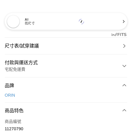
AI
找尺寸
尺寸表/試穿建議
付款與運送方式
宅配免運費
付款方式
品牌
信用卡一次付款
ORIN
信用卡分期付款
3 期 0 利率 每期
NT$1,226
21家銀行
商品特色
6 期 0 利率 每期
NT$613
21家銀行
合作金庫商業銀行
第一商業銀行
商品編號
華南商業銀行
彰化商業銀行
合作金庫商業銀行
第一商業銀行
11270790
LINE Pay
上海商業儲蓄銀行
台北富邦商業銀行