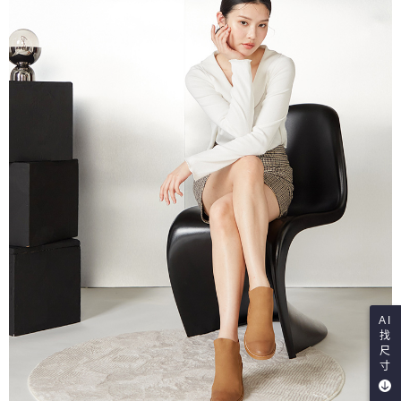
AI
找
尺
寸