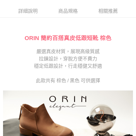
帳／街口支付／iPASS MONEY」等通路繳費。
２．訂單成立數日內，您將收到繳費通知簡訊。
每筆NT$280
３．收到繳費通知簡訊後14天內，點擊此簡訊中的連結，可透過四大超商／
詳細說明
商品規格
相關推薦
【注意事項】
ATM／網路銀行／等多元方式進行付款，方視為交易完成。
1.本服務係由「台灣大哥大股份有限公司」（以下簡稱本公司）所提供，讓
※ 請注意：結帳手續完成當下不需立刻繳費，但若您需要取消訂單，請聯絡
用戶於交易時，得透過本服務購買商品或服務，並由商店將買賣／分期付款
購買商品的店家。未經商家同意取消之訂單仍視為有效，需透過AFTEE先享
買賣價金債權讓與本公司後，依約使用本公司帳單繳交帳款。
後付繳納相關費用。
2.基於同意付款使用「大哥付你分期」之契約關係目的，商店將以您的個人
ORIN 簡約百搭真皮低跟短靴 棕色
※ 交易是否成功請以「AFTEE先享後付 」之結帳頁面顯示為準，若有關於
資料（包含姓名、電話或地址）提供予台灣大哥大進項蒐集、處理及利用，
是否繳費成功／繳費後需取消欲退款等相關疑問，請聯繫「AFTEE先享後付
由本公司與您本人進行分期帳單所需資料之確認、核對及更正。
客戶支援中心」
https://netprotections.freshdesk.com/support/home
嚴選真皮材質，展現高級質感
3.完整用戶服務條款，請詳閱以下連結：
https://oppay.tw/userRule
拉鍊設計，穿脫方便不費力
【注意事項】
１．透過由恩沛科技股份有限公司提供之「AFTEE先享後付」服務完成之交
穩定低跟設計，行走穩健又舒適
易，需依本服務之必要範圍內提供個人資料，並將交易相關給付款項請求債
權轉讓予恩沛科技股份有限公司。
此款共有 棕色 / 黑色 可供選擇
２．關於個人資料處理事宜，請瀏覽以下網址：
https://aftee.tw/terms/#terms3
３．未成年的使用者請事先徵得法定代理人或監護人之同意方可使用
「AFTEE先享後付」，若未經同意申辦者引起之損失，本公司不負相關責
任。
４．使用「AFTEE先享後付」時，將依據個別帳號之用戶狀況，依本公司即
時審查核予不同之上限額度；若仍有額度不足之情形，本公司將視審查結果
請求用戶進行身份認證。
５．嚴禁一人註冊多個帳號或使用他人資訊註冊。若發現惡意使用之情形，
恩沛科技股份有限公司將有權停止該用戶之使用額度並採取法律行動。