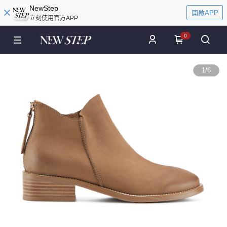
NewStep
開啟APP
立刻使用官方APP
0
1
/
6