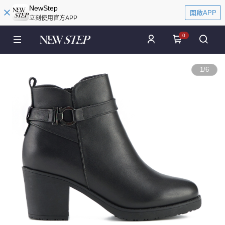
NewStep
開啟APP
立刻使用官方APP
0
1
/
6