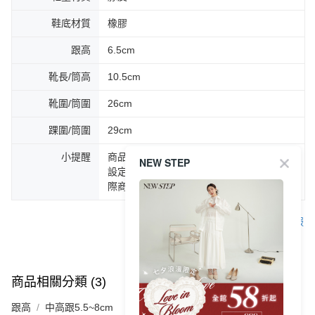
鞋底材質
橡膠
跟高
6.5cm
靴長/筒高
10.5cm
靴圍/筒圍
26cm
踝圍/筒圍
29cm
小提醒
商品圖片顏色會因拍攝燈光環境或個人螢幕
NEW STEP
設定不同，而造成部份色差現象，顏色以實
際商品為主。
客服
商品相關分類 (3)
查看全部
跟高
中高跟5.5~8cm