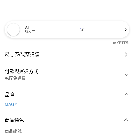
AI
找尺寸
尺寸表/試穿建議
付款與運送方式
宅配免運費
付款方式
品牌
信用卡一次付款
MAGY
信用卡分期付款
3 期 0 利率 每期
NT$1,326
21家銀行
商品特色
6 期 0 利率 每期
NT$663
21家銀行
合作金庫商業銀行
第一商業銀行
商品編號