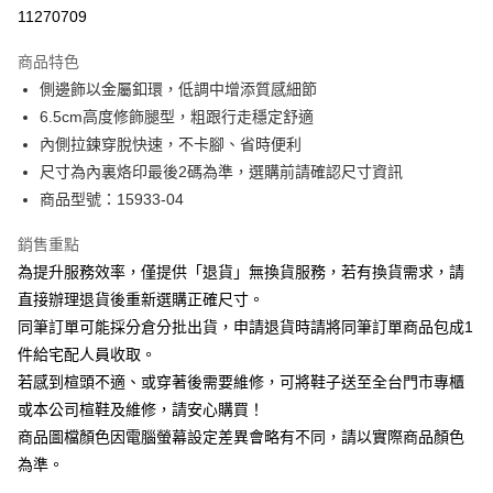
華南商業銀行
彰化商業銀行
合作金庫商業銀行
第一商業銀行
11270709
LINE Pay
上海商業儲蓄銀行
台北富邦商業銀行
華南商業銀行
彰化商業銀行
國泰世華商業銀行
兆豐國際商業銀行
Apple Pay
上海商業儲蓄銀行
台北富邦商業銀行
商品特色
臺灣中小企業銀行
台中商業銀行
國泰世華商業銀行
兆豐國際商業銀行
側邊飾以金屬釦環，低調中增添質感細節
匯豐（台灣）商業銀行
華泰商業銀行
街口支付
臺灣中小企業銀行
台中商業銀行
6.5cm高度修飾腿型，粗跟行走穩定舒適
聯邦商業銀行
遠東國際商業銀行
匯豐（台灣）商業銀行
華泰商業銀行
悠遊付
元大商業銀行
永豐商業銀行
內側拉鍊穿脫快速，不卡腳、省時便利
聯邦商業銀行
遠東國際商業銀行
玉山商業銀行
星展（台灣）商業銀行
尺寸為內裏烙印最後2碼為準，選購前請確認尺寸資訊
元大商業銀行
永豐商業銀行
Google Pay
台新國際商業銀行
中國信託商業銀行
玉山商業銀行
星展（台灣）商業銀行
商品型號：15933-04
台灣樂天信用卡公司
台新國際商業銀行
中國信託商業銀行
大哥付你分期
台灣樂天信用卡公司
銷售重點
相關說明
為提升服務效率，僅提供「退貨」無換貨服務，若有換貨需求，請
【大哥付你分期使用說明】
AFTEE先享後付
1.本服務由台灣大哥大提供，台灣大哥大用戶可立即使用無須另外申請。
直接辦理退貨後重新選購正確尺寸。
2.付款方式選擇「大哥付你分期」，訂單成立後會自動跳轉到大哥付的交易
相關說明
同筆訂單可能採分倉分批出貨，申請退貨時請將同筆訂單商品包成1
流程，驗證手機門號後，選擇欲分期的期數、繳款截止日，確認付款後即完
【關於「AFTEE先享後付」】
成交易。
件給宅配人員收取。
ATM付款
AFTEE先享後付是「在收到商品之後才付款」的支付方式。 讓您購物簡單
3.實際核准額度、可分期數及費用金額請依後續交易確認頁面所載為準。
若感到楦頭不適、或穿著後需要維修，可將鞋子送至全台門市專櫃
便利好安心！
4.訂單成立30分鐘內，如未前往確認交易或遇審核未通過，訂單將自動取
１．簡單：不需註冊會員、不需綁卡、不需儲值。
或本公司楦鞋及維修，請安心購買！
運送方式
消。如遇「轉專審核」未通過狀況，表示未達大哥付你分期系統評分，恕無
２．便利：只要手機號碼，簡訊認證，即可結帳。
法說明評估內容。
商品圖檔顏色因電腦螢幕設定差異會略有不同，請以實際商品顏色
３．安心：先確認商品／服務後，再付款。
宅配
【繳款方式說明】
為準。
1.分期款項不併入電信帳單，「大哥付你分期」於每月結算日後寄送繳費提
免運費
【「AFTEE先享後付」結帳流程】
醒簡訊。