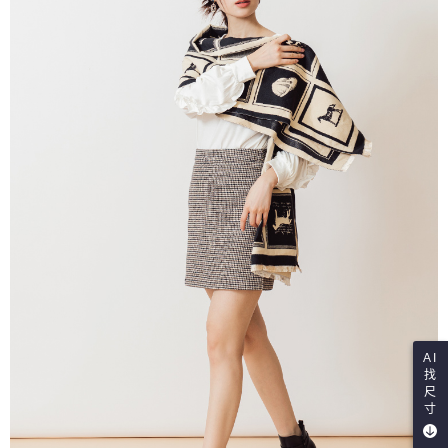
AI
找
尺
寸