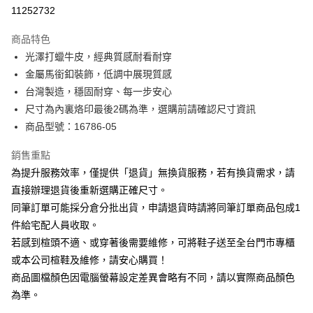
華南商業銀行
彰化商業銀行
合作金庫商業銀行
第一商業銀行
11252732
LINE Pay
上海商業儲蓄銀行
台北富邦商業銀行
華南商業銀行
彰化商業銀行
國泰世華商業銀行
兆豐國際商業銀行
Apple Pay
上海商業儲蓄銀行
台北富邦商業銀行
商品特色
臺灣中小企業銀行
台中商業銀行
國泰世華商業銀行
兆豐國際商業銀行
光澤打蠟牛皮，經典質感耐看耐穿
匯豐（台灣）商業銀行
華泰商業銀行
街口支付
臺灣中小企業銀行
台中商業銀行
金屬馬銜釦裝飾，低調中展現質感
聯邦商業銀行
遠東國際商業銀行
匯豐（台灣）商業銀行
華泰商業銀行
悠遊付
元大商業銀行
永豐商業銀行
台灣製造，穩固耐穿、每一步安心
聯邦商業銀行
遠東國際商業銀行
玉山商業銀行
星展（台灣）商業銀行
尺寸為內裏烙印最後2碼為準，選購前請確認尺寸資訊
元大商業銀行
永豐商業銀行
Google Pay
台新國際商業銀行
中國信託商業銀行
玉山商業銀行
星展（台灣）商業銀行
商品型號：16786-05
台灣樂天信用卡公司
台新國際商業銀行
中國信託商業銀行
大哥付你分期
台灣樂天信用卡公司
銷售重點
相關說明
為提升服務效率，僅提供「退貨」無換貨服務，若有換貨需求，請
【大哥付你分期使用說明】
AFTEE先享後付
1.本服務由台灣大哥大提供，台灣大哥大用戶可立即使用無須另外申請。
直接辦理退貨後重新選購正確尺寸。
2.付款方式選擇「大哥付你分期」，訂單成立後會自動跳轉到大哥付的交易
相關說明
同筆訂單可能採分倉分批出貨，申請退貨時請將同筆訂單商品包成1
流程，驗證手機門號後，選擇欲分期的期數、繳款截止日，確認付款後即完
【關於「AFTEE先享後付」】
成交易。
件給宅配人員收取。
ATM付款
AFTEE先享後付是「在收到商品之後才付款」的支付方式。 讓您購物簡單
3.實際核准額度、可分期數及費用金額請依後續交易確認頁面所載為準。
若感到楦頭不適、或穿著後需要維修，可將鞋子送至全台門市專櫃
便利好安心！
4.訂單成立30分鐘內，如未前往確認交易或遇審核未通過，訂單將自動取
１．簡單：不需註冊會員、不需綁卡、不需儲值。
或本公司楦鞋及維修，請安心購買！
運送方式
消。如遇「轉專審核」未通過狀況，表示未達大哥付你分期系統評分，恕無
２．便利：只要手機號碼，簡訊認證，即可結帳。
法說明評估內容。
商品圖檔顏色因電腦螢幕設定差異會略有不同，請以實際商品顏色
３．安心：先確認商品／服務後，再付款。
付款後全家取貨
【繳款方式說明】
為準。
1.分期款項不併入電信帳單，「大哥付你分期」於每月結算日後寄送繳費提
每筆NT$80，滿NT$2,000(含以上)免運費
【「AFTEE先享後付」結帳流程】
醒簡訊。