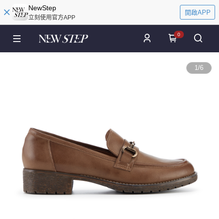
NewStep
開啟APP
立刻使用官方APP
0
1
/
6