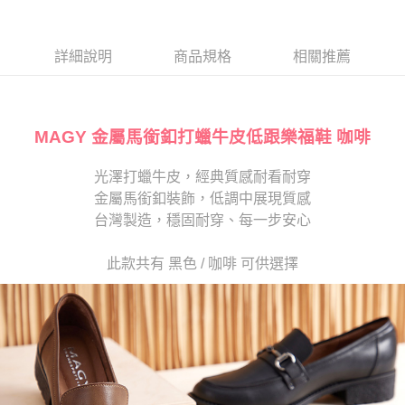
１．於結帳方式選擇「AFTEE先享後付」後，將跳轉至「AFTEE先享後付」
2.透過簡訊連結打開帳單後，可選擇「超商條碼／台灣大直營門市／銀行轉
付款後7-11取貨
結帳頁面，進行簡訊認證並確認金額後，即可完成結帳。
帳／街口支付／iPASS MONEY」等通路繳費。
２．訂單成立數日內，您將收到繳費通知簡訊。
每筆NT$80，滿NT$2,000(含以上)免運費
３．收到繳費通知簡訊後14天內，點擊此簡訊中的連結，可透過四大超商／
詳細說明
商品規格
相關推薦
【注意事項】
ATM／網路銀行／等多元方式進行付款，方視為交易完成。
宅配
1.本服務係由「台灣大哥大股份有限公司」（以下簡稱本公司）所提供，讓
※ 請注意：結帳手續完成當下不需立刻繳費，但若您需要取消訂單，請聯絡
用戶於交易時，得透過本服務購買商品或服務，並由商店將買賣／分期付款
免運費
購買商品的店家。未經商家同意取消之訂單仍視為有效，需透過AFTEE先享
買賣價金債權讓與本公司後，依約使用本公司帳單繳交帳款。
後付繳納相關費用。
2.基於同意付款使用「大哥付你分期」之契約關係目的，商店將以您的個人
MAGY 金屬馬銜釦打蠟牛皮低跟樂福鞋 咖啡
離島宅配
※ 交易是否成功請以「AFTEE先享後付 」之結帳頁面顯示為準，若有關於
資料（包含姓名、電話或地址）提供予台灣大哥大進項蒐集、處理及利用，
是否繳費成功／繳費後需取消欲退款等相關疑問，請聯繫「AFTEE先享後付
每筆NT$280
由本公司與您本人進行分期帳單所需資料之確認、核對及更正。
客戶支援中心」
https://netprotections.freshdesk.com/support/home
光澤打蠟牛皮，經典質感耐看耐穿
3.完整用戶服務條款，請詳閱以下連結：
https://oppay.tw/userRule
海外宅配
查看運費
金屬馬銜釦裝飾，低調中展現質感
【注意事項】
１．透過由恩沛科技股份有限公司提供之「AFTEE先享後付」服務完成之交
台灣製造，穩固耐穿、每一步安心
易，需依本服務之必要範圍內提供個人資料，並將交易相關給付款項請求債
權轉讓予恩沛科技股份有限公司。
此款共有 黑色 / 咖啡 可供選擇
２．關於個人資料處理事宜，請瀏覽以下網址：
https://aftee.tw/terms/#terms3
３．未成年的使用者請事先徵得法定代理人或監護人之同意方可使用
「AFTEE先享後付」，若未經同意申辦者引起之損失，本公司不負相關責
任。
４．使用「AFTEE先享後付」時，將依據個別帳號之用戶狀況，依本公司即
時審查核予不同之上限額度；若仍有額度不足之情形，本公司將視審查結果
請求用戶進行身份認證。
５．嚴禁一人註冊多個帳號或使用他人資訊註冊。若發現惡意使用之情形，