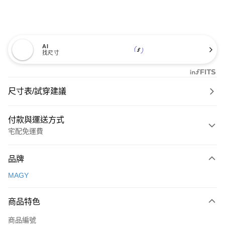
AI
找尺寸
尺寸表/試穿建議
付款與運送方式
宅配免運費
付款方式
品牌
信用卡一次付款
MAGY
信用卡分期付款
3 期 0 利率 每期
NT$893
21家銀行
商品特色
6 期 0 利率 每期
NT$446
21家銀行
合作金庫商業銀行
第一商業銀行
商品編號