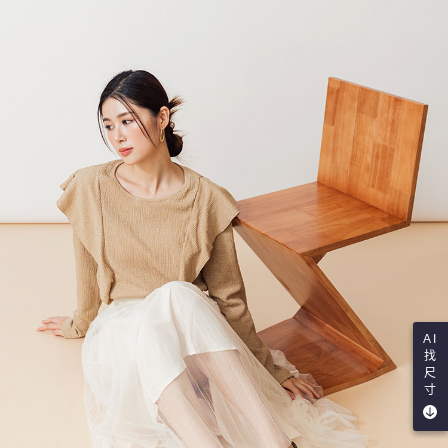
AI
找
尺
寸