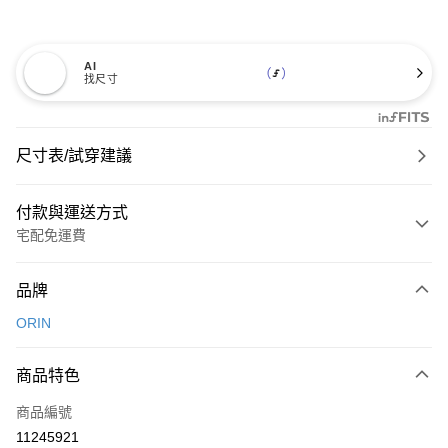
AI
找尺寸
尺寸表/試穿建議
付款與運送方式
宅配免運費
付款方式
品牌
信用卡一次付款
ORIN
信用卡分期付款
3 期 0 利率 每期
NT$826
21家銀行
商品特色
6 期 0 利率 每期
NT$413
21家銀行
合作金庫商業銀行
第一商業銀行
商品編號
華南商業銀行
彰化商業銀行
合作金庫商業銀行
第一商業銀行
11245921
LINE Pay
上海商業儲蓄銀行
台北富邦商業銀行