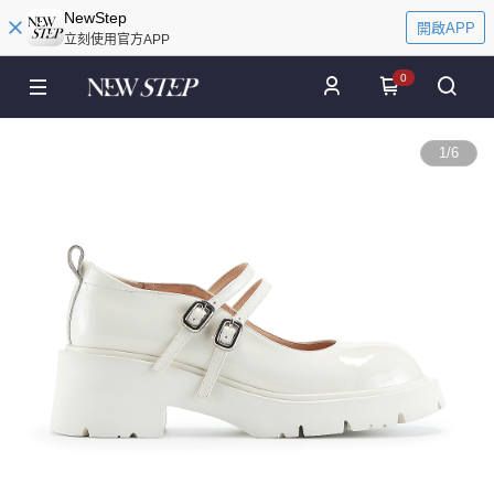
NewStep
開啟APP
立刻使用官方APP
0
1
/
6