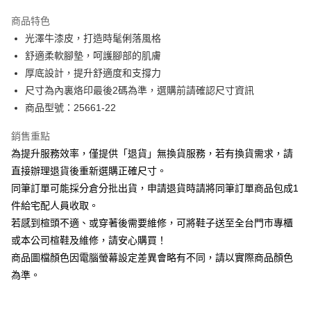
華南商業銀行
彰化商業銀行
國泰世華商業銀行
兆豐國際商業銀行
Apple Pay
上海商業儲蓄銀行
台北富邦商業銀行
商品特色
臺灣中小企業銀行
台中商業銀行
國泰世華商業銀行
兆豐國際商業銀行
光澤牛漆皮，打造時髦俐落風格
匯豐（台灣）商業銀行
華泰商業銀行
街口支付
臺灣中小企業銀行
台中商業銀行
舒適柔軟腳墊，呵護腳部的肌膚
聯邦商業銀行
遠東國際商業銀行
匯豐（台灣）商業銀行
華泰商業銀行
悠遊付
元大商業銀行
永豐商業銀行
厚底設計，提升舒適度和支撐力
聯邦商業銀行
遠東國際商業銀行
玉山商業銀行
星展（台灣）商業銀行
尺寸為內裏烙印最後2碼為準，選購前請確認尺寸資訊
元大商業銀行
永豐商業銀行
Google Pay
台新國際商業銀行
中國信託商業銀行
玉山商業銀行
星展（台灣）商業銀行
商品型號：25661-22
台灣樂天信用卡公司
台新國際商業銀行
中國信託商業銀行
大哥付你分期
台灣樂天信用卡公司
銷售重點
相關說明
為提升服務效率，僅提供「退貨」無換貨服務，若有換貨需求，請
【大哥付你分期使用說明】
AFTEE先享後付
1.本服務由台灣大哥大提供，台灣大哥大用戶可立即使用無須另外申請。
直接辦理退貨後重新選購正確尺寸。
2.付款方式選擇「大哥付你分期」，訂單成立後會自動跳轉到大哥付的交易
相關說明
同筆訂單可能採分倉分批出貨，申請退貨時請將同筆訂單商品包成1
流程，驗證手機門號後，選擇欲分期的期數、繳款截止日，確認付款後即完
【關於「AFTEE先享後付」】
成交易。
件給宅配人員收取。
ATM付款
AFTEE先享後付是「在收到商品之後才付款」的支付方式。 讓您購物簡單
3.實際核准額度、可分期數及費用金額請依後續交易確認頁面所載為準。
若感到楦頭不適、或穿著後需要維修，可將鞋子送至全台門市專櫃
便利好安心！
4.訂單成立30分鐘內，如未前往確認交易或遇審核未通過，訂單將自動取
１．簡單：不需註冊會員、不需綁卡、不需儲值。
或本公司楦鞋及維修，請安心購買！
運送方式
消。如遇「轉專審核」未通過狀況，表示未達大哥付你分期系統評分，恕無
２．便利：只要手機號碼，簡訊認證，即可結帳。
法說明評估內容。
商品圖檔顏色因電腦螢幕設定差異會略有不同，請以實際商品顏色
３．安心：先確認商品／服務後，再付款。
宅配
【繳款方式說明】
為準。
1.分期款項不併入電信帳單，「大哥付你分期」於每月結算日後寄送繳費提
免運費
【「AFTEE先享後付」結帳流程】
醒簡訊。
１．於結帳方式選擇「AFTEE先享後付」後，將跳轉至「AFTEE先享後付」
2.透過簡訊連結打開帳單後，可選擇「超商條碼／台灣大直營門市／銀行轉
離島宅配
結帳頁面，進行簡訊認證並確認金額後，即可完成結帳。