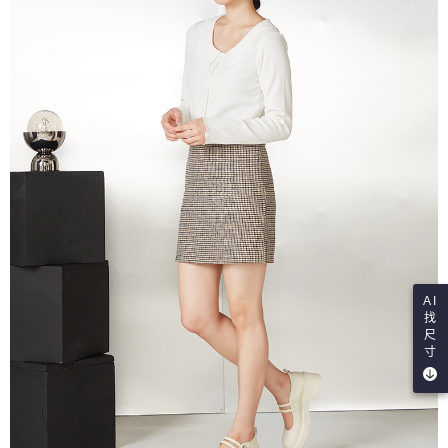
AI
找
尺
寸