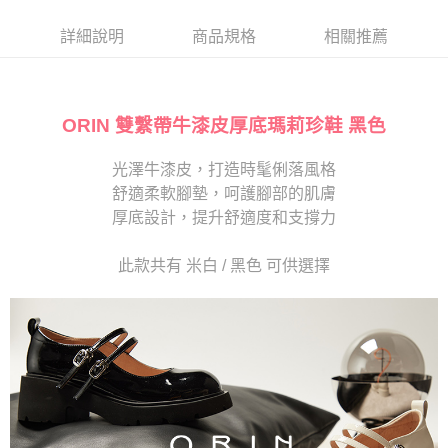
帳／街口支付／iPASS MONEY」等通路繳費。
２．訂單成立數日內，您將收到繳費通知簡訊。
每筆NT$280
３．收到繳費通知簡訊後14天內，點擊此簡訊中的連結，可透過四大超商／
詳細說明
商品規格
相關推薦
【注意事項】
ATM／網路銀行／等多元方式進行付款，方視為交易完成。
1.本服務係由「台灣大哥大股份有限公司」（以下簡稱本公司）所提供，讓
※ 請注意：結帳手續完成當下不需立刻繳費，但若您需要取消訂單，請聯絡
用戶於交易時，得透過本服務購買商品或服務，並由商店將買賣／分期付款
購買商品的店家。未經商家同意取消之訂單仍視為有效，需透過AFTEE先享
買賣價金債權讓與本公司後，依約使用本公司帳單繳交帳款。
後付繳納相關費用。
2.基於同意付款使用「大哥付你分期」之契約關係目的，商店將以您的個人
ORIN 雙繫帶牛漆皮厚底瑪莉珍鞋 黑色
※ 交易是否成功請以「AFTEE先享後付 」之結帳頁面顯示為準，若有關於
資料（包含姓名、電話或地址）提供予台灣大哥大進項蒐集、處理及利用，
是否繳費成功／繳費後需取消欲退款等相關疑問，請聯繫「AFTEE先享後付
由本公司與您本人進行分期帳單所需資料之確認、核對及更正。
客戶支援中心」
https://netprotections.freshdesk.com/support/home
光澤牛漆皮，打造時髦俐落風格
3.完整用戶服務條款，請詳閱以下連結：
https://oppay.tw/userRule
舒適柔軟腳墊，呵護腳部的肌膚
【注意事項】
１．透過由恩沛科技股份有限公司提供之「AFTEE先享後付」服務完成之交
厚底設計，提升舒適度和支撐力
易，需依本服務之必要範圍內提供個人資料，並將交易相關給付款項請求債
權轉讓予恩沛科技股份有限公司。
此款共有 米白 / 黑色 可供選擇
２．關於個人資料處理事宜，請瀏覽以下網址：
https://aftee.tw/terms/#terms3
３．未成年的使用者請事先徵得法定代理人或監護人之同意方可使用
「AFTEE先享後付」，若未經同意申辦者引起之損失，本公司不負相關責
任。
４．使用「AFTEE先享後付」時，將依據個別帳號之用戶狀況，依本公司即
時審查核予不同之上限額度；若仍有額度不足之情形，本公司將視審查結果
請求用戶進行身份認證。
５．嚴禁一人註冊多個帳號或使用他人資訊註冊。若發現惡意使用之情形，
恩沛科技股份有限公司將有權停止該用戶之使用額度並採取法律行動。