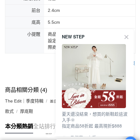
前台
2.4cm
底高
5.5cm
小提醒
商品圖片顏色會因拍攝燈光環境或個人螢幕
NEW STEP
設定不同，而造成部份色差現象，顏色以實
際商品為主。
客服
商品相關分類 (4)
查看全部
The Edit｜季度特輯
🎀由妳定義瑪莉珍
款式
厚底鞋
夏天還沒結束，想買的新鞋趁這波
入手🌞
指定商品58折起 最高現折$888
本分類熱銷
全站排行
🎉 8月優惠一次看