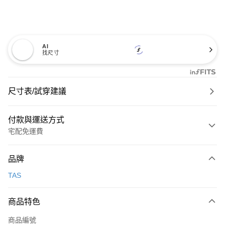
AI
找尺寸
尺寸表/試穿建議
付款與運送方式
宅配免運費
付款方式
品牌
信用卡一次付款
TAS
信用卡分期付款
3 期 0 利率 每期
NT$600
21家銀行
商品特色
6 期 0 利率 每期
NT$300
21家銀行
合作金庫商業銀行
第一商業銀行
商品編號