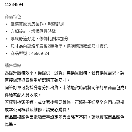
華南商業銀行
彰化商業銀行
合作金庫商業銀行
第一商業銀行
11234894
LINE Pay
上海商業儲蓄銀行
台北富邦商業銀行
華南商業銀行
彰化商業銀行
國泰世華商業銀行
兆豐國際商業銀行
Apple Pay
上海商業儲蓄銀行
台北富邦商業銀行
商品特色
臺灣中小企業銀行
台中商業銀行
國泰世華商業銀行
兆豐國際商業銀行
嚴選質感真皮製作，親膚舒適
匯豐（台灣）商業銀行
華泰商業銀行
街口支付
臺灣中小企業銀行
台中商業銀行
方釦設計，增添個性時髦
聯邦商業銀行
遠東國際商業銀行
匯豐（台灣）商業銀行
華泰商業銀行
悠遊付
元大商業銀行
永豐商業銀行
厚底舒適好走，修飾比例超加分
聯邦商業銀行
遠東國際商業銀行
玉山商業銀行
星展（台灣）商業銀行
尺寸為內裏烙印最後2碼為準，選購前請確認尺寸資訊
元大商業銀行
永豐商業銀行
Google Pay
台新國際商業銀行
中國信託商業銀行
玉山商業銀行
星展（台灣）商業銀行
商品型號：45569-24
台灣樂天信用卡公司
台新國際商業銀行
中國信託商業銀行
大哥付你分期
台灣樂天信用卡公司
銷售重點
相關說明
為提升服務效率，僅提供「退貨」無換貨服務，若有換貨需求，請
【大哥付你分期使用說明】
AFTEE先享後付
1.本服務由台灣大哥大提供，台灣大哥大用戶可立即使用無須另外申請。
直接辦理退貨後重新選購正確尺寸。
2.付款方式選擇「大哥付你分期」，訂單成立後會自動跳轉到大哥付的交易
相關說明
同筆訂單可能採分倉分批出貨，申請退貨時請將同筆訂單商品包成1
流程，驗證手機門號後，選擇欲分期的期數、繳款截止日，確認付款後即完
【關於「AFTEE先享後付」】
成交易。
件給宅配人員收取。
ATM付款
AFTEE先享後付是「在收到商品之後才付款」的支付方式。 讓您購物簡單
3.實際核准額度、可分期數及費用金額請依後續交易確認頁面所載為準。
若感到楦頭不適、或穿著後需要維修，可將鞋子送至全台門市專櫃
便利好安心！
4.訂單成立30分鐘內，如未前往確認交易或遇審核未通過，訂單將自動取
１．簡單：不需註冊會員、不需綁卡、不需儲值。
或本公司楦鞋及維修，請安心購買！
運送方式
消。如遇「轉專審核」未通過狀況，表示未達大哥付你分期系統評分，恕無
２．便利：只要手機號碼，簡訊認證，即可結帳。
法說明評估內容。
商品圖檔顏色因電腦螢幕設定差異會略有不同，請以實際商品顏色
３．安心：先確認商品／服務後，再付款。
宅配
【繳款方式說明】
為準。
1.分期款項不併入電信帳單，「大哥付你分期」於每月結算日後寄送繳費提
免運費
【「AFTEE先享後付」結帳流程】
醒簡訊。