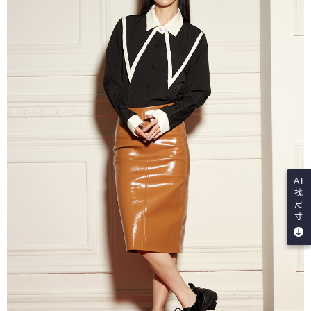
AI
找
尺
寸