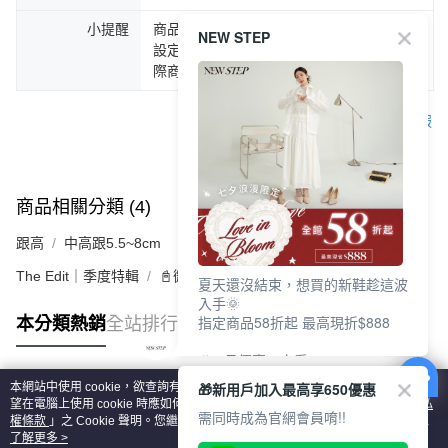
小提醒
商品圖片顏色會因拍攝燈光環境或個人螢幕
NEW STEP
設定不同，而造成部份色差現象，顏色以實
際商品為主。
客服
商品相關分類 (4)
查看全部
跟高
中高跟5.5~8cm
The Edit｜季度特輯
📓微甜加氛樂福鞋Loafers
夏天還沒結束，想買的新鞋趁這波
入手🌞
指定商品58折起 最高現折$888
本分類熱銷
全站排行
🎉 8月優惠一次看
①LINE購物最高10%回饋
🎁新用戶加入最高享650優惠
本網站中使用 cookie，欲查詢有關本網站使用 cookie 方式之詳情，及若您不希
②每周限定品現折200
熱門標籤
望在電腦上使用 cookie 時應如何變更電腦的 cookie 設定，請參閱本網站「
隱私
③指定商品58折起 最高現折$888
需同時成為官網會員唷!!
權條款
」之 Cookie 聲明。您繼續使用本網站即表示您同意本公司得按本網站使
用條款之 Cookie 聲明使用 cookie。
了解更多 >