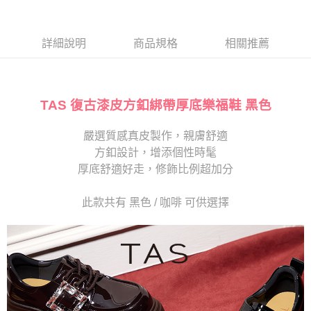
１．於結帳方式選擇「AFTEE先享後付」後，將跳轉至「AFTEE先享後付」
2.透過簡訊連結打開帳單後，可選擇「超商條碼／台灣大直營門市／銀行轉
離島宅配
結帳頁面，進行簡訊認證並確認金額後，即可完成結帳。
帳／街口支付／iPASS MONEY」等通路繳費。
２．訂單成立數日內，您將收到繳費通知簡訊。
每筆NT$280
３．收到繳費通知簡訊後14天內，點擊此簡訊中的連結，可透過四大超商／
詳細說明
商品規格
相關推薦
【注意事項】
ATM／網路銀行／等多元方式進行付款，方視為交易完成。
1.本服務係由「台灣大哥大股份有限公司」（以下簡稱本公司）所提供，讓
※ 請注意：結帳手續完成當下不需立刻繳費，但若您需要取消訂單，請聯絡
用戶於交易時，得透過本服務購買商品或服務，並由商店將買賣／分期付款
購買商品的店家。未經商家同意取消之訂單仍視為有效，需透過AFTEE先享
買賣價金債權讓與本公司後，依約使用本公司帳單繳交帳款。
後付繳納相關費用。
2.基於同意付款使用「大哥付你分期」之契約關係目的，商店將以您的個人
TAS 復古漆皮方釦綁帶厚底樂福鞋 黑色
※ 交易是否成功請以「AFTEE先享後付 」之結帳頁面顯示為準，若有關於
資料（包含姓名、電話或地址）提供予台灣大哥大進項蒐集、處理及利用，
是否繳費成功／繳費後需取消欲退款等相關疑問，請聯繫「AFTEE先享後付
由本公司與您本人進行分期帳單所需資料之確認、核對及更正。
客戶支援中心」
https://netprotections.freshdesk.com/support/home
嚴選質感真皮製作，親膚舒適
3.完整用戶服務條款，請詳閱以下連結：
https://oppay.tw/userRule
方釦設計，增添個性時髦
【注意事項】
１．透過由恩沛科技股份有限公司提供之「AFTEE先享後付」服務完成之交
厚底舒適好走，修飾比例超加分
易，需依本服務之必要範圍內提供個人資料，並將交易相關給付款項請求債
權轉讓予恩沛科技股份有限公司。
此款共有 黑色 / 咖啡 可供選擇
２．關於個人資料處理事宜，請瀏覽以下網址：
https://aftee.tw/terms/#terms3
３．未成年的使用者請事先徵得法定代理人或監護人之同意方可使用
「AFTEE先享後付」，若未經同意申辦者引起之損失，本公司不負相關責
任。
４．使用「AFTEE先享後付」時，將依據個別帳號之用戶狀況，依本公司即
時審查核予不同之上限額度；若仍有額度不足之情形，本公司將視審查結果
請求用戶進行身份認證。
５．嚴禁一人註冊多個帳號或使用他人資訊註冊。若發現惡意使用之情形，