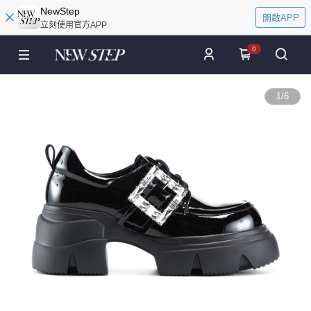
NewStep
開啟APP
立刻使用官方APP
0
1
/
6