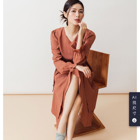
AI
找
尺
寸