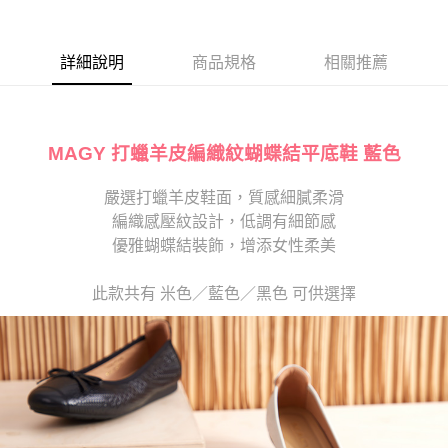
１．於結帳方式選擇「AFTEE先享後付」後，將跳轉至「AFTEE先享後付」
2.透過簡訊連結打開帳單後，可選擇「超商條碼／台灣大直營門市／銀行轉
離島宅配
結帳頁面，進行簡訊認證並確認金額後，即可完成結帳。
帳／街口支付／iPASS MONEY」等通路繳費。
２．訂單成立數日內，您將收到繳費通知簡訊。
每筆NT$280
３．收到繳費通知簡訊後14天內，點擊此簡訊中的連結，可透過四大超商／
詳細說明
商品規格
相關推薦
【注意事項】
ATM／網路銀行／等多元方式進行付款，方視為交易完成。
1.本服務係由「台灣大哥大股份有限公司」（以下簡稱本公司）所提供，讓
※ 請注意：結帳手續完成當下不需立刻繳費，但若您需要取消訂單，請聯絡
用戶於交易時，得透過本服務購買商品或服務，並由商店將買賣／分期付款
購買商品的店家。未經商家同意取消之訂單仍視為有效，需透過AFTEE先享
買賣價金債權讓與本公司後，依約使用本公司帳單繳交帳款。
後付繳納相關費用。
2.基於同意付款使用「大哥付你分期」之契約關係目的，商店將以您的個人
※ 交易是否成功請以「AFTEE先享後付 」之結帳頁面顯示為準，若有關於
MAGY 打蠟羊皮編織紋蝴蝶結平底鞋 藍色
資料（包含姓名、電話或地址）提供予台灣大哥大進項蒐集、處理及利用，
是否繳費成功／繳費後需取消欲退款等相關疑問，請聯繫「AFTEE先享後付
由本公司與您本人進行分期帳單所需資料之確認、核對及更正。
客戶支援中心」
https://netprotections.freshdesk.com/support/home
3.完整用戶服務條款，請詳閱以下連結：
嚴選打蠟羊皮鞋面，質感細膩柔滑
https://oppay.tw/userRule
編織感壓紋設計，低調有細節感
【注意事項】
１．透過由恩沛科技股份有限公司提供之「AFTEE先享後付」服務完成之交
優雅蝴蝶結裝飾，增添女性柔美
易，需依本服務之必要範圍內提供個人資料，並將交易相關給付款項請求債
權轉讓予恩沛科技股份有限公司。
此款共有 米色／藍色／黑色 可供選擇
２．關於個人資料處理事宜，請瀏覽以下網址：
https://aftee.tw/terms/#terms3
３．未成年的使用者請事先徵得法定代理人或監護人之同意方可使用
「AFTEE先享後付」，若未經同意申辦者引起之損失，本公司不負相關責
任。
４．使用「AFTEE先享後付」時，將依據個別帳號之用戶狀況，依本公司即
時審查核予不同之上限額度；若仍有額度不足之情形，本公司將視審查結果
請求用戶進行身份認證。
５．嚴禁一人註冊多個帳號或使用他人資訊註冊。若發現惡意使用之情形，