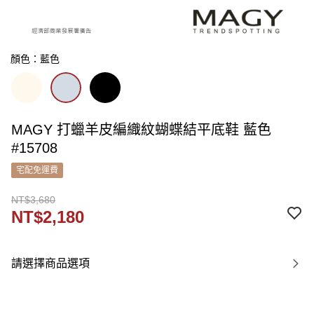
顏色：藍色
MAGY 打蠟羊皮編織紋蝴蝶結平底鞋 藍色
#15708
宅配免運費
NT$3,680
NT$2,180
請選擇商品選項