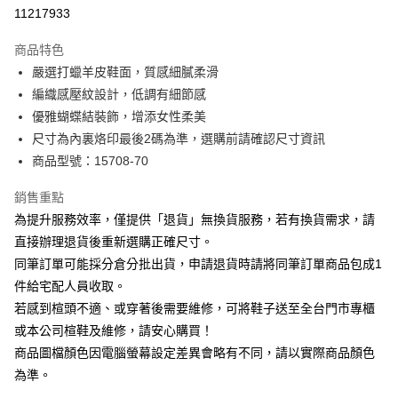
華南商業銀行
彰化商業銀行
合作金庫商業銀行
第一商業銀行
11217933
LINE Pay
上海商業儲蓄銀行
台北富邦商業銀行
華南商業銀行
彰化商業銀行
國泰世華商業銀行
兆豐國際商業銀行
Apple Pay
上海商業儲蓄銀行
台北富邦商業銀行
商品特色
臺灣中小企業銀行
台中商業銀行
國泰世華商業銀行
兆豐國際商業銀行
嚴選打蠟羊皮鞋面，質感細膩柔滑
匯豐（台灣）商業銀行
華泰商業銀行
街口支付
臺灣中小企業銀行
台中商業銀行
編織感壓紋設計，低調有細節感
聯邦商業銀行
遠東國際商業銀行
匯豐（台灣）商業銀行
華泰商業銀行
悠遊付
元大商業銀行
永豐商業銀行
優雅蝴蝶結裝飾，增添女性柔美
聯邦商業銀行
遠東國際商業銀行
玉山商業銀行
星展（台灣）商業銀行
尺寸為內裏烙印最後2碼為準，選購前請確認尺寸資訊
元大商業銀行
永豐商業銀行
Google Pay
台新國際商業銀行
中國信託商業銀行
玉山商業銀行
星展（台灣）商業銀行
商品型號：15708-70
台灣樂天信用卡公司
台新國際商業銀行
中國信託商業銀行
大哥付你分期
台灣樂天信用卡公司
銷售重點
相關說明
為提升服務效率，僅提供「退貨」無換貨服務，若有換貨需求，請
【大哥付你分期使用說明】
AFTEE先享後付
1.本服務由台灣大哥大提供，台灣大哥大用戶可立即使用無須另外申請。
直接辦理退貨後重新選購正確尺寸。
2.付款方式選擇「大哥付你分期」，訂單成立後會自動跳轉到大哥付的交易
相關說明
同筆訂單可能採分倉分批出貨，申請退貨時請將同筆訂單商品包成1
流程，驗證手機門號後，選擇欲分期的期數、繳款截止日，確認付款後即完
【關於「AFTEE先享後付」】
成交易。
件給宅配人員收取。
ATM付款
AFTEE先享後付是「在收到商品之後才付款」的支付方式。 讓您購物簡單
3.實際核准額度、可分期數及費用金額請依後續交易確認頁面所載為準。
若感到楦頭不適、或穿著後需要維修，可將鞋子送至全台門市專櫃
便利好安心！
4.訂單成立30分鐘內，如未前往確認交易或遇審核未通過，訂單將自動取
１．簡單：不需註冊會員、不需綁卡、不需儲值。
或本公司楦鞋及維修，請安心購買！
運送方式
消。如遇「轉專審核」未通過狀況，表示未達大哥付你分期系統評分，恕無
２．便利：只要手機號碼，簡訊認證，即可結帳。
法說明評估內容。
商品圖檔顏色因電腦螢幕設定差異會略有不同，請以實際商品顏色
３．安心：先確認商品／服務後，再付款。
宅配
【繳款方式說明】
為準。
1.分期款項不併入電信帳單，「大哥付你分期」於每月結算日後寄送繳費提
免運費
【「AFTEE先享後付」結帳流程】
醒簡訊。