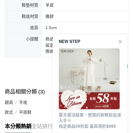
鞋墊材質
羊皮
鞋底材質
橡膠
底高
1.5cm
小提醒
商品圖片顏色會因拍攝燈光環境或個人螢幕
NEW STEP
設定不同，而造成部份色差現象，顏色以實
際商品為主。
客服
商品相關分類 (3)
查看全部
跟高
平底
款式
平底鞋
夏天還沒結束，想買的新鞋趁這波
入手🌞
指定商品58折起 最高現折$888
本分類熱銷
全站排行