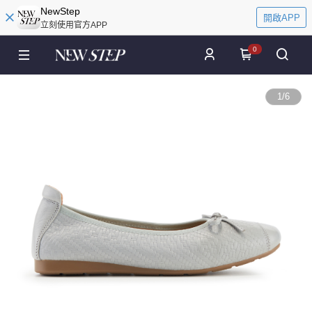
NewStep
開啟APP
立刻使用官方APP
0
1
/
6