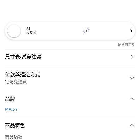
AI
找尺寸
尺寸表/試穿建議
付款與運送方式
宅配免運費
付款方式
品牌
信用卡一次付款
MAGY
信用卡分期付款
3 期 0 利率 每期
NT$726
21家銀行
商品特色
6 期 0 利率 每期
NT$363
21家銀行
合作金庫商業銀行
第一商業銀行
商品編號