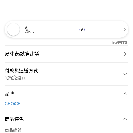
AI
找尺寸
尺寸表/試穿建議
付款與運送方式
宅配免運費
付款方式
品牌
信用卡一次付款
CHOiCE
信用卡分期付款
3 期 0 利率 每期
NT$993
21家銀行
商品特色
6 期 0 利率 每期
NT$496
21家銀行
合作金庫商業銀行
第一商業銀行
商品編號