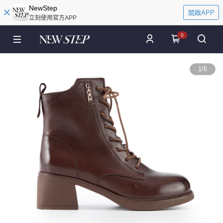
NewStep
開啟APP
立刻使用官方APP
0
1
/
6