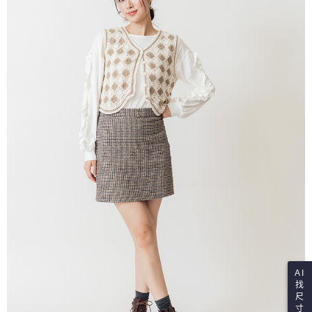
AI
找
尺
寸