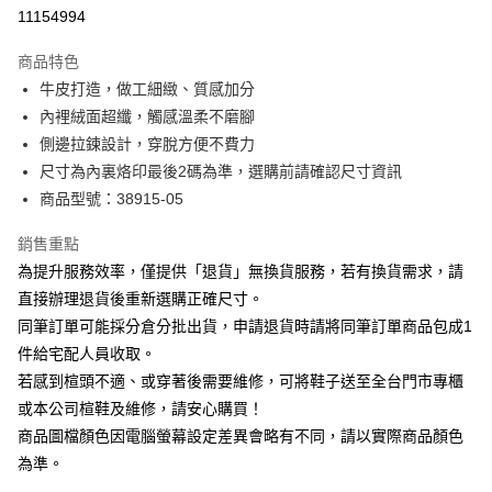
華南商業銀行
彰化商業銀行
合作金庫商業銀行
第一商業銀行
11154994
LINE Pay
上海商業儲蓄銀行
台北富邦商業銀行
華南商業銀行
彰化商業銀行
國泰世華商業銀行
兆豐國際商業銀行
Apple Pay
上海商業儲蓄銀行
台北富邦商業銀行
商品特色
臺灣中小企業銀行
台中商業銀行
國泰世華商業銀行
兆豐國際商業銀行
牛皮打造，做工細緻、質感加分
匯豐（台灣）商業銀行
華泰商業銀行
街口支付
臺灣中小企業銀行
台中商業銀行
內裡絨面超纖，觸感溫柔不磨腳
聯邦商業銀行
遠東國際商業銀行
匯豐（台灣）商業銀行
華泰商業銀行
悠遊付
元大商業銀行
永豐商業銀行
側邊拉鍊設計，穿脫方便不費力
聯邦商業銀行
遠東國際商業銀行
玉山商業銀行
星展（台灣）商業銀行
尺寸為內裏烙印最後2碼為準，選購前請確認尺寸資訊
元大商業銀行
永豐商業銀行
Google Pay
台新國際商業銀行
中國信託商業銀行
玉山商業銀行
星展（台灣）商業銀行
商品型號：38915-05
台灣樂天信用卡公司
台新國際商業銀行
中國信託商業銀行
大哥付你分期
台灣樂天信用卡公司
銷售重點
相關說明
為提升服務效率，僅提供「退貨」無換貨服務，若有換貨需求，請
【大哥付你分期使用說明】
AFTEE先享後付
1.本服務由台灣大哥大提供，台灣大哥大用戶可立即使用無須另外申請。
直接辦理退貨後重新選購正確尺寸。
2.付款方式選擇「大哥付你分期」，訂單成立後會自動跳轉到大哥付的交易
相關說明
同筆訂單可能採分倉分批出貨，申請退貨時請將同筆訂單商品包成1
流程，驗證手機門號後，選擇欲分期的期數、繳款截止日，確認付款後即完
【關於「AFTEE先享後付」】
成交易。
件給宅配人員收取。
ATM付款
AFTEE先享後付是「在收到商品之後才付款」的支付方式。 讓您購物簡單
3.實際核准額度、可分期數及費用金額請依後續交易確認頁面所載為準。
若感到楦頭不適、或穿著後需要維修，可將鞋子送至全台門市專櫃
便利好安心！
4.訂單成立30分鐘內，如未前往確認交易或遇審核未通過，訂單將自動取
１．簡單：不需註冊會員、不需綁卡、不需儲值。
或本公司楦鞋及維修，請安心購買！
運送方式
消。如遇「轉專審核」未通過狀況，表示未達大哥付你分期系統評分，恕無
２．便利：只要手機號碼，簡訊認證，即可結帳。
法說明評估內容。
商品圖檔顏色因電腦螢幕設定差異會略有不同，請以實際商品顏色
３．安心：先確認商品／服務後，再付款。
宅配
【繳款方式說明】
為準。
1.分期款項不併入電信帳單，「大哥付你分期」於每月結算日後寄送繳費提
免運費
【「AFTEE先享後付」結帳流程】
醒簡訊。