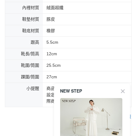
內裡材質
絨面超纖
鞋墊材質
豚皮
鞋底材質
橡膠
跟高
5.5cm
靴長/筒高
12cm
靴圍/筒圍
25.5cm
踝圍/筒圍
27cm
小提醒
商品圖片顏色會因拍攝燈光環境或個人螢幕
NEW STEP
設定不同，而造成部份色差現象，顏色以實
際商品為主。
客服