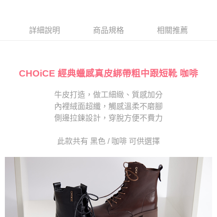
１．於結帳方式選擇「AFTEE先享後付」後，將跳轉至「AFTEE先享後付」
2.透過簡訊連結打開帳單後，可選擇「超商條碼／台灣大直營門市／銀行轉
離島宅配
結帳頁面，進行簡訊認證並確認金額後，即可完成結帳。
帳／街口支付／iPASS MONEY」等通路繳費。
２．訂單成立數日內，您將收到繳費通知簡訊。
每筆NT$280
３．收到繳費通知簡訊後14天內，點擊此簡訊中的連結，可透過四大超商／
詳細說明
商品規格
相關推薦
【注意事項】
ATM／網路銀行／等多元方式進行付款，方視為交易完成。
1.本服務係由「台灣大哥大股份有限公司」（以下簡稱本公司）所提供，讓
※ 請注意：結帳手續完成當下不需立刻繳費，但若您需要取消訂單，請聯絡
用戶於交易時，得透過本服務購買商品或服務，並由商店將買賣／分期付款
購買商品的店家。未經商家同意取消之訂單仍視為有效，需透過AFTEE先享
買賣價金債權讓與本公司後，依約使用本公司帳單繳交帳款。
後付繳納相關費用。
2.基於同意付款使用「大哥付你分期」之契約關係目的，商店將以您的個人
CHOiCE 經典蠟感真皮綁帶粗中跟短靴 咖啡
※ 交易是否成功請以「AFTEE先享後付 」之結帳頁面顯示為準，若有關於
資料（包含姓名、電話或地址）提供予台灣大哥大進項蒐集、處理及利用，
是否繳費成功／繳費後需取消欲退款等相關疑問，請聯繫「AFTEE先享後付
由本公司與您本人進行分期帳單所需資料之確認、核對及更正。
客戶支援中心」
https://netprotections.freshdesk.com/support/home
牛皮打造，做工細緻、質感加分
3.完整用戶服務條款，請詳閱以下連結：
https://oppay.tw/userRule
內裡絨面超纖，觸感溫柔不磨腳
【注意事項】
１．透過由恩沛科技股份有限公司提供之「AFTEE先享後付」服務完成之交
側邊拉鍊設計，穿脫方便不費力
易，需依本服務之必要範圍內提供個人資料，並將交易相關給付款項請求債
權轉讓予恩沛科技股份有限公司。
此款共有 黑色 / 咖啡 可供選擇
２．關於個人資料處理事宜，請瀏覽以下網址：
https://aftee.tw/terms/#terms3
３．未成年的使用者請事先徵得法定代理人或監護人之同意方可使用
「AFTEE先享後付」，若未經同意申辦者引起之損失，本公司不負相關責
任。
４．使用「AFTEE先享後付」時，將依據個別帳號之用戶狀況，依本公司即
時審查核予不同之上限額度；若仍有額度不足之情形，本公司將視審查結果
請求用戶進行身份認證。
５．嚴禁一人註冊多個帳號或使用他人資訊註冊。若發現惡意使用之情形，