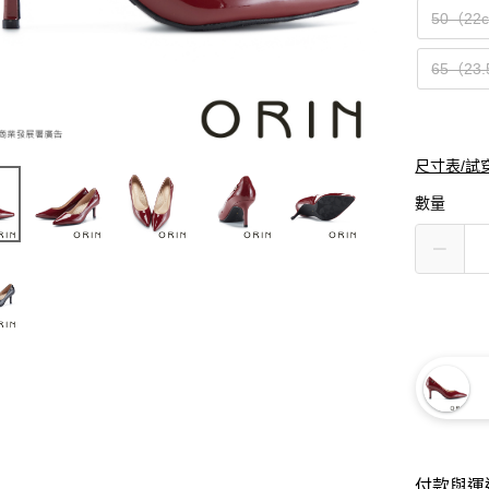
50（22
65（23
尺寸表/試
數量
付款與運