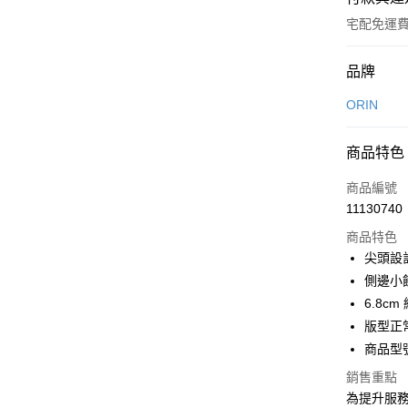
宅配免運
付款方式
品牌
信用卡一
ORIN
信用卡分
商品特色
3 期 
商品編號
6 期 
合作金
11130740
華南商
合作金
LINE Pay
上海商
商品特色
華南商
國泰世
尖頭設
Apple Pay
上海商
臺灣中
側邊小
國泰世
匯豐（
街口支付
臺灣中
6.8c
聯邦商
匯豐（
版型正
悠遊付
元大商
聯邦商
商品型號
玉山商
元大商
Google Pa
台新國
玉山商
銷售重點
台灣樂
台新國
大哥付你
為提升服