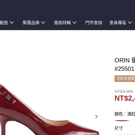
動態
集團品牌
風格特輯
門市查詢
會員專區
ORI
#25501
宅配免運費
NT$4,980
NT$2,
顏色：酒
尺寸