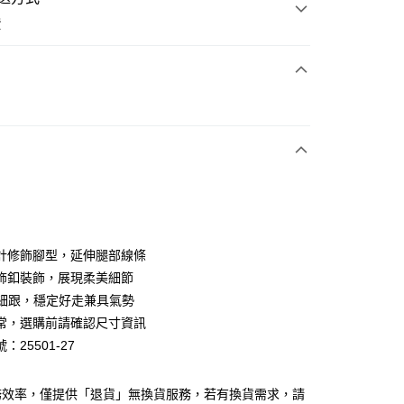
費
次付款
期付款
0 利率 每期
NT$826
21家銀行
0 利率 每期
NT$413
21家銀行
庫商業銀行
第一商業銀行
業銀行
彰化商業銀行
庫商業銀行
第一商業銀行
業儲蓄銀行
台北富邦商業銀行
業銀行
彰化商業銀行
華商業銀行
兆豐國際商業銀行
計修飾腳型，延伸腿部線條
業儲蓄銀行
台北富邦商業銀行
小企業銀行
台中商業銀行
飾釦裝飾，展現柔美細節
華商業銀行
兆豐國際商業銀行
台灣）商業銀行
華泰商業銀行
小企業銀行
台中商業銀行
m 細跟，穩定好走兼具氣勢
業銀行
遠東國際商業銀行
台灣）商業銀行
華泰商業銀行
常，選購前請確認尺寸資訊
業銀行
永豐商業銀行
業銀行
遠東國際商業銀行
：25501-27
業銀行
星展（台灣）商業銀行
業銀行
永豐商業銀行
y
際商業銀行
中國信託商業銀行
業銀行
星展（台灣）商業銀行
天信用卡公司
際商業銀行
中國信託商業銀行
分期
務效率，僅提供「退貨」無換貨服務，若有換貨需求，請