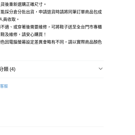
天信用卡公司
退貨後重新選購正確尺寸。
你分期使用說明】
可能採分倉分批出貨，申請退貨時請將同筆訂單商品包成
享後付
由台灣大哥大提供，台灣大哥大用戶可立即使用無須另外申請。
人員收取。
式選擇「大哥付你分期」，訂單成立後會自動跳轉到大哥付的交易
證手機門號後，選擇欲分期的期數、繳款截止日，確認付款後即
頭不適、或穿著後需要維修，可將鞋子送至全台門市專櫃
FTEE先享後付」】
。
先享後付是「在收到商品之後才付款」的支付方式。 讓您購物簡單
楦鞋及維修，請安心購買！
准額度、可分期數及費用金額請依後續交易確認頁面所載為準。
心！
顏色因電腦螢幕設定差異會略有不同，請以實際商品顏色
立30分鐘內，如未前往確認交易或遇審核未通過，訂單將自動取
：不需註冊會員、不需綁卡、不需儲值。
「轉專審核」未通過狀況，表示未達大哥付你分期系統評分，恕
：只要手機號碼，簡訊認證，即可結帳。
評估內容。
：先確認商品／服務後，再付款。
式說明】
項不併入電信帳單，「大哥付你分期」於每月結算日後寄送繳費提
EE先享後付」結帳流程】
類 (4)
方式選擇「AFTEE先享後付」後，將跳轉至「AFTEE先享後
訊連結打開帳單後，可選擇「超商條碼／台灣大直營門市／銀行轉
頁面，進行簡訊認證並確認金額後，即可完成結帳。
付／iPASS MONEY」等通路繳費。
跟5.5~8cm
成立數日內，您將收到繳費通知簡訊。
客服
費通知簡訊後14天內，點擊此簡訊中的連結，可透過四大超商
80
項】
鞋
網路銀行／等多元方式進行付款，方視為交易完成。
係由「台灣大哥大股份有限公司」（以下簡稱本公司）所提供，讓
：結帳手續完成當下不需立刻繳費，但若您需要取消訂單，請聯
頭鞋
易時，得透過本服務購買商品或服務，並由商店將買賣／分期付
的店家。未經商家同意取消之訂單仍視為有效，需透過AFTEE
金債權讓與本公司後，依約使用本公司帳單繳交帳款。
繳納相關費用。
心動價 全館58折起 】
意付款使用「大哥付你分期」之契約關係目的，商店將以您的個人
否成功請以「AFTEE先享後付 」之結帳頁面顯示為準，若有關於
含姓名、電話或地址）提供予台灣大哥大進項蒐集、處理及利
功／繳費後需取消欲退款等相關疑問，請聯繫「AFTEE先享後
公司與您本人進行分期帳單所需資料之確認、核對及更正。
援中心」
https://netprotections.freshdesk.com/support/home
戶服務條款，請詳閱以下連結：
https://oppay.tw/userRule