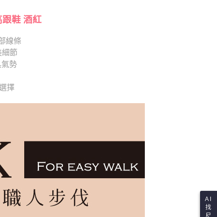
項】
恩沛科技股份有限公司提供之「AFTEE先享後付」服務完成之
依本服務之必要範圍內提供個人資料，並將交易相關給付款項請
高跟鞋 酒紅
讓予恩沛科技股份有限公司。
個人資料處理事宜，請瀏覽以下網址：
部線條
ee.tw/terms/#terms3
美細節
年的使用者請事先徵得法定代理人或監護人之同意方可使用
E先享後付」，若未經同意申辦者引起之損失，本公司不負相關責
具氣勢
AFTEE先享後付」時，將依據個別帳號之用戶狀況，依本公司
供選擇
核予不同之上限額度；若仍有額度不足之情形，本公司將視審查
用戶進行身份認證。
一人註冊多個帳號或使用他人資訊註冊。若發現惡意使用之情
科技股份有限公司將有權停止該用戶之使用額度並採取法律行
AI
找
尺