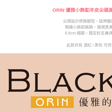
【注意事
１．透過由
交易，需
ORIN 優雅小飾釦羊皮尖頭
求債權轉
２．關於
尖頭設計修飾腳型，延伸腿
https://aft
側邊小飾釦裝飾，展現柔
３．未成
「AFTE
6.8cm 細跟，穩定好走兼
任。
４．使用「
此款共有 酒紅 / 黑色 可
即時審查
結果請求
５．嚴禁
形，恩沛
動。