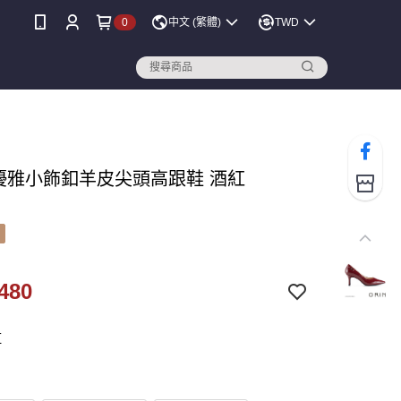
0
中文 (繁體)
TWD
N 優雅小飾釦羊皮尖頭高跟鞋 酒紅
480
紅