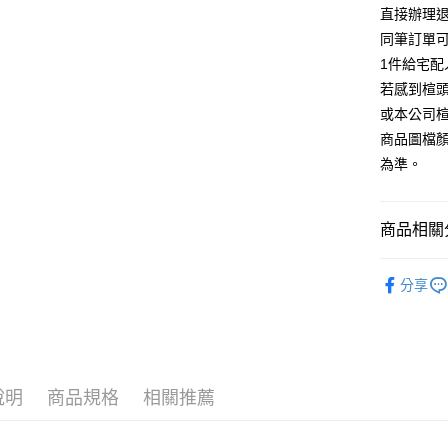
台灣樂
相關說明
直接辦理
【大哥付
同筆訂單
AFTEE先
1.本服務
1件給宅配
2.付款方
相關說明
流程，驗
若感到楦
【關於「A
ATM付款
完成交易
AFTEE
或本公司
3.實際核
便利好安
商品圖檔
4.訂單成
１．簡單
消。如遇
２．便利
為準。
運送方式
無法說明
３．安心
【繳款方
宅配
1.分期款
【「AFT
商品相關分
醒簡訊。
免運費
１．於結帳
2.透過簡
付」結帳
帳／街口支
跟高
中高
離島宅配
２．訂單
分享
３．收到繳
每筆NT$2
款式
【注意事
跟
／ATM／
1.本服務
※ 請注意
款式
尖
用戶於交
絡購買商品
款買賣價
先享後付
🔥【夏日
2.基於同
※ 交易是
資料（包
是否繳費成
說明
商品規格
相關推薦
用，由本
付客戶支
3.完整用