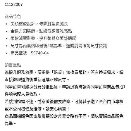
華南商業銀行
彰化商業銀行
合作金庫商業銀行
第一商業銀行
11122007
LINE Pay
上海商業儲蓄銀行
台北富邦商業銀行
華南商業銀行
彰化商業銀行
國泰世華商業銀行
兆豐國際商業銀行
Apple Pay
上海商業儲蓄銀行
台北富邦商業銀行
商品特色
臺灣中小企業銀行
台中商業銀行
國泰世華商業銀行
兆豐國際商業銀行
尖頭楦型設計，修飾腳型顯腿長
匯豐（台灣）商業銀行
華泰商業銀行
街口支付
臺灣中小企業銀行
台中商業銀行
金邊方釦裝飾，點綴低調優雅亮點
聯邦商業銀行
遠東國際商業銀行
匯豐（台灣）商業銀行
華泰商業銀行
悠遊付
元大商業銀行
永豐商業銀行
柔軟減壓鞋墊，提升整體穿著舒適感
聯邦商業銀行
遠東國際商業銀行
玉山商業銀行
星展（台灣）商業銀行
尺寸為內裏烙印最後2碼為準，選購前請確認尺寸資訊
元大商業銀行
永豐商業銀行
Google Pay
台新國際商業銀行
中國信託商業銀行
玉山商業銀行
星展（台灣）商業銀行
商品型號：55740-04
台灣樂天信用卡公司
台新國際商業銀行
中國信託商業銀行
大哥付你分期
台灣樂天信用卡公司
銷售重點
相關說明
為提升服務效率，僅提供「退貨」無換貨服務，若有換貨需求，請
【大哥付你分期使用說明】
AFTEE先享後付
1.本服務由台灣大哥大提供，台灣大哥大用戶可立即使用無須另外申請。
直接辦理退貨後重新選購正確尺寸。
2.付款方式選擇「大哥付你分期」，訂單成立後會自動跳轉到大哥付的交易
相關說明
同筆訂單可能採分倉分批出貨，申請退貨時請將同筆訂單商品包成1
流程，驗證手機門號後，選擇欲分期的期數、繳款截止日，確認付款後即完
【關於「AFTEE先享後付」】
成交易。
件給宅配人員收取。
ATM付款
AFTEE先享後付是「在收到商品之後才付款」的支付方式。 讓您購物簡單
3.實際核准額度、可分期數及費用金額請依後續交易確認頁面所載為準。
若感到楦頭不適、或穿著後需要維修，可將鞋子送至全台門市專櫃
便利好安心！
4.訂單成立30分鐘內，如未前往確認交易或遇審核未通過，訂單將自動取
１．簡單：不需註冊會員、不需綁卡、不需儲值。
或本公司楦鞋及維修，請安心購買！
運送方式
消。如遇「轉專審核」未通過狀況，表示未達大哥付你分期系統評分，恕無
２．便利：只要手機號碼，簡訊認證，即可結帳。
法說明評估內容。
商品圖檔顏色因電腦螢幕設定差異會略有不同，請以實際商品顏色
３．安心：先確認商品／服務後，再付款。
宅配
【繳款方式說明】
為準。
1.分期款項不併入電信帳單，「大哥付你分期」於每月結算日後寄送繳費提
免運費
【「AFTEE先享後付」結帳流程】
醒簡訊。