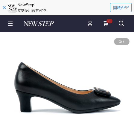
NewStep
開啟APP
立刻使用官方APP
0
1
/
7