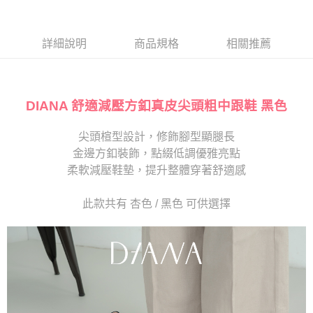
１．於結帳方式選擇「AFTEE先享後付」後，將跳轉至「AFTEE先享後付」
2.透過簡訊連結打開帳單後，可選擇「超商條碼／台灣大直營門市／銀行轉
離島宅配
結帳頁面，進行簡訊認證並確認金額後，即可完成結帳。
帳／街口支付／iPASS MONEY」等通路繳費。
２．訂單成立數日內，您將收到繳費通知簡訊。
每筆NT$280
３．收到繳費通知簡訊後14天內，點擊此簡訊中的連結，可透過四大超商／
詳細說明
商品規格
相關推薦
【注意事項】
ATM／網路銀行／等多元方式進行付款，方視為交易完成。
1.本服務係由「台灣大哥大股份有限公司」（以下簡稱本公司）所提供，讓
※ 請注意：結帳手續完成當下不需立刻繳費，但若您需要取消訂單，請聯絡
用戶於交易時，得透過本服務購買商品或服務，並由商店將買賣／分期付款
購買商品的店家。未經商家同意取消之訂單仍視為有效，需透過AFTEE先享
買賣價金債權讓與本公司後，依約使用本公司帳單繳交帳款。
後付繳納相關費用。
2.基於同意付款使用「大哥付你分期」之契約關係目的，商店將以您的個人
DIANA 舒適減壓方釦真皮尖頭粗中跟鞋 黑色
※ 交易是否成功請以「AFTEE先享後付 」之結帳頁面顯示為準，若有關於
資料（包含姓名、電話或地址）提供予台灣大哥大進項蒐集、處理及利用，
是否繳費成功／繳費後需取消欲退款等相關疑問，請聯繫「AFTEE先享後付
由本公司與您本人進行分期帳單所需資料之確認、核對及更正。
客戶支援中心」
https://netprotections.freshdesk.com/support/home
尖頭楦型設計，修飾腳型顯腿長
3.完整用戶服務條款，請詳閱以下連結：
https://oppay.tw/userRule
金邊方釦裝飾，點綴低調優雅亮點
【注意事項】
１．透過由恩沛科技股份有限公司提供之「AFTEE先享後付」服務完成之交
柔軟減壓鞋墊，提升整體穿著舒適感
易，需依本服務之必要範圍內提供個人資料，並將交易相關給付款項請求債
權轉讓予恩沛科技股份有限公司。
此款共有 杏色 / 黑色 可供選擇
２．關於個人資料處理事宜，請瀏覽以下網址：
https://aftee.tw/terms/#terms3
３．未成年的使用者請事先徵得法定代理人或監護人之同意方可使用
「AFTEE先享後付」，若未經同意申辦者引起之損失，本公司不負相關責
任。
４．使用「AFTEE先享後付」時，將依據個別帳號之用戶狀況，依本公司即
時審查核予不同之上限額度；若仍有額度不足之情形，本公司將視審查結果
請求用戶進行身份認證。
５．嚴禁一人註冊多個帳號或使用他人資訊註冊。若發現惡意使用之情形，