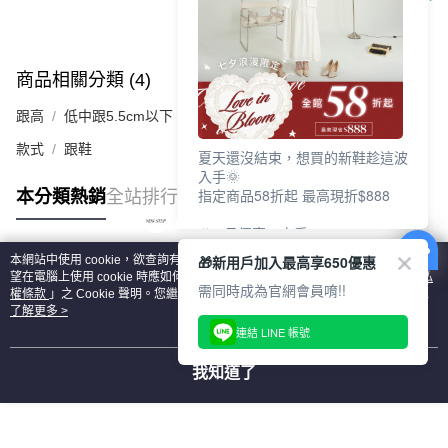
商品相關分類 (4)
查看全部
跟高
低中跟5.5cm以下
款式
跟鞋
夏天還沒結束，想買的新鞋趁這波
入手🌞
指定商品58折起 最高現折$888
本分類熱銷
全站排行
🎉 8月優惠一次看
①LINE購物最高10%回饋
🎁新用戶加入最高享650優惠
本網站中使用 cookie，欲查詢有關本網站使用 cookie 方式之詳情，及若您不希
②每周限定品現折200
熱門標籤
望在電腦上使用 cookie 時應如何變更電腦的 cookie 設定，請參閱本網站「
隱私
③指定商品58折起 最高現折$888
需同時成為官網會員唷!!
權條款
」之 Cookie 聲明。您繼續使用本網站即表示您同意本公司得按本網站使
用條款之 Cookie 聲明使用 cookie。
了解更多 >
上班鞋、休閒鞋、涼鞋一次逛齊
連結 LINE 帳號
好搭、出遊好走、聚會也漂亮
我知道了