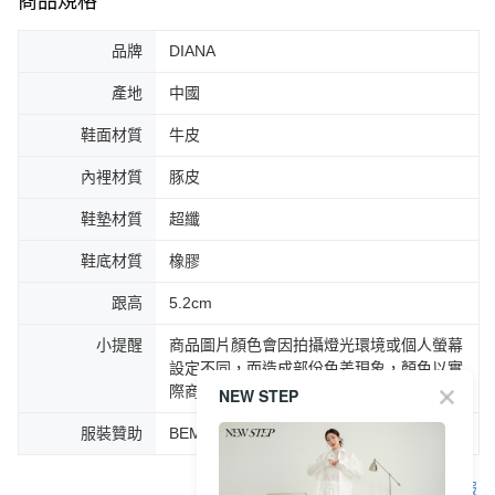
商品規格
品牌
DIANA
產地
中國
鞋面材質
牛皮
內裡材質
豚皮
鞋墊材質
超纖
鞋底材質
橡膠
跟高
5.2cm
小提醒
商品圖片顏色會因拍攝燈光環境或個人螢幕
設定不同，而造成部份色差現象，顏色以實
際商品為主。
NEW STEP
服裝贊助
BEMOOD(bemood.pse.is/DAINA)
客服