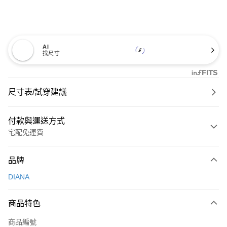
AI
找尺寸
尺寸表/試穿建議
付款與運送方式
宅配免運費
付款方式
品牌
信用卡一次付款
DIANA
信用卡分期付款
3 期 0 利率 每期
NT$726
21家銀行
商品特色
6 期 0 利率 每期
NT$363
21家銀行
合作金庫商業銀行
第一商業銀行
商品編號