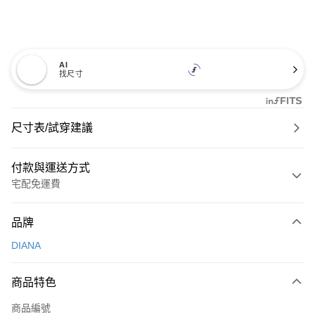
AI
找尺寸
尺寸表/試穿建議
付款與運送方式
宅配免運費
付款方式
品牌
信用卡一次付款
DIANA
信用卡分期付款
3 期 0 利率 每期
NT$826
21家銀行
商品特色
6 期 0 利率 每期
NT$413
21家銀行
合作金庫商業銀行
第一商業銀行
商品編號