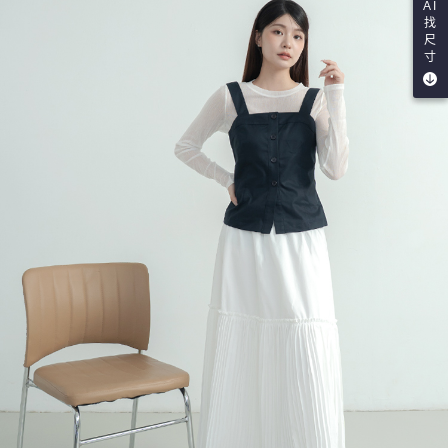
AI
找
尺
寸