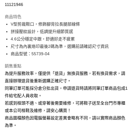
華南商業銀行
彰化商業銀行
合作金庫商業銀行
第一商業銀行
11121946
LINE Pay
上海商業儲蓄銀行
台北富邦商業銀行
華南商業銀行
彰化商業銀行
國泰世華商業銀行
兆豐國際商業銀行
Apple Pay
上海商業儲蓄銀行
台北富邦商業銀行
商品特色
臺灣中小企業銀行
台中商業銀行
國泰世華商業銀行
兆豐國際商業銀行
V型剪裁鞋口，修飾腳背拉長腿部線條
匯豐（台灣）商業銀行
華泰商業銀行
街口支付
臺灣中小企業銀行
台中商業銀行
拼接壓紋設計，低調提升細節質感
聯邦商業銀行
遠東國際商業銀行
匯豐（台灣）商業銀行
華泰商業銀行
悠遊付
元大商業銀行
永豐商業銀行
4.6公分穩定中跟，舒適好走不疲累
聯邦商業銀行
遠東國際商業銀行
玉山商業銀行
星展（台灣）商業銀行
尺寸為內裏烙印最後2碼為準，選購前請確認尺寸資訊
元大商業銀行
永豐商業銀行
Google Pay
台新國際商業銀行
中國信託商業銀行
玉山商業銀行
星展（台灣）商業銀行
商品型號：55739-04
台灣樂天信用卡公司
台新國際商業銀行
中國信託商業銀行
大哥付你分期
台灣樂天信用卡公司
銷售重點
相關說明
為提升服務效率，僅提供「退貨」無換貨服務，若有換貨需求，請
【大哥付你分期使用說明】
AFTEE先享後付
1.本服務由台灣大哥大提供，台灣大哥大用戶可立即使用無須另外申請。
直接辦理退貨後重新選購正確尺寸。
2.付款方式選擇「大哥付你分期」，訂單成立後會自動跳轉到大哥付的交易
相關說明
同筆訂單可能採分倉分批出貨，申請退貨時請將同筆訂單商品包成1
流程，驗證手機門號後，選擇欲分期的期數、繳款截止日，確認付款後即完
【關於「AFTEE先享後付」】
成交易。
件給宅配人員收取。
ATM付款
AFTEE先享後付是「在收到商品之後才付款」的支付方式。 讓您購物簡單
3.實際核准額度、可分期數及費用金額請依後續交易確認頁面所載為準。
若感到楦頭不適、或穿著後需要維修，可將鞋子送至全台門市專櫃
便利好安心！
4.訂單成立30分鐘內，如未前往確認交易或遇審核未通過，訂單將自動取
１．簡單：不需註冊會員、不需綁卡、不需儲值。
或本公司楦鞋及維修，請安心購買！
運送方式
消。如遇「轉專審核」未通過狀況，表示未達大哥付你分期系統評分，恕無
２．便利：只要手機號碼，簡訊認證，即可結帳。
法說明評估內容。
商品圖檔顏色因電腦螢幕設定差異會略有不同，請以實際商品顏色
３．安心：先確認商品／服務後，再付款。
宅配
【繳款方式說明】
為準。
1.分期款項不併入電信帳單，「大哥付你分期」於每月結算日後寄送繳費提
免運費
【「AFTEE先享後付」結帳流程】
醒簡訊。