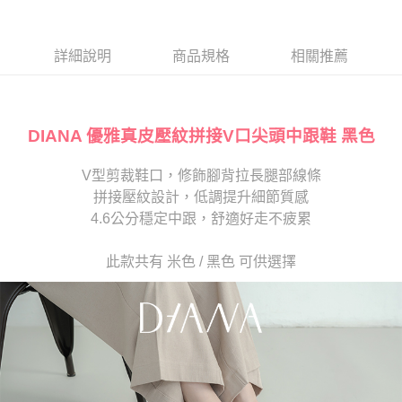
１．於結帳方式選擇「AFTEE先享後付」後，將跳轉至「AFTEE先享後付」
2.透過簡訊連結打開帳單後，可選擇「超商條碼／台灣大直營門市／銀行轉
離島宅配
結帳頁面，進行簡訊認證並確認金額後，即可完成結帳。
帳／街口支付／iPASS MONEY」等通路繳費。
２．訂單成立數日內，您將收到繳費通知簡訊。
每筆NT$280
３．收到繳費通知簡訊後14天內，點擊此簡訊中的連結，可透過四大超商／
詳細說明
商品規格
相關推薦
【注意事項】
ATM／網路銀行／等多元方式進行付款，方視為交易完成。
1.本服務係由「台灣大哥大股份有限公司」（以下簡稱本公司）所提供，讓
※ 請注意：結帳手續完成當下不需立刻繳費，但若您需要取消訂單，請聯絡
用戶於交易時，得透過本服務購買商品或服務，並由商店將買賣／分期付款
購買商品的店家。未經商家同意取消之訂單仍視為有效，需透過AFTEE先享
買賣價金債權讓與本公司後，依約使用本公司帳單繳交帳款。
後付繳納相關費用。
2.基於同意付款使用「大哥付你分期」之契約關係目的，商店將以您的個人
DIANA 優雅真皮壓紋拼接V口尖頭中跟鞋 黑色
※ 交易是否成功請以「AFTEE先享後付 」之結帳頁面顯示為準，若有關於
資料（包含姓名、電話或地址）提供予台灣大哥大進項蒐集、處理及利用，
是否繳費成功／繳費後需取消欲退款等相關疑問，請聯繫「AFTEE先享後付
由本公司與您本人進行分期帳單所需資料之確認、核對及更正。
客戶支援中心」
https://netprotections.freshdesk.com/support/home
V型剪裁鞋口，修飾腳背拉長腿部線條
3.完整用戶服務條款，請詳閱以下連結：
https://oppay.tw/userRule
拼接壓紋設計，低調提升細節質感
【注意事項】
１．透過由恩沛科技股份有限公司提供之「AFTEE先享後付」服務完成之交
4.6公分穩定中跟，舒適好走不疲累
易，需依本服務之必要範圍內提供個人資料，並將交易相關給付款項請求債
權轉讓予恩沛科技股份有限公司。
此款共有 米色 / 黑色 可供選擇
２．關於個人資料處理事宜，請瀏覽以下網址：
https://aftee.tw/terms/#terms3
３．未成年的使用者請事先徵得法定代理人或監護人之同意方可使用
「AFTEE先享後付」，若未經同意申辦者引起之損失，本公司不負相關責
任。
４．使用「AFTEE先享後付」時，將依據個別帳號之用戶狀況，依本公司即
時審查核予不同之上限額度；若仍有額度不足之情形，本公司將視審查結果
請求用戶進行身份認證。
５．嚴禁一人註冊多個帳號或使用他人資訊註冊。若發現惡意使用之情形，