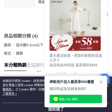
際商品為主。
客服
商品相關分類 (4)
查看全部
跟高
低中跟5.5cm以下
款式
跟鞋
夏天還沒結束，想買的新鞋趁這波
入手🌞
指定商品58折起 最高現折$888
本分類熱銷
全站排行
🎉 8月優惠一次看
①LINE購物最高10%回饋
🎁新用戶加入最高享650優惠
本網站中使用 cookie，欲查詢有關本網站使用 cookie 方式之詳情，及若您不希
②每周限定品現折200
熱門標籤
望在電腦上使用 cookie 時應如何變更電腦的 cookie 設定，請參閱本網站「
隱私
③指定商品58折起 最高現折$888
需同時成為官網會員唷!!
權條款
」之 Cookie 聲明。您繼續使用本網站即表示您同意本公司得按本網站使
用條款之 Cookie 聲明使用 cookie。
了解更多 >
上班鞋、休閒鞋、涼鞋一次逛齊
連結 LINE 帳號
好搭、出遊好走、聚會也漂亮
我知道了