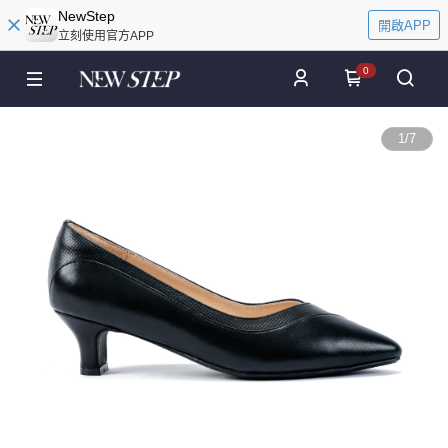
NewStep
開啟APP
立刻使用官方APP
0
1
/
7