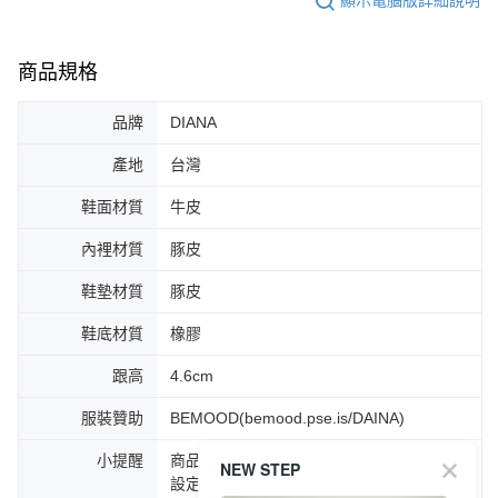
顯示電腦版詳細說明
商品規格
品牌
DIANA
產地
台灣
鞋面材質
牛皮
內裡材質
豚皮
鞋墊材質
豚皮
鞋底材質
橡膠
跟高
4.6cm
服裝贊助
BEMOOD(bemood.pse.is/DAINA)
小提醒
商品圖片顏色會因拍攝燈光環境或個人螢幕
NEW STEP
設定不同，而造成部份色差現象，顏色以實