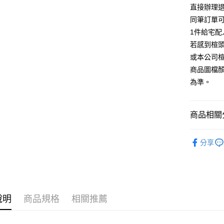
台灣樂
相關說明
直接辦理
【大哥付
同筆訂單
AFTEE先
1.本服務
1件給宅配
2.付款方
相關說明
流程，驗
若感到楦
【關於「A
ATM付款
完成交易
AFTEE
或本公司
3.實際核
便利好安
商品圖檔
4.訂單成
１．簡單
消。如遇
２．便利
為準。
運送方式
無法說明
３．安心
【繳款方
付款後全
1.分期款
【「AFT
商品相關分
醒簡訊。
每筆NT$8
１．於結帳
2.透過簡
付」結帳
帳／街口支
跟高
低
付款後7-1
２．訂單
分享
３．收到繳
每筆NT$8
款式
【注意事
休
／ATM／
1.本服務
※ 請注意
宅配
🔥【夏日
用戶於交
絡購買商品
款買賣價
先享後付
免運費
2.基於同
※ 交易是
資料（包
是否繳費成
說明
商品規格
相關推薦
離島宅配
用，由本
付客戶支
每筆NT$2
3.完整用