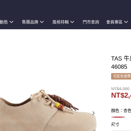
動態
集團品牌
風格特輯
門市查詢
會員專區
TAS 
46085
宅配免運費
NT$4,380
NT$2,
顏色：杏
尺寸