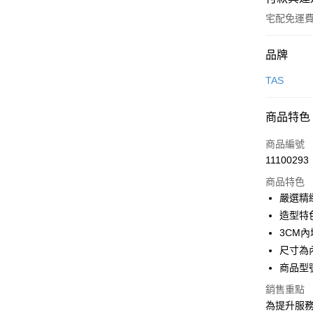
宅配免運
付款方式
品牌
信用卡一
TAS
信用卡分
商品特色
3 期 
商品編號
6 期 
合作金
11100293
華南商
合作金
LINE Pay
上海商
商品特色
華南商
國泰世
嚴選精
Apple Pay
上海商
臺灣中
造型特
國泰世
匯豐（
街口支付
臺灣中
3CM
聯邦商
匯豐（
尺寸為
悠遊付
元大商
聯邦商
商品型號
玉山商
元大商
Google Pa
台新國
玉山商
銷售重點
台灣樂
台新國
大哥付你
為提升服