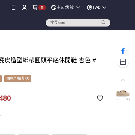
0
中文 (繁體)
TWD
牛麂皮造型綁帶圓頭平底休閒鞋 杏色 #
國家/地區配送
480
色