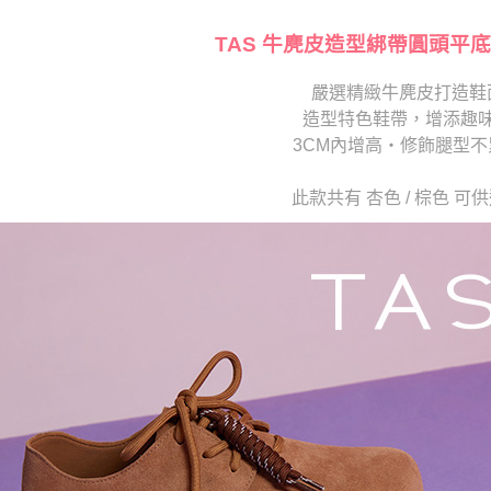
【注意事
海外宅配
１．透過由
交易，需
TAS 牛麂皮造型綁帶圓頭平底
求債權轉
２．關於
嚴選精緻牛麂皮打造鞋
https://aft
造型特色鞋帶，增添趣
３．未成
「AFTE
3CM內增高・修飾腿型不
任。
４．使用「
此款共有 杏色 / 棕色 可
即時審查
結果請求
５．嚴禁
形，恩沛
動。