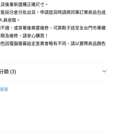
天信用卡公司
退貨後重新選購正確尺寸。
你分期使用說明】
可能採分倉分批出貨，申請退貨時請將同筆訂單商品包成
享後付
由台灣大哥大提供，台灣大哥大用戶可立即使用無須另外申請。
人員收取。
式選擇「大哥付你分期」，訂單成立後會自動跳轉到大哥付的交易
證手機門號後，選擇欲分期的期數、繳款截止日，確認付款後即
頭不適、或穿著後需要維修，可將鞋子送至全台門市專櫃
FTEE先享後付」】
。
先享後付是「在收到商品之後才付款」的支付方式。 讓您購物簡單
楦鞋及維修，請安心購買！
准額度、可分期數及費用金額請依後續交易確認頁面所載為準。
心！
顏色因電腦螢幕設定差異會略有不同，請以實際商品顏色
立30分鐘內，如未前往確認交易或遇審核未通過，訂單將自動取
：不需註冊會員、不需綁卡、不需儲值。
「轉專審核」未通過狀況，表示未達大哥付你分期系統評分，恕
：只要手機號碼，簡訊認證，即可結帳。
評估內容。
：先確認商品／服務後，再付款。
式說明】
家取貨
項不併入電信帳單，「大哥付你分期」於每月結算日後寄送繳費提
EE先享後付」結帳流程】
類 (3)
0，滿NT$2,000(含以上)免運費
方式選擇「AFTEE先享後付」後，將跳轉至「AFTEE先享後
訊連結打開帳單後，可選擇「超商條碼／台灣大直營門市／銀行轉
頁面，進行簡訊認證並確認金額後，即可完成結帳。
付／iPASS MONEY」等通路繳費。
中跟5.5cm以下
1取貨
成立數日內，您將收到繳費通知簡訊。
客服
費通知簡訊後14天內，點擊此簡訊中的連結，可透過四大超商
0，滿NT$2,000(含以上)免運費
項】
閒鞋
網路銀行／等多元方式進行付款，方視為交易完成。
係由「台灣大哥大股份有限公司」（以下簡稱本公司）所提供，讓
：結帳手續完成當下不需立刻繳費，但若您需要取消訂單，請聯
心動價 全館58折起 】
易時，得透過本服務購買商品或服務，並由商店將買賣／分期付
的店家。未經商家同意取消之訂單仍視為有效，需透過AFTEE
金債權讓與本公司後，依約使用本公司帳單繳交帳款。
繳納相關費用。
意付款使用「大哥付你分期」之契約關係目的，商店將以您的個人
否成功請以「AFTEE先享後付 」之結帳頁面顯示為準，若有關於
含姓名、電話或地址）提供予台灣大哥大進項蒐集、處理及利
功／繳費後需取消欲退款等相關疑問，請聯繫「AFTEE先享後
公司與您本人進行分期帳單所需資料之確認、核對及更正。
援中心」
https://netprotections.freshdesk.com/support/home
80
戶服務條款，請詳閱以下連結：
https://oppay.tw/userRule