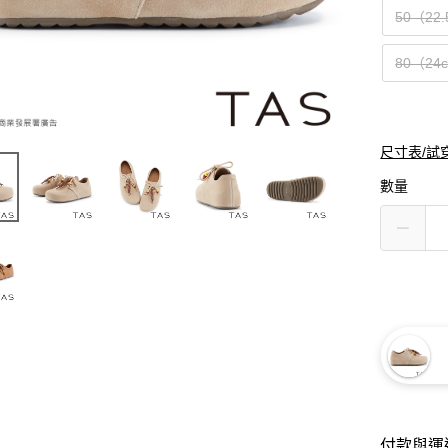
50（22
80（24
尺寸表/試
數量
付款與運