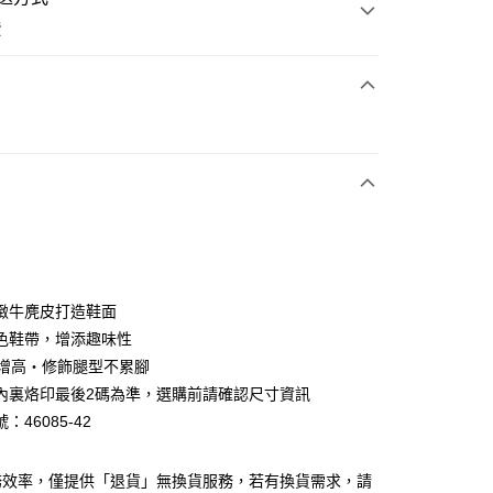
費
次付款
期付款
0 利率 每期
NT$826
21家銀行
0 利率 每期
NT$413
21家銀行
庫商業銀行
第一商業銀行
業銀行
彰化商業銀行
庫商業銀行
第一商業銀行
業儲蓄銀行
台北富邦商業銀行
業銀行
彰化商業銀行
華商業銀行
兆豐國際商業銀行
緻牛麂皮打造鞋面
業儲蓄銀行
台北富邦商業銀行
小企業銀行
台中商業銀行
色鞋帶，增添趣味性
華商業銀行
兆豐國際商業銀行
台灣）商業銀行
華泰商業銀行
小企業銀行
台中商業銀行
內增高・修飾腿型不累腳
業銀行
遠東國際商業銀行
台灣）商業銀行
華泰商業銀行
內裏烙印最後2碼為準，選購前請確認尺寸資訊
業銀行
永豐商業銀行
業銀行
遠東國際商業銀行
：46085-42
業銀行
星展（台灣）商業銀行
業銀行
永豐商業銀行
y
際商業銀行
中國信託商業銀行
業銀行
星展（台灣）商業銀行
天信用卡公司
際商業銀行
中國信託商業銀行
分期
務效率，僅提供「退貨」無換貨服務，若有換貨需求，請