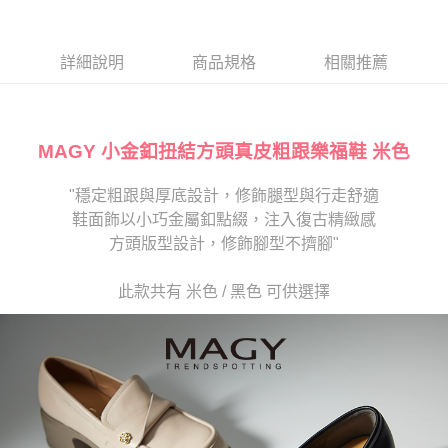
１．於結帳方式選擇「AFTEE先享後付」後，將跳轉至「AFTEE先享後付」
2.透過簡訊連結打開帳單後，可選擇「超商條碼／台灣大直營門市／銀行轉
離島宅配
結帳頁面，進行簡訊認證並確認金額後，即可完成結帳。
帳／街口支付／iPASS MONEY」等通路繳費。
２．訂單成立數日內，您將收到繳費通知簡訊。
每筆NT$280
３．收到繳費通知簡訊後14天內，點擊此簡訊中的連結，可透過四大超商／
詳細說明
商品規格
相關推薦
【注意事項】
ATM／網路銀行／等多元方式進行付款，方視為交易完成。
1.本服務係由「台灣大哥大股份有限公司」（以下簡稱本公司）所提供，讓
※ 請注意：結帳手續完成當下不需立刻繳費，但若您需要取消訂單，請聯絡
用戶於交易時，得透過本服務購買商品或服務，並由商店將買賣／分期付款
購買商品的店家。未經商家同意取消之訂單仍視為有效，需透過AFTEE先享
買賣價金債權讓與本公司後，依約使用本公司帳單繳交帳款。
後付繳納相關費用。
2.基於同意付款使用「大哥付你分期」之契約關係目的，商店將以您的個人
MAGY 小金釦扭結方頭真皮粗跟樂福鞋 米色
※ 交易是否成功請以「AFTEE先享後付 」之結帳頁面顯示為準，若有關於
資料（包含姓名、電話或地址）提供予台灣大哥大進項蒐集、處理及利用，
是否繳費成功／繳費後需取消欲退款等相關疑問，請聯繫「AFTEE先享後付
由本公司與您本人進行分期帳單所需資料之確認、核對及更正。
客戶支援中心」
https://netprotections.freshdesk.com/support/home
"穩定粗跟與厚底設計，修飾腿型與行走舒適
3.完整用戶服務條款，請詳閱以下連結：
https://oppay.tw/userRule
鞋面飾以小巧金屬釦點綴，注入復古精緻感
【注意事項】
１．透過由恩沛科技股份有限公司提供之「AFTEE先享後付」服務完成之交
方頭版型設計，修飾腳型不擠腳"
易，需依本服務之必要範圍內提供個人資料，並將交易相關給付款項請求債
權轉讓予恩沛科技股份有限公司。
此款共有 米色 / 黑色 可供選擇
２．關於個人資料處理事宜，請瀏覽以下網址：
https://aftee.tw/terms/#terms3
３．未成年的使用者請事先徵得法定代理人或監護人之同意方可使用
「AFTEE先享後付」，若未經同意申辦者引起之損失，本公司不負相關責
任。
４．使用「AFTEE先享後付」時，將依據個別帳號之用戶狀況，依本公司即
時審查核予不同之上限額度；若仍有額度不足之情形，本公司將視審查結果
請求用戶進行身份認證。
５．嚴禁一人註冊多個帳號或使用他人資訊註冊。若發現惡意使用之情形，