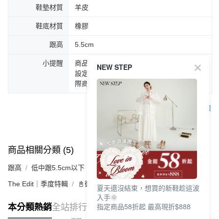
鞋墊材質
羊皮
鞋底材質
橡膠
跟高
5.5cm
小提醒
商品圖片顏色會因拍攝燈光環境或個人螢幕
NEW STEP
設定不同，而造成部份色差現象，顏色以實
際商品為主。
客服
商品相關分類 (5)
查看全部
跟高
低中跟5.5cm以下
The Edit｜季度特輯
📓微甜加氛樂福鞋Loafers
夏天還沒結束，想買的新鞋趁這波
入手🌞
指定商品58折起 最高現折$888
本分類熱銷
全站排行