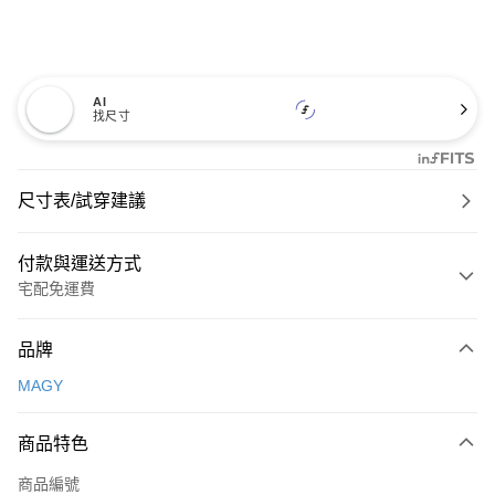
AI
找尺寸
尺寸表/試穿建議
付款與運送方式
宅配免運費
付款方式
品牌
信用卡一次付款
MAGY
信用卡分期付款
3 期 0 利率 每期
NT$826
21家銀行
商品特色
6 期 0 利率 每期
NT$413
21家銀行
合作金庫商業銀行
第一商業銀行
商品編號