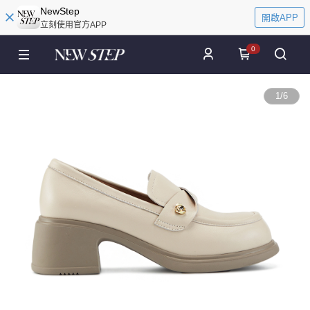
NewStep
開啟APP
立刻使用官方APP
0
1
/
6