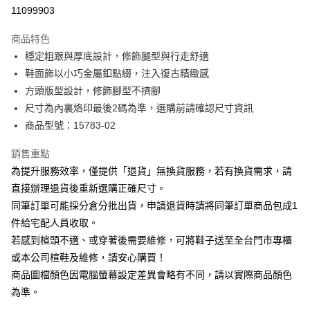
華南商業銀行
彰化商業銀行
合作金庫商業銀行
第一商業銀行
11099903
LINE Pay
上海商業儲蓄銀行
台北富邦商業銀行
華南商業銀行
彰化商業銀行
國泰世華商業銀行
兆豐國際商業銀行
Apple Pay
上海商業儲蓄銀行
台北富邦商業銀行
商品特色
臺灣中小企業銀行
台中商業銀行
國泰世華商業銀行
兆豐國際商業銀行
穩定粗跟與厚底設計，修飾腿型與行走舒適
匯豐（台灣）商業銀行
華泰商業銀行
街口支付
臺灣中小企業銀行
台中商業銀行
鞋面飾以小巧金屬釦點綴，注入復古精緻感
聯邦商業銀行
遠東國際商業銀行
匯豐（台灣）商業銀行
華泰商業銀行
悠遊付
元大商業銀行
永豐商業銀行
方頭版型設計，修飾腳型不擠腳
聯邦商業銀行
遠東國際商業銀行
玉山商業銀行
星展（台灣）商業銀行
尺寸為內裏烙印最後2碼為準，選購前請確認尺寸資訊
元大商業銀行
永豐商業銀行
Google Pay
台新國際商業銀行
中國信託商業銀行
玉山商業銀行
星展（台灣）商業銀行
商品型號：15783-02
台灣樂天信用卡公司
台新國際商業銀行
中國信託商業銀行
大哥付你分期
台灣樂天信用卡公司
銷售重點
相關說明
為提升服務效率，僅提供「退貨」無換貨服務，若有換貨需求，請
【大哥付你分期使用說明】
AFTEE先享後付
1.本服務由台灣大哥大提供，台灣大哥大用戶可立即使用無須另外申請。
直接辦理退貨後重新選購正確尺寸。
2.付款方式選擇「大哥付你分期」，訂單成立後會自動跳轉到大哥付的交易
相關說明
同筆訂單可能採分倉分批出貨，申請退貨時請將同筆訂單商品包成1
流程，驗證手機門號後，選擇欲分期的期數、繳款截止日，確認付款後即完
【關於「AFTEE先享後付」】
成交易。
件給宅配人員收取。
ATM付款
AFTEE先享後付是「在收到商品之後才付款」的支付方式。 讓您購物簡單
3.實際核准額度、可分期數及費用金額請依後續交易確認頁面所載為準。
若感到楦頭不適、或穿著後需要維修，可將鞋子送至全台門市專櫃
便利好安心！
4.訂單成立30分鐘內，如未前往確認交易或遇審核未通過，訂單將自動取
１．簡單：不需註冊會員、不需綁卡、不需儲值。
或本公司楦鞋及維修，請安心購買！
運送方式
消。如遇「轉專審核」未通過狀況，表示未達大哥付你分期系統評分，恕無
２．便利：只要手機號碼，簡訊認證，即可結帳。
法說明評估內容。
商品圖檔顏色因電腦螢幕設定差異會略有不同，請以實際商品顏色
３．安心：先確認商品／服務後，再付款。
宅配
【繳款方式說明】
為準。
1.分期款項不併入電信帳單，「大哥付你分期」於每月結算日後寄送繳費提
免運費
【「AFTEE先享後付」結帳流程】
醒簡訊。