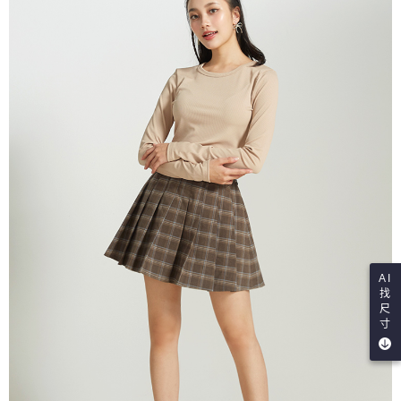
AI
找
尺
寸