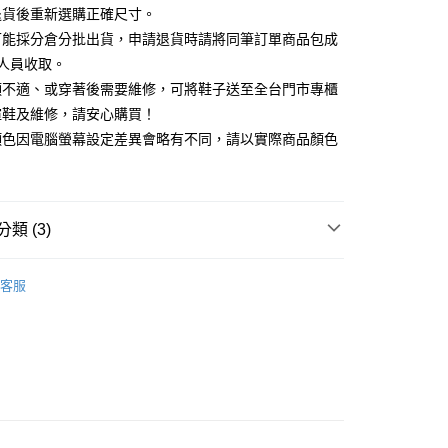
天信用卡公司
退貨後重新選購正確尺寸。
你分期使用說明】
可能採分倉分批出貨，申請退貨時請將同筆訂單商品包成
享後付
由台灣大哥大提供，台灣大哥大用戶可立即使用無須另外申請。
人員收取。
式選擇「大哥付你分期」，訂單成立後會自動跳轉到大哥付的交易
證手機門號後，選擇欲分期的期數、繳款截止日，確認付款後即
頭不適、或穿著後需要維修，可將鞋子送至全台門市專櫃
FTEE先享後付」】
。
先享後付是「在收到商品之後才付款」的支付方式。 讓您購物簡單
楦鞋及維修，請安心購買！
准額度、可分期數及費用金額請依後續交易確認頁面所載為準。
心！
顏色因電腦螢幕設定差異會略有不同，請以實際商品顏色
立30分鐘內，如未前往確認交易或遇審核未通過，訂單將自動取
：不需註冊會員、不需綁卡、不需儲值。
「轉專審核」未通過狀況，表示未達大哥付你分期系統評分，恕
：只要手機號碼，簡訊認證，即可結帳。
評估內容。
：先確認商品／服務後，再付款。
式說明】
項不併入電信帳單，「大哥付你分期」於每月結算日後寄送繳費提
EE先享後付」結帳流程】
類 (3)
方式選擇「AFTEE先享後付」後，將跳轉至「AFTEE先享後
訊連結打開帳單後，可選擇「超商條碼／台灣大直營門市／銀行轉
頁面，進行簡訊認證並確認金額後，即可完成結帳。
付／iPASS MONEY」等通路繳費。
中跟5.5cm以下
成立數日內，您將收到繳費通知簡訊。
客服
費通知簡訊後14天內，點擊此簡訊中的連結，可透過四大超商
80
項】
鞋
網路銀行／等多元方式進行付款，方視為交易完成。
係由「台灣大哥大股份有限公司」（以下簡稱本公司）所提供，讓
：結帳手續完成當下不需立刻繳費，但若您需要取消訂單，請聯
心動價 全館58折起 】
易時，得透過本服務購買商品或服務，並由商店將買賣／分期付
的店家。未經商家同意取消之訂單仍視為有效，需透過AFTEE
金債權讓與本公司後，依約使用本公司帳單繳交帳款。
繳納相關費用。
意付款使用「大哥付你分期」之契約關係目的，商店將以您的個人
否成功請以「AFTEE先享後付 」之結帳頁面顯示為準，若有關於
含姓名、電話或地址）提供予台灣大哥大進項蒐集、處理及利
功／繳費後需取消欲退款等相關疑問，請聯繫「AFTEE先享後
公司與您本人進行分期帳單所需資料之確認、核對及更正。
援中心」
https://netprotections.freshdesk.com/support/home
戶服務條款，請詳閱以下連結：
https://oppay.tw/userRule