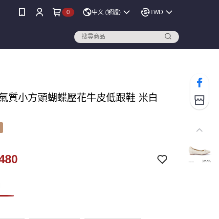
0
中文 (繁體)
TWD
NA 氣質小方頭蝴蝶壓花牛皮低跟鞋 米白
480
白