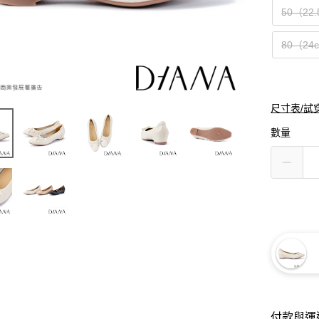
50（22
80（24
尺寸表/試
數量
付款與運