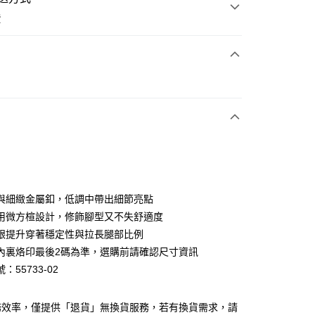
費
次付款
期付款
0 利率 每期
NT$826
21家銀行
0 利率 每期
NT$413
21家銀行
庫商業銀行
第一商業銀行
業銀行
彰化商業銀行
庫商業銀行
第一商業銀行
業儲蓄銀行
台北富邦商業銀行
業銀行
彰化商業銀行
華商業銀行
兆豐國際商業銀行
與細緻金屬釦，低調中帶出細節亮點
業儲蓄銀行
台北富邦商業銀行
小企業銀行
台中商業銀行
用微方楦設計，修飾腳型又不失舒適度
華商業銀行
兆豐國際商業銀行
台灣）商業銀行
華泰商業銀行
小企業銀行
台中商業銀行
跟提升穿著穩定性與拉長腿部比例
業銀行
遠東國際商業銀行
台灣）商業銀行
華泰商業銀行
內裏烙印最後2碼為準，選購前請確認尺寸資訊
業銀行
永豐商業銀行
業銀行
遠東國際商業銀行
：55733-02
業銀行
星展（台灣）商業銀行
業銀行
永豐商業銀行
y
際商業銀行
中國信託商業銀行
業銀行
星展（台灣）商業銀行
天信用卡公司
際商業銀行
中國信託商業銀行
分期
務效率，僅提供「退貨」無換貨服務，若有換貨需求，請