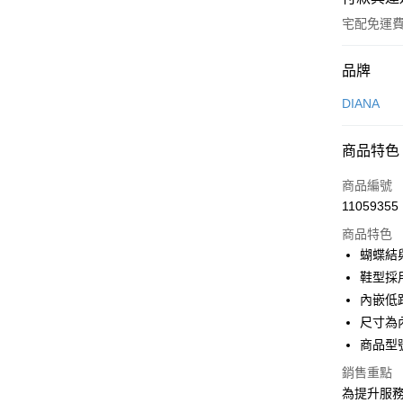
宅配免運
付款方式
品牌
信用卡一
DIANA
信用卡分
商品特色
3 期 
商品編號
6 期 
合作金
11059355
華南商
合作金
LINE Pay
上海商
商品特色
華南商
國泰世
蝴蝶結
Apple Pay
上海商
臺灣中
鞋型採
國泰世
匯豐（
街口支付
臺灣中
內嵌低
聯邦商
匯豐（
尺寸為
悠遊付
元大商
聯邦商
商品型號
玉山商
元大商
Google Pa
台新國
玉山商
銷售重點
台灣樂
台新國
大哥付你
為提升服