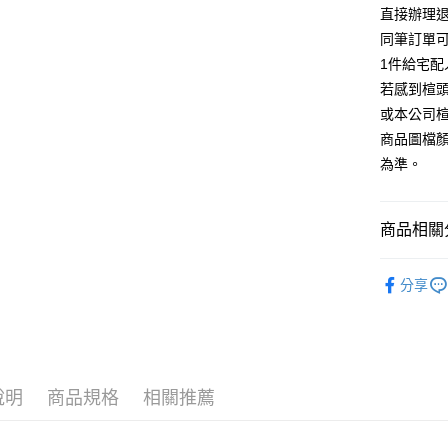
台灣樂
相關說明
直接辦理
【大哥付
同筆訂單
AFTEE先
1.本服務
1件給宅配
2.付款方
相關說明
流程，驗
若感到楦
【關於「A
ATM付款
完成交易
AFTEE
或本公司
3.實際核
便利好安
商品圖檔
4.訂單成
１．簡單
消。如遇
２．便利
為準。
運送方式
無法說明
３．安心
【繳款方
宅配
1.分期款
【「AFT
商品相關分
醒簡訊。
免運費
１．於結帳
2.透過簡
付」結帳
帳／街口支
跟高
低
離島宅配
２．訂單
分享
３．收到繳
每筆NT$2
款式
【注意事
跟
／ATM／
1.本服務
※ 請注意
🔥【夏日
用戶於交
絡購買商品
款買賣價
先享後付
2.基於同
※ 交易是
資料（包
是否繳費成
說明
商品規格
相關推薦
用，由本
付客戶支
3.完整用