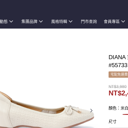
動態
集團品牌
風格特輯
門市查詢
會員專區
DIA
#55733
宅配免運費
NT$3,980
NT$2,
顏色：米
尺寸