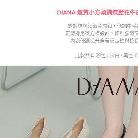
【注意事
１．透過由
交易，需
DIANA 氣質小方頭蝴蝶壓花牛
求債權轉
２．關於
蝴蝶結與細緻金屬釦，低調中帶
https://aft
鞋型採用微方楦設計，修飾腳型
３．未成
「AFTE
內嵌低跟提升穿著穩定性與拉
任。
４．使用「
此款共有 粉色 / 米白 / 黑色
即時審查
結果請求
５．嚴禁
形，恩沛
動。