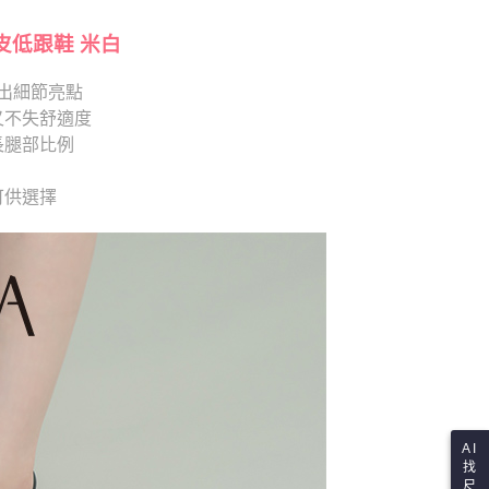
項】
恩沛科技股份有限公司提供之「AFTEE先享後付」服務完成之
依本服務之必要範圍內提供個人資料，並將交易相關給付款項請
皮低跟鞋 米白
讓予恩沛科技股份有限公司。
個人資料處理事宜，請瀏覽以下網址：
出細節亮點
ee.tw/terms/#terms3
又不失舒適度
年的使用者請事先徵得法定代理人或監護人之同意方可使用
E先享後付」，若未經同意申辦者引起之損失，本公司不負相關責
長腿部比例
AFTEE先享後付」時，將依據個別帳號之用戶狀況，依本公司
 可供選擇
核予不同之上限額度；若仍有額度不足之情形，本公司將視審查
用戶進行身份認證。
一人註冊多個帳號或使用他人資訊註冊。若發現惡意使用之情
科技股份有限公司將有權停止該用戶之使用額度並採取法律行
AI
找
尺