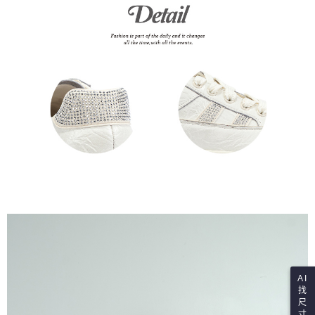
AI
找
尺
寸