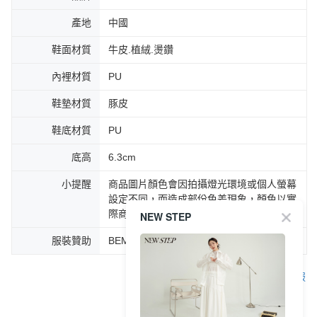
產地
中國
鞋面材質
牛皮.植絨.燙鑽
內裡材質
PU
鞋墊材質
豚皮
鞋底材質
PU
底高
6.3cm
小提醒
商品圖片顏色會因拍攝燈光環境或個人螢幕
設定不同，而造成部份色差現象，顏色以實
際商品為主。
NEW STEP
服裝贊助
BEMOOD(bemood.pse.is/DAINA)
客服