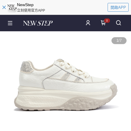
NewStep
開啟APP
立刻使用官方APP
0
1
/
7