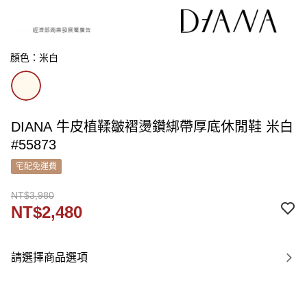
顏色：米白
DIANA 牛皮植鞣皺褶燙鑽綁帶厚底休閒鞋 米白
#55873
宅配免運費
NT$3,980
NT$2,480
請選擇商品選項