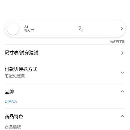
AI
找尺寸
尺寸表/試穿建議
付款與運送方式
宅配免運費
付款方式
品牌
信用卡一次付款
DIANA
信用卡分期付款
3 期 0 利率 每期
NT$826
21家銀行
商品特色
6 期 0 利率 每期
NT$413
21家銀行
合作金庫商業銀行
第一商業銀行
商品編號