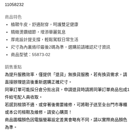
華南商業銀行
彰化商業銀行
合作金庫商業銀行
第一商業銀行
11058232
LINE Pay
上海商業儲蓄銀行
台北富邦商業銀行
華南商業銀行
彰化商業銀行
國泰世華商業銀行
兆豐國際商業銀行
Apple Pay
上海商業儲蓄銀行
台北富邦商業銀行
商品特色
臺灣中小企業銀行
台中商業銀行
國泰世華商業銀行
兆豐國際商業銀行
植鞣牛皮，舒適耐穿，呵護雙足健康
匯豐（台灣）商業銀行
華泰商業銀行
街口支付
臺灣中小企業銀行
台中商業銀行
精緻燙鑽細節，增添華麗氣息
聯邦商業銀行
遠東國際商業銀行
匯豐（台灣）商業銀行
華泰商業銀行
悠遊付
元大商業銀行
永豐商業銀行
厚底設計提支撐，輕鬆駕馭日常生活
聯邦商業銀行
遠東國際商業銀行
玉山商業銀行
星展（台灣）商業銀行
尺寸為內裏烙印最後2碼為準，選購前請確認尺寸資訊
元大商業銀行
永豐商業銀行
Google Pay
台新國際商業銀行
中國信託商業銀行
玉山商業銀行
星展（台灣）商業銀行
商品型號：55873-02
台灣樂天信用卡公司
台新國際商業銀行
中國信託商業銀行
大哥付你分期
台灣樂天信用卡公司
銷售重點
相關說明
為提升服務效率，僅提供「退貨」無換貨服務，若有換貨需求，請
【大哥付你分期使用說明】
AFTEE先享後付
1.本服務由台灣大哥大提供，台灣大哥大用戶可立即使用無須另外申請。
直接辦理退貨後重新選購正確尺寸。
2.付款方式選擇「大哥付你分期」，訂單成立後會自動跳轉到大哥付的交易
相關說明
同筆訂單可能採分倉分批出貨，申請退貨時請將同筆訂單商品包成1
流程，驗證手機門號後，選擇欲分期的期數、繳款截止日，確認付款後即完
【關於「AFTEE先享後付」】
成交易。
件給宅配人員收取。
ATM付款
AFTEE先享後付是「在收到商品之後才付款」的支付方式。 讓您購物簡單
3.實際核准額度、可分期數及費用金額請依後續交易確認頁面所載為準。
若感到楦頭不適、或穿著後需要維修，可將鞋子送至全台門市專櫃
便利好安心！
4.訂單成立30分鐘內，如未前往確認交易或遇審核未通過，訂單將自動取
１．簡單：不需註冊會員、不需綁卡、不需儲值。
或本公司楦鞋及維修，請安心購買！
運送方式
消。如遇「轉專審核」未通過狀況，表示未達大哥付你分期系統評分，恕無
２．便利：只要手機號碼，簡訊認證，即可結帳。
法說明評估內容。
商品圖檔顏色因電腦螢幕設定差異會略有不同，請以實際商品顏色
３．安心：先確認商品／服務後，再付款。
宅配
【繳款方式說明】
為準。
1.分期款項不併入電信帳單，「大哥付你分期」於每月結算日後寄送繳費提
免運費
【「AFTEE先享後付」結帳流程】
醒簡訊。