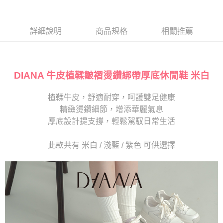
１．於結帳方式選擇「AFTEE先享後付」後，將跳轉至「AFTEE先享後付」
2.透過簡訊連結打開帳單後，可選擇「超商條碼／台灣大直營門市／銀行轉
離島宅配
結帳頁面，進行簡訊認證並確認金額後，即可完成結帳。
帳／街口支付／iPASS MONEY」等通路繳費。
２．訂單成立數日內，您將收到繳費通知簡訊。
每筆NT$280
３．收到繳費通知簡訊後14天內，點擊此簡訊中的連結，可透過四大超商／
詳細說明
商品規格
相關推薦
【注意事項】
ATM／網路銀行／等多元方式進行付款，方視為交易完成。
1.本服務係由「台灣大哥大股份有限公司」（以下簡稱本公司）所提供，讓
※ 請注意：結帳手續完成當下不需立刻繳費，但若您需要取消訂單，請聯絡
用戶於交易時，得透過本服務購買商品或服務，並由商店將買賣／分期付款
購買商品的店家。未經商家同意取消之訂單仍視為有效，需透過AFTEE先享
買賣價金債權讓與本公司後，依約使用本公司帳單繳交帳款。
後付繳納相關費用。
2.基於同意付款使用「大哥付你分期」之契約關係目的，商店將以您的個人
DIANA 牛皮植鞣皺褶燙鑽綁帶厚底休閒鞋 米白
※ 交易是否成功請以「AFTEE先享後付 」之結帳頁面顯示為準，若有關於
資料（包含姓名、電話或地址）提供予台灣大哥大進項蒐集、處理及利用，
是否繳費成功／繳費後需取消欲退款等相關疑問，請聯繫「AFTEE先享後付
由本公司與您本人進行分期帳單所需資料之確認、核對及更正。
客戶支援中心」
https://netprotections.freshdesk.com/support/home
植鞣牛皮，舒適耐穿，呵護雙足健康
3.完整用戶服務條款，請詳閱以下連結：
https://oppay.tw/userRule
精緻燙鑽細節，增添華麗氣息
【注意事項】
１．透過由恩沛科技股份有限公司提供之「AFTEE先享後付」服務完成之交
厚底設計提支撐，輕鬆駕馭日常生活
易，需依本服務之必要範圍內提供個人資料，並將交易相關給付款項請求債
權轉讓予恩沛科技股份有限公司。
此款共有 米白 / 淺藍 / 紫色 可供選擇
２．關於個人資料處理事宜，請瀏覽以下網址：
https://aftee.tw/terms/#terms3
３．未成年的使用者請事先徵得法定代理人或監護人之同意方可使用
「AFTEE先享後付」，若未經同意申辦者引起之損失，本公司不負相關責
任。
４．使用「AFTEE先享後付」時，將依據個別帳號之用戶狀況，依本公司即
時審查核予不同之上限額度；若仍有額度不足之情形，本公司將視審查結果
請求用戶進行身份認證。
５．嚴禁一人註冊多個帳號或使用他人資訊註冊。若發現惡意使用之情形，