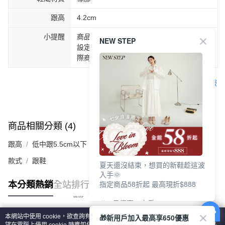
跟高
4.2cm
小提醒
商品圖片顏色會因拍攝燈光環境或個人螢幕
NEW STEP
設定不同，而造成部份色差現象，顏色以實
際商品為主。
客服
商品相關分類 (4)
查看全部
跟高
低中跟5.5cm以下
款式
跟鞋
夏天還沒結束，想買的新鞋趁這波
入手🌞
指定商品58折起 最高現折$888
本分類熱銷
全站排行
🎉 8月優惠一次看
①LINE購物最高10%回饋
🎁新用戶加入最高享650優惠
本網站中使用 cookie，欲查詢有關本網站使用 cookie 方式之詳情，及若您不希
②每周限定品現折200
熱門標籤