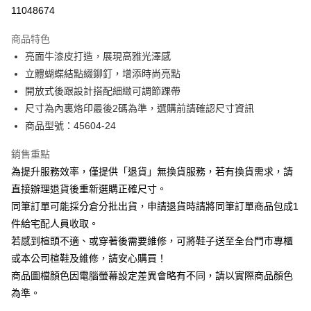
華南商業銀行
彰化商業銀行
合作金庫商業銀行
第一商業銀行
11048674
LINE Pay
上海商業儲蓄銀行
台北富邦商業銀行
華南商業銀行
彰化商業銀行
國泰世華商業銀行
兆豐國際商業銀行
Apple Pay
上海商業儲蓄銀行
台北富邦商業銀行
商品特色
臺灣中小企業銀行
台中商業銀行
國泰世華商業銀行
兆豐國際商業銀行
亮面牛漆皮打造，展現高雅光澤感
匯豐（台灣）商業銀行
華泰商業銀行
街口支付
臺灣中小企業銀行
台中商業銀行
立體蝴蝶結點綴鉚釘，增添時尚亮點
聯邦商業銀行
遠東國際商業銀行
匯豐（台灣）商業銀行
華泰商業銀行
悠遊付
元大商業銀行
永豐商業銀行
開放式後跟設計搭配細緻可調節踝帶
聯邦商業銀行
遠東國際商業銀行
玉山商業銀行
星展（台灣）商業銀行
尺寸為內裏烙印最後2碼為準，選購前請確認尺寸資訊
元大商業銀行
永豐商業銀行
Google Pay
台新國際商業銀行
中國信託商業銀行
玉山商業銀行
星展（台灣）商業銀行
商品型號：45604-24
台灣樂天信用卡公司
台新國際商業銀行
中國信託商業銀行
大哥付你分期
台灣樂天信用卡公司
銷售重點
相關說明
為提升服務效率，僅提供「退貨」無換貨服務，若有換貨需求，請
【大哥付你分期使用說明】
AFTEE先享後付
1.本服務由台灣大哥大提供，台灣大哥大用戶可立即使用無須另外申請。
直接辦理退貨後重新選購正確尺寸。
2.付款方式選擇「大哥付你分期」，訂單成立後會自動跳轉到大哥付的交易
相關說明
同筆訂單可能採分倉分批出貨，申請退貨時請將同筆訂單商品包成1
流程，驗證手機門號後，選擇欲分期的期數、繳款截止日，確認付款後即完
【關於「AFTEE先享後付」】
成交易。
件給宅配人員收取。
ATM付款
AFTEE先享後付是「在收到商品之後才付款」的支付方式。 讓您購物簡單
3.實際核准額度、可分期數及費用金額請依後續交易確認頁面所載為準。
若感到楦頭不適、或穿著後需要維修，可將鞋子送至全台門市專櫃
便利好安心！
4.訂單成立30分鐘內，如未前往確認交易或遇審核未通過，訂單將自動取
１．簡單：不需註冊會員、不需綁卡、不需儲值。
或本公司楦鞋及維修，請安心購買！
運送方式
消。如遇「轉專審核」未通過狀況，表示未達大哥付你分期系統評分，恕無
２．便利：只要手機號碼，簡訊認證，即可結帳。
法說明評估內容。
商品圖檔顏色因電腦螢幕設定差異會略有不同，請以實際商品顏色
３．安心：先確認商品／服務後，再付款。
宅配
【繳款方式說明】
為準。
1.分期款項不併入電信帳單，「大哥付你分期」於每月結算日後寄送繳費提
免運費
【「AFTEE先享後付」結帳流程】
醒簡訊。