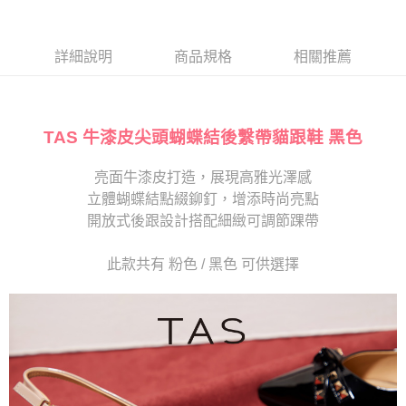
１．於結帳方式選擇「AFTEE先享後付」後，將跳轉至「AFTEE先享後付」
2.透過簡訊連結打開帳單後，可選擇「超商條碼／台灣大直營門市／銀行轉
離島宅配
結帳頁面，進行簡訊認證並確認金額後，即可完成結帳。
帳／街口支付／iPASS MONEY」等通路繳費。
２．訂單成立數日內，您將收到繳費通知簡訊。
每筆NT$280
３．收到繳費通知簡訊後14天內，點擊此簡訊中的連結，可透過四大超商／
詳細說明
商品規格
相關推薦
【注意事項】
ATM／網路銀行／等多元方式進行付款，方視為交易完成。
1.本服務係由「台灣大哥大股份有限公司」（以下簡稱本公司）所提供，讓
※ 請注意：結帳手續完成當下不需立刻繳費，但若您需要取消訂單，請聯絡
用戶於交易時，得透過本服務購買商品或服務，並由商店將買賣／分期付款
購買商品的店家。未經商家同意取消之訂單仍視為有效，需透過AFTEE先享
買賣價金債權讓與本公司後，依約使用本公司帳單繳交帳款。
後付繳納相關費用。
2.基於同意付款使用「大哥付你分期」之契約關係目的，商店將以您的個人
TAS 牛漆皮尖頭蝴蝶結後繫帶貓跟鞋 黑色
※ 交易是否成功請以「AFTEE先享後付 」之結帳頁面顯示為準，若有關於
資料（包含姓名、電話或地址）提供予台灣大哥大進項蒐集、處理及利用，
是否繳費成功／繳費後需取消欲退款等相關疑問，請聯繫「AFTEE先享後付
由本公司與您本人進行分期帳單所需資料之確認、核對及更正。
客戶支援中心」
https://netprotections.freshdesk.com/support/home
亮面牛漆皮打造，展現高雅光澤感
3.完整用戶服務條款，請詳閱以下連結：
https://oppay.tw/userRule
立體蝴蝶結點綴鉚釘，增添時尚亮點
【注意事項】
１．透過由恩沛科技股份有限公司提供之「AFTEE先享後付」服務完成之交
開放式後跟設計搭配細緻可調節踝帶
易，需依本服務之必要範圍內提供個人資料，並將交易相關給付款項請求債
權轉讓予恩沛科技股份有限公司。
此款共有 粉色 / 黑色 可供選擇
２．關於個人資料處理事宜，請瀏覽以下網址：
https://aftee.tw/terms/#terms3
３．未成年的使用者請事先徵得法定代理人或監護人之同意方可使用
「AFTEE先享後付」，若未經同意申辦者引起之損失，本公司不負相關責
任。
４．使用「AFTEE先享後付」時，將依據個別帳號之用戶狀況，依本公司即
時審查核予不同之上限額度；若仍有額度不足之情形，本公司將視審查結果
請求用戶進行身份認證。
５．嚴禁一人註冊多個帳號或使用他人資訊註冊。若發現惡意使用之情形，