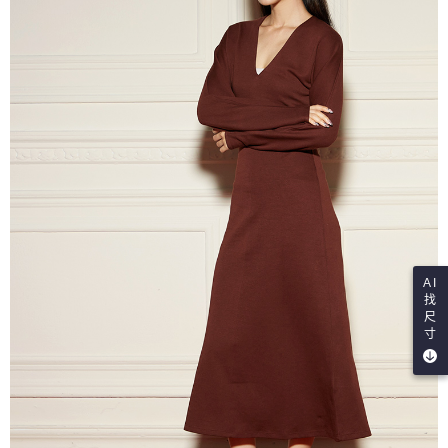
AI
找
尺
寸