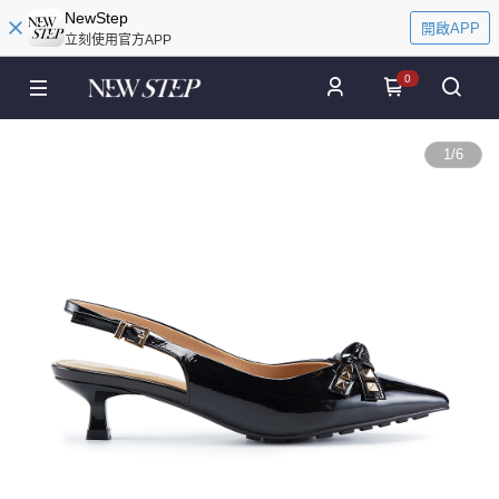
NewStep
開啟APP
立刻使用官方APP
0
1
/
6