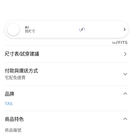
AI
找尺寸
尺寸表/試穿建議
付款與運送方式
宅配免運費
付款方式
品牌
信用卡一次付款
TAS
信用卡分期付款
3 期 0 利率 每期
NT$600
21家銀行
商品特色
6 期 0 利率 每期
NT$300
21家銀行
合作金庫商業銀行
第一商業銀行
商品編號