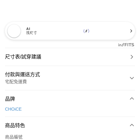
AI
找尺寸
尺寸表/試穿建議
付款與運送方式
宅配免運費
付款方式
品牌
信用卡一次付款
CHOiCE
信用卡分期付款
3 期 0 利率 每期
NT$560
21家銀行
商品特色
6 期 0 利率 每期
NT$280
21家銀行
合作金庫商業銀行
第一商業銀行
商品編號