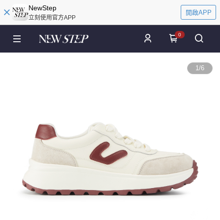
NewStep
開啟APP
立刻使用官方APP
0
1
/
6