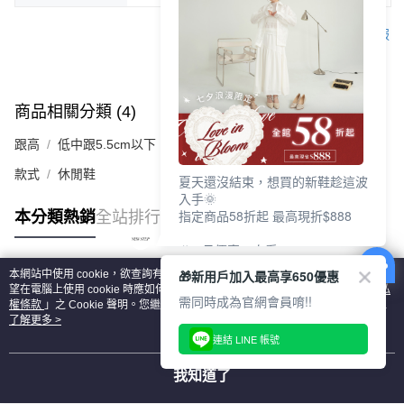
客服
商品相關分類 (4)
查看全部
跟高
低中跟5.5cm以下
款式
休閒鞋
夏天還沒結束，想買的新鞋趁這波
入手🌞
指定商品58折起 最高現折$888
本分類熱銷
全站排行
🎉 8月優惠一次看
①LINE購物最高10%回饋
🎁新用戶加入最高享650優惠
本網站中使用 cookie，欲查詢有關本網站使用 cookie 方式之詳情，及若您不希
②每周限定品現折200
熱門標籤
望在電腦上使用 cookie 時應如何變更電腦的 cookie 設定，請參閱本網站「
隱私
③指定商品58折起 最高現折$888
需同時成為官網會員唷!!
權條款
」之 Cookie 聲明。您繼續使用本網站即表示您同意本公司得按本網站使
用條款之 Cookie 聲明使用 cookie。
了解更多 >
上班鞋、休閒鞋、涼鞋一次逛齊
連結 LINE 帳號
好搭、出遊好走、聚會也漂亮
我知道了