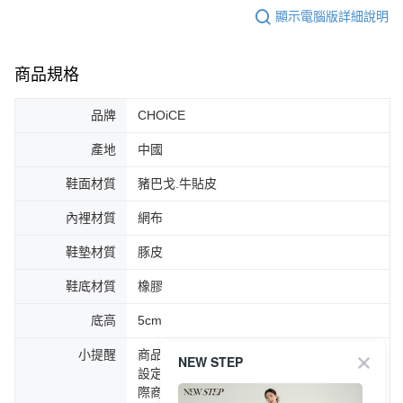
顯示電腦版詳細說明
商品規格
品牌
CHOiCE
產地
中國
鞋面材質
豬巴戈.牛貼皮
內裡材質
網布
鞋墊材質
豚皮
鞋底材質
橡膠
底高
5cm
小提醒
商品圖片顏色會因拍攝燈光環境或個人螢幕
NEW STEP
設定不同，而造成部份色差現象，顏色以實
際商品為主。