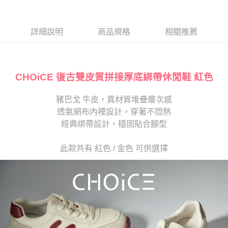
１．於結帳方式選擇「AFTEE先享後付」後，將跳轉至「AFTEE先享後付」
2.透過簡訊連結打開帳單後，可選擇「超商條碼／台灣大直營門市／銀行轉
離島宅配
結帳頁面，進行簡訊認證並確認金額後，即可完成結帳。
帳／街口支付／iPASS MONEY」等通路繳費。
２．訂單成立數日內，您將收到繳費通知簡訊。
每筆NT$280
３．收到繳費通知簡訊後14天內，點擊此簡訊中的連結，可透過四大超商／
詳細說明
商品規格
相關推薦
【注意事項】
ATM／網路銀行／等多元方式進行付款，方視為交易完成。
1.本服務係由「台灣大哥大股份有限公司」（以下簡稱本公司）所提供，讓
※ 請注意：結帳手續完成當下不需立刻繳費，但若您需要取消訂單，請聯絡
用戶於交易時，得透過本服務購買商品或服務，並由商店將買賣／分期付款
購買商品的店家。未經商家同意取消之訂單仍視為有效，需透過AFTEE先享
買賣價金債權讓與本公司後，依約使用本公司帳單繳交帳款。
後付繳納相關費用。
2.基於同意付款使用「大哥付你分期」之契約關係目的，商店將以您的個人
CHOiCE 復古雙皮質拼接厚底綁帶休閒鞋 紅色
※ 交易是否成功請以「AFTEE先享後付 」之結帳頁面顯示為準，若有關於
資料（包含姓名、電話或地址）提供予台灣大哥大進項蒐集、處理及利用，
是否繳費成功／繳費後需取消欲退款等相關疑問，請聯繫「AFTEE先享後付
由本公司與您本人進行分期帳單所需資料之確認、核對及更正。
客戶支援中心」
https://netprotections.freshdesk.com/support/home
豬巴戈 牛皮，異材質堆疊層次感
3.完整用戶服務條款，請詳閱以下連結：
https://oppay.tw/userRule
透氣網布內裡設計，穿著不悶熱
【注意事項】
１．透過由恩沛科技股份有限公司提供之「AFTEE先享後付」服務完成之交
經典綁帶設計，穩固貼合腳型
易，需依本服務之必要範圍內提供個人資料，並將交易相關給付款項請求債
權轉讓予恩沛科技股份有限公司。
此款共有 紅色 / 金色 可供選擇
２．關於個人資料處理事宜，請瀏覽以下網址：
https://aftee.tw/terms/#terms3
３．未成年的使用者請事先徵得法定代理人或監護人之同意方可使用
「AFTEE先享後付」，若未經同意申辦者引起之損失，本公司不負相關責
任。
４．使用「AFTEE先享後付」時，將依據個別帳號之用戶狀況，依本公司即
時審查核予不同之上限額度；若仍有額度不足之情形，本公司將視審查結果
請求用戶進行身份認證。
５．嚴禁一人註冊多個帳號或使用他人資訊註冊。若發現惡意使用之情形，