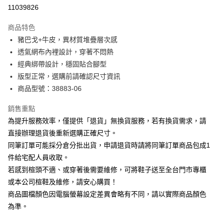
華南商業銀行
彰化商業銀行
合作金庫商業銀行
第一商業銀行
11039826
LINE Pay
上海商業儲蓄銀行
台北富邦商業銀行
華南商業銀行
彰化商業銀行
國泰世華商業銀行
兆豐國際商業銀行
Apple Pay
上海商業儲蓄銀行
台北富邦商業銀行
商品特色
臺灣中小企業銀行
台中商業銀行
國泰世華商業銀行
兆豐國際商業銀行
豬巴戈+牛皮，異材質堆疊層次感
匯豐（台灣）商業銀行
華泰商業銀行
街口支付
臺灣中小企業銀行
台中商業銀行
透氣網布內裡設計，穿著不悶熱
聯邦商業銀行
遠東國際商業銀行
匯豐（台灣）商業銀行
華泰商業銀行
悠遊付
元大商業銀行
永豐商業銀行
經典綁帶設計，穩固貼合腳型
聯邦商業銀行
遠東國際商業銀行
玉山商業銀行
星展（台灣）商業銀行
版型正常，選購前請確認尺寸資訊
元大商業銀行
永豐商業銀行
Google Pay
台新國際商業銀行
中國信託商業銀行
玉山商業銀行
星展（台灣）商業銀行
商品型號：38883-06
台灣樂天信用卡公司
台新國際商業銀行
中國信託商業銀行
大哥付你分期
台灣樂天信用卡公司
銷售重點
相關說明
為提升服務效率，僅提供「退貨」無換貨服務，若有換貨需求，請
【大哥付你分期使用說明】
AFTEE先享後付
1.本服務由台灣大哥大提供，台灣大哥大用戶可立即使用無須另外申請。
直接辦理退貨後重新選購正確尺寸。
2.付款方式選擇「大哥付你分期」，訂單成立後會自動跳轉到大哥付的交易
相關說明
同筆訂單可能採分倉分批出貨，申請退貨時請將同筆訂單商品包成1
流程，驗證手機門號後，選擇欲分期的期數、繳款截止日，確認付款後即完
【關於「AFTEE先享後付」】
成交易。
件給宅配人員收取。
ATM付款
AFTEE先享後付是「在收到商品之後才付款」的支付方式。 讓您購物簡單
3.實際核准額度、可分期數及費用金額請依後續交易確認頁面所載為準。
若感到楦頭不適、或穿著後需要維修，可將鞋子送至全台門市專櫃
便利好安心！
4.訂單成立30分鐘內，如未前往確認交易或遇審核未通過，訂單將自動取
１．簡單：不需註冊會員、不需綁卡、不需儲值。
或本公司楦鞋及維修，請安心購買！
運送方式
消。如遇「轉專審核」未通過狀況，表示未達大哥付你分期系統評分，恕無
２．便利：只要手機號碼，簡訊認證，即可結帳。
法說明評估內容。
商品圖檔顏色因電腦螢幕設定差異會略有不同，請以實際商品顏色
３．安心：先確認商品／服務後，再付款。
宅配
【繳款方式說明】
為準。
1.分期款項不併入電信帳單，「大哥付你分期」於每月結算日後寄送繳費提
免運費
【「AFTEE先享後付」結帳流程】
醒簡訊。