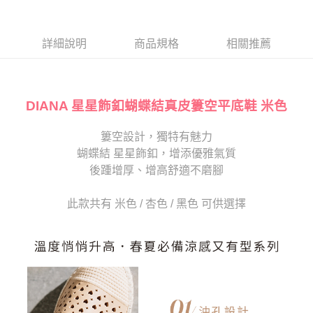
１．於結帳方式選擇「AFTEE先享後付」後，將跳轉至「AFTEE先享後付」
2.透過簡訊連結打開帳單後，可選擇「超商條碼／台灣大直營門市／銀行轉
付款後7-11取貨
結帳頁面，進行簡訊認證並確認金額後，即可完成結帳。
帳／街口支付／iPASS MONEY」等通路繳費。
２．訂單成立數日內，您將收到繳費通知簡訊。
每筆NT$80，滿NT$2,000(含以上)免運費
３．收到繳費通知簡訊後14天內，點擊此簡訊中的連結，可透過四大超商／
詳細說明
商品規格
相關推薦
【注意事項】
ATM／網路銀行／等多元方式進行付款，方視為交易完成。
宅配
1.本服務係由「台灣大哥大股份有限公司」（以下簡稱本公司）所提供，讓
※ 請注意：結帳手續完成當下不需立刻繳費，但若您需要取消訂單，請聯絡
用戶於交易時，得透過本服務購買商品或服務，並由商店將買賣／分期付款
免運費
購買商品的店家。未經商家同意取消之訂單仍視為有效，需透過AFTEE先享
買賣價金債權讓與本公司後，依約使用本公司帳單繳交帳款。
後付繳納相關費用。
2.基於同意付款使用「大哥付你分期」之契約關係目的，商店將以您的個人
DIANA 星星飾釦蝴蝶結真皮簍空平底鞋 米色
離島宅配
※ 交易是否成功請以「AFTEE先享後付 」之結帳頁面顯示為準，若有關於
資料（包含姓名、電話或地址）提供予台灣大哥大進項蒐集、處理及利用，
是否繳費成功／繳費後需取消欲退款等相關疑問，請聯繫「AFTEE先享後付
每筆NT$280
由本公司與您本人進行分期帳單所需資料之確認、核對及更正。
客戶支援中心」
https://netprotections.freshdesk.com/support/home
簍空設計，獨特有魅力
3.完整用戶服務條款，請詳閱以下連結：
https://oppay.tw/userRule
海外宅配
查看運費
蝴蝶結 星星飾釦，增添優雅氣質
【注意事項】
１．透過由恩沛科技股份有限公司提供之「AFTEE先享後付」服務完成之交
後踵增厚、增高舒適不磨腳
易，需依本服務之必要範圍內提供個人資料，並將交易相關給付款項請求債
權轉讓予恩沛科技股份有限公司。
此款共有 米色 / 杏色 / 黑色 可供選擇
２．關於個人資料處理事宜，請瀏覽以下網址：
https://aftee.tw/terms/#terms3
３．未成年的使用者請事先徵得法定代理人或監護人之同意方可使用
「AFTEE先享後付」，若未經同意申辦者引起之損失，本公司不負相關責
任。
４．使用「AFTEE先享後付」時，將依據個別帳號之用戶狀況，依本公司即
時審查核予不同之上限額度；若仍有額度不足之情形，本公司將視審查結果
請求用戶進行身份認證。
５．嚴禁一人註冊多個帳號或使用他人資訊註冊。若發現惡意使用之情形，