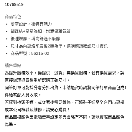
華南商業銀行
彰化商業銀行
合作金庫商業銀行
第一商業銀行
10769519
LINE Pay
上海商業儲蓄銀行
台北富邦商業銀行
華南商業銀行
彰化商業銀行
國泰世華商業銀行
兆豐國際商業銀行
Apple Pay
上海商業儲蓄銀行
台北富邦商業銀行
商品特色
臺灣中小企業銀行
台中商業銀行
國泰世華商業銀行
兆豐國際商業銀行
簍空設計，獨特有魅力
匯豐（台灣）商業銀行
華泰商業銀行
街口支付
臺灣中小企業銀行
台中商業銀行
蝴蝶結+星星飾釦，增添優雅氣質
聯邦商業銀行
遠東國際商業銀行
匯豐（台灣）商業銀行
華泰商業銀行
悠遊付
元大商業銀行
永豐商業銀行
後踵增厚、增高舒適不磨腳
聯邦商業銀行
遠東國際商業銀行
玉山商業銀行
星展（台灣）商業銀行
尺寸為內裏烙印最後2碼為準，選購前請確認尺寸資訊
元大商業銀行
永豐商業銀行
Google Pay
台新國際商業銀行
中國信託商業銀行
玉山商業銀行
星展（台灣）商業銀行
商品型號：56215-02
台灣樂天信用卡公司
台新國際商業銀行
中國信託商業銀行
大哥付你分期
台灣樂天信用卡公司
銷售重點
相關說明
為提升服務效率，僅提供「退貨」無換貨服務，若有換貨需求，請
【大哥付你分期使用說明】
AFTEE先享後付
1.本服務由台灣大哥大提供，台灣大哥大用戶可立即使用無須另外申請。
直接辦理退貨後重新選購正確尺寸。
2.付款方式選擇「大哥付你分期」，訂單成立後會自動跳轉到大哥付的交易
相關說明
同筆訂單可能採分倉分批出貨，申請退貨時請將同筆訂單商品包成1
流程，驗證手機門號後，選擇欲分期的期數、繳款截止日，確認付款後即完
【關於「AFTEE先享後付」】
成交易。
件給宅配人員收取。
ATM付款
AFTEE先享後付是「在收到商品之後才付款」的支付方式。 讓您購物簡單
3.實際核准額度、可分期數及費用金額請依後續交易確認頁面所載為準。
若感到楦頭不適、或穿著後需要維修，可將鞋子送至全台門市專櫃
便利好安心！
4.訂單成立30分鐘內，如未前往確認交易或遇審核未通過，訂單將自動取
１．簡單：不需註冊會員、不需綁卡、不需儲值。
或本公司楦鞋及維修，請安心購買！
運送方式
消。如遇「轉專審核」未通過狀況，表示未達大哥付你分期系統評分，恕無
２．便利：只要手機號碼，簡訊認證，即可結帳。
法說明評估內容。
商品圖檔顏色因電腦螢幕設定差異會略有不同，請以實際商品顏色
３．安心：先確認商品／服務後，再付款。
付款後全家取貨
【繳款方式說明】
為準。
1.分期款項不併入電信帳單，「大哥付你分期」於每月結算日後寄送繳費提
每筆NT$80，滿NT$2,000(含以上)免運費
【「AFTEE先享後付」結帳流程】
醒簡訊。