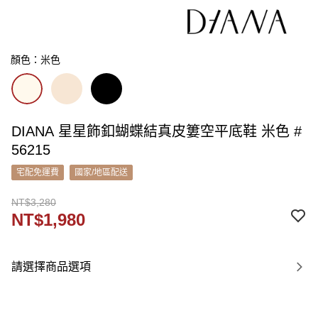
顏色：米色
DIANA 星星飾釦蝴蝶結真皮簍空平底鞋 米色 #
56215
宅配免運費
國家/地區配送
NT$3,280
NT$1,980
請選擇商品選項