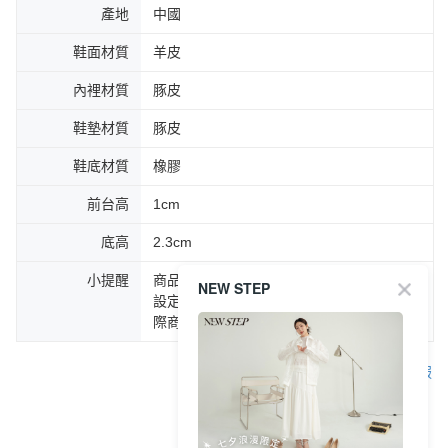
產地
中國
鞋面材質
羊皮
內裡材質
豚皮
鞋墊材質
豚皮
鞋底材質
橡膠
前台高
1cm
底高
2.3cm
小提醒
商品圖片顏色會因拍攝燈光環境或個人螢幕
NEW STEP
設定不同，而造成部份色差現象，顏色以實
際商品為主。
客服