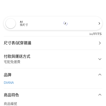
AI
找尺寸
尺寸表/試穿建議
付款與運送方式
宅配免運費
付款方式
品牌
信用卡一次付款
DIANA
信用卡分期付款
3 期 0 利率 每期
NT$660
21家銀行
商品特色
6 期 0 利率 每期
NT$330
21家銀行
合作金庫商業銀行
第一商業銀行
商品編號