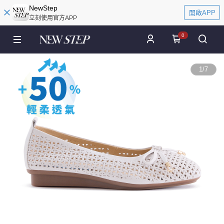
NewStep
開啟APP
立刻使用官方APP
0
1
/
7