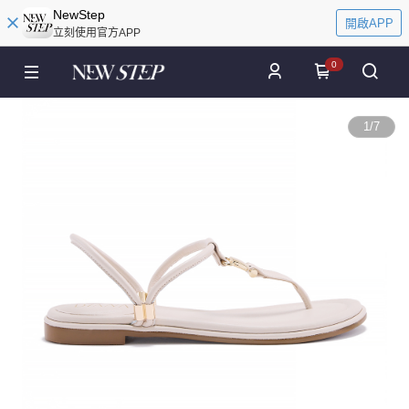
NewStep
開啟APP
立刻使用官方APP
0
1
/
7