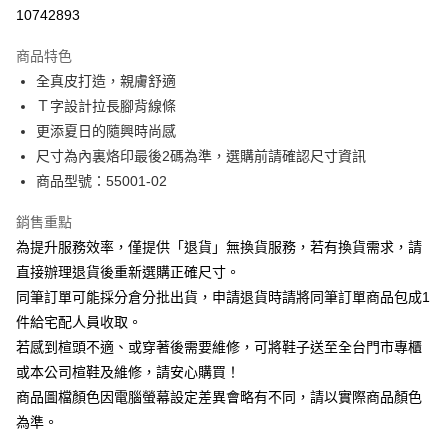
華南商業銀行
彰化商業銀行
合作金庫商業銀行
第一商業銀行
10742893
LINE Pay
上海商業儲蓄銀行
台北富邦商業銀行
華南商業銀行
彰化商業銀行
國泰世華商業銀行
兆豐國際商業銀行
Apple Pay
上海商業儲蓄銀行
台北富邦商業銀行
商品特色
臺灣中小企業銀行
台中商業銀行
國泰世華商業銀行
兆豐國際商業銀行
全真皮打造，親膚舒適
匯豐（台灣）商業銀行
華泰商業銀行
街口支付
臺灣中小企業銀行
台中商業銀行
Ｔ字設計拉長腳背線條
聯邦商業銀行
遠東國際商業銀行
匯豐（台灣）商業銀行
華泰商業銀行
悠遊付
元大商業銀行
永豐商業銀行
更添夏日的隨興時尚感
聯邦商業銀行
遠東國際商業銀行
玉山商業銀行
星展（台灣）商業銀行
尺寸為內裏烙印最後2碼為準，選購前請確認尺寸資訊
元大商業銀行
永豐商業銀行
Google Pay
台新國際商業銀行
中國信託商業銀行
玉山商業銀行
星展（台灣）商業銀行
商品型號：55001-02
台灣樂天信用卡公司
台新國際商業銀行
中國信託商業銀行
大哥付你分期
台灣樂天信用卡公司
銷售重點
相關說明
為提升服務效率，僅提供「退貨」無換貨服務，若有換貨需求，請
【大哥付你分期使用說明】
AFTEE先享後付
1.本服務由台灣大哥大提供，台灣大哥大用戶可立即使用無須另外申請。
直接辦理退貨後重新選購正確尺寸。
2.付款方式選擇「大哥付你分期」，訂單成立後會自動跳轉到大哥付的交易
相關說明
同筆訂單可能採分倉分批出貨，申請退貨時請將同筆訂單商品包成1
流程，驗證手機門號後，選擇欲分期的期數、繳款截止日，確認付款後即完
【關於「AFTEE先享後付」】
成交易。
件給宅配人員收取。
ATM付款
AFTEE先享後付是「在收到商品之後才付款」的支付方式。 讓您購物簡單
3.實際核准額度、可分期數及費用金額請依後續交易確認頁面所載為準。
若感到楦頭不適、或穿著後需要維修，可將鞋子送至全台門市專櫃
便利好安心！
4.訂單成立30分鐘內，如未前往確認交易或遇審核未通過，訂單將自動取
１．簡單：不需註冊會員、不需綁卡、不需儲值。
或本公司楦鞋及維修，請安心購買！
運送方式
消。如遇「轉專審核」未通過狀況，表示未達大哥付你分期系統評分，恕無
２．便利：只要手機號碼，簡訊認證，即可結帳。
法說明評估內容。
商品圖檔顏色因電腦螢幕設定差異會略有不同，請以實際商品顏色
３．安心：先確認商品／服務後，再付款。
宅配
【繳款方式說明】
為準。
1.分期款項不併入電信帳單，「大哥付你分期」於每月結算日後寄送繳費提
免運費
【「AFTEE先享後付」結帳流程】
醒簡訊。