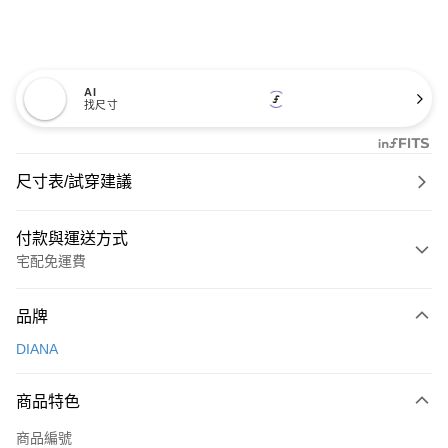
AI
找尺寸
尺寸表/試穿建議
付款與運送方式
宅配免運費
付款方式
品牌
信用卡一次付款
DIANA
信用卡分期付款
3 期 0 利率 每期
NT$660
21家銀行
商品特色
6 期 0 利率 每期
NT$330
21家銀行
合作金庫商業銀行
第一商業銀行
商品編號