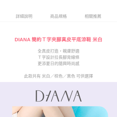
１．於結帳方式選擇「AFTEE先享後付」後，將跳轉至「AFTEE先享後付」
2.透過簡訊連結打開帳單後，可選擇「超商條碼／台灣大直營門市／銀行轉
離島宅配
結帳頁面，進行簡訊認證並確認金額後，即可完成結帳。
帳／街口支付／iPASS MONEY」等通路繳費。
２．訂單成立數日內，您將收到繳費通知簡訊。
每筆NT$280
３．收到繳費通知簡訊後14天內，點擊此簡訊中的連結，可透過四大超商／
詳細說明
商品規格
相關推薦
【注意事項】
ATM／網路銀行／等多元方式進行付款，方視為交易完成。
1.本服務係由「台灣大哥大股份有限公司」（以下簡稱本公司）所提供，讓
※ 請注意：結帳手續完成當下不需立刻繳費，但若您需要取消訂單，請聯絡
用戶於交易時，得透過本服務購買商品或服務，並由商店將買賣／分期付款
購買商品的店家。未經商家同意取消之訂單仍視為有效，需透過AFTEE先享
買賣價金債權讓與本公司後，依約使用本公司帳單繳交帳款。
後付繳納相關費用。
2.基於同意付款使用「大哥付你分期」之契約關係目的，商店將以您的個人
DIANA 簡約Ｔ字夾腳真皮平底涼鞋 米白
※ 交易是否成功請以「AFTEE先享後付 」之結帳頁面顯示為準，若有關於
資料（包含姓名、電話或地址）提供予台灣大哥大進項蒐集、處理及利用，
是否繳費成功／繳費後需取消欲退款等相關疑問，請聯繫「AFTEE先享後付
由本公司與您本人進行分期帳單所需資料之確認、核對及更正。
客戶支援中心」
https://netprotections.freshdesk.com/support/home
全真皮打造，親膚舒適
3.完整用戶服務條款，請詳閱以下連結：
https://oppay.tw/userRule
Ｔ字設計拉長腳背線條
【注意事項】
１．透過由恩沛科技股份有限公司提供之「AFTEE先享後付」服務完成之交
更添夏日的隨興時尚感
易，需依本服務之必要範圍內提供個人資料，並將交易相關給付款項請求債
權轉讓予恩沛科技股份有限公司。
此款共有 米白／棕色／黑色 可供選擇
２．關於個人資料處理事宜，請瀏覽以下網址：
https://aftee.tw/terms/#terms3
３．未成年的使用者請事先徵得法定代理人或監護人之同意方可使用
「AFTEE先享後付」，若未經同意申辦者引起之損失，本公司不負相關責
任。
４．使用「AFTEE先享後付」時，將依據個別帳號之用戶狀況，依本公司即
時審查核予不同之上限額度；若仍有額度不足之情形，本公司將視審查結果
請求用戶進行身份認證。
５．嚴禁一人註冊多個帳號或使用他人資訊註冊。若發現惡意使用之情形，