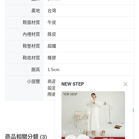
產地
台灣
鞋面材質
牛皮
內裡材質
豚皮
鞋墊材質
超纖
鞋底材質
橡膠
跟高
1.5cm
小提醒
商品圖片顏色會因拍攝燈光環境或個人螢幕
NEW STEP
設定不同，而造成部份色差現象，顏色以實
際商品為主。
客服
商品相關分類 (3)
查看全部