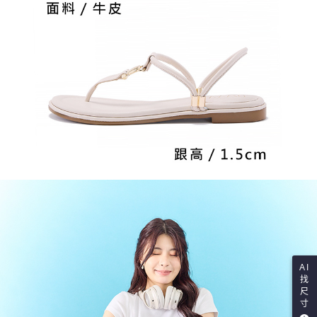
AI
找
尺
寸