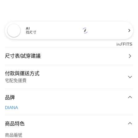
AI
找尺寸
尺寸表/試穿建議
付款與運送方式
宅配免運費
付款方式
品牌
信用卡一次付款
DIANA
信用卡分期付款
3 期 0 利率 每期
NT$726
21家銀行
商品特色
6 期 0 利率 每期
NT$363
21家銀行
合作金庫商業銀行
第一商業銀行
商品編號