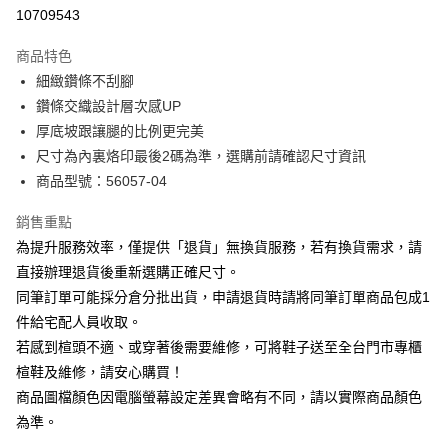
華南商業銀行
彰化商業銀行
合作金庫商業銀行
第一商業銀行
10709543
LINE Pay
上海商業儲蓄銀行
台北富邦商業銀行
華南商業銀行
彰化商業銀行
國泰世華商業銀行
兆豐國際商業銀行
Apple Pay
上海商業儲蓄銀行
台北富邦商業銀行
商品特色
臺灣中小企業銀行
台中商業銀行
國泰世華商業銀行
兆豐國際商業銀行
細緻鑽條不刮腳
匯豐（台灣）商業銀行
華泰商業銀行
街口支付
臺灣中小企業銀行
台中商業銀行
鑽條交織設計層次感UP
聯邦商業銀行
遠東國際商業銀行
匯豐（台灣）商業銀行
華泰商業銀行
悠遊付
元大商業銀行
永豐商業銀行
厚底坡跟讓腿的比例更完美
聯邦商業銀行
遠東國際商業銀行
玉山商業銀行
星展（台灣）商業銀行
尺寸為內裏烙印最後2碼為準，選購前請確認尺寸資訊
元大商業銀行
永豐商業銀行
Google Pay
台新國際商業銀行
中國信託商業銀行
玉山商業銀行
星展（台灣）商業銀行
商品型號：56057-04
台灣樂天信用卡公司
台新國際商業銀行
中國信託商業銀行
大哥付你分期
台灣樂天信用卡公司
銷售重點
相關說明
為提升服務效率，僅提供「退貨」無換貨服務，若有換貨需求，請
【大哥付你分期使用說明】
AFTEE先享後付
1.本服務由台灣大哥大提供，台灣大哥大用戶可立即使用無須另外申請。
直接辦理退貨後重新選購正確尺寸。
2.付款方式選擇「大哥付你分期」，訂單成立後會自動跳轉到大哥付的交易
相關說明
同筆訂單可能採分倉分批出貨，申請退貨時請將同筆訂單商品包成1
流程，驗證手機門號後，選擇欲分期的期數、繳款截止日，確認付款後即完
【關於「AFTEE先享後付」】
成交易。
件給宅配人員收取。
ATM付款
AFTEE先享後付是「在收到商品之後才付款」的支付方式。 讓您購物簡單
3.實際核准額度、可分期數及費用金額請依後續交易確認頁面所載為準。
若感到楦頭不適、或穿著後需要維修，可將鞋子送至全台門市專櫃
便利好安心！
4.訂單成立30分鐘內，如未前往確認交易或遇審核未通過，訂單將自動取
１．簡單：不需註冊會員、不需綁卡、不需儲值。
楦鞋及維修，請安心購買！
運送方式
消。如遇「轉專審核」未通過狀況，表示未達大哥付你分期系統評分，恕無
２．便利：只要手機號碼，簡訊認證，即可結帳。
法說明評估內容。
商品圖檔顏色因電腦螢幕設定差異會略有不同，請以實際商品顏色
３．安心：先確認商品／服務後，再付款。
付款後全家取貨
【繳款方式說明】
為準。
1.分期款項不併入電信帳單，「大哥付你分期」於每月結算日後寄送繳費提
每筆NT$80，滿NT$2,000(含以上)免運費
【「AFTEE先享後付」結帳流程】
醒簡訊。