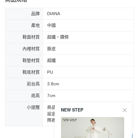
品牌
DIANA
產地
中國
鞋面材質
超纖、鑽條
內裡材質
豚皮
鞋墊材質
超纖
鞋底材質
PU
前台高
3.8cm
底高
7cm
小提醒
商品圖片顏色會因拍攝燈光環境或個人螢幕
NEW STEP
設定不同，而造成部份色差現象，顏色以實
際商品為主。
客服