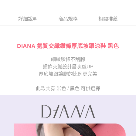
１．於結帳方式選擇「AFTEE先享後付」後，將跳轉至「AFTEE先享後付」
2.透過簡訊連結打開帳單後，可選擇「超商條碼／台灣大直營門市／銀行轉
付款後7-11取貨
結帳頁面，進行簡訊認證並確認金額後，即可完成結帳。
帳／街口支付／iPASS MONEY」等通路繳費。
２．訂單成立數日內，您將收到繳費通知簡訊。
每筆NT$80，滿NT$2,000(含以上)免運費
３．收到繳費通知簡訊後14天內，點擊此簡訊中的連結，可透過四大超商／
詳細說明
商品規格
相關推薦
【注意事項】
ATM／網路銀行／等多元方式進行付款，方視為交易完成。
宅配
1.本服務係由「台灣大哥大股份有限公司」（以下簡稱本公司）所提供，讓
※ 請注意：結帳手續完成當下不需立刻繳費，但若您需要取消訂單，請聯絡
用戶於交易時，得透過本服務購買商品或服務，並由商店將買賣／分期付款
免運費
購買商品的店家。未經商家同意取消之訂單仍視為有效，需透過AFTEE先享
買賣價金債權讓與本公司後，依約使用本公司帳單繳交帳款。
後付繳納相關費用。
2.基於同意付款使用「大哥付你分期」之契約關係目的，商店將以您的個人
DIANA 氣質交織鑽條厚底坡跟涼鞋 黑色
離島宅配
※ 交易是否成功請以「AFTEE先享後付 」之結帳頁面顯示為準，若有關於
資料（包含姓名、電話或地址）提供予台灣大哥大進項蒐集、處理及利用，
是否繳費成功／繳費後需取消欲退款等相關疑問，請聯繫「AFTEE先享後付
每筆NT$280
由本公司與您本人進行分期帳單所需資料之確認、核對及更正。
客戶支援中心」
https://netprotections.freshdesk.com/support/home
細緻鑽條不刮腳
3.完整用戶服務條款，請詳閱以下連結：
https://oppay.tw/userRule
海外宅配
查看運費
鑽條交織設計層次感UP
【注意事項】
１．透過由恩沛科技股份有限公司提供之「AFTEE先享後付」服務完成之交
厚底坡跟讓腿的比例更完美
易，需依本服務之必要範圍內提供個人資料，並將交易相關給付款項請求債
權轉讓予恩沛科技股份有限公司。
此款共有 米色 / 黑色 可供選擇
２．關於個人資料處理事宜，請瀏覽以下網址：
https://aftee.tw/terms/#terms3
３．未成年的使用者請事先徵得法定代理人或監護人之同意方可使用
「AFTEE先享後付」，若未經同意申辦者引起之損失，本公司不負相關責
任。
４．使用「AFTEE先享後付」時，將依據個別帳號之用戶狀況，依本公司即
時審查核予不同之上限額度；若仍有額度不足之情形，本公司將視審查結果
請求用戶進行身份認證。
５．嚴禁一人註冊多個帳號或使用他人資訊註冊。若發現惡意使用之情形，