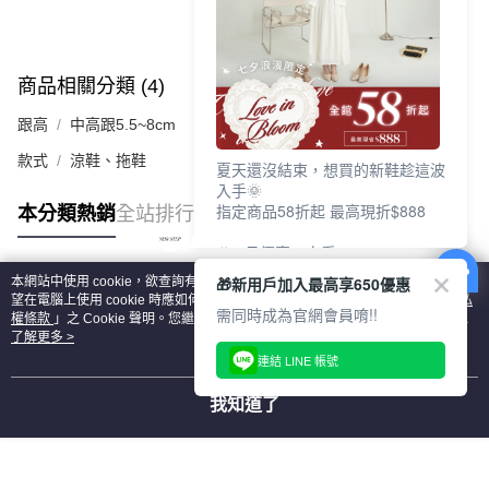
商品相關分類 (4)
查看全部
跟高
中高跟5.5~8cm
款式
涼鞋、拖鞋
夏天還沒結束，想買的新鞋趁這波
入手🌞
指定商品58折起 最高現折$888
本分類熱銷
全站排行
🎉 8月優惠一次看
①LINE購物最高10%回饋
🎁新用戶加入最高享650優惠
本網站中使用 cookie，欲查詢有關本網站使用 cookie 方式之詳情，及若您不希
②每周限定品現折200
熱門標籤
望在電腦上使用 cookie 時應如何變更電腦的 cookie 設定，請參閱本網站「
隱私
③指定商品58折起 最高現折$888
需同時成為官網會員唷!!
權條款
」之 Cookie 聲明。您繼續使用本網站即表示您同意本公司得按本網站使
用條款之 Cookie 聲明使用 cookie。
了解更多 >
上班鞋、休閒鞋、涼鞋一次逛齊
連結 LINE 帳號
好搭、出遊好走、聚會也漂亮
我知道了